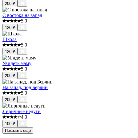
200
₽
С востока на запад
5.0
120
₽
Школа
5.0
120
₽
Увидеть маму
5.0
200
₽
На запад, под Берлин
5.0
200
₽
Лиричные недуги
4.0
100
₽
Показать ещё