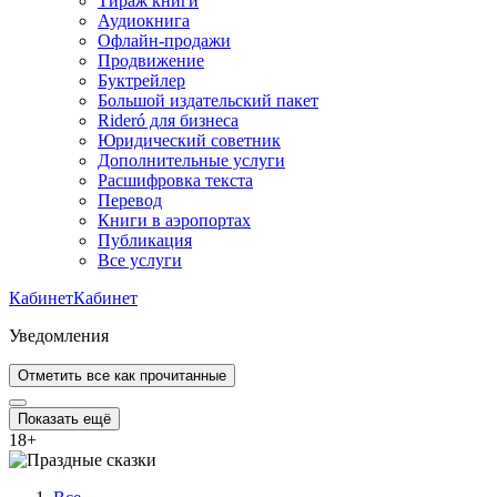
Тираж книги
Аудиокнига
Офлайн-продажи
Продвижение
Буктрейлер
Большой издательский пакет
Rideró для бизнеса
Юридический советник
Дополнительные услуги
Расшифровка текста
Перевод
Книги в аэропортах
Публикация
Все услуги
Кабинет
Кабинет
Уведомления
Отметить все как прочитанные
Показать ещё
18
+