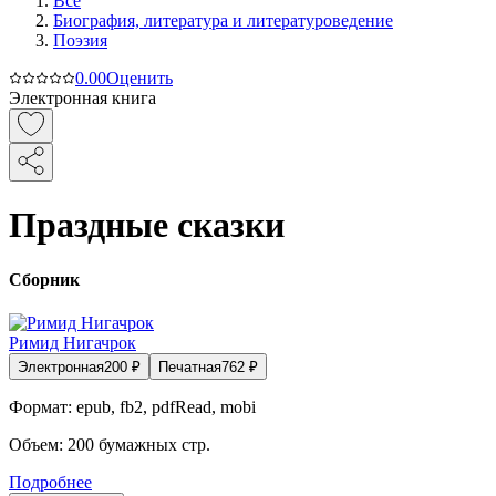
Все
Биография, литература и литературоведение
Поэзия
0.0
0
Оценить
Электронная книга
Праздные сказки
Сборник
Римид Нигачрок
Электронная
200
₽
Печатная
762
₽
Формат:
epub, fb2, pdfRead, mobi
Объем:
200
бумажных стр.
Подробнее