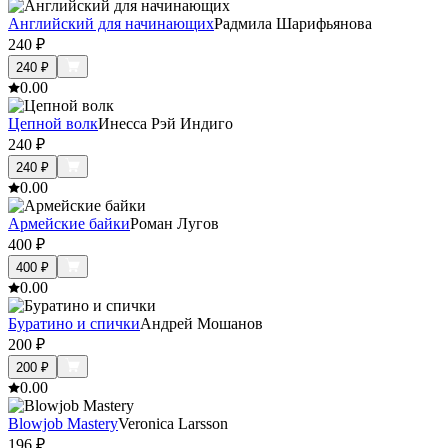
Английский для начинающих
Радмила Шарифьянова
240
₽
240
₽
0.0
0
Цепной волк
Инесса Рэй Индиго
240
₽
240
₽
0.0
0
Армейские байки
Роман Лугов
400
₽
400
₽
0.0
0
Буратино и спички
Андрей Мошанов
200
₽
200
₽
0.0
0
Blowjob Mastery
Veronica Larsson
196
₽