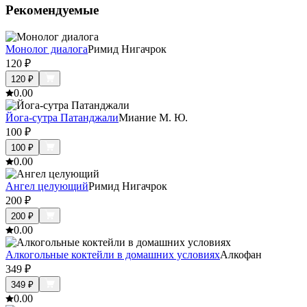
Рекомендуемые
Монолог диалога
Римид Нигачрок
120
₽
120
₽
0.0
0
Йога-сутра Патанджали
Миание М. Ю.
100
₽
100
₽
0.0
0
Ангел целующий
Римид Нигачрок
200
₽
200
₽
0.0
0
Алкогольные коктейли в домашних условиях
Алкофан
349
₽
349
₽
0.0
0