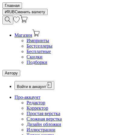
Главная
RUB
Сменить валюту
Магазин
Импринты
Бестселлеры
Бесплатные
Скидки
Подборки
Автору
Войти в аккаунт
Про-аккаунт
Редактор
Корректор
Простая верстка
Сложная верстка
Дизайн обложки
Иллюстрации