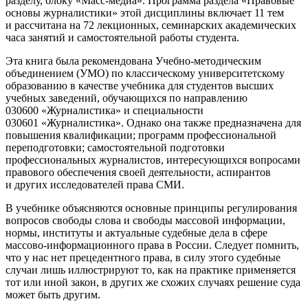
разделу, блоку «Масс-медиа»
. Программа раздела «Правовые
основы журналистики» этой дисциплины включает 11 тем
и рассчитана на 72 лекционных, семинарских академических
часа занятий и самостоятельной работы студента.
Эта книга была рекомендована Учебно-методическим
объединением (УМО) по классическому университетскому
образованию в качестве учебника для студентов высших
учебных заведений, обучающихся по направлению
030600 «Журналистика» и специальности
030601 «Журналистика». Однако она также предназначена для
повышения квалификации; программ профессиональной
переподготовки; самостоятельной подготовки
профессиональных журналистов, интересующихся вопросами
правового обеспечения своей деятельности, аспирантов
и других исследователей права СМИ.
В учебнике объясняются основные принципы регулирования
вопросов свободы слова и свободы массовой информации,
нормы, институты и актуальные судебные дела в сфере
массово-информационного права в России. Следует помнить,
что у нас нет прецедентного права, в силу этого судебные
случаи лишь иллюстрируют то, как на практике применяется
тот или иной закон, в других же схожих случаях решение суда
может быть другим.