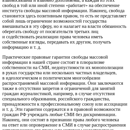
взаимосвязаны и взаимно дополняемы, а каждая из этих
свобод в той или иной степени «работает» на обеспечение
института свободы массовой информации. Наконец, свобода
становится здесь позитивным правом, то есть не представляет
собой лишь ограничение возможностей государства
вмешиваться в эту сферу, но и налагает на власти обязанность
оберегать свободу от посягательств третьих лиц
и содействовать реализации права человека иметь
собственные взгляды, передавать их другим, получать
информацию и т. д.
Практические правовые
гарантии
свободы массовой
информации в нашей стране состоят в плюрализме
собственности на СМИ, недопустимости их монополизации
в руках государства или нескольких частных владельцев,
в идеологическом и политическом многообразии
распространяемой массовой информации. Они заключаются
также в отсутствии запретов и ограничений для занятий
граждан журналистикой, например, в случае отсутствия
специального образования, российского гражданства,
принадлежности к профессиональному союзу или ассоциации
и т. д. Эти гарантии содержатся и в правовой возможности
граждан РФ учреждать любые СМИ без дискриминации.
Наконец, они состоят в признании права любого человека
на ответ или опровержение в СМИ в случае распространения