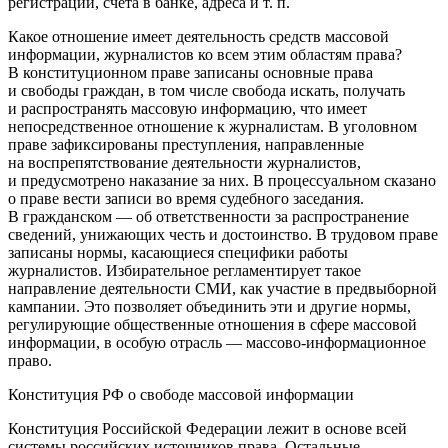
регистрации, счёта в банке, адреса и т. п.
Какое отношение имеет деятельность средств массовой
информации, журналистов ко всем этим областям права?
В
конституционном
праве записаны основные права
и свободы граждан, в том числе свобода искать, получать
и распространять массовую информацию, что имеет
непосредственное отношение к журналистам. В
уголовном
праве зафиксированы преступления, направленные
на воспрепятствование деятельности журналистов,
и предусмотрено наказание за них. В
процессуальном
сказано
о праве вести записи во время судебного заседания.
В
гражданском
— об ответственности за распространение
сведений, унижающих честь и достоинство. В
трудовом
праве
записаны нормы, касающиеся специфики работы
журналистов.
Избирательное
регламентирует такое
направление деятельности СМИ, как участие в предвыборной
кампании. Это позволяет объединить эти и другие нормы,
регулирующие общественные отношения в сфере массовой
информации, в особую отрасль — массово-информационное
право.
Конституция РФ о свободе массовой информации
Конституция Российской Федерации
лежит в основе всей
системы российских источников права. Остальные