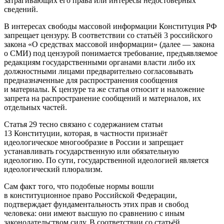
затрагивающих его права или интересы недостоверных
сведений.
В интересах свободы массовой информации Конституция РФ
запрещает цензуру. В соответствии со статьёй 3 российского
закона «О средствах массовой информации»
(далее — закона
о СМИ) под цензурой понимается требование, предъявляемое
редакциям государственными органами власти либо их
должностными лицами предварительно согласовывать
предназначенные для распространения сообщения
и материалы. К цензуре та же статья относит и наложение
запрета на распространение сообщений и материалов, их
отдельных частей.
Статья 29 тесно связано с содержанием статьи
13 Конституции, которая, в частности признаёт
идеологическое многообразие в России и запрещает
устанавливать государственную или обязательную
идеологию. По сути, государственной идеологией является
идеологический плюрализм.
Сам факт того, что подобные нормы вошли
в
конституционное
право Российской Федерации,
подтверждает фундаментальность этих прав и свобод
человека: они имеют высшую по сравнению с иным
законодательством силу. В соответствии со статьёй