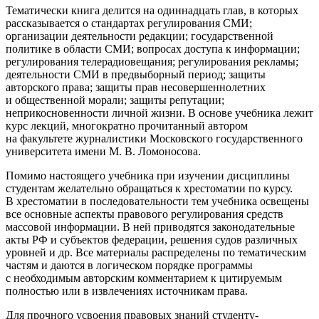
Тематически книга делится на одиннадцать глав, в которых
рассказывается о стандартах регулирования СМИ;
организации деятельности редакции; государственной
политике в области СМИ; вопросах доступа к информации;
регулирования телерадиовещания; регулирования рекламы;
деятельности СМИ в предвыборный период; защиты
авторского права; защиты прав несовершеннолетних
и общественной морали; защиты репутации;
неприкосновенности личной жизни. В основе учебника лежит
курс лекций, многократно прочитанный автором
на факультете журналистики Московского государственного
университета имени М. В. Ломоносова.
Помимо настоящего учебника при изучении дисциплины
студентам желательно обращаться к
хрестоматии
по курсу
.
В хрестоматии в последовательности тем учебника освещены
все основные аспекты правового регулирования средств
массовой информации. В ней приводятся законодательные
акты РФ и субъектов федерации, решения судов различных
уровней и др. Все материалы распределены по тематическим
частям и даются в логическом порядке программы
с необходимым авторским комментарием к цитируемым
полностью или в извлечениях источникам права.
Для прочного усвоения правовых знаний студенту-