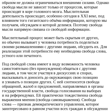
образом не должна ограничиваться внешними силами. Однако
свобода мысли не зависит только от процессов, которые
происходят в коре головного мозга. Мыслительная
деятельность происходит, особенно сегодня в XXI веке, под
влиянием того гигантского объёма информации, которую мы
получаем, обсуждаем и которой делимся. Поэтому свобода
мысли напрямую связана со свободой информации.
Мыслительный процесс может быть скрытым от других,
но обычно вызывает у человека потребность поделиться
своими размышлениями с другими людьми, обсудить их. Для
реализации этой потребности ему необходима свобода слова,
устного или печатного.
Под
свободой слова
имеют в виду возможность человека
самостоятельно (без принуждения) общаться с другими
людьми, в том числе участвуя в дискуссиях и спорах,
высказывать и доносить до окружающих свою позицию
и узнавать о позиции других. С ней соотносится свобода
обращений, жалоб и предложений, направляемых в органы
государственной власти, свобода голосования на выборах
и на референдумах. Ей практически тождественна свобода
выражения мнения (свобода самовыражения). Свобода
слова — признак демократического управления, которое
заинтересовано в равном участии всех граждан в обсуждении