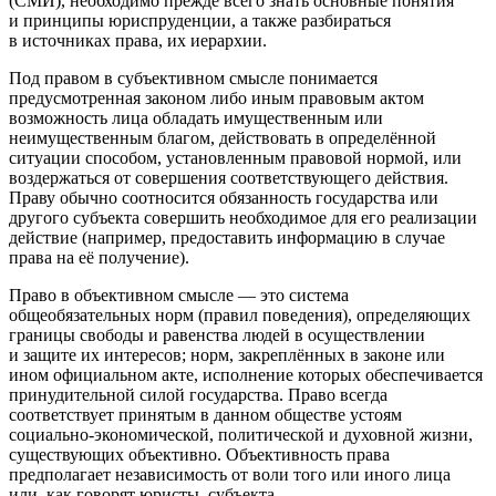
(СМИ), необходимо прежде всего знать основные понятия
и принципы юриспруденции, а также разбираться
в источниках права, их иерархии.
Под
правом в субъективном смысле
понимается
предусмотренная законом либо иным правовым актом
возможность лица обладать имущественным или
неимущественным благом, действовать в определённой
ситуации способом, установленным правовой нормой, или
воздержаться от совершения соответствующего действия.
Праву обычно соотносится обязанность государства или
другого субъекта совершить необходимое для его реализации
действие (например, предоставить информацию в случае
права на её получение).
Право в объективном смысле
— это система
общеобязательных норм (правил поведения), определяющих
границы свободы и равенства людей в осуществлении
и защите их интересов; норм, закреплённых в законе или
ином официальном акте, исполнение которых обеспечивается
принудительной силой государства. Право всегда
соответствует принятым в данном обществе устоям
социально-экономической, политической и духовной жизни,
существующих объективно. Объективность права
предполагает независимость от воли того или иного лица
или, как говорят юристы,
субъекта
.