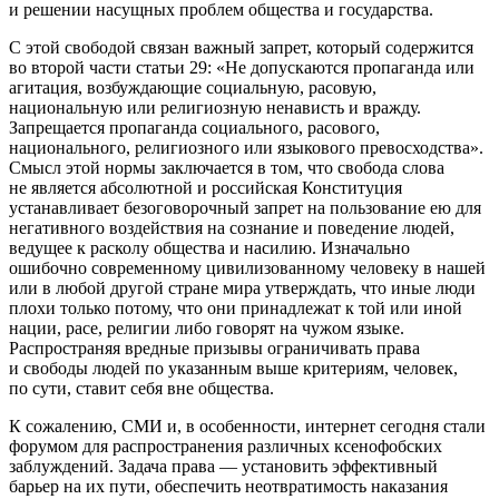
и решении насущных проблем общества и государства.
С этой свободой связан важный запрет, который содержится
во
второй части
статьи 29: «Не допускаются пропаганда или
агитация, возбуждающие социальную, расовую,
национальную или религиозную ненависть и вражду.
Запрещается пропаганда социального, расового,
национального, религиозного или языкового превосходства».
Смысл этой нормы заключается в том, что свобода слова
не является абсолютной и российская Конституция
устанавливает безоговорочный запрет на пользование ею для
негативного воздействия на сознание и поведение людей,
ведущее к расколу общества и насилию. Изначально
ошибочно современному цивилизованному человеку в нашей
или в любой другой стране мира утверждать, что иные люди
плохи только потому, что они принадлежат к той или иной
нации, расе, религии либо говорят на чужом языке.
Распространяя вредные призывы ограничивать права
и свободы людей по указанным выше критериям, человек,
по сути, ставит себя вне общества.
К сожалению, СМИ и, в особенности, интернет сегодня стали
форумом для распространения различных ксенофобских
заблуждений. Задача права — установить эффективный
барьер на их пути, обеспечить неотвратимость наказания