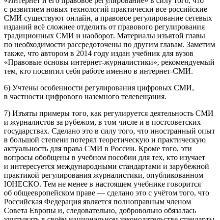
«Интернет и его правовое регулирование» в силу того, что
с развитием новых технологий практически все российские
СМИ существуют онлайн, а правовое регулирование сетевых
изданий всё сложнее отделить от правового регулирования
традиционных СМИ и наоборот. Материалы изъятой главы
по необходимости рассредоточены по другим главам. Заметим
также, что автором в 2014 году издан учебник для вузов
«Правовые основы интернет-журналистики», рекомендуемый
тем, кто посвятил себя работе именно в интернет-СМИ
.
6) Учтены особенности регулирования цифровых СМИ,
в частности цифрового наземного телевещания.
7) Изъяты примеры того, как регулируется деятельность СМИ
и журналистов за рубежом, в том числе и в постсоветских
государствах. Сделано это в силу того, что иностранный опыт
в большой степени потерял теоретическую и практическую
актуальность для права СМИ в России. Кроме того, эти
вопросы обобщены в учебном пособии для тех, кто изучает
и интересуется международными стандартами и зарубежной
практикой регулирования журналистики, опубликованном
ЮНЕСКО
. Тем не менее в настоящем учебнике говорится
об общеевропейском праве — сделано это с учётом того, что
Российская Федерация является полноправным членом
Совета Европы и, следовательно, добровольно обязалась
учитывать в своём национальном законодательстве стандарты