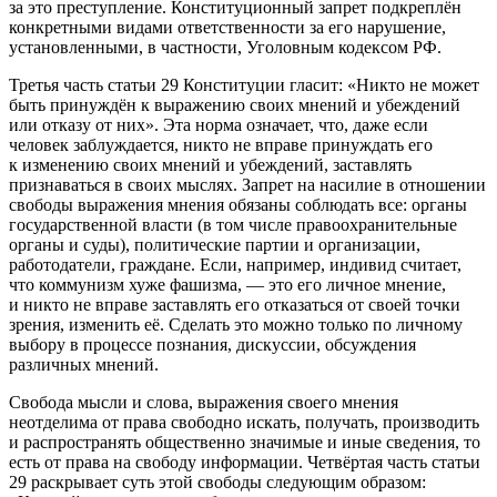
за это преступление. Конституционный запрет подкреплён
конкретными видами ответственности за его нарушение,
установленными, в частности, Уголовным кодексом РФ
.
Третья часть
статьи 29 Конституции гласит: «Никто не может
быть принуждён к выражению своих мнений и убеждений
или отказу от них». Эта норма означает, что, даже если
человек заблуждается, никто не вправе принуждать его
к изменению своих мнений и убеждений, заставлять
признаваться в своих мыслях. Запрет на насилие в отношении
свободы выражения мнения обязаны соблюдать все: органы
государственной власти (в том числе правоохранительные
органы и суды), политические партии и организации,
работодатели, граждане. Если, например, индивид считает,
что коммунизм хуже фашизма, — это его личное мнение,
и никто не вправе заставлять его отказаться от своей точки
зрения, изменить её. Сделать это можно только по личному
выбору в процессе познания, дискуссии, обсуждения
различных мнений.
Свобода мысли и слова, выражения своего мнения
неотделима от права свободно искать, получать, производить
и распространять общественно значимые и иные сведения, то
есть от
права на свободу информации
.
Четвёртая часть
статьи
29 раскрывает суть этой свободы следующим образом: