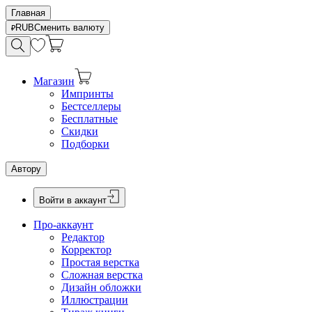
Главная
RUB
Сменить валюту
Магазин
Импринты
Бестселлеры
Бесплатные
Скидки
Подборки
Автору
Войти в аккаунт
Про-аккаунт
Редактор
Корректор
Простая верстка
Сложная верстка
Дизайн обложки
Иллюстрации