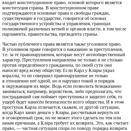
входит конституционное право, основой которого является
конституция страны. В конституционном праве
подтверждаются основные права и свободы граждан,
существующие в государстве, говорится об основах
государственного устройства и управления, границах
полномочий различных ветвей и органов власти, в том числе
парламента, правительства, президента страны.
Частью публичного права является также уголовное право.
В уголовном праве говорится о наказании за
преступления
,
т.е. за те правонарушения, которые несут антиобщественный
характер. Преступления направлены не только и не столько
против определённого гражданина, по своей сути они
наносят вред всему обществу. Если Карл у Клары украл
кораллы, то он совершил правонарушение не только
в отношении неё одной, но и нарушил покой и порядок
в окружающем их мире. Ведь если позволить безнаказанно
заниматься, например, воровством, либо предполагать, что
пострадавший сам поймает преступника и защитит себя, то
ущерб будет нанесён безопасности всего общества. И в этом
проступок Карла отличается, скажем, от другой ситуации,
когда Карл занял деньги у Клары, рассчитывая вернуть их
в оговоренный срок, но не может этого сделать по тем или
иным причинам, а Клара требует их возврата. Это, как считает
право, — частная ситуация спора по поводу порядка возврата