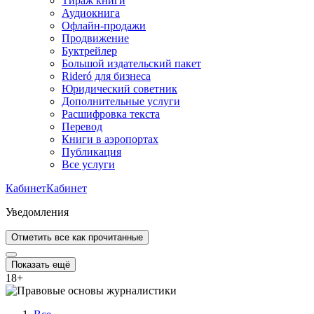
Тираж книги
Аудиокнига
Офлайн-продажи
Продвижение
Буктрейлер
Большой издательский пакет
Rideró для бизнеса
Юридический советник
Дополнительные услуги
Расшифровка текста
Перевод
Книги в аэропортах
Публикация
Все услуги
Кабинет
Кабинет
Уведомления
Отметить все как прочитанные
Показать ещё
18
+