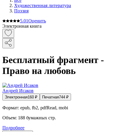
Все
Художественная литература
Поэзия
5.0
1
Оценить
Электронная книга
Бесплатный фрагмент -
Право на любовь
Андрей Исаков
Электронная
160
₽
Печатная
744
₽
Формат:
epub, fb2, pdfRead, mobi
Объем:
188
бумажных стр.
Подробнее