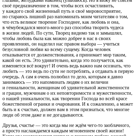
глазами, желудками наконец (улыбаюсь). Но я вижу не совсем
своё предназначение в том, чтобы всех осчастливить,
у каждого свой жизненный путь и своё мировосприятие,
но стараюсь лишний раз напоминать моим читателям о том,
что есть великое творение Господнее, как любовь и она,
в чёмубеждался много-много раз способна творить чудеса
в жизни людей. По сути, Творец видимо так и замышлял,
чтобы любовь была как можно добрее в нас в своих
проявлениях, он наделил нас правом выбора — учиться
безусловной любви ко всему сущему. Когда человек
отказывается от долженствования, а принимает мир таким,
какой он есть. Это удивительно, когда это получается, как
изменяется всё вокруг! И очень ведь важно нам осознать, что
любить — это ведь по сути не потреблять, а отдавать в первую
очередь. А сам я очень полюбил то дело, которым я давно
занимаюсь — это напоминать людям о их величии
и гениальности, женщинам об удивительной женственности
и грации, мужчинам о их неповторимости и мужественности,
о нашей уникальности, как творении Господа во всей красе
божественной огранки и очарования. И к сожалению, а может
быть и к счастью, должен вам в этом признаться, что многие
люди об этом даже и не догадываются.
Друзья, счастье — это когда мы не ждём чего-то заоблачного,
а просто наслаждаемся каждым мгновением своей жизни!