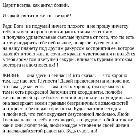
Царит всегда, как ангел божий,
И яркой светит в жизнь звездой!
Ради Бога, не подумай ничего плохого, я не прошу ничегоу
тебя в замен, я просто восхищаюсь твоим естеством
и получаю удивительные светлые чувства от того, что ты есть
и хочу подарить тебе небольшое, но яркое путешествие
на нашу планету под другим ракурсом восприятия её, которое
вдохнёт в твою жизнь сочные краски чувствования и вольётся
в тебя ароматом цветущей сакуры, вливаясь бурным потоком
восторга и вдохновения!!!
ЖИЗНЬ — она здесь и сейчас! И кто сказал, — что хорошо
там, где нас нет. Глупости! Давай представим на мгновение,
что там где мы есть — там и есть хорошо, там где мы есть —
там и есть прекрасно! Запомни эти координаты, полюби
жизнь во всей красе божественной огранкии ты увидишь как
она засверкает всеми гранями безграничных возможностей
и откроет тебе новые горизонты. Будь счастлив сегодня
и люби всё, что тебя окружает безусловной любовью. Люби
Господа нашего, себя и тех людей, кто рядом с тобой и так же
как и они любят тебя, люби каждое мгновение своей жизни
и наслаждайсяэтой радостью. Будь счастлив!