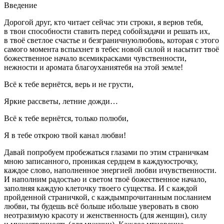
Введение
Дорогой друг, кто читает сейчас эти строки, я верюв тебя,
в твои способности ставить перед собойзадачи и решать их,
в твоё светлое счастье и безграничнуюлюбовь, которая с этого
самого момента вспыхнет в тебес новой силой и насытит твоё
божественное начало всемикрасками чувственности,
нежности и аромата благоуханиятебя на этой земле!
Всё к тебе вернётся, верь и не грусти,
Яркие рассветы, летние дожди…
Всё к тебе вернётся, только полюби,
Я в тебе открою твой канал любви!
Давай попробуем пробежаться глазами по этим страничкам
мною записанного, проникая сердцем в каждуюстрочку,
каждое слово, наполненное энергией любви ичувственности.
И наполним радостью и светом твоё божественное начало,
заполняя каждую клеточку твоего существа. И с каждой
пройденной страничкой, с каждымпрочитанным посланием
любви, ты будешь всё больше ибольше уверовать в свою
неотразимую красоту и женственность (для женщин), силу