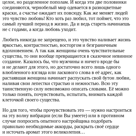
целое, но разделенное пополам. И когда эти две половинки
соединяются, черно­белый мир одевается в разноцветные
краски, а счастье ожидает их повсюду. Как же меняет людей
это чувство любовь! Кто хоть раз любил, тот поймет, что это
самый лучший период в жизни. Да и ведь стареть начинаешь
не с годами, а когда любовь уходит.
Любить никогда не запрещено, и это чувство наливает жизнь
яркостью, контрастностью, восторгом и безгра­ничным
вдохновением. А так как женщины очень чувстви­тельные
существа, то они вообще превращаются в сказочное невинное
создание. Казалось бы, что мужчины и ничего вроде бы
и не делают для этого, но достаточно всего лишь одного
влюбленного взгляда или ласкового слова в её адрес, как
растаявшая женщина начинает распускать свой бутон любви,
наливая свои лепестки страстью и нежностью. Всю эту
таинственную силу невозможно описать словами. Её можно
только понять, почувствовать, испытать, внимать каждой
клеточкой своего существа.
Но для того, чтобы прочувствовать это — нужно настроиться
на эту волну вибрации (если Вы умеете) или в противном
случае попросить опытного настройщика подо­брать
правильно необходимые аккорды, раскрыть своё сердце
и источать аромат этого великолепия…