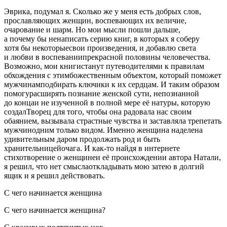
Эврика, подумал я. Сколько же у меня есть добрых слов,
прославляющих женщин, воспевающих их величие,
очарование и шарм. Но мои мысли пошли дальше,
а почему бы ненаписать серию книг, в которых я соберу
хотя бы некоторыесвои произведения, и добавлю света
и любви в воспеваниипрекрасной половины человечества.
Возможно, мои книгистанут путеводителями к правилам
обхождения с этимбожественным объектом, который поможет
мужчинамподбирать ключики к их сердцам. И таким образом
помогурасширять познание женской сути, непознанной
до концаи не изученной в полной мере её натуры, которую
создалТворец для того, чтобы она радовала нас своим
обаянием, вызывала страстные чувства и заставляла трепетать
мужчинодним только видом. Именно женщина наделена
удивительным даром продолжать род и быть
хранительницейочага. И как-то найдя в интернете
стихотворение о женщинеи её происхождении автора Натали,
я решил, что нет смыслаоткладывать мою затею в долгий
ящик и я решил действовать.
С чего начинается женщина
С чего начинается женщина?