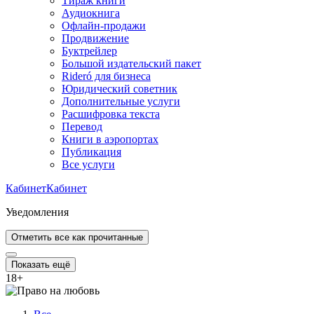
Тираж книги
Аудиокнига
Офлайн-продажи
Продвижение
Буктрейлер
Большой издательский пакет
Rideró для бизнеса
Юридический советник
Дополнительные услуги
Расшифровка текста
Перевод
Книги в аэропортах
Публикация
Все услуги
Кабинет
Кабинет
Уведомления
Отметить все как прочитанные
Показать ещё
18
+