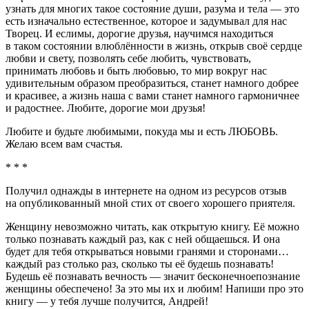
узнать для многих такое состояние души, разума и тела — это
есть изначально естественное, которое и задумывал для нас
Творец. И еслимы, дорогие друзья, научимся находиться
в таком состоянии влюблённости в жизнь, открыв своё сердце
любви и свету, позволять себе любить, чувствовать,
принимать любовь и быть любовью, то мир вокруг нас
удивительным образом преобразиться, станет намного добрее
и красивее, а жизнь наша с вами станет намного гармоничнее
и радостнее. Любите, дорогие мои друзья!
Любите и будьте любимыми, покуда мы и есть ЛЮБОВЬ.
Желаю всем вам счастья.
* * *
Получил однажды в интернете на одном из ресурсов отзыв
на опубликованный мной стих от своего хорошего приятеля.
Женщину невозможно читать, как открытую книгу. Её можно
только познавать каждый раз, как с ней общаешься. И она
будет для тебя открываться новыми гранями и сторонами…
каждый раз столько раз, сколько ты её будешь познавать!
Будешь её познавать вечность — значит бесконечноепознание
женщины обеспечено! За это мы их и любим! Напиши про это
книгу — у тебя лучше получится, Андрей!