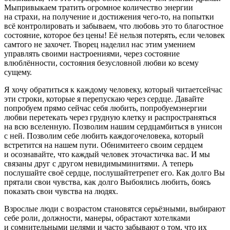
Мыпривыкаем тратить огромное количество энергии
на страхи, на получение и достижения чего-то, на попытки
всё контролировать и забываем, что любовь это то благостное
состояние, которое без цены! Её нельзя потерять, если человек
самтого не захочет. Творец наделил нас этим умением
управлять своими настроениями, через состояние
влюблённости, состояния безусловной любви ко всему
сущему.
Я хочу обратиться к каждому человеку, который читаетсейчас
эти строки, которые я перепускаю через сердце. Давайте
попробуем прямо сейчас себя любить, попробуемэнергии
любви перетекать через грудную клетку и распространяться
на всю вселенную. Позволим нашим сердцамбиться в унисон
с ней. Позволим себе любить каждогочеловека, который
встретится на нашем пути. Обнимитеего своим сердцем
и осознавайте, что каждый человек эточастичка вас. И мы
связаны друг с другом невидимыминитями. А теперь
послушайте своё сердце, послушайтетрепет его. Как долго Вы
прятали свои чувства, как долго Выбоялись любить, боясь
показать свои чувства на людях.
Взрослые люди с возрастом становятся серьёзными, выбирают
себе роли, должности, манеры, обрастают хотелками
и сомнительными целями и часто забывают о том, что их