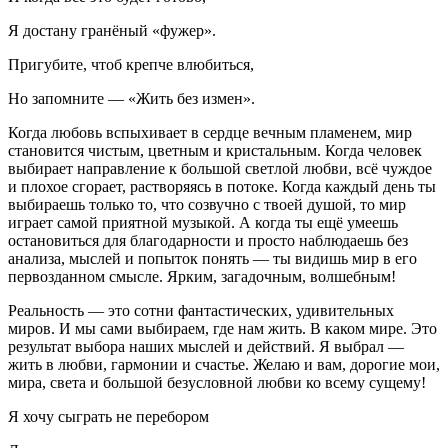
Я достану гранёный «фужер».
Пригубите, чтоб крепче влюбиться,
Но запомните — «Жить без измен».
Когда любовь вспыхивает в сердце вечным пламенем, мир
становится чистым, цветным и кристальным. Когда человек
выбирает направление к большой светлой любви, всё чуждое
и плохое сгорает, растворяясь в потоке. Когда каждый день ты
выбираешь только то, что созвучно с твоей душой, то мир
играет самой приятной музыкой. А когда ты ещё умеешь
остановиться для благодарности и просто наблюдаешь без
анализа, мыслей и попыток понять — ты видишь мир в его
первозданном смысле. Ярким, загадочным, волшебным!
Реальность — это сотни фантастических, удивительных
миров. И мы сами выбираем, где нам жить. В каком мире. Это
результат выбора наших мыслей и действий. Я выбрал —
жить в любви, гармонии и счастье. Желаю и вам, дорогие мои,
мира, света и большой безусловной любви ко всему сущему!
Я хочу сыграть не перебором