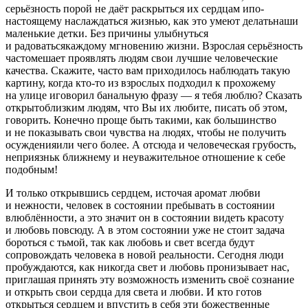
серьёзность порой не даёт раскрыться их сердцам ипо-
настоящему наслаждаться жизнью, как это умеют делатьнаши
маленькие детки. Без причины улыбнуться
и радоватьсякаждому мгновению жизни. Взрослая серьёзность
частомешает проявлять людям свои лучшие человеческие
качества. Скажите, часто вам приходилось наблюдать такую
картину, когда кто-то из взрослых подходил к прохожему
на улице иговорил б
анальн
ую фразу — я тебя люблю? Сказать
открытоблизким людям, что Вы их любите, писать об этом,
говорить. Конечно проще быть такими, как большинство
и не показывать свои чувства на людях, чтобы не получить
осужденияили чего более. А отсюда и человеческая грубость,
неприязньк ближнему и неуважительное отношение к себе
подобным!
И только открывшись сердцем, источая аромат любви
и нежности, человек в состоянии пребывать в состоянии
влюблённости, а это значит он в состоянии видеть красоту
и любовь повсюду. А в этом состоянии уже не стоит задача
бороться с тьмой, так как любовь и свет всегда будут
сопровождать человека в новой реальности. Сегодня люди
пробуждаются, как никогда свет и любовь пронизывает нас,
приглашая принять эту возможность изменить своё сознание
и открыть свои сердца для света и любви. И кто готов
открыться сердцем и впустить в себя эти божественные