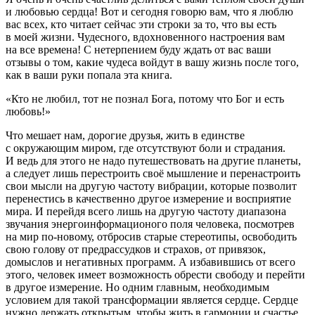
и любовью сердца! Вот и сегодня говорю вам, что я люблю
вас всех, кто читает сейчас эти строки за то, что вы есть
в моей жизни. Чудесного, вдохновенного настроения вам
на все времена! С нетерпением буду ждать от вас ваши
отзывы о том, какие чудеса войдут в вашу жизнь после того,
как в ваши руки попала эта книга.
«Кто не любил, тот не познал Бога, потому что Бог и есть
любовь!»
Что мешает нам, дорогие друзья, жить в единстве
с окружающим миром, где отсутствуют боли и страдания.
И ведь для этого не надо путешествовать на другие планеты,
а следует лишь перестроить своё мышление и перенастроить
свои мысли на другую частоту вибрации, которые позволит
перенестись в качественно другое измерение и восприятие
мира. И перейдя всего лишь на другую частоту диапазона
звучания энергоинформационого поля человека, посмотрев
на мир по-новому, отбросив старые стереотипы, освободить
свою голову от предрассудков и страхов, от привязок,
домыслов и негативных программ. А избавившись от всего
этого, человек имеет возможность обрести свободу и перейти
в другое измерение. Но одним главным, необходимым
условием для такой трансформации является сердце. Cердце
нужно держать открытым, чтобы жить в гармонии и счастье,