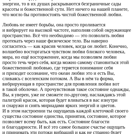
энергии, то в их душах раскрываются безграничные сады
красоты и божественной сути. Нет ничего на нашей планете,
что могло бы противостоять чистой божественной любви.
Любовь не имеет борьбы, она просто проливается
и вибрирует на высокой частоте, наполняя собой окружающее
пространство. Всё что необходимо — это позволить любви
протекать через наше физическое тело. Вы наверно
согласитесь — как красив человек, когда он любит. Конечно,
волшебно восторгаться чувством любви близкого человека,
мира, но ещё восторженнее, когда мы позволяем любви
просто течь через себя, когда можно самому становиться этой
божественной любовью, где теряется понимание себя
и приходит осознание, что океан любви это и есть Вы,
сливаясь с вселенским потоком. А Вы в нём та форма,
вибрирующая в пространстве для проявления любви вот
в такой оболочке. А прочувствовав такое состояние однажды,
Вы, я уверен, уже не сможете по-другому, наслаждаясь этой
палитрой красок, которая будет вливаться в вас изнутри
и снаружи и сиять мириадами ярких энергий и цветов.
И в этом настроении ты ощущаешь каждой клеточкой своего
существа состояние единства, принятия, состояние, которое
позволяет всему быть, как есть. Состояние благости
и благодарности. И всё это самое большое счастье ощущать
и принимать эти потоки вибраций и как не странно будет