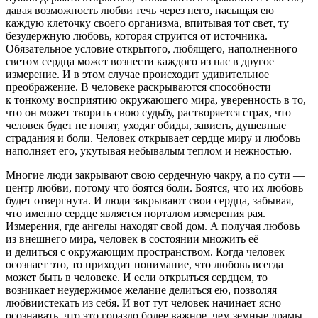
давая возможность любви течь через него, насыщая ею
каждую клеточку своего организма, впитывая тот свет, ту
безудержную любовь, которая струится от источника.
Обязательное условие открытого, любящего, наполненного
светом сердца может вознести каждого из нас в другое
измерение. И в этом случае происходит удивительное
преображение. В человеке раскрываются способности
к тонкому восприятию окружающего мира, уверенность в то,
что он может творить свою судьбу, растворяется страх, что
человек будет не понят, уходят обиды, зависть, душевные
страдания и боли. Человек открывает сердце миру и любовь
наполняет его, укутывая небывалым теплом и нежностью.
Многие люди закрывают свою сердечную чакру, а по сути —
центр любви, потому что боятся боли. Боятся, что их любовь
будет отвергнута. И люди закрывают свои сердца, забывая,
что именно сердце является порталом измерения рая.
Измерения, где ангелы находят свой дом. А получая любовь
из внешнего мира, человек в состоянии множить её
и делиться с окружающим пространством. Когда человек
осознает это, то приходит понимание, что любовь всегда
может быть в человеке. И если открыться сердцем, то
возникает неудержимое желание делиться ею, позволяя
любвиистекать из себя. И вот тут человек начинает ясно
осознавать, что это гораздо более важное, чем земные драмы.