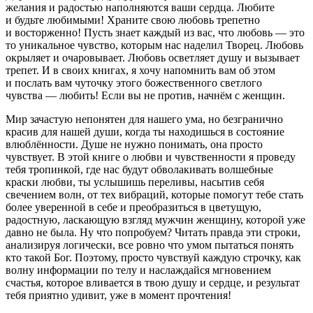
желания и радостью наполняются ваши сердца. Любите
и будьте любимыми! Храните свою любовь трепетно
и восторженно! Пусть знает каждый из вас, что любовь — это
то уникальное чувство, которым нас наделил Творец. Любовь
окрыляет и очаровывает. Любовь осветляет душу и вызывает
трепет. И в своих книгах, я хочу напомнить вам об этом
и послать вам чуточку этого божественного светлого
чувства — любить! Если вы не против, начнём с женщин.
Мир зачастую непонятен для нашего ума, но безгранично
красив для нашей души, когда ты находишься в состояние
влюблённости. Душе не нужно понимать, она просто
чувствует. В этой книге о любви и чувственности я проведу
тебя тропинкой, где нас будут обволакивать волшебные
краски любви, ты услышишь переливы, насытив себя
свечением волн, от тех вибраций, которые помогут тебе стать
более уверенной в себе и преобразиться в цветущую,
радостную, ласкающую взгляд мужчин женщину, которой уже
давно не была. Ну что попробуем? Читать правда эти строки,
анализируя логически, все ровно что умом пытаться понять
кто такой Бог. Поэтому, просто чувствуй каждую строчку, как
волну информации по телу и наслаждайся мгновением
счастья, которое вливается в твою душу и сердце, и результат
тебя приятно удивит, уже в момент прочтения!