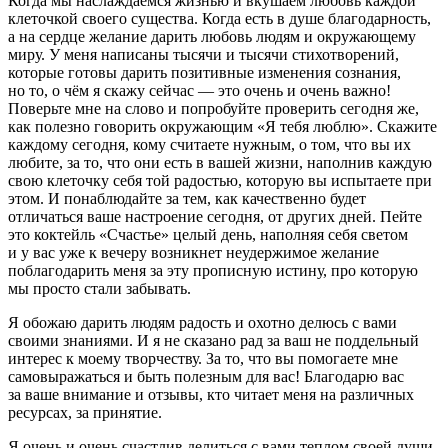
Когда мы наслаждаемся жизнью и вкушаем любовь каждой
клеточкой своего существа. Когда есть в душе благодарность,
а на сердце желание дарить любовь людям и окружающему
миру. У меня написаны тысячи и тысячи стихотворений,
которые готовы дарить позитивные изменения сознания,
но то, о чём я скажу сейчас — это очень и очень важно!
Поверьте мне на слово и попробуйте проверить сегодня же,
как полезно говорить окружающим «Я тебя люблю». Скажите
каждому сегодня, кому считаете нужным, о том, что вы их
любите, за то, что они есть в вашей жизни, наполнив каждую
свою клеточку себя той радостью, которую вы испытаете при
этом. И понаблюдайте за тем, как качественно будет
отличаться ваше настроение сегодня, от других дней. Пейте
это коктейль «Счастье» целый день, наполняя себя светом
и у вас уже к вечеру возникнет неудержимое желание
поблагодарить меня за эту прописную истину, про которую
мы просто стали забывать.
Я обожаю дарить людям радость и охотно делюсь с вами
своими знаниями. И я не сказано рад за ваш не поддельный
интерес к моему творчеству. За то, что вы помогаете мне
самовыражаться и быть полезным для вас! Благодарю вас
за ваше внимание и отзывы, кто читает меня на различных
ресурсах, за принятие.
Я очень и очень счастлив делиться с вами теплом своей души