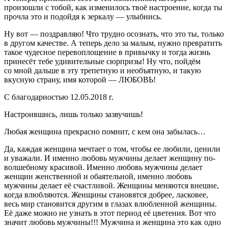
произошли с тобой, как изменилось твоё настроение, когда ты
прочла это и подойдя к зеркалу — улыбнись.
Ну вот — поздравляю! Что трудно осознать, что это ты, только
в другом качестве. А теперь дело за малым, нужно превратить
такое чудесное перевоплощение в привычку и тогда жизнь
принесёт тебе удивительные сюрпризы! Ну что, пойдём
со мной дальше в эту трепетную и необъятную, и такую
вкусную страну, имя которой — ЛЮБОВЬ!
С благодарностью 12.05.2018 г.
Настроившись, лишь только зазвучишь!
Любая женщина прекрасно помнит, с кем она забылась…
Да, каждая женщина мечтает о том, чтобы ее любили, ценили
и уважали. И именно любовь мужчины делает женщину по-
волшебному красивой. Именно любовь мужчины делает
женщин женственной и обаятельной, именно любовь
мужчины делает её счастливой. Женщины меняются внешне,
когда влюбляются. Женщины стано­вятся добрее, ласковее,
весь мир становится другим в глазах влюбленной женщины.
Её даже можно не узнать в этот период её цветения. Вот что
значит любовь мужчины!!! Мужчина и женщина это как одно