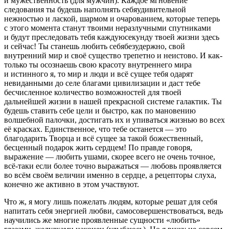
и мужественность (для мужчин). Каждое мгновение
следования ты будешь наполнять себяудивительной
нежностью и лаской, шармом и очарованием, которые теперь
с этого момента станут твоими неразлучными спутниками
и будут преследовать тебя каждуюсекунду твоей жизни здесь
и сейчас! Ты станешь любить себябезудержно, свой
внутренний мир и своё существо трепетно и неистово. И как-
только ты осознаешь свою красоту внутреннего мира
и истинного я, то мир и люди и всё сущее тебя одарят
невиданными до селе благами цивилизации и даст тебе
бесчисленное количество возможностей для твоей
дальнейшей жизни в нашей прекрасной системе галактик. Ты
будешь ставить себе цели и быстро, как по мановению
волшебной палочки, достигать их и упиваться жизнью во всех
её красках. Единственное, что тебе останется — это
благодарить Творца и всё сущее за такой божественный,
бесценный подарок жить сердцем! По правде говоря,
выражение — любить ушами, скорее всего не очень точное,
всё-таки если более точно выражаться — любовь проявляется
во всём своём величии именно в сердце, а рецепторы слуха,
конечно же активно в этом участвуют.
Что ж, я могу лишь пожелать людям, которые решат для себя
напитать себя энергией любви, самосовершенствоваться, ведь
научились же многие проявленные сущности «любить»