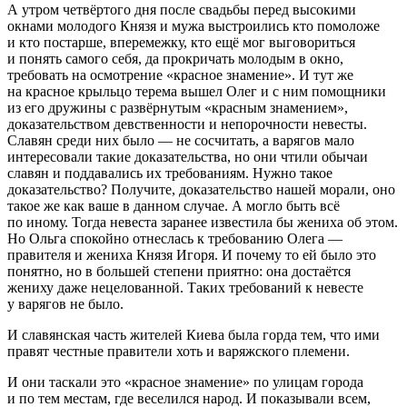
А утром четвёртого дня после свадьбы перед высокими
окнами молодого Князя и мужа выстроились кто помоложе
и кто постарше, вперемежку, кто ещё мог выговориться
и понять самого себя, да прокричать молодым в окно,
требовать на осмотрение «красное знамение». И тут же
на красное крыльцо терема вышел Олег и с ним помощники
из его дружины с развёрнутым «красным знамением»,
доказательством девственности и непорочности невесты.
Славян среди них было — не сосчитать, а варягов мало
интересовали такие доказательства, но они чтили обычаи
славян и поддавались их требованиям. Нужно такое
доказательство? Получите, доказательство нашей морали, оно
такое же как ваше в данном случае. А могло быть всё
по иному. Тогда невеста заранее известила бы жениха об этом.
Но Ольга спокойно отнеслась к требованию Олега —
правителя и жениха Князя Игоря. И почему то ей было это
понятно, но в большей степени приятно: она достаётся
жениху даже нецелованной. Таких требований к невесте
у варягов не было.
И славянская часть жителей Киева была горда тем, что ими
правят честные правители хоть и варяжского племени.
И они таскали это «красное знамение» по улицам города
и по тем местам, где веселился народ. И показывали всем,