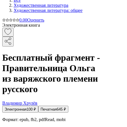
Все
Художественная литература
Художественная литература: общее
0.0
0
Оценить
Электронная книга
Бесплатный фрагмент -
Правительница Ольга
из варяжского племени
русского
Владимир Хрулёв
Электронная
100
₽
Печатная
645
₽
Формат:
epub, fb2, pdfRead, mobi