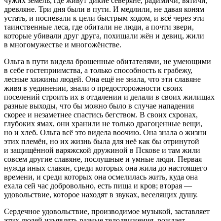
чужих земель, где живут дикие северяне, радимичи, вятичи,
древляне. Три дня были в пути. И медлили, не давая коням
устать, и поспевали к цели быстрым ходом, и всё через эти
таинственные леса, где обитали не люди, а почти звери,
которые убивали друг друга, похищали жён и девиц, жили
в многомужестве и многожёнстве.
Ольга в пути видела брошенные обитателями, не умеющими
в себе гостеприимства, а только способность к грабежу,
лесные хижины людей. Она ещё не знала, что эти славяне
живя в уединении, знали о предосторожности своих
поселений строить их в отдалении и делали в своих жилищах
разные выходы, что бы можно было в случае нападения
скорее и незаметнее спастись бегством. В своих схронах,
глубоких ямах, они хранили не только драгоценные вещи,
но и хлеб. Ольга всё это видела воочию. Она знала о жизни
этих племён, но их жизнь была для неё как бы отринутой
и защищённой варяжской дружиной в Пскове и там жили
совсем другие славяне, послушные и умные люди. Первая
нужда иных славян, среди которых она жила до настоящего
времени, и среди которых она осмелилась жить, куда она
ехала сей час добровольно, есть пища и кров; вторая —
удовольствие, которое находят в звуках, веселящих душу.
Сердечное удовольствие, производимое музыкой, заставляет
этих людей изъявлять разные телодвижения, рождает