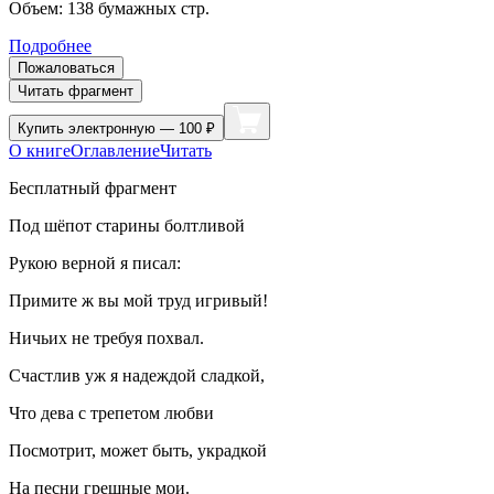
Объем:
138
бумажных стр.
Подробнее
Пожаловаться
Читать фрагмент
Купить
электронную — 100 ₽
О книге
Оглавление
Читать
Бесплатный фрагмент
Под шёпот старины болтливой
Рукою верной я писал:
Примите ж вы мой труд игривый!
Ничьих не требуя похвал.
Счастлив уж я надеждой сладкой,
Что дева с трепетом любви
Посмотрит, может быть, украдкой
На песни грешные мои.