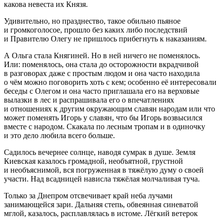
какова невеста их Князя.
Удивительно, но празднество, такое обильно пьяное
и громкоголосое, прошло без каких либо последствий
и Правителю Олегу не пришлось прибегнуть к наказаниям.
А Ольга стала Княгиней. Но в ней ничего не поменялось.
Или: поменялось, она стала до осторожности вкрадчивой
в разговорах даже с простым людом и она часто находила
о чём можно поговорить хоть с кем; особенно её интересовали
беседы с Олегом и она часто приглашала его на верховые
вылазки в лес и распрашивала его о впечатлениях
и отношениях к другим окружающим славян народам или что
может поменять Игорь у славян, что бы Игорь возвысился
вместе с народом. Скакала по лесным тропам и в одиночку
и это дело любила всего больше.
Садилось вечернее солнце, наводя сумрак в душе. Земля
Киевская казалось громадной, необъятной, грустной
и необъяснимой, вся погруженная в тяжёлую думу о своей
участи. Над всадницей нависла тяжёлая молчаливая туча.
Только за Днепром отсвечивает край неба лучами
занимающейся зари. Дальняя степь, обвеянная синеватой
мглой, казалось, расплавлялась в истоме. Лёгкий ветерок