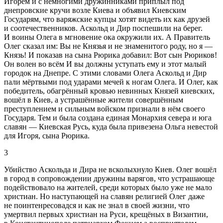
Игорем и с немногими дружинниками приплыл под
днепровские кручи возле Киева и объявил Киевским
Государям, что варяжские купцы хотят видеть их как друзей
и соотечественников. Аскольд и Дир поспешили на берег.
И воины Олега в мгновение ока окружили их. А Правитель
Олег сказал им: Вы не Князья и не знаменитого роду, но я —
Князь! И показав на сына Рюрика добавил: Вот сын Рюриков!
Он волен во всём И вы должны уступать ему и этот малый
городок на Днепре. С этими словами Олега Аскольд и Дир
пали мёртвыми под ударами мечей к ногам Олега. И Олег, как
победитель, обагрённый кровью невинных Князей киевских,
вошёл в Киев, а устрашённые жители совершённым
преступлением и сильным войском признали в нём своего
Государя. Тем и была создана единая Монархия севера и юга
славян — Киевская Русь, куда была привезена Ольга невестой
для Игоря, сына Рюрика.
3
Убийство Аскольда и Дира не всколыхнуло Киев. Олег вошёл
в город в сопровождении дружины варягов, что устрашающе
подействовало на жителей, среди которых было уже не мало
христиан. Но наступающей на славян религией Олег даже
не поинтенресовадся и как не знал в своей жизни, что
умертвил первых христиан на Руси, крещёных в Византии,