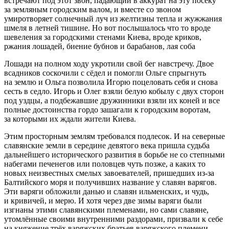
встречают под этот звон, падающий в аккурат на эту посеку
за земляным городским валом, и вместе со звоном
умиротворяет солнечный луч из желтизны тепла и жужжания
шмеля в летней тишине. Но вот послышалось что то вроде
шевеления за городскими стенами Киева, вроде криков,
ржания лошадей, биение бубнов и барабанов, лая соба
Лошади на полном ходу укротили свой бег навстречу. Двое
всадников соскочили с сёдел и помогли Ольге спрыгнуть
на землю и Ольга позволила Игорю поцеловать себя и снова
сесть в седло. Игорь и Олег взяли белую кобылу с двух сторон
под уздцы, а подбежавшие дружинники взяли их коней и все
полные достоинства гордо зашагали к городским воротам,
за которыми их ждали жители Киева.
Этим просторным землям требовался подлесок. И на северные
славянские земли в середине девятого века пришла судьба
дальнейшего исторического развития в борьбе не со степными
набегами печенегов или половцев чуть позже, а каких то
новых неизвестных смелых завоевателей, пришедших из-за
Балтийского моря и получивших название у славян варягов.
Эти варяги обложили данью и славян ильменских, и чудь,
и кривичей, и мерю. И хотя через две зимы варяги были
изгнаны этими славянскими племенами, но сами славяне,
утомлённые своими внутренними раздорами, призвали к себе
на княжение трёх варяжских братьев варяжского племени