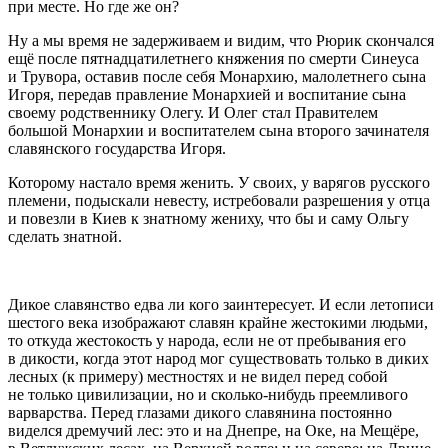
при месте. Но где же он?
Ну а мы время не задерживаем и видим, что Рюрик скончался
ещё после пятнадцатилетнего княжения по смерти Синеуса
и Трувора, оставив после себя Монархию, малолетнего сына
Игоря, передав правление Монархией и воспитание сына
своему родственнику Олегу. И Олег стал Правителем
большой Монархии и воспитателем сына второго зачинателя
славянского государства Игоря.
Которому настало время женить. У своих, у варягов русского
племени, подыскали невесту, истребовали разрешения у отца
и повезли в Киев к знатному жениху, что бы и саму Ольгу
сделать знатной.
Дикое славянство едва ли кого заинтересует. И если летописи
шестого века изображают славян крайне жестокими людьми,
то откуда жестокость у народа, если не от пребывания его
в дикости, когда этот народ мог существовать только в диких
лесных (к примеру) местностях и не видел перед собой
не только цивилизации, но и сколько-нибудь преемливого
варварства. Перед глазами дикого славянина постоянно
виделся дремучий лес: это и на Днепре, на Оке, на Мещёре,