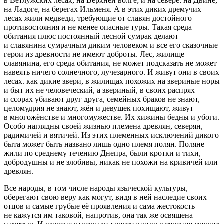
в Ветлужских лесах, на Верхней волге; и на севере: на Двине,
на Ладоге, на берегах Ильменя. А в этих диких дремучих
лесах жили медведи, требующие от славян достойного
противостояния и не менее опасные туры. Такая среда
обитания плюс постоянный лесной сумрак делают
и славянина сумрачным диким человеком и все его сказочные
герои из древности не имеют доброты. Лес, жилище
славянина, его среда обитания, не может подсказать не может
навеять ничего солнечного, лучезарного. И живут они в своих
лесах. как дикие звери, в жилищах похожих на звериные норы
и быт их не человеческий, а звериный, в своих распрях
и ссорах убивают друг друга, семейных браков не знают,
целомудрия не знают, жён и девушек похищают, живут
в многожёнстве и многомужестве. Их хижины бедны и убоги.
Особо наглядны своей жизнью племена древлян, северян,
радимичей и вятичей. Из этих племенных исключений дикого
быта может быть названо лишь одно племя полян. Поляне
жили по среднему течению Днепра, были кротки и тихи,
добродушны и не злобивы, никак не похожи на кривичей или
древлян.
Все народы, в том числе народы языческой культуры,
оберегают свою веру как могут, видя в ней наследие своих
отцов и самые грубые её проявления и сама жестокость
не кажутся им таковой, напротив, она так же освящена