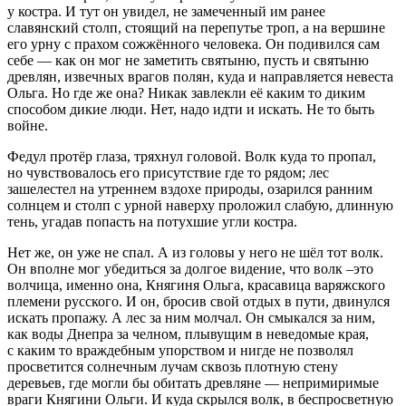
у костра. И тут он увидел, не замеченный им ранее
славянский столп, стоящий на перепутье троп, а на вершине
его урну с прахом сожжённого человека. Он подивился сам
себе — как он мог не заметить святыню, пусть и святыню
древлян, извечных врагов полян, куда и направляется невеста
Ольга. Но где же она? Никак завлекли её каким то диким
способом дикие люди. Нет, надо идти и искать. Не то быть
войне.
Федул протёр глаза, тряхнул головой. Волк куда то пропал,
но чувствовалось его присутствие где то рядом; лес
зашелестел на утреннем вздохе природы, озарился ранним
солнцем и столп с урной наверху проложил слабую, длинную
тень, угадав попасть на потухшие угли костра.
Нет же, он уже не спал. А из головы у него не шёл тот волк.
Он вполне мог убедиться за долгое видение, что волк –это
волчица, именно она, Княгиня Ольга, красавица варяжского
племени русского. И он, бросив свой отдых в пути, двинулся
искать пропажу. А лес за ним молчал. Он смыкался за ним,
как воды Днепра за челном, плывущим в неведомые края,
с каким то враждебным упорством и нигде не позволял
просветится солнечным лучам сквозь плотную стену
деревьев, где могли бы обитать древляне — непримиримые
враги Княгини Ольги. И куда скрылся волк, в беспросветную