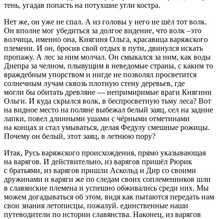
тень, угадав попасть на потухшие угли костра.
Нет же, он уже не спал. А из головы у него не шёл тот волк.
Он вполне мог убедиться за долгое видение, что волк –это
волчица, именно она, Княгиня Ольга, красавица варяжского
племени. И он, бросив свой отдых в пути, двинулся искать
пропажу. А лес за ним молчал. Он смыкался за ним, как воды
Днепра за челном, плывущим в неведомые страны, с каким то
враждебным упорством и нигде не позволял просветится
солнечным лучам сквозь плотную стену деревьев, где
могли бы обитать древляне — непримиримые враги Княгини
Ольги. И куда скрылся волк, в беспросветную тьму леса? Вот
на видное место на поляне выбежал белый заяц, сел на задние
лапки, повел длинными ушами с чёрными отметинами
на концах и стал умываться, делая Федулу смешные рожицы.
Почему он белый, этот заяц, в летнюю пору?
Итак, Русь варяжского происхождения, прямо указывающая
на варягов. И действительно, из варягов пришёл Рюрик
с братьями, из варягов пришли Аскольд и Дир со своими
дружинами и варяги же по следам своих соплеменников шли
в славянские племена и успешно обживались среди них. Мы
можем догадываться об этом, видя как пытаются передать нам
свои знания летописцы, пожалуй. единственные наши
путеводители по истории славянства. Наконец, из варягов