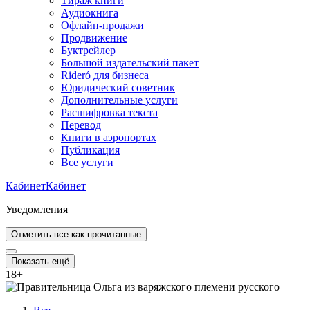
Тираж книги
Аудиокнига
Офлайн-продажи
Продвижение
Буктрейлер
Большой издательский пакет
Rideró для бизнеса
Юридический советник
Дополнительные услуги
Расшифровка текста
Перевод
Книги в аэропортах
Публикация
Все услуги
Кабинет
Кабинет
Уведомления
Отметить все как прочитанные
Показать ещё
18
+