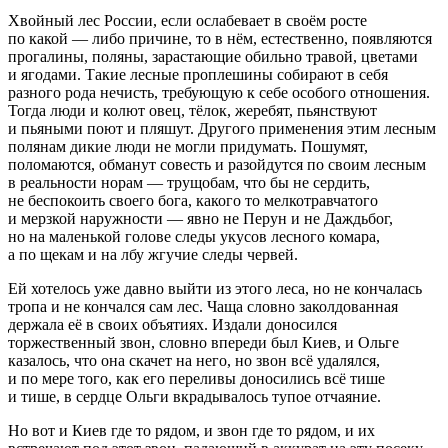
Хвойный лес России, если ослабевает в своём росте
по какой — либо причине, то в нём, естественно, появляются
прогалины, поляны, зарастающие обильно травой, цветами
и ягодами. Такие лесные проплешины собирают в себя
разного рода нечисть, требующую к себе особого отношения.
Тогда люди и колют овец, тёлок, жеребят, пьянствуют
и пьяными поют и пляшут. Другого применения этим лесным
полянам дикие люди не могли придумать. Пошумят,
поломаются, обманут совесть и разойдутся по своим лесным
в реальности норам — трущобам, что бы не сердить,
не беспокоить своего бога, какого то мелкотравчатого
и мерзкой наружности — явно не Перун и не Даждьбог,
но на маленькой голове следы укусов лесного комара,
а по щекам и на лбу жгучие следы червей.
Ей хотелось уже давно выйти из этого леса, но не кончалась
тропа и не кончался сам лес. Чаща словно заколдованная
держала её в своих объятиях. Издали доносился
торжественный звон, словно впереди был Киев, и Ольге
казалось, что она скачет на него, но звон всё удалялся,
и по мере того, как его переливы доносились всё тише
и тише, в сердце Ольги вкрадывалось тупое отчаяние.
Но вот и Киев где то рядом, и звон где то рядом, и их