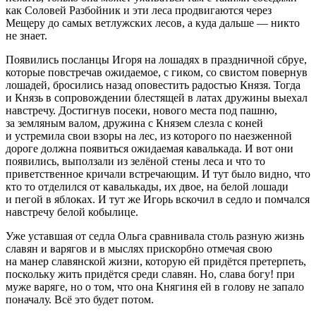
как Соловей Разбойник и эти леса продвигаются через
Мещеру до самых ветлужских лесов, а куда дальше — никто
не знает.
Появились посланцы Игоря на лошадях в праздничной сбруе,
которые повстречав ожидаемое, с гиком, со свистом повернув
лошадей, бросились назад оповестить радостью Князя. Тогда
и Князь в сопровождении блестящей в латах дружины выехал
навстречу. Достигнув посеки, нового места под пашню,
за земляным валом, дружина с Князем слезла с коней
и устремила свои взоры на лес, из которого по наезженной
дороге должна появиться ожидаемая кавалькада. И вот они
появились, выползали из зелёной стены леса и что то
приветственное кричали встречающим. И тут было видно, что
кто то отделился от кавалькады, их двое, на белой лошади
и пегой в яблоках. И тут же Игорь вскочил в седло и помчался
навстречу белой кобылице.
Уже уставшая от седла Ольга сравнивала столь разную жизнь
славян и варягов и в мыслях прискорбно отмечая свою
на манер славянской жизни, которую ей придётся претерпеть,
поскольку жить придётся среди славян. Но, слава богу! при
муже варяге, но о том, что она Княгиня ей в голову не запало
поначалу. Всё это будет потом.