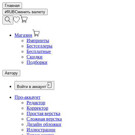
Главная
RUB
Сменить валюту
Магазин
Импринты
Бестселлеры
Бесплатные
Скидки
Подборки
Автору
Войти в аккаунт
Про-аккаунт
Редактор
Корректор
Простая верстка
Сложная верстка
Дизайн обложки
Иллюстрации