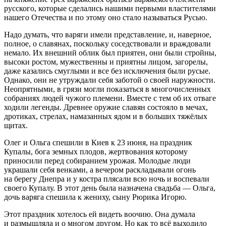
русского, которые сделались нашими первыми властителями
нашего Отечества и по этому оно стало называться Русью.
Надо думать, что варяги имели представление, и, наверное,
полное, о славянах, поскольку соседствовали и враждовали
немало. Их внешний облик был приятен, они были стройны,
высоки ростом, мужественны и приятны лицом, загорелы,
даже казались смуглыми и все без исключения были русые.
Однако, они не утруждали себя заботой о своей наружности.
Неопрятными, в грязи могли показаться в многочисленных
собраниях людей чужого племени. Вместе с тем об их отваге
ходили легенды. Древнее оружие славян состояло в мечах,
дротиках, стрелах, намазанных ядом и в больших тяжёлых
щитах.
Олег и Ольга спешили в Киев к 23 июня, на праздник
Купалы, бога земных плодов, жертвования которому
приносили перед собиранием урожая. Молодые люди
украшали себя венками, а вечером раскладывали огонь
на берегу Днепра и у костра плясали всю ночь и воспевали
своего Купалу. В этот день была назначена свадьба — Ольга,
дочь варяга спешила к жениху, сыну Рюрика Игорю.
Этот праздник хотелось ей видеть воочию. Она думала
и размышляла и о многом другом. Но как то всё выходило