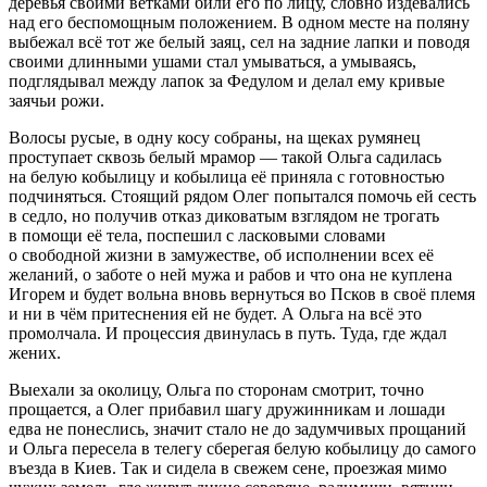
деревья своими ветками били его по лицу, словно издевались
над его беспомощным положением. В одном месте на поляну
выбежал всё тот же белый заяц, сел на задние лапки и поводя
своими длинными ушами стал умываться, а умываясь,
подглядывал между лапок за Федулом и делал ему кривые
заячьи рожи.
Волосы русые, в одну косу собраны, на щеках румянец
проступает сквозь белый мрамор — такой Ольга садилась
на белую кобылицу и кобылица её приняла с готовностью
подчиняться. Стоящий рядом Олег попытался помочь ей сесть
в седло, но получив отказ диковатым взглядом не трогать
в помощи её тела, поспешил с ласковыми словами
о свободной жизни в замужестве, об исполнении всех её
желаний, о заботе о ней мужа и рабов и что она не куплена
Игорем и будет вольна вновь вернуться во Псков в своё племя
и ни в чём притеснения ей не будет. А Ольга на всё это
промолчала. И процессия двинулась в путь. Туда, где ждал
жених.
Выехали за околицу, Ольга по сторонам смотрит, точно
прощается, а Олег прибавил шагу дружинникам и лошади
едва не понеслись, значит стало не до задумчивых прощаний
и Ольга пересела в телегу сберегая белую кобылицу до самого
въезда в Киев. Так и сидела в свежем сене, проезжая мимо