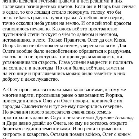
лениво шевелил густыми травами и пестревшими в них
головками разноцветных цветов. Если бы и Игорь был сейчас
в седле, то его лошади стоило повернуть голову, что бы
не нагибаясь срывать пучки травы. А небольшие озерки,
точно осколки неба упали на землю. И от всей этой красоты
становилось печально. Казалось всё это пространство
пустынной степи тоскует о чём то далёком и неясном,
истомившись в лете. Только Правитель Олег да сам Князь
Игорь были не обеспокоены ничем, уверены во всём. Для
Олега вообще было несвойственно обращаться к раздумьям,
сквозь него не проступала ни прошедшая молодость, ни
установившаяся старость. Глаза успели выцвести и полинять
на солнце и в непогоды. Но они были, всё таки, заметны
на его лице и приглядевшись можно было заметить в них
доброту и даже лукавство.
А Олег прославился отважными завоеваниями, к тому же
многие варяги, прослышав ранее о завоеваниях Рюрика,
присоединились к Олегу и Олег покорил кривичей с их
городом Смоленском и тут же ему покорились северяне.
Но желания нового завоевателя славянских земель
простирались дальше. Слух о независимой Державе Аскольда
и Дира давно дошёл до Олега, но ему не хотелось открыто
бороться с единоплеменниками. И он решил применить
хитрость и коварство. Оставив позади войско, Олег с юным