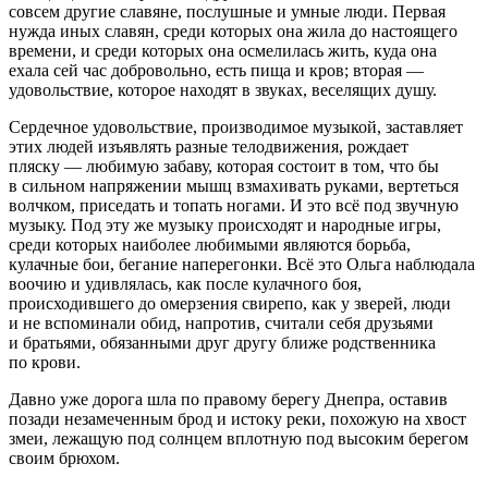
совсем другие славяне, послушные и умные люди. Первая
нужда иных славян, среди которых она жила до настоящего
времени, и среди которых она осмелилась жить, куда она
ехала сей час добровольно, есть пища и кров; вторая —
удовольствие, которое находят в звуках, веселящих душу.
Сердечное удовольствие, производимое музыкой, заставляет
этих людей изъявлять разные телодвижения, рождает
пляску — любимую забаву, которая состоит в том, что бы
в сильном напряжении мышц взмахивать руками, вертеться
волчком, приседать и топать ногами. И это всё под звучную
музыку. Под эту же музыку происходят и народные игры,
среди которых наиболее любимыми являются борьба,
кулачные бои, бегание наперегонки. Всё это Ольга наблюдала
воочию и удивлялась, как после кулачного боя,
происходившего до омерзения свирепо, как у зверей, люди
и не вспоминали обид, напротив, считали себя друзьями
и братьями, обязанными друг другу ближе родственника
по крови.
Давно уже дорога шла по правому берегу Днепра, оставив
позади незамеченным брод и истоку реки, похожую на хвост
змеи, лежащую под солнцем вплотную под высоким берегом
своим брюхом.