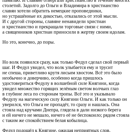
памятью. И славяне отвергали христианство в течение многих
столетий. Задолго до Ольги и Владимира в христианство
славян хотели обратить немецкие проповедники,
но устрашённые их дикостью, отказались от этой мысли.
И с другой стороны, славяне ненавидели христиан
и христианство и прекращали торговые связи с ними,
а священников христиан приносили в жертву своим идолам.
Но это, конечно, до поры.
Но волк появился сразу, как только Федул сделал свой первый
шаг. И Федул увидел, что волк улыбается ему и трусит
не спеша, приветливо крутя лисьим хвостом. Всё это было
необычно и доверчиво, особенно когда пришлось
удостовериться Федулу в волшебной силе Княгини, когда
увидел множество горящих зелёным светом волчьих глаз
в глубине леса по сторонам тропы. Всё это и указывало
Федулу на магическую силу Княгини Ольги. И как только он
уверился, что Ольга не пропадёт, то сразу и нашлась. Она
стояла над кручами Днепра, глядела в дали низкого берега
и ей ничего не мешало, ничего её не беспокоило; рядом стояла
с таким же спокойствием белая кобылица.
Федул подошёл к Княгине, ожидая неприятных слов.