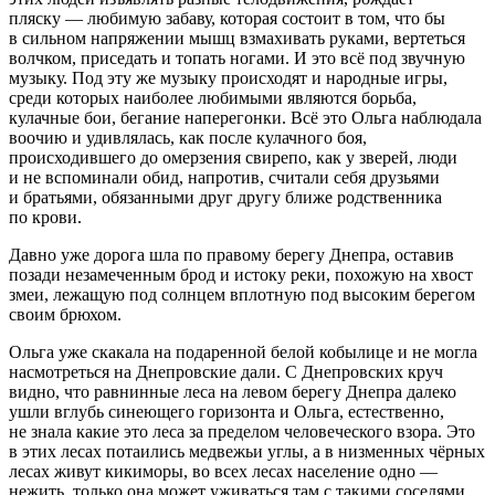
пляску — любимую забаву, которая состоит в том, что бы
в сильном напряжении мышц взмахивать руками, вертеться
волчком, приседать и топать ногами. И это всё под звучную
музыку. Под эту же музыку происходят и народные игры,
среди которых наиболее любимыми являются борьба,
кулачные бои, бегание наперегонки. Всё это Ольга наблюдала
воочию и удивлялась, как после кулачного боя,
происходившего до омерзения свирепо, как у зверей, люди
и не вспоминали обид, напротив, считали себя друзьями
и братьями, обязанными друг другу ближе родственника
по крови.
Давно уже дорога шла по правому берегу Днепра, оставив
позади незамеченным брод и истоку реки, похожую на хвост
змеи, лежащую под солнцем вплотную под высоким берегом
своим брюхом.
Ольга уже скакала на подаренной белой кобылице и не могла
насмотреться на Днепровские дали. С Днепровских круч
видно, что равнинные леса на левом берегу Днепра далеко
ушли вглубь синеющего горизонта и Ольга, естественно,
не знала какие это леса за пределом человеческого взора. Это
в этих лесах потаились медвежьи углы, а в низменных чёрных
лесах живут кикиморы, во всех лесах население одно —
нежить, только она может уживаться там с такими соседями