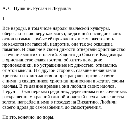
А. С. Пушкин. Руслан и Людмила
1
Все народы, в том числе народы языческой культуры,
оберегают свою веру как могут, видя в ней наследие своих
отцов и самые грубые её проявления и сама жестокость
не кажется им таковой, напротив, она так же освящена
памятью. И славяне в своей дикости отвергали христианство
в течение многих столетий. Задолго до Ольги и Владимира
в христианство славян хотели обратить немецкие
проповедники, но устрашённые их дикостью, отказались
от этой мысли. И с другой стороны, славяне ненавидели
христиан и христианство и прекращали торговые связи
с ними, а священников христиан приносили в жертву своим
идолам. В те давние времена они любили своих идолов,
Перун — был первым среди них, деревянным и высоченным,
раскрашенным красной глиной и одетый в сусальные листы
золота, награбленными в походах на Византию. Любили
своего идола до самозабвения, до самоотречения.
Но это, конечно, до поры.