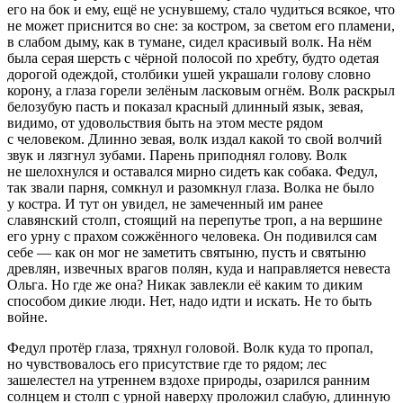
его на бок и ему, ещё не уснувшему, стало чудиться всякое, что
не может приснится во сне: за костром, за светом его пламени,
в слабом дыму, как в тумане, сидел красивый волк. На нём
была серая шерсть с чёрной полосой по хребту, будто одетая
дорогой одеждой, столбики ушей украшали голову словно
корону, а глаза горели зелёным ласковым огнём. Волк раскрыл
белозубую пасть и показал красный длинный язык, зевая,
видимо, от удовольствия быть на этом месте рядом
с человеком. Длинно зевая, волк издал какой то свой волчий
звук и лязгнул зубами. Парень приподнял голову. Волк
не шелохнулся и оставался мирно сидеть как собака. Федул,
так звали парня, сомкнул и разомкнул глаза. Волка не было
у костра. И тут он увидел, не замеченный им ранее
славянский столп, стоящий на перепутье троп, а на вершине
его урну с прахом сожжённого человека. Он подивился сам
себе — как он мог не заметить святыню, пусть и святыню
древлян, извечных врагов полян, куда и направляется невеста
Ольга. Но где же она? Никак завлекли её каким то диким
способом дикие люди. Нет, надо идти и искать. Не то быть
войне.
Федул протёр глаза, тряхнул головой. Волк куда то пропал,
но чувствовалось его присутствие где то рядом; лес
зашелестел на утреннем вздохе природы, озарился ранним
солнцем и столп с урной наверху проложил слабую, длинную