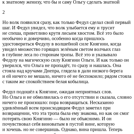
к знатному жениху, что бы и саму Ольгу сделать знатной
2
Но волк появился сразу, как только Федул сделал свой первый
шаг. И Федул увидел, что волк улыбается ему и трусит
не спеша, приветливо крутя лисьим хвостом. Всё это было
необычно и доверчиво, особенно когда пришлось
удостовериться Федулу в волшебной силе Княгини, когда
увидел множество горящих зелёным светом волчьих глаз
в глубине леса по сторонам тропы. Всё это и указывало
Федулу на магическую силу Княгини Ольги. И как только он
уверился, что Ольга не пропадёт, то сразу и нашлась. Она
стояла над кручами Днепра, глядела в дали низкого берега
и ей ничего не мешало, ничего её не беспокоило; рядом стояла
с таким же спокойствием белая кобылица.
Федул подошёл к Княгине, ожидая неприятных слов.
Но Ольга и не обмолвилась о его отсутствии и сказала, словно
ничего не произошло: пора возвращаться. Несказанно
удивлённый всем происходящим Федул заметил при
возвращении, что эта тропа была ему знакома, но как он смог
потерять свою Княгиню — было не объяснимо. И он
почувствовал себя виноватым в пустой вине, которую
и хочешь. но не совершишь. Однако, вина пришла. Теперь