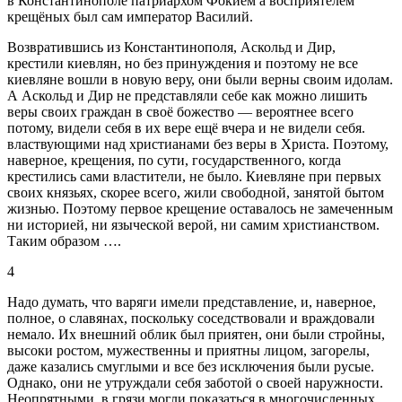
в Константинополе патриархом Фокием а восприятелем
крещёных был сам император Василий.
Возвратившись из Константинополя, Аскольд и Дир,
крестили киевлян, но без принуждения и поэтому не все
киевляне вошли в новую веру, они были верны своим идолам.
А Аскольд и Дир не представляли себе как можно лишить
веры своих граждан в своё божество — вероятнее всего
потому, видели себя в их вере ещё вчера и не видели себя.
властвующими над христианами без веры в Христа. Поэтому,
наверное, крещения, по сути, государственного, когда
крестились сами властители, не было. Киевляне при первых
своих князьях, скорее всего, жили свободной, занятой бытом
жизнью. Поэтому первое крещение оставалось не замеченным
ни историей, ни языческой верой, ни самим христианством.
Таким образом ….
4
Надо думать, что варяги имели представление, и, наверное,
полное, о славянах, поскольку соседствовали и враждовали
немало. Их внешний облик был приятен, они были стройны,
высоки ростом, мужественны и приятны лицом, загорелы,
даже казались смуглыми и все без исключения были русые.
Однако, они не утруждали себя заботой о своей наружности.
Неопрятными, в грязи могли показаться в многочисленных