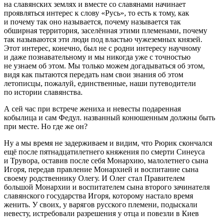
на славянских землях и вместе со славянами начинает
проявляться интерес к слову «Русь», то есть к тому, как
и почему так оно называется, почему называется так
обширная территория, заселённая этими племенами, почему
так называются эти люди под властью чужеземных князей.
Этот интерес, конечно, был не с родни интересу научному
и даже познавательному и мы никогда уже с точностью
не узнаем об этом. Мы только можем догадываться об этом,
видя как пытаются передать нам свои знания об этом
летописцы, пожалуй, единственные, наши путеводители
по истории славянства.
А сей час при встрече жениха и невесты подаренная
кобылица и сам Федул. названный конюшенным должны быть
при месте. Но где же он?
Ну а мы время не задерживаем и видим, что Рюрик скончался
ещё после пятнадцатилетнего княжения по смерти Синеуса
и Трувора, оставив после себя Монархию, малолетнего сына
Игоря, передав правление Монархией и воспитание сына
своему родственнику Олегу. И Олег стал Правителем
большой Монархии и воспитателем сына второго зачинателя
славянского государства Игоря, которому настало время
женить. У своих, у варягов русского племени, подыскали
невесту, истребовали разрешения у отца и повезли в Киев