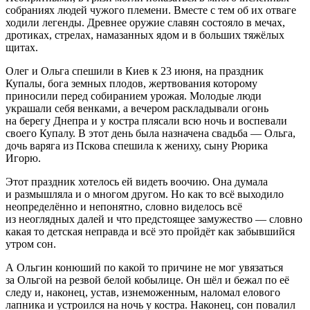
собраниях людей чужого племени. Вместе с тем об их отваге
ходили легенды. Древнее оружие славян состояло в мечах,
дротиках, стрелах, намазанных ядом и в больших тяжёлых
щитах.
Олег и Ольга спешили в Киев к 23 июня, на праздник
Купалы, бога земных плодов, жертвования которому
приносили перед собиранием урожая. Молодые люди
украшали себя венками, а вечером раскладывали огонь
на берегу Днепра и у костра плясали всю ночь и воспевали
своего Купалу. В этот день была назначена свадьба — Ольга,
дочь варяга из Пскова спешила к жениху, сыну Рюрика
Игорю.
Этот праздник хотелось ей видеть воочию. Она думала
и размышляла и о многом другом. Но как то всё выходило
неопределённо и непонятно, словно виделось всё
из неоглядных далей и что предстоящее замужество — словно
какая то детская неправда и всё это пройдёт как забывшийся
утром сон.
А Ольгин конюший по какой то причине не мог увязаться
за Ольгой на резвой белой кобылице. Он шёл и бежал по её
следу и, наконец, устав, изнеможенным, наломал елового
лапника и устроился на ночь у костра. Наконец, сон повалил