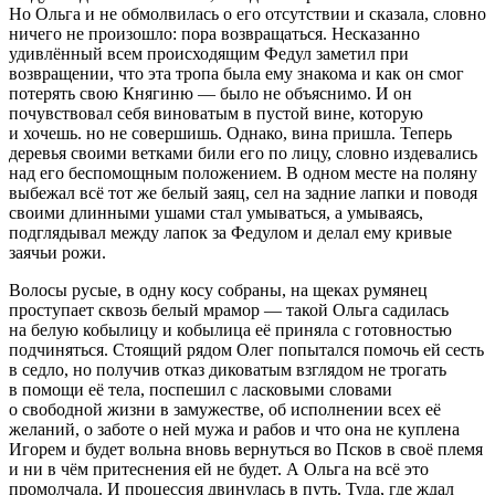
Но Ольга и не обмолвилась о его отсутствии и сказала, словно
ничего не произошло: пора возвращаться. Несказанно
удивлённый всем происходящим Федул заметил при
возвращении, что эта тропа была ему знакома и как он смог
потерять свою Княгиню — было не объяснимо. И он
почувствовал себя виноватым в пустой вине, которую
и хочешь. но не совершишь. Однако, вина пришла. Теперь
деревья своими ветками били его по лицу, словно издевались
над его беспомощным положением. В одном месте на поляну
выбежал всё тот же белый заяц, сел на задние лапки и поводя
своими длинными ушами стал умываться, а умываясь,
подглядывал между лапок за Федулом и делал ему кривые
заячьи рожи.
Волосы русые, в одну косу собраны, на щеках румянец
проступает сквозь белый мрамор — такой Ольга садилась
на белую кобылицу и кобылица её приняла с готовностью
подчиняться. Стоящий рядом Олег попытался помочь ей сесть
в седло, но получив отказ диковатым взглядом не трогать
в помощи её тела, поспешил с ласковыми словами
о свободной жизни в замужестве, об исполнении всех её
желаний, о заботе о ней мужа и рабов и что она не куплена
Игорем и будет вольна вновь вернуться во Псков в своё племя
и ни в чём притеснения ей не будет. А Ольга на всё это
промолчала. И процессия двинулась в путь. Туда, где ждал