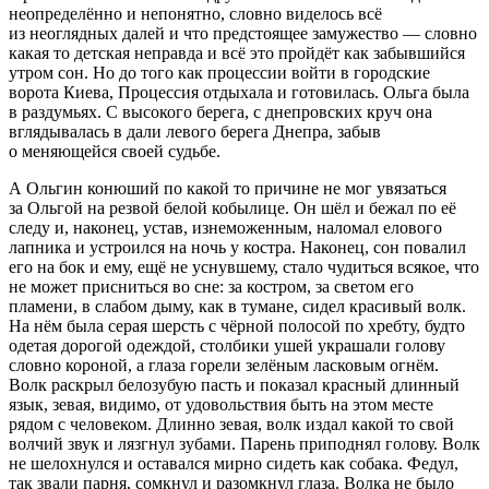
неопределённо и непонятно, словно виделось всё
из неоглядных далей и что предстоящее замужество — словно
какая то детская неправда и всё это пройдёт как забывшийся
утром сон. Но до того как процессии войти в городские
ворота Киева, Процессия отдыхала и готовилась. Ольга была
в раздумьях. С высокого берега, с днепровских круч она
вглядывалась в дали левого берега Днепра, забыв
о меняющейся своей судьбе.
А Ольгин конюший по какой то причине не мог увязаться
за Ольгой на резвой белой кобылице. Он шёл и бежал по её
следу и, наконец, устав, изнеможенным, наломал елового
лапника и устроился на ночь у костра. Наконец, сон повалил
его на бок и ему, ещё не уснувшему, стало чудиться всякое, что
не может присниться во сне: за костром, за светом его
пламени, в слабом дыму, как в тумане, сидел красивый волк.
На нём была серая шерсть с чёрной полосой по хребту, будто
одетая дорогой одеждой, столбики ушей украшали голову
словно короной, а глаза горели зелёным ласковым огнём.
Волк раскрыл белозубую пасть и показал красный длинный
язык, зевая, видимо, от удовольствия быть на этом месте
рядом с человеком. Длинно зевая, волк издал какой то свой
волчий звук и лязгнул зубами. Парень приподнял голову. Волк
не шелохнулся и оставался мирно сидеть как собака. Федул,
так звали парня, сомкнул и разомкнул глаза. Волка не было