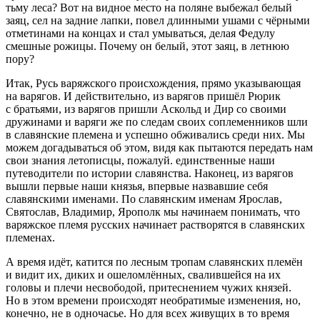
тьму леса? Вот на видное место на поляне выбежал белый
заяц, сел на задние лапки, повел длинными ушами с чёрными
отметинами на концах и стал умываться, делая Федулу
смешные рожицы. Почему он белый, этот заяц, в летнюю
пору?
Итак, Русь варяжского происхождения, прямо указывающая
на варягов. И действительно, из варягов пришёл Рюрик
с братьями, из варягов пришли Аскольд и Дир со своими
дружинами и варяги же по следам своих соплеменников шли
в славянские племена и успешно обживались среди них. Мы
можем догадываться об этом, видя как пытаются передать нам
свои знания летописцы, пожалуй. единственные наши
путеводители по истории славянства. Наконец, из варягов
вышли первые наши князья, впервые назвавшие себя
славянскими именами. По славянским именам Ярослав,
Святослав, Владимир, Ярополк мы начинаем понимать, что
варяжское племя русских начинает растворятся в славянских
племенах.
А время идёт, катится по лесным тропам славянских племён
и видит их, диких и ошеломлённых, свалившейся на их
головы и плечи несвободой, притеснением чужих князей.
Но в этом времени происходят необратимые изменения, но,
конечно, не в одночасье. Но для всех живущих в то время