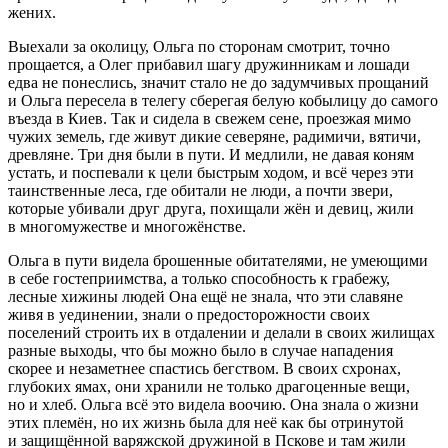
жених.
Выехали за околицу, Ольга по сторонам смотрит, точно
прощается, а Олег прибавил шагу дружинникам и лошади
едва не понеслись, значит стало не до задумчивых прощаний
и Ольга пересела в телегу сберегая белую кобылицу до самого
въезда в Киев. Так и сидела в свежем сене, проезжая мимо
чужих земель, где живут дикие северяне, радимичи, вятичи,
древляне. Три дня были в пути. И медлили, не давая коням
устать, и поспевали к цели быстрым ходом, и всё через эти
таинственные леса, где обитали не люди, а почти звери,
которые убивали друг друга, похищали жён и девиц, жили
в многомужестве и многожёнстве.
Ольга в пути видела брошенные обитателями, не умеющими
в себе гостеприимства, а только способность к грабежу,
лесные хижины людей Она ещё не знала, что эти славяне
живя в уединении, знали о предосторожности своих
поселений строить их в отдалении и делали в своих жилищах
разные выходы, что бы можно было в случае нападения
скорее и незаметнее спастись бегством. В своих схронах,
глубоких ямах, они хранили не только драгоценные вещи,
но и хлеб. Ольга всё это видела воочию. Она знала о жизни
этих племён, но их жизнь была для неё как бы отринутой
и защищённой варяжской дружиной в Пскове и там жили