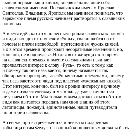
вышли первые наши князья, впервые назвавшие себя
славянскими именами. По славянским именам Ярослав,
Святослав, Владимир, Ярополк мы начинаем понимать, что
варяжское племя русских начинает растворятся в славянских
племенах.
А время идёт, катится по лесным тропам славянских племён
и видит их, диких и ошеломлённых, свалившейся на их
головы и плечи несвободой, притеснением чужих князей.
Но в этом времени происходят необратимые изменения, но,
конечно, не в одночасье. Но для всех живущих в то время
на славянских землях и вместе со славянами начинает
проявляться интерес к слову «Русь», то есть к тому, как
и почему так оно называется, почему называется так
обширная территория, заселённая этими племенами, почему
так называются эти люди под властью чужеземных князей.
Этот интерес, конечно, был не с родни интересу научному
и даже познавательному и мы никогда уже с точностью
не узнаем об этом. Мы только можем догадываться об этом,
видя как пытаются передать нам свои знания об этом
летописцы, пожалуй, единственные, наши путеводители
по истории славянства.
А сей час при встрече жениха и невесты подаренная
кобылица и сам Федул. названный конюшенным должны быть