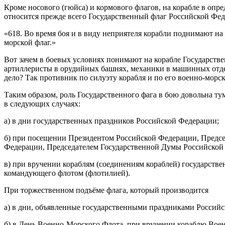
Кроме носового (гюйса) и кормового флагов, на корабле в опр
относится прежде всего Государственный флаг Российской Фед
«618. Во время боя и в виду неприятеля корабли поднимают н
морской флаг.»
Вот зачем в боевых условиях понимают на корабле Государстве
артиллеристы в орудийных башнях, механики в машинных отделе
дело? Так противник по силуэту корабля и по его военно-морск
Таким образом, роль Государственного фага в бою довольна ту
в следующих случаях:
а) в дни государственных праздников Российской Федерации;
б) при посещении Президентом Российской Федерации, Предс
Федерации, Председателем Государственной Думы Российской
в) при вручении кораблям (соединениям кораблей) государств
командующего флотом (флотилией).
При торжественном подъёме флага, который производится
а) в дни, объявленные государственными праздниками Россий
б) в День Военно-Морского Флота, при вручении кораблю Военн