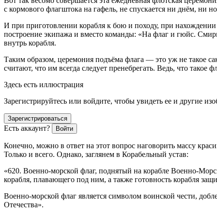
Вот так весомо совершается эта ежедневная флотская церемония
с кормового флагштока на гафель, не спускается ни днём, ни 
И при приготовлении корабля к бою и походу, при нахождении 
построение экипажа и вместо команды: «На флаг и гюйс. Смирн
внутрь корабля.
Таким образом, церемония подъёма флага — это уж не такое с
считают, что им всегда следует пренебрегать. Ведь, что такое ф
Здесь есть иллюстрация
Зарегистрируйтесь или войдите, чтобы увидеть ее и другие из
Зарегистрироваться
Есть аккаунт?
Войти
Конечно, можно в ответ на этот вопрос наговорить массу крас
Только и всего. Однако, заглянем в Корабельный устав:
«620. Военно-морской флаг, поднятый на корабле Военно-Морс
корабля, плавающего под ним, а также готовность корабля за
Военно-морской флаг является символом воинской чести, добл
Отечества».