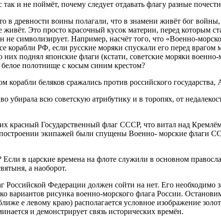
так и не поймёт, почему следует отдавать флагу разные почести
то в древности воины полагали, что в знамени живёт бог войны,
 живёт. Это просто красочный кусок материи, перед которым ста
он не символизирует. Например, насчёт того, что «Военно-морско
все корабли РФ, если русские моряки спускали его перед врагом
о них поднял японские флаги (кстати, советские моряки военно-
и белое полотнище с косым синим крестом?
гом корабли беляков сражались против российского государства,
во убирала всю советскую атрибутику и в торопях, от недалеко
их красный Государственный флаг СССР, что витал над Кремлём
ри построении экипажей были спущены Военно- морские флаги С
.
Если в царские времена на флоте служили в основном православ
вятыня, а наоборот.
аг Российской Федерации должен сойти на нет. Его необходимо
ко вариантов рисунка военно-морского флага России. Остановим
 (ближе е левому краю) располагается условное изображение зол
минается и демонстрирует связь исторических времён.