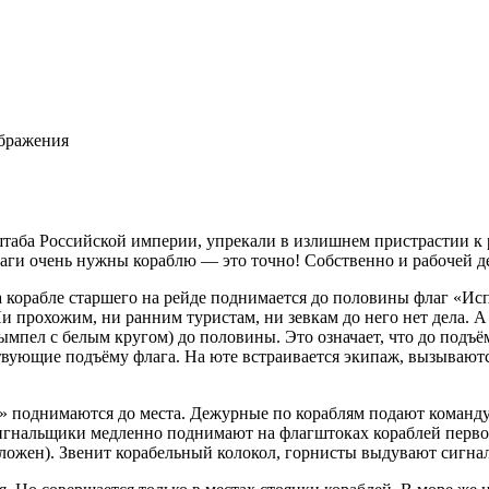
ображения
таба Российской империи, упрекали в излишнем пристрастии к ри
лаги очень нужны кораблю — это точно! Собственно и рабочей де
на корабле старшего на рейде поднимается до половины флаг «И
и прохожим, ни ранним туристам, ни зевкам до него нет дела. 
мпел с белым кругом) до половины. Это означает, что до подъё
твующие подъёму флага. На юте встраивается экипаж, вызывают
 поднимаются до места. Дежурные по кораблям подают команду:
сигнальщики медленно поднимают на флагштоках кораблей первог
положен). Звенит корабельный колокол, горнисты выдувают сигна