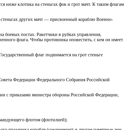
ся ниже клотика на стеньгах фок и грот мачт. К таким флагам
на стеньгах других мачт — присвоенный кораблю Военно-
на боевых постах. Ракетчики в рубках управления,
енного флага. Чтобы противника оповестить, с кем он имеет
 Государственный флаг поднимается на грот стеньге
Совета Федерации Федерального Собрания Российской
твии с приказами министра обороны Российской Федерации,
омандующего флотом (флотилией);
вого праздника корабля (соединения); в другие памятные дни —