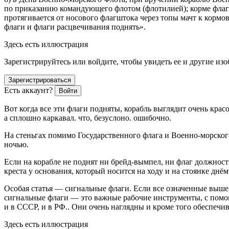
по приказанию командующего флотом (флотилией); корме флага
протягивается от носового флагштока через топы мачт к кормо
флаги и флаги расцвечивания поднять».
Здесь есть иллюстрация
Зарегистрируйтесь или войдите, чтобы увидеть ее и другие из
Зарегистрироваться
Есть аккаунт?
Войти
Вот когда все эти флаги подняты, корабль выглядит очень кра
а сплошно каркавал. что, безуслоно. ошибочно.
На стеньгах помимо Государственного флага и Военно-морско
ночью.
Если на корабле не поднят ни брейд-вымпел, ни флаг должност
креста у основания, который носится на ходу и на стоянке днё
Особая статья — сигнальные флаги. Если все означенные выше 
сигнальные флаги — это важные рабочие инструменты, с помощ
и в СССР, и в РФ.. Они очень наглядны и кроме того обеспеч
Здесь есть иллюстрация