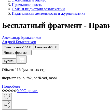
Экономика и бизнес
Промышленность
СМИ и индустрия развлечений
Издательская деятельность и журналистика
Бесплатный фрагмент - Прав
Александр Брыксенков
Андрей Брыксенков
Электронная
144
₽
Печатная
648
₽
Читать фрагмент
Купить
Объем:
116
бумажных стр.
Формат:
epub, fb2, pdfRead, mobi
Подробнее
0.0
0
Оценить