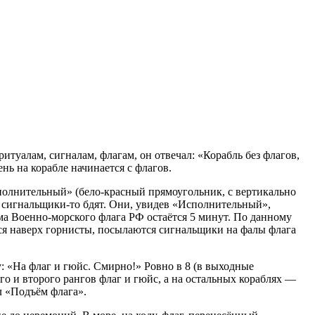
туалам, сигналам, флагам, он отвечал: «Корабль без флагов,
нь на корабле начинается с флагов.
сполнительный» (бело-красный прямоугольник, с вертикально
А сигнальщики-то бдят. Они, увидев «Исполнительный»,
ма Военно-морского флага РФ остаётся 5 минут. По данному
ся наверх горнисты, посылаются сигнальщики на фалы флага
 «На флаг и гюйс. Смирно!» Ровно в 8 (в выходные
о и второго рангов флаг и гюйс, а на остальных кораблях —
л «Подъём флага».