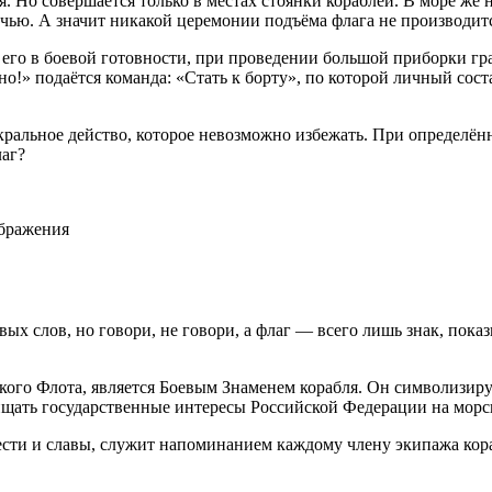
. Но совершается только в местах стоянки кораблей. В море же н
ночью. А значит никакой церемонии подъёма флага не производит
его в боевой готовности, при проведении большой приборки гра
о!» подаётся команда: «Стать к борту», по которой личный сост
акральное действо, которое невозможно избежать. При определён
лаг?
ображения
ивых слов, но говори, не говори, а флаг — всего лишь знак, по
кого Флота, является Боевым Знаменем корабля. Он символизир
щищать государственные интересы Российской Федерации на морс
ести и славы, служит напоминанием каждому члену экипажа кор