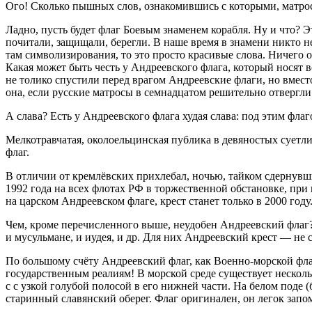
Ого! Сколько пышных слов, ознакомившись с которыми, матрос 
Ладно, пусть будет флаг Боевым знаменем корабля. Ну и что? Э
почитали, защищали, берегли. В наше время в знамени никто не
там символизирования, то это просто красивые слова. Ничего 
Какая может быть честь у Андреевского флага, который носят 
не толико спустили перед врагом Андреевские флаги, но вмест
она, если русские матросы в семнадцатом решительно отвергл
А слава? Есть у Андреевского флага худая слава: под этим фла
Мелкотравчатая, околоельцинская публика в девяностых суетли
флаг.
В отличии от кремлёвских прихлебал, ночью, тайком сдернувш
1992 года на всех флотах РФ в торжественной обстановке, п
на царском Андреевском флаге, крест станет только в 2000 году
Чем, кроме перечисленного выше, неудобен Андреевский флаг? 
и мусульмане, и иудея, и др. Для них Андреевский крест — не с
По большому счёту Андреевский флаг, как Военно-морской фл
государственным реалиям! В морской среде существует несколь
с с узкой голубой полосой в его нижней части. На белом поде
старинный славянский оберег. Флаг оригинален, он легок запо