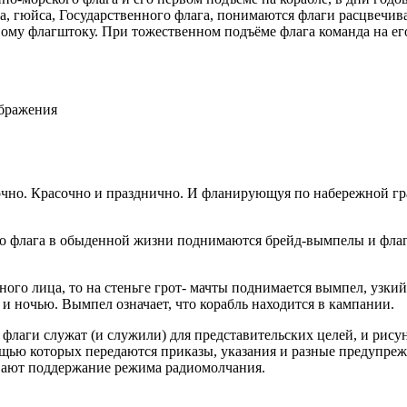
, гюйса, Государственного флага, понимаются флаги расцвечива
вому флагштоку. При тожественном подъёме флага команда на ег
ображения
сочно. Красочно и празднично. И фланирующуя по набережной гр
го флага в обыденной жизни поднимаются брейд-вымпелы и флаг
ного лица, то на стеньге грот- мачты поднимается вымпел, узк
м и ночью. Вымпел означает, что корабль находится в кампании.
флаги служат (и служили) для представительских целей, и рисун
ью которых передаются приказы, указания и разные предупрежд
ивают поддержание режима радиомолчания.