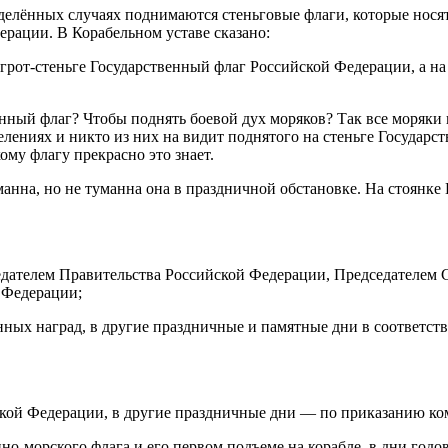
еделённых случаях поднимаются стеньговые флаги, которые носят
ерации. В Корабельном уставе сказано:
а грот-стеньге Государственный флаг Российской Федерации, а 
нный флаг? Чтобы поднять боевой дух моряков? Так все моряки 
ниях и никто из них на видит поднятого на стеньге Государств
ому флагу прекрасно это знает.
манна, но не туманна она в праздничной обстановке. На стоянке
едателем Правительства Российской Федерации, Председателем 
 Федерации;
енных наград, в другие праздничные и памятные дни в соответс
ской Федерации, в другие праздничные дни — по приказанию к
о-морского флага и его первом подъеме на корабле, в дни годо