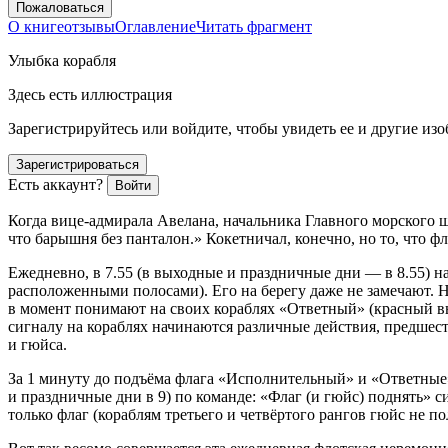
Пожаловаться
О книге
отзывы
Оглавление
Читать фрагмент
Улыбка корабля
Здесь есть иллюстрация
Зарегистрируйтесь или войдите, чтобы увидеть ее и другие из
Зарегистрироваться
Есть аккаунт?
Войти
Когда вице-адмирала Авелана, начальника Главного морского ш
что барышня без панталон.» Кокетничал, конечно, но то, что ф
Ежедневно, в 7.55 (в выходные и праздничные дни — в 8.55) 
расположенными полосами). Его на берегу даже не замечают. Н
в момент понимают на своих кораблях «Ответный» (красный вы
сигналу на кораблях начинаются различные действия, предшес
и гюйса.
За 1 минуту до подъёма флага «Исполнительный» и «Ответные»
и праздничные дни в 9) по команде: «Флаг (и гюйс) поднять» 
только флаг (кораблям третьего и четвёртого рангов гюйс не 