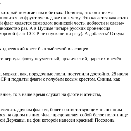
.
 который помогает им в битвах. Понятно, что они знамя
новится во фрунт очень даже ни к чему. Что касается какого-то
й флаг является символом воинской честь, доблести и славы»
 множество раз. А в Цусиме четыре русских броненосца
морской флаг СССР не спускали ни разу). А доблесть? Откуда
 Андреевский крест был эмблемой власовцев.
сти вернула флоту неуместный, архаический, царских времён
, моряки, как, порядочные люли, поступили достойно. 28 июля
ССР и подняты флаги с голубым косым крестом. Синим, как
ные, то в наше время служат на флоте и атеисты,
 заменить другим флагом, более соответствующим нынешним
ся на одном из них. Флаг представляет собой белое полотнище
отой Державы, на фон которой нанесён красный Посолонь,