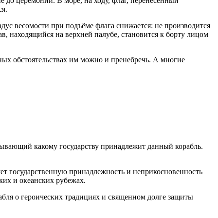
е до церемоний. В море, на ходу, флаг, перенесённый
ся.
дус весомости при подъёме флага снижается: не производится
ав, находящийся на верхней палубе, становится к борту лицом
ных обстоятельствах им можно и пренебречь. А многие
казывающий какому государству принадлежит данный корабль.
ует государственную принадлежность и неприкосновенность
ких и океанских рубежах.
абля о героических традициях и священном долге защиты