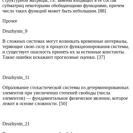
структурной матрицы, т.е. замены входящих в ее состав
субматриц некоторыми обобщающими функциями, причем
число таких функций может быть небольшим. [88]
Прочее
Druzhynin_9
В сложных системах могут возникать временные интервалы,
теряющие свою силу в процесcе функционирования системы,
и существует опасность принять их за истинные константы.
Такие ошибки искажают прогнозные оценки. [37]
Druzhynin_11
Образование стохастической системы из детерминированных
элементов при увеличении степеней свободы (числа
элементов) — фундаментальное физическое явление, которое
лежит в основе сложности. [50]
Druzhynin_21