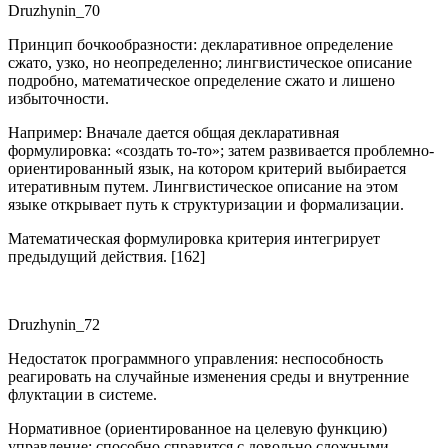
Druzhynin_70
Принцип бочкообразности: декларативное определение
сжато, узко, но неопределенно; лингвистическое описание
подробно, математическое определение сжато и лишено
избыточности.
Например: Вначале дается общая декларативная
формулировка: «создать то-то»; затем развивается проблемно-
ориентированный язык, на котором критерий выбирается
итеративным путем. Лингвистическое описание на этом
языке открывает путь к структуризации и формализации.
Математическая формулировка критерия интегрирует
предыдущий действия. [162]
Druzhynin_72
Недостаток программного управления: неспособность
реагировать на случайные изменения среды и внутренние
флуктации в системе.
Нормативное (ориентированное на целевую функцию)
управление: способно справится с довольно сложными