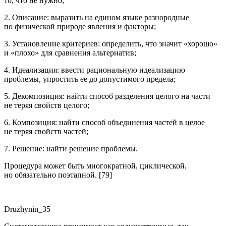
то, что не нужно;
2.
Описание
: выразить на едином языке разнородные
по физической природе явления и факторы;
3.
Установление критериев
: определить, что значит «хорошо»
и «плохо» для сравнения альтернатив;
4.
Идеализация
: ввести рациональную идеализацию
проблемы, упростить ее до допустимого предела;
5.
Декомпозиция
: найти способ разделения целого на части
не теряя свойств целого;
6.
Композиция
: найти способ объединения частей в целое
не теряя свойств частей;
7.
Решение
: найти решение проблемы.
Процедура может быть многократной, циклической,
но обязательно поэтапной. [79]
Druzhynin_35