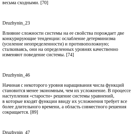
весьма сходными. [70]
Druzhynin_23
Влияние сложности системы на ее свойства порождает две
конкурирующие тенденции: ослабление детерминизма
(усиление неопределенности) и противоположную;
сталкиваясь, они на определенных уровнях качественно
изменяют поведение системы. [74]
Druzhynin_46
Начиная с некоторого уровня наращивания числа функций
становится менее экономным, чем их усложнение. В процессе
наступления «старости» решение системы уравнений,
в которые входят функции ввиду их усложнения требует все
более длительного времени, а область совместного решения
сокращается. [89]
Druzhynin_47