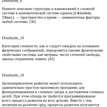
Druzhynin_8
Начните описание структуры и взаимосвязей в сложной
системе в кинематической системе единиц [L
&lambda;
T
&tau;
], — пространство и время — имманентные факторы
любой системы. [36]
Druzhynin_10
Категория сложности, как и следует ожидать на основании
физических соображений, определяется такими физическими
свойствами системы, как метрика, число степеней свободы,
законы сохранения, память. [45]
Druzhynin_18
Целенаправленное развитие может использовать
сравнительно простую малоемкую программу для
функционирования в сложных средах и достижения сложных
целей. При этом отнюдь не требуется программирование
всего процесса развития во всех деталях. Вместе с тем,
несмотря на различие сред, процессы развития получаются