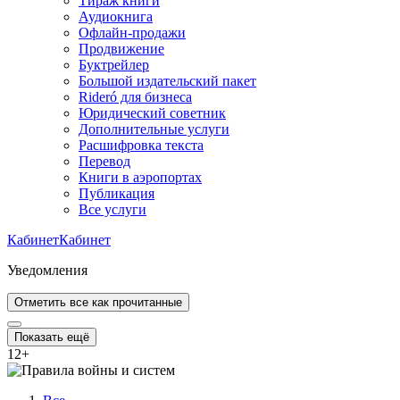
Тираж книги
Аудиокнига
Офлайн-продажи
Продвижение
Буктрейлер
Большой издательский пакет
Rideró для бизнеса
Юридический советник
Дополнительные услуги
Расшифровка текста
Перевод
Книги в аэропортах
Публикация
Все услуги
Кабинет
Кабинет
Уведомления
Отметить все как прочитанные
Показать ещё
12
+