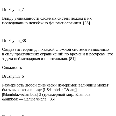
Druzhynin_7
Ввиду уникальности сложных систем подход к их
исследованию неизбежно феноменологичен. [36]
Druzhynin_38
Создавать теории для каждой сложной системы немыслимо
в силу практических ограничений по времени и ресурсам, это
задача неблагодарная и непосильная. [81]
Сложность
Druzhynin_6
Размерность любой физически измеримой величины может
быть выражена в виде [L
&lambda;
T
&tau;
],
|&lambda;+&lambda;| 3 (трехмерный мир, &lambda;,
&lambda; — целые числа. [35]