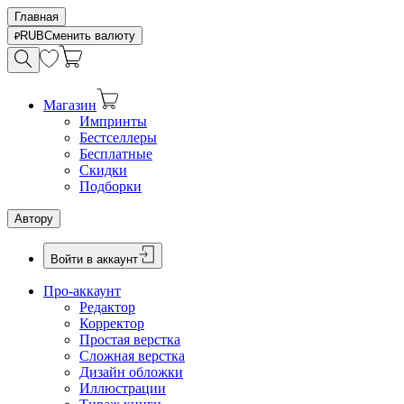
Главная
RUB
Сменить валюту
Магазин
Импринты
Бестселлеры
Бесплатные
Скидки
Подборки
Автору
Войти в аккаунт
Про-аккаунт
Редактор
Корректор
Простая верстка
Сложная верстка
Дизайн обложки
Иллюстрации