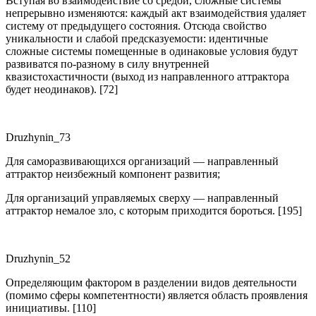
Вступая во взаимодействие со средой, сложные системы
непрерывно изменяются: каждый акт взаимодействия удаляет
систему от предыдущего состояния. Отсюда свойство
уникальности и слабой предсказуемости: идентичные
сложные системы помещенные в одинаковые условия будут
развиватся по-разному в силу внутренней
квазистохастичности (выход из направленного аттрактора
будет неодинаков). [72]
Druzhynin_73
Для саморазвивающихся организаций — направленный
аттрактор неизбежный компонент развития;
Для организаций управляемых сверху — направленный
аттрактор немалое зло, с которым приходится бороться. [195]
Druzhynin_52
Определяющим фактором в разделении видов деятельности
(помимо сферы компетентности) является область проявления
инициативы. [110]