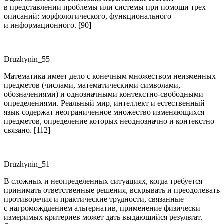
в представлении проблемы или системы при помощи трех
описаний: морфологического, функционального
и информационного. [90]
Druzhynin_55
Математика имеет дело с конечным множеством неизменных
предметов (ч
ислам
и, математическими символами,
обозначениями) и однозначными контекстно-свободными
определениями. Реальный мир, интеллект и естественный
язык содержат неограниченное множество изменяющихся
предметов, определение которых неоднозначно и контекстно
связано. [112]
Druzhynin_51
В сложных и неопределенных ситуациях, когда требуется
принимать ответственные решения,
вскры
вать и преодолевать
противоречия и практические трудности, связанные
с нагроможддением альтернатив, применение физически
измеримых критериев может дать выдающийся результат.