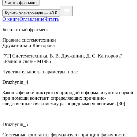
Читать фрагмент
Купить
электронную — 40 ₽
О книге
Оглавление
Читать
Бесплатный фрагмент
Правила системотехники
Дружинина и Канторова
[7Т] Системотехника.
В. В. Дружинин, Д. С. Канторов
//
«Радио и связь» М1985
Чувствительность, параметры, поле
Druzhynin_4
Законы физики диктуются природой и формализуются наукой
при помощи констант, определяющих причинно-
следственные связи между разнородными явлениями. [30]
Druzhynin_5
Системные константы формализуют принцип физичности.