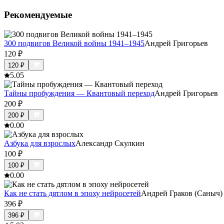
Рекомендуемые
300 подвигов Великой войны 1941–1945
Андрей Григорьев
120
₽
120
₽
5.0
5
Тайны пробуждения — Квантовый переход
Андрей Григорьев
200
₽
200
₽
0.0
0
Азбука для взрослых
Александр Скулкин
100
₽
100
₽
0.0
0
Как не стать дятлом в эпоху нейросетей
Андрей Граков (Саныч)
396
₽
396
₽