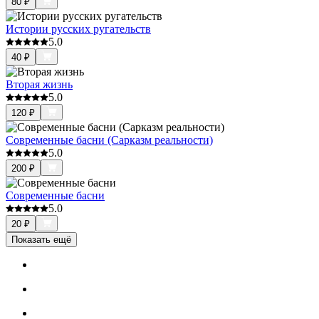
80
₽
Истории русских ругательств
5.0
40
₽
Вторая жизнь
5.0
120
₽
Современные басни (Сарказм реальности)
5.0
200
₽
Современные басни
5.0
20
₽
Показать ещё