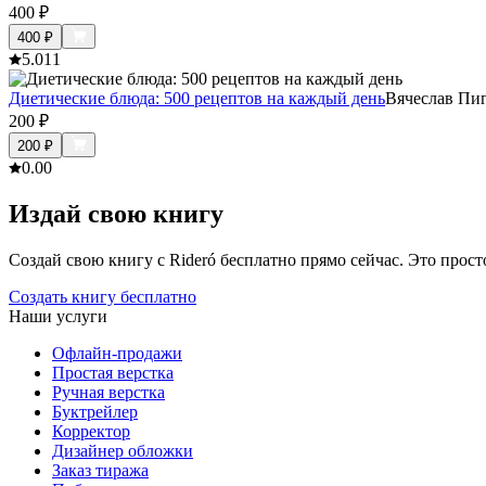
400
₽
400
₽
5.0
11
Диетические блюда: 500 рецептов на каждый день
Вячеслав Пи
200
₽
200
₽
0.0
0
Издай свою книгу
Создай свою книгу с Rideró бесплатно прямо сейчас. Это просто,
Создать книгу бесплатно
Наши услуги
Офлайн-продажи
Простая верстка
Ручная верстка
Буктрейлер
Корректор
Дизайнер обложки
Заказ тиража