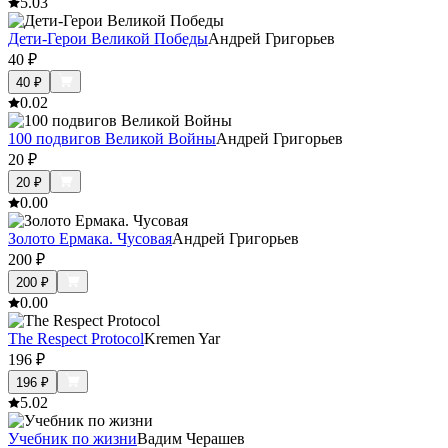
5.0
3
Дети-Герои Великой Победы
Андрей Григорьев
40
₽
40
₽
0.0
2
100 подвигов Великой Войны
Андрей Григорьев
20
₽
20
₽
0.0
0
Золото Ермака. Чусовая
Андрей Григорьев
200
₽
200
₽
0.0
0
The Respect Protocol
Kremen Yar
196
₽
196
₽
5.0
2
Учебник по жизни
Вадим Черашев