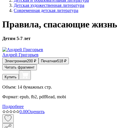
Детская и образовательная литература
Детская художественная литература
Современная детская литература
Правила, спасающие жизнь
Детям 5-7 лет
Андрей Григорьев
Электронная
200
₽
Печатная
518
₽
Читать фрагмент
Купить
Объем:
14
бумажных стр.
Формат:
epub, fb2, pdfRead, mobi
Подробнее
0.0
0
Оценить