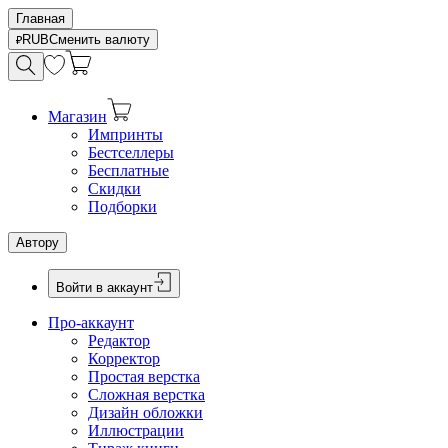
Главная
RUB
Сменить валюту
Магазин
Импринты
Бестселлеры
Бесплатные
Скидки
Подборки
Автору
Войти в аккаунт
Про-аккаунт
Редактор
Корректор
Простая верстка
Сложная верстка
Дизайн обложки
Иллюстрации