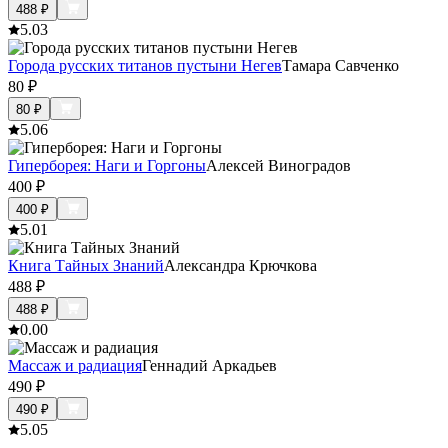
488
₽
5.0
3
Города русских титанов пустыни Негев
Тамара Савченко
80
₽
80
₽
5.0
6
Гиперборея: Наги и Горгоны
Алексей Виноградов
400
₽
400
₽
5.0
1
Книга Тайных Знаний
Александра Крючкова
488
₽
488
₽
0.0
0
Массаж и радиация
Геннадий Аркадьев
490
₽
490
₽
5.0
5