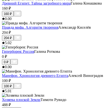
Древний Египет. Тайны загробного мира
Галина Конашкова
160
₽
160
₽
0.0
0
Правда мифа. Алгоритм творения
Александр Киселёв
204
₽
204
₽
5.0
2
Гиперборея: Россия
Галина Роткова
0
₽
0
₽
0.0
0
Манефон. Хронология древнего Египта
Алексей Виноградов
100
₽
100
₽
5.0
1
Хозяева плоской Земли
Тимоти Рувидо
488
₽