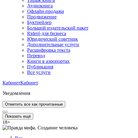
Тираж книги
Аудиокнига
Офлайн-продажи
Продвижение
Буктрейлер
Большой издательский пакет
Rideró для бизнеса
Юридический советник
Дополнительные услуги
Расшифровка текста
Перевод
Книги в аэропортах
Публикация
Все услуги
Кабинет
Кабинет
Уведомления
Отметить все как прочитанные
Показать ещё
18
+