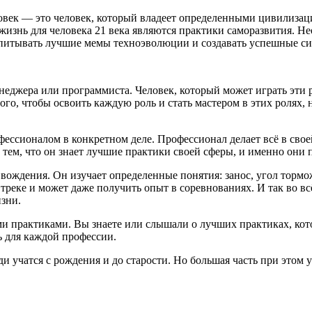
овек
— это человек, который владеет определенными цивилизаци
жизнь для человека 21 века являются практики саморазвития. Нео
 впитывать лучшие мемы техноэволюции и создавать успешные с
енеджера или программиста. Человек, который может играть эти 
того, чтобы освоить каждую роль и
стать мастером в этих ролях,
н
офессионалом в конкретном деле.
Профессионал
делает всё в сво
тем, что он знает лучшие практики своей сферы, и именно они 
ождения. Он изучает определенные понятия: занос, угол торможе
треке и может даже получить опыт в соревнованиях. И так во в
зни.
 практиками. Вы знаете или слышали о лучших практиках, кото
ь для каждой профессии.
 учатся с рождения и до старости. Но большая часть при этом уч