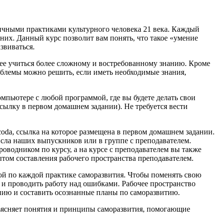
чными практиками культурного человека 21 века.
Каждый
 них. Данный курс позволит вам понять, что такое
«умение
звиваться.
рее учиться более сложному и востребованному знанию. Кроме
облемы можно решить, если иметь необходимые знания,
компьютере с любой программой, где вы будете делать свои
сылку в первом домашнем задании). Не требуется вести
 coda, ссылка на которое размещена в первом домашнем задании
.
исла наших выпускников или в группе с преподавателем.
роводником по курсу, а на курсе с преподавателем вы также
ытом составления рабочего пространства преподавателем.
той по каждой практике саморазвития. Чтобы поменять свою
ь и проводить работу над ошибками. Рабочее пространство
нию и составить осознанные планы по саморазвитию.
бъясняет понятия и принципы саморазвития, помогающие