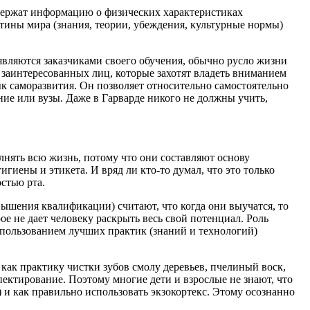
одержат информацию о физических характеристиках
ртины мира (знания, теории, убеждения, культурные нормы)
являются заказчиками своего обучения, обычно русло жизни
о заинтересованных лиц, которые захотят владеть вниманием
к саморазвития
. Он позволяет относительно самостоятельно
ание или вузы. Даже в Гарварде никого не должны учить,
лнять всю жизнь, потому что они составляют основу
гиены и этикета. И вряд ли кто-то думал, что это только
остью рта
.
вышения квалификации) считают, что когда они выучатся, то
ое не дает человеку раскрыть весь свой потенциал. Роль
использованием лучших практик (знаний и технологий)
как практику чистки зубов смолу деревьев, пчелиный воск,
спектирование
. Поэтому многие дети и взрослые не знают, что
) и как правильно использовать экзокортекс
. Этому осознанно