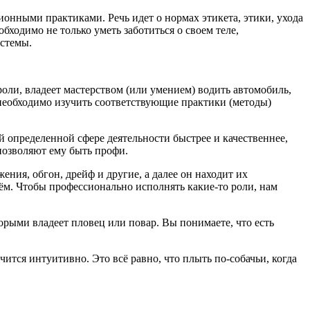
онными практиками. Речь идет о нормах этикета, этики, ухода
бходимо не только уметь заботиться о своем теле,
истемы.
роли, владеет мастерством (или умением) водить автомобиль,
еобходимо изучить соответствующие практики (методы)
ей определенной сфере деятельности быстрее и качественнее,
позволяют ему быть профи.
ния, обгон, дрейф и другие, а далее он находит их
сём. Чтобы профессионально исполнять какие-то роли, нам
рыми владеет пловец или повар. Вы понимаете, что есть
ится интуитивно. Это всё равно, что плыть по-собачьи, когда