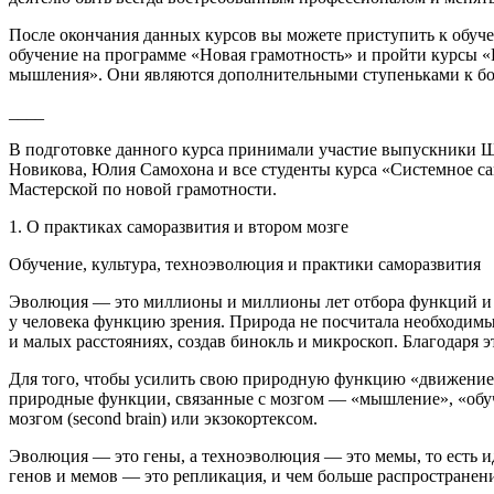
После окончания данных курсов вы можете приступить к обуч
обучение на программе «Новая грамотность» и пройти курсы 
мышления». Они являются дополнительными ступеньками к бо
____
В подготовке данного курса принимали участие выпускники 
Новикова, Юлия Самохона и все студенты курса «Системное са
Мастерской по новой грамотности.
1. О практиках саморазвития и втором мозге
Обучение, культура, техноэволюция и практики саморазвития
Эволюция
— это миллионы и миллионы лет отбора функций и 
у человека функцию зрения. Природа не посчитала необходимы
и малых расстояниях, создав бинокль и микроскоп. Благодаря 
Для того, чтобы усилить свою природную функцию «движение»,
природные функции, связанные с мозгом — «мышление», «обуч
мозгом (second brain) или экзокортексом.
Эволюция — это гены
, а
техноэволюция
— это мемы, то есть 
генов и мемов — это репликация, и чем больше распространен