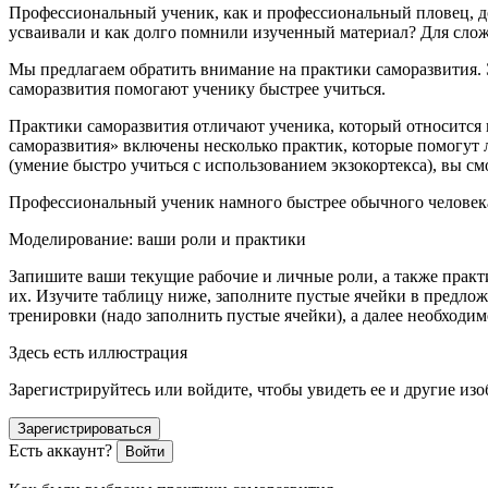
Профессиональный ученик, как и профессиональный пловец, до
усваивали и как долго помнили изученный материал? Для сло
Мы предлагаем обратить внимание на
практики саморазвития.
саморазвития помогают ученику быстрее учиться.
Практики саморазвития отличают ученика, который относится к
саморазвития» включены несколько практик
, которые помогут
(умение быстро учиться с использованием экзокортекса), вы см
Профессиональный ученик намного быстрее обычного челове
Моделирование: ваши роли и практики
Запишите ваши текущие рабочие и личные роли, а также практи
их. Изучите таблицу ниже, заполните пустые ячейки в предло
тренировки (надо заполнить пустые ячейки), а далее необходи
Здесь есть иллюстрация
Зарегистрируйтесь или войдите, чтобы увидеть ее и другие из
Зарегистрироваться
Есть аккаунт?
Войти