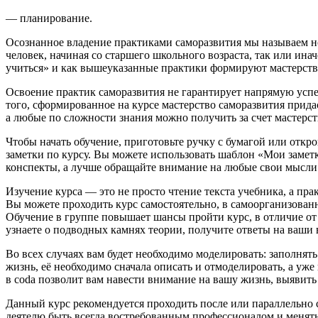
— планирование.
Осознанное владение практиками саморазвития мы называем
н
человек, начиная со старшего школьного возраста, так или ина
учиться»
и как вышеуказанные практики формируют мастерств
Освоение практик саморазвития не гарантирует напрямую успе
того, сформированное на курсе мастерство саморазвития
прида
а любые по сложности знания можно получить за счет мастерст
Чтобы начать обучение, приготовьте ручку с бумагой или открой
заметки по курсу. Вы можете использовать шаблон «Мои заметк
конспекты, а лучше
обращайте внимание на любые свои мысли
Изучение курса — это не просто чтение текста учебника
, а пр
Вы можете проходить курс самостоятельно
,
в самоорганизованн
Обучение в группе повышает шансы пройти курс, в отличие от 
узнаете о подводных камнях теории, получите ответы на ваши 
Во всех случаях вам будет
необходимо моделировать:
заполнять
жизнь, её необходимо сначала описать и отмоделировать, а уже
в coda позволит вам навести внимание на вашу жизнь, выявит
Данный курс рекомендуется проходить после или параллельно
деятелю быть всегда востребованным профессионалом и менять