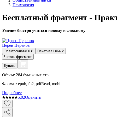
Общественные науки
Психология
Бесплатный фрагмент - Прак
Умение быстро учиться новому и сложному
Церен Церенов
Электронная
400
₽
Печатная
1 064
₽
Читать фрагмент
Купить
Объем:
284
бумажных стр.
Формат:
epub, fb2, pdfRead, mobi
Подробнее
5.0
2
Оценить