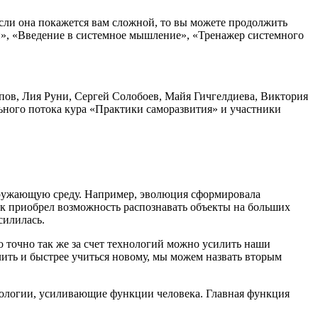
сли она покажется вам сложной, то вы можете продолжить
», «Введение в системное мышление», «Тренажер системного
в, Лия Руни, Сергей Солобоев, Майя Гичгелдиева, Виктория
ьного потока кура «Практики саморазвития» и участники
кружающую среду. Например, эволюция сформировала
ек приобрел возможность распознавать объекты на больших
силилась.
 точно так же за счет технологий можно усилить наши
ить и быстрее учиться новому, мы можем назвать
вторым
хнологии, усиливающие функции человека. Главная функция