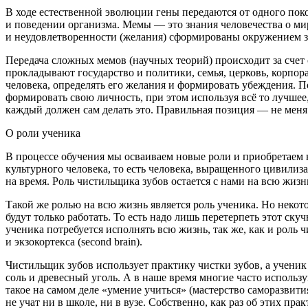
В ходе естественной эволюции гены передаются от одного пок
и поведении организма.
Мемы
— это знания человечества о мир
и неудовлетворенности (желания) сформированы окружением за
Передача сложных мемов (научных теорий) происходит за счет
прокладывают государство и политики, семья, церковь, корпор
человека, определять его желания и формировать убеждения.
формировать свою личность, при этом используя всё то лучшее,
каждый должен сам делать это. Правильная позиция — не меня на
О роли ученика
В процессе обучения мы осваиваем новые
роли
и приобретаем 
культурного человека, то есть человека, выращенного цивилиза
на время. Роль чистильщика зубов остается с нами на всю жизн
Такой же ролью на всю жизнь является
роль ученика
. Но неко
будут только работать. То есть надо лишь перетерпеть этот ску
ученика потребуется исполнять всю жизнь, так же, как и роль
и экзокортекса (second brain).
Чистильщик зубов использует практику чистки зубов
, а
ученик
соль и древесный уголь. А в наше время многие часто использ
такое на самом деле «умение учиться» (мастерство саморазвити
не учат ни в школе, ни в вузе. Собственно, как раз об этих пра