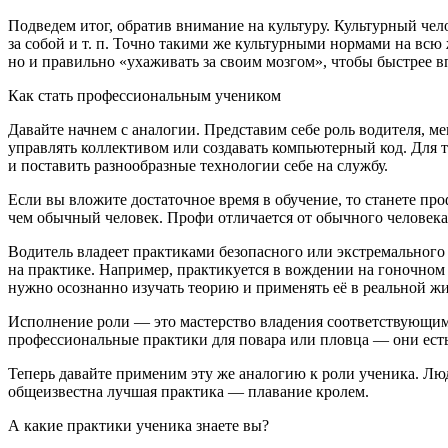
Подведем итог, обратив внимание на культуру.
Культурный чел
за собой и т. п. Точно такими же культурными нормами на всю 
но и правильно «ухаживать за своим мозгом», чтобы быстрее
Как стать профессиональным учеником
Давайте начнем с аналогии. Представим себе роль водителя, м
управлять коллективом или создавать компьютерный код. Для 
и поставить разнообразные технологии себе на службу
.
Если вы вложите достаточное время в обучение
, то станете пр
чем обычный человек. Профи отличается от обычного человека 
Водитель владеет практиками безопасного или экстремального в
на практике. Например, практикуется в вождении на гоночном 
нужно
осознанно изучать
теорию и применять её в реальной жи
Исполнение роли — это мастерство владения соответствующими
профессиональные практики
для повара или пловца — они ест
Теперь давайте применим эту же аналогию к роли ученика. Люди
общеизвестна лучшая практика — плавание кролем.
А какие
практики ученика
знаете вы?