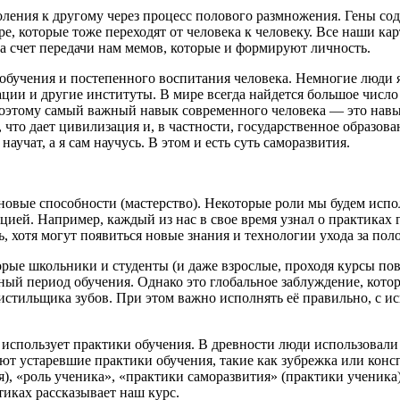
оления к другому через процесс полового размножения. Гены с
е, которые тоже переходят от человека к человеку
. Все наши ка
 счет передачи нам мемов, которые и формируют личность.
обучения
и постепенного воспитания человека. Немногие люди 
ации и другие институты
. В мире всегда найдется большое числ
 Поэтому самый важный навык современного человека — это
навы
 что дает цивилизация и, в частности, государственное образов
учат, а я сам научусь. В этом и есть суть саморазвития.
новые способности (мастерство). Некоторые роли мы будем испо
цией. Например, каждый из нас в свое время узнал о практиках ги
ь, хотя могут появиться новые знания и технологии ухода за пол
торые
школьни
ки и студенты (и даже взрослые, проходя курсы по
чный период обучения. Однако это глобальное заблуждение, котор
 чистильщика зубов. При этом важно исполнять её правильно, с 
 использует
практики обучения. В древности люди использовали 
уют устаревшие практики обучения, такие как зубрежка или кон
я), «роль ученика», «практики саморазвития» (практики ученика
ктиках рассказывает наш курс.