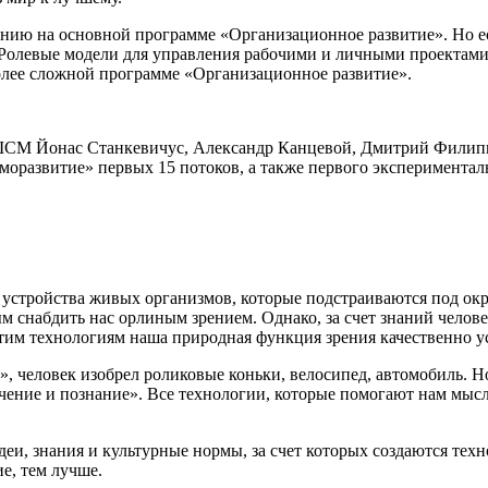
ению на основной программе «Организационное развитие». Но е
«Ролевые модели для управления рабочими и личными проектами
лее сложной программе «Организационное развитие».
ШСМ Йонас Станкевичус, Александр Канцевой, Дмитрий Филиппо
моразвитие» первых 15 потоков, а также первого экспериментал
устройства живых организмов, которые подстраиваются под о
м снабдить нас орлиным зрением. Однако, за счет знаний челов
этим технологиям наша природная функция зрения качественно у
 человек изобрел роликовые коньки, велосипед, автомобиль. Но
ение и познание». Все технологии, которые помогают нам мысл
идеи, знания и культурные нормы, за счет которых создаются те
ие, тем лучше
.