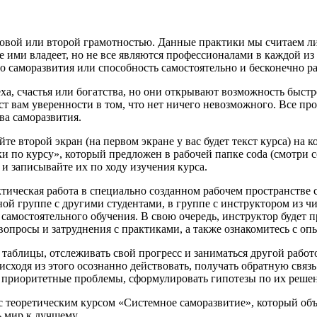
овой или второй грамотностью.
Данные практики мы считаем ли
че ими владеет, но не все являются профессионалами в каждой из
о саморазвития
или способность самостоятельно
и бесконечно ра
ха, счастья или богатства, но они открывают возможность быст
ст вам уверенности
в том, что нет ничего невозможного. Все пр
ва саморазвития.
те второй экран (на первом экране у вас будет текст курса) на 
и по курсу», который предложен в рабочей папке coda (смотри с
 и записывайте их
по ходу изучения курса.
актическая работа в специально созданном рабочем пространстве
ой группе с другими студентами, в группе с инструктором из ч
самостоятельного обучения. В свою очередь, инструктор будет п
вопросы и затруднения с практиками, а также ознакомитесь с оп
 таблицы, отслеживать свой прогресс и заниматься другой рабо
 исходя из этого осознанно действовать, получать обратную связ
ь приоритетные проблемы, сформулировать гипотезы по их реше
 с теоретическим курсом «Системное саморазвитие», который о
 мир к лучшему.