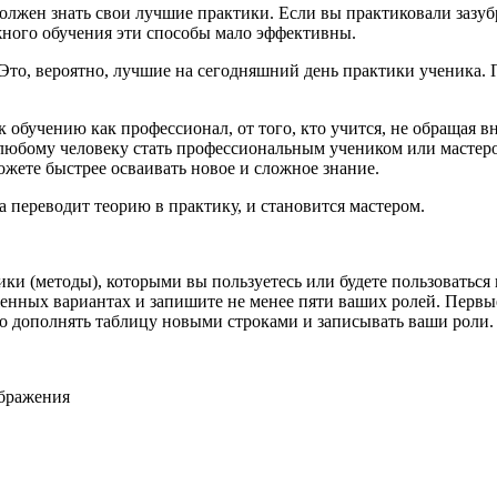
лжен знать свои лучшие практики. Если вы практиковали зазуб
жного обучения эти способы мало эффективны.
Это, вероятно, лучшие на сегодняшний день практики ученика. 
 обучению как профессионал, от того, кто учится, не обращая 
 любому человеку
стать профессиональным учеником или мастер
ожете быстрее осваивать новое и сложное знание.
ка
переводит теорию в практику, и становится мастером.
ки (методы), которыми вы пользуетесь или будете пользоваться
женных вариантах и запишите не менее пяти ваших ролей. Первы
мо дополнять таблицу новыми строками и записывать ваши роли.
ображения