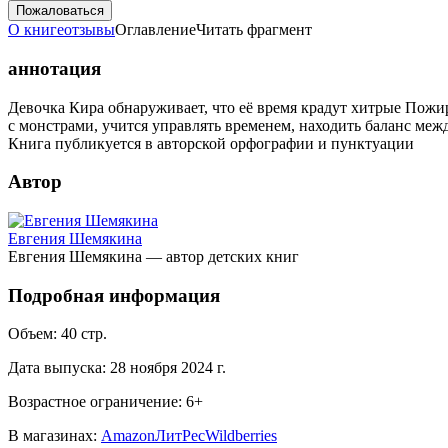
Пожаловаться
О книге
отзывы
Оглавление
Читать фрагмент
аннотация
Девочка Кира обнаруживает, что её время крадут хитрые Пожи
с монстрами, учится управлять временем, находить баланс меж
Книга публикуется в авторской орфографии и пунктуации
Автор
Евгения Шемякина
Евгения Шемякина — автор детских книг
Подробная информация
Объем:
40
стр.
Дата выпуска:
28 ноября 2024 г.
Возрастное ограничение:
6
+
В магазинах:
Amazon
ЛитРес
Wildberries