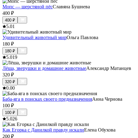
Мопс — шерстяной пёс
Славяна Бушнева
400
₽
400
₽
5.0
1
Удивительный животный мир
Ольга Павлова
180
₽
180
₽
5.0
19
Лёша, зверушки и домашние животные
Александр Матанцев
320
₽
320
₽
0.0
0
Баба-яга в поисках своего предназначения
Анна Чернова
100
₽
100
₽
5.0
26
Как Егорка с Данилкой правду искали
Елена Обухова
200
₽