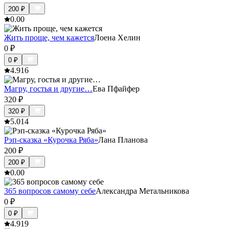
200
₽
0.0
0
Жить проще, чем кажется
Лоена Хелин
0
₽
0
₽
4.9
16
Магру, гостья и другие…
Ева Пфайфер
320
₽
320
₽
5.0
14
Рэп-сказка «Курочка Ряба»
Лана Планова
200
₽
200
₽
0.0
0
365 вопросов самому себе
Александра Метальникова
0
₽
0
₽
4.9
19