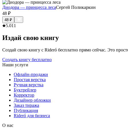
Диодора — принцесса леса
Сергей Поликаркин
48
₽
48
₽
5.0
11
Издай свою книгу
Создай свою книгу с Rideró бесплатно прямо сейчас. Это просто,
Создать книгу бесплатно
Наши услуги
Офлайн-продажи
Простая верстка
Ручная верстка
Буктрейлер
Корректор
Дизайнер обложки
Заказ тиража
Публикация
Rideró для бизнеса
О нас