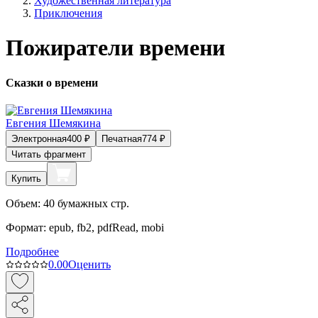
Художественная литература
Приключения
Пожиратели времени
Сказки о времени
Евгения Шемякина
Электронная
400
₽
Печатная
774
₽
Читать фрагмент
Купить
Объем:
40
бумажных стр.
Формат:
epub, fb2, pdfRead, mobi
Подробнее
0.0
0
Оценить