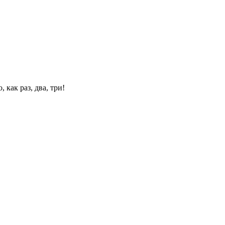
 как раз, два, три!