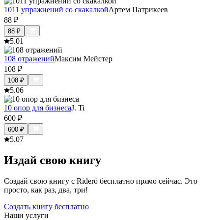
1011 упражнений со скакалкой
Артем Патрикеев
88
₽
88
₽
5.0
1
108 отражений
Максим Мейстер
108
₽
108
₽
5.0
6
10 опор для бизнеса
J. Ti
600
₽
600
₽
5.0
7
Издай свою книгу
Создай свою книгу с Rideró бесплатно прямо сейчас. Это
просто, как раз, два, три!
Создать книгу бесплатно
Наши услуги