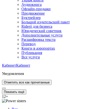
Тираж книги
Аудиокнига
Офлайн-продажи
Продвижение
Буктрейлер
Большой издательский пакет
Rideró для бизнеса
Юридический советник
Дополнительные услуги
Расшифровка текста
Перевод
Книги в аэропортах
Публикация
Все услуги
Кабинет
Кабинет
Уведомления
Отметить все как прочитанные
Показать ещё
12
+