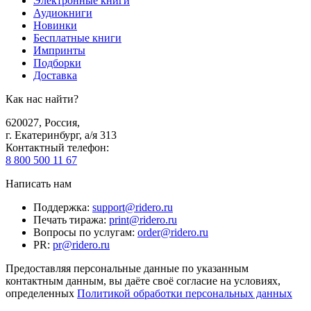
Электронные книги
Аудиокниги
Новинки
Бесплатные книги
Импринты
Подборки
Доставка
Как нас найти?
620027
,
Россия
,
г. Екатеринбург, а/я 313
Контактный телефон
:
8 800 500 11 67
Написать нам
Поддержка
:
support@ridero.ru
Печать тиража
:
print@ridero.ru
Вопросы по услугам
:
order@ridero.ru
PR
:
pr@ridero.ru
Предоставляя персональные данные по указанным
контактным данным, вы даёте своё согласие на условиях,
определенных
Политикой обработки персональных данных