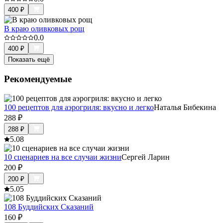
400
₽
В краю оливковых рощ
0.0
400
₽
Показать ещё
Рекомендуемые
100 рецептов для аэрогриля: вкусно и легко
Наталья Бибекина
288
₽
288
₽
5.0
8
10 сценариев на все случаи жизни
Сергей Ларин
200
₽
200
₽
5.0
5
108 Буддийских Сказаний
160
₽