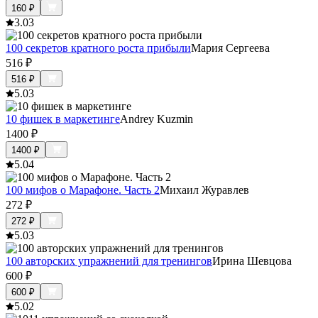
160
₽
3.0
3
100 секретов кратного роста прибыли
Мария Сергеева
516
₽
516
₽
5.0
3
10 фишек в маркетинге
Andrey Kuzmin
1400
₽
1400
₽
5.0
4
100 мифов о Марафоне. Часть 2
Михаил Журавлев
272
₽
272
₽
5.0
3
100 авторских упражнений для тренингов
Ирина Шевцова
600
₽
600
₽
5.0
2