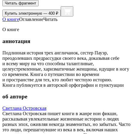
Читать фрагмент
Купить
электронную — 400 ₽
О книге
Оглавление
Читать
О книге
аннотация
Подлинная история трех англичанок, сестер Пауэр,
преодолевших предрассудки своего века, доказывая себе
и всему миру на что способны талантливые,
целеустремленные, харизматичные женщины, идущие в ногу
со временем. Книга о путешествии во времени
и пространстве для тех, кто любит честную историю.
Книга публикуется в авторской орфографии и пунктуации
об авторе
Светлана Островская
Светлана Островская пишет книги в жанре нон фикшн,
рассказывая увлекательные жизненные истории о людях
разных эпох, оживляя некогда знаменитых, но забытых. Часто
это люди, перешагнувшие из века в век, включая наших