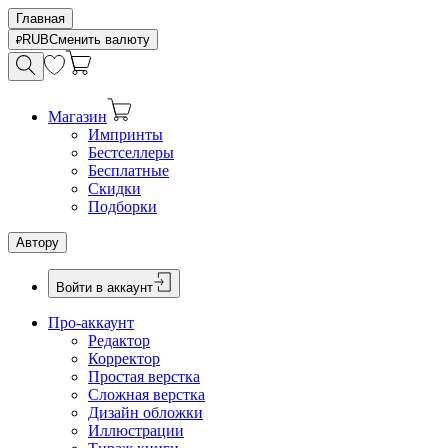
Главная
RUB
Сменить валюту
Магазин
Импринты
Бестселлеры
Бесплатные
Скидки
Подборки
Автору
Войти в аккаунт
Про-аккаунт
Редактор
Корректор
Простая верстка
Сложная верстка
Дизайн обложки
Иллюстрации