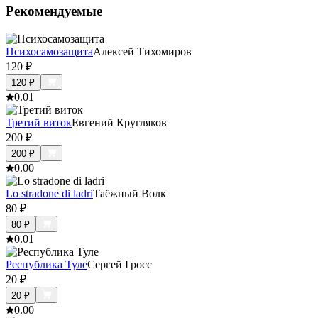
Рекомендуемые
Психосамозащита
Алексей Тихомиров
120
₽
120
₽
0.0
1
Третий виток
Евгений Кругляков
200
₽
200
₽
0.0
0
Lo stradone di ladri
Таёжный Волк
80
₽
80
₽
0.0
1
Республика Туле
Сергей Гросс
20
₽
20
₽
0.0
0