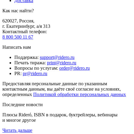
Доставка
Как нас найти?
620027
,
Россия
,
г. Екатеринбург, а/я 313
Контактный телефон
:
8 800 500 11 67
Написать нам
Поддержка
:
support@ridero.ru
Печать тиража
:
print@ridero.ru
Вопросы по услугам
:
order@ridero.ru
PR
:
pr@ridero.ru
Предоставляя персональные данные по указанным
контактным данным, вы даёте своё согласие на условиях,
определенных
Политикой обработки персональных данных
Последние новости
Плюсы Rideró, ISBN в подарок, буктрейлеры, вебинары
и многое другое
Читать дальше