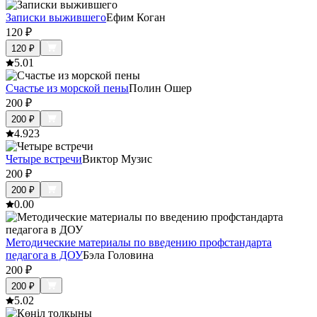
Записки выжившего
Ефим Коган
120
₽
120
₽
5.0
1
Счастье из морской пены
Полин Ошер
200
₽
200
₽
4.9
23
Четыре встречи
Виктор Музис
200
₽
200
₽
0.0
0
Методические материалы по введению профстандарта
педагога в ДОУ
Бэла Головина
200
₽
200
₽
5.0
2