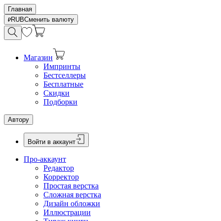
Главная
RUB
Сменить валюту
Магазин
Импринты
Бестселлеры
Бесплатные
Скидки
Подборки
Автору
Войти в аккаунт
Про-аккаунт
Редактор
Корректор
Простая верстка
Сложная верстка
Дизайн обложки
Иллюстрации