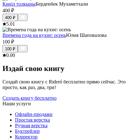
Көңіл толқыны
Берденбек Мухаметхали
400
₽
400
₽
5.0
1
Времена года на кухне: осень
Юлия Шаповалова
100
₽
100
₽
0.0
0
Издай свою книгу
Создай свою книгу с Rideró бесплатно прямо сейчас. Это
просто, как раз, два, три!
Создать книгу бесплатно
Наши услуги
Офлайн-продажи
Простая верстка
Ручная верстка
Буктрейлер
Корректор