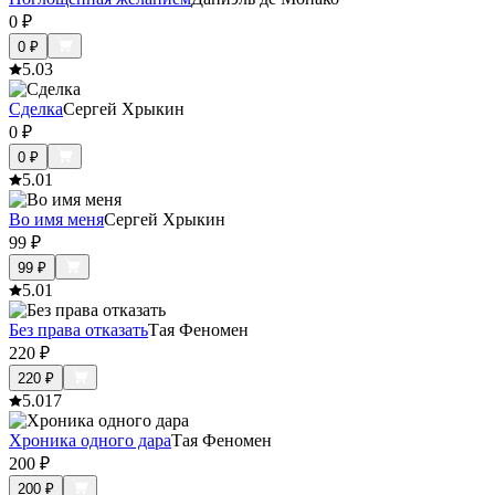
0
₽
0
₽
5.0
3
Сделка
Сергей Хрыкин
0
₽
0
₽
5.0
1
Во имя меня
Сергей Хрыкин
99
₽
99
₽
5.0
1
Без права отказать
Тая Феномен
220
₽
220
₽
5.0
17
Хроника одного дара
Тая Феномен
200
₽
200
₽