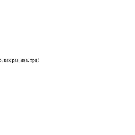
 как раз, два, три!