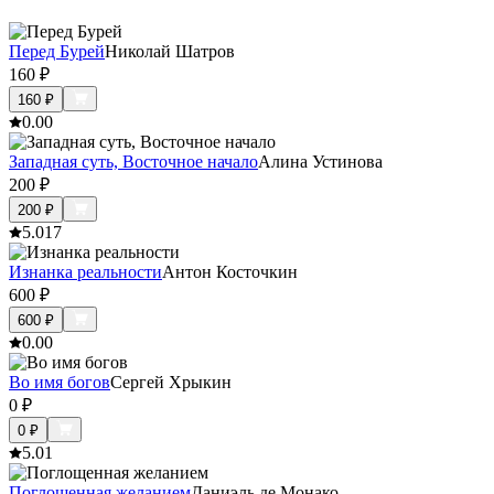
Перед Бурей
Николай Шатров
160
₽
160
₽
0.0
0
Западная суть, Восточное начало
Алина Устинова
200
₽
200
₽
5.0
17
Изнанка реальности
Антон Косточкин
600
₽
600
₽
0.0
0
Во имя богов
Сергей Хрыкин
0
₽
0
₽
5.0
1
Поглощенная желанием
Даниэль де Монако