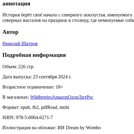
аннотация
История берёт своё начало с северного захолустья, именуемого
северных вассалов на праздник в столицу, где неминуемые собы
Автор
Николай Шатров
Подробная информация
Объем:
226
стр.
Дата выпуска:
23 сентября 2024 г.
Возрастное ограничение:
18
+
В магазинах:
Wildberries
Amazon
Ozon
ЛитРес
Формат:
epub, fb2, pdfRead, mobi
ISBN:
978-5-0064-6271-7
Иллюстрация на обложке
:
ИИ Dream by Wombo