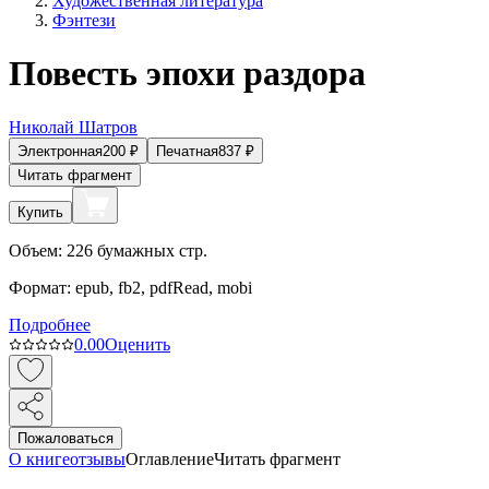
Художественная литература
Фэнтези
Повесть эпохи раздора
Николай Шатров
Электронная
200
₽
Печатная
837
₽
Читать фрагмент
Купить
Объем:
226
бумажных стр.
Формат:
epub, fb2, pdfRead, mobi
Подробнее
0.0
0
Оценить
Пожаловаться
О книге
отзывы
Оглавление
Читать фрагмент