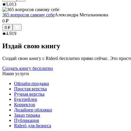
5.0
13
365 вопросов самому себе
Александра Метальникова
0
₽
0
₽
4.9
19
Издай свою книгу
Создай свою книгу с Rideró бесплатно прямо сейчас. Это просто,
Создать книгу бесплатно
Наши услуги
Офлайн-продажи
Простая верстка
Ручная верстка
Буктрейлер
Корректор
Дизайнер обложки
Заказ тиража
Публикация
Rideró для бизнеса