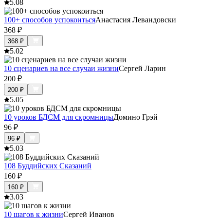
5.0
8
100+ способов успокоиться
Анастасия Левандовски
368
₽
368
₽
5.0
2
10 сценариев на все случаи жизни
Сергей Ларин
200
₽
200
₽
5.0
5
10 уроков БДСМ для скромницы
Домино Грэй
96
₽
96
₽
5.0
3
108 Буддийских Сказаний
160
₽
160
₽
3.0
3
10 шагов к жизни
Сергей Иванов