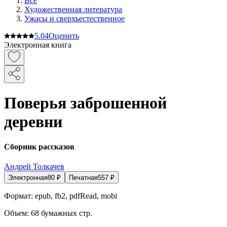
Все
Художественная литература
Ужасы и сверхъестественное
5.0
4
Оценить
Электронная книга
Поверья заброшенной
деревни
Сборник рассказов
Андрей Толкачев
Электронная
80
₽
Печатная
557
₽
Формат:
epub, fb2, pdfRead, mobi
Объем:
68
бумажных стр.