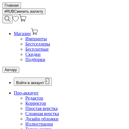
Главная
RUB
Сменить валюту
Магазин
Импринты
Бестселлеры
Бесплатные
Скидки
Подборки
Автору
Войти в аккаунт
Про-аккаунт
Редактор
Корректор
Простая верстка
Сложная верстка
Дизайн обложки
Иллюстрации