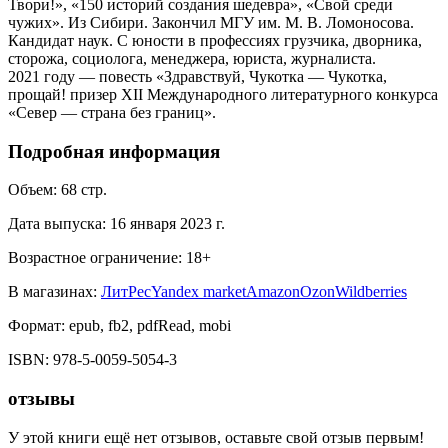
Твори!», «150 историй создания шедевра», «Свой среди
чужих». Из Сибири. Закончил МГУ им. М. В. Ломоносова.
Кандидат наук. С юности в профессиях грузчика, дворника,
сторожа, социолога, менеджера, юриста, журналиста.
2021 году — повесть «Здравствуй, Чукотка — Чукотка,
прощай! призер XII Международного литературного конкурса
«Север — страна без границ».
Подробная информация
Объем:
68
стр.
Дата выпуска:
16 января 2023 г.
Возрастное ограничение:
18
+
В магазинах:
ЛитРес
Yandex market
Amazon
Ozon
Wildberries
Формат:
epub, fb2, pdfRead, mobi
ISBN:
978-5-0059-5054-3
отзывы
У этой книги ещё нет отзывов, оставьте свой отзыв первым!