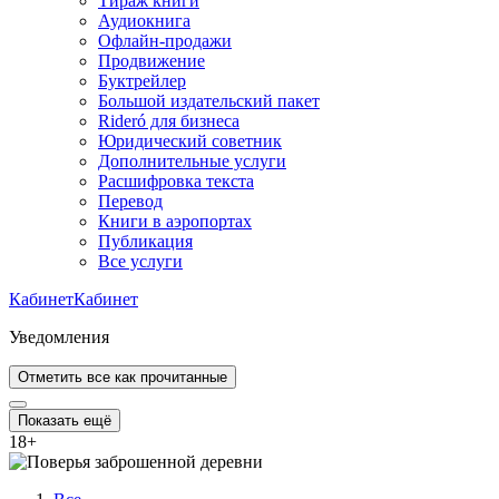
Тираж книги
Аудиокнига
Офлайн-продажи
Продвижение
Буктрейлер
Большой издательский пакет
Rideró для бизнеса
Юридический советник
Дополнительные услуги
Расшифровка текста
Перевод
Книги в аэропортах
Публикация
Все услуги
Кабинет
Кабинет
Уведомления
Отметить все как прочитанные
Показать ещё
18
+