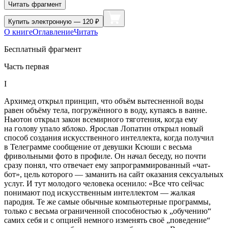
Читать фрагмент
Купить
электронную — 120 ₽
О книге
Оглавление
Читать
Бесплатный фрагмент
Часть первая
I
Архимед открыл принцип, что объём вытесненной воды
равен объёму тела, погружённого в воду, купаясь в ванне.
Ньютон открыл закон всемирного тяготения, когда ему
на голову упало яблоко. Ярослав Лопатин открыл новый
способ создания искусственного интеллекта, когда получил
в Телеграмме сообщение от девушки Ксюши с весьма
фривольными фото в профиле. Он начал беседу, но почти
сразу понял, что отвечает ему запрограммированный «чат-
бот», цель которого — заманить на сайт оказания
секс
уальных
услуг. И тут молодого человека осенило: «Все что сейчас
понимают под искусственным интеллектом — жалкая
пародия. Те же самые обычные компьютерные программы,
только с весьма ограниченной способностью к „обучению“
самих себя и с опцией немного изменять своё „поведение“