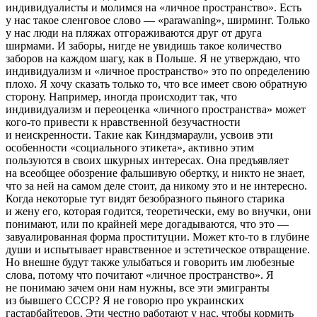
индивидуалисты и молимся на «личное пространство». Есть
у нас такое сленговое слово — «parawaning», ширминг. Только
у нас люди на пляжах отгораживаются друг от друга
ширмами. И заборы, нигде не увидишь такое количество
заборов на каждом шагу, как в Польше. Я не утверждаю, что
индивидуализм и «личное пространство» это по определению
плохо. Я хочу сказать только то, что все имеет свою обратную
сторону. Например, иногда происходит так, что
индивидуализм и переоценка «личного пространства» может
кого-то привести к нравственной безучастности
и неискренности. Такие как Киндзмараули, усвоив эти
особенности «социального этикета», активно этим
пользуются в своих шкурных интересах. Она предъявляет
на всеобщее обозрение фальшивую обертку, и никто не знает,
что за ней на самом деле стоит, да никому это и не интересно.
Когда некоторые тут видят безобразного пьяного старика
и жену его, которая годится, теоретически, ему во внучки, они
понимают, или по крайней мере догадываются, что это —
завуалированная форма
проституц
ии. Может кто-то в глубине
души и испытывает нравственное и эстетическое отвращение.
Но внешне будут также улыбаться и говорить им любезные
слова, потому что почитают «личное пространство». Я
не понимаю зачем они нам нужны, все эти эмигранты
из бывшего СССР? Я не говорю про
украи
нских
гастарбайт
еров. Эти честно работают у нас, чтобы кормить