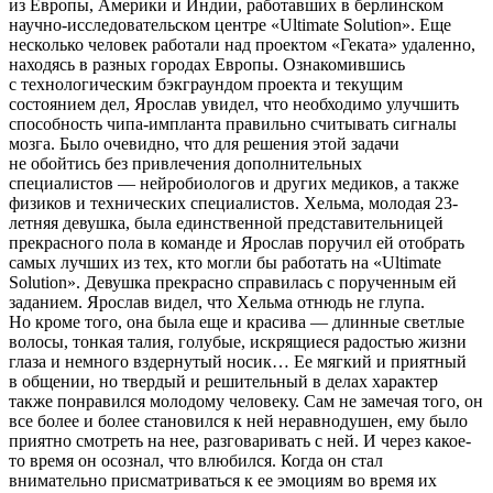
из Европы,
Америк
и и Индии, работавших в берлинском
научно-исследовательском центре «Ultimate Solution». Еще
несколько человек работали над проектом «Геката» удаленно,
находясь в разных городах Европы. Ознакомившись
с технологическим бэкграундом проекта и текущим
состоянием дел, Ярослав увидел, что необходимо улучшить
способность чипа-импланта правильно считывать сигналы
мозга. Было очевидно, что для решения этой задачи
не обойтись без привлечения дополнительных
специалистов — нейробиологов и других медиков, а также
физиков и технических специалистов. Хельма, молодая 23-
летн
яя девушка, была единственной представительницей
прекрасного пола в команде и Ярослав поручил ей отобрать
самых лучших из тех, кто могли бы работать на «Ultimate
Solution». Девушка прекрасно справилась с порученным ей
заданием. Ярослав видел, что Хельма отнюдь не глупа.
Но кроме того, она была еще и красива — длинные светлые
волосы, тонкая талия, голубые, искрящиеся радостью жизни
глаза и немного
вздерн
утый носик… Ее мягкий и приятный
в общении, но твердый и решительный в делах характер
также понравился молодому человеку. Сам не замечая того, он
все более и более становился к ней неравнодушен, ему было
приятно смотреть на нее, разговаривать с ней. И через какое-
то время он осознал, что влюбился. Когда он стал
внимательно присматриваться к ее эмоциям во время их