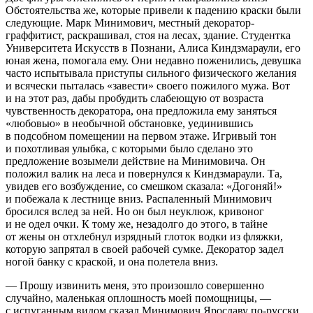
Обстоятельства же, которые привели к падению краски были
следующие. Марк Минимович, местный декоратор-
граффитист, раскрашивал, стоя на лесах, здание. Студентка
Университета Искусств в Познани, Алиса Киндзмараули, его
юная жена, помогала ему. Они недавно поженились, девушка
часто испытывала приступы сильного физического желания
и всячески пыталась «завести» своего пожилого мужа. Вот
и на этот раз, дабы пробудить слабеющую от возраста
чувственность декоратора, она предложила ему заняться
«любовью» в необычной обстановке, уединившись
в подсобном помещении на первом этаже. Игривый тон
и похотливая улыбка, с которыми было сделано это
предложение возымели действие на Минимовича. Он
положил валик на леса и повернулся к Киндзмараули. Та,
увидев его возбуждение, со смешком сказала: «Догоняй!»
и побежала к лестнице вниз. Распаленный Минимович
бросился вслед за ней. Но он был неуклюж, кривоног
и не одел очки. К тому же, незадолго до этого, в тайне
от жены он отхлебнул изрядный глоток водки из фляжки,
которую запрятал в своей рабочей сумке. Декоратор задел
ногой банку с краской, и она полетела вниз.
— Прошу извинить меня, это произошло совершенно
случайно, маленькая оплошность моей помощницы, —
с испуганным видом сказал Минимович Ярославу по-русски,