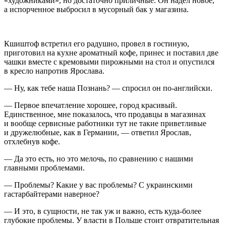
«художниками», но достаточно приличные. Он надел новое,
а испорченное выбросил в мусорный бак у магазина.
Кшиштоф встретил его радушно, провел в гостиную,
приготовил на кухне ароматный кофе, принес и поставил две
чашки вместе с кремовыми пирожными на стол и опустился
в кресло напротив Ярослава.
— Ну, как тебе наша Познань? — спросил он по-английски.
— Первое впечатление хорошее, город красивый.
Единственное, мне показалось, что продавцы в магазинах
и вообще сервисные работники тут не такие приветливые
и дружелюбные, как в Германии, — ответил Ярослав,
отхлебнув кофе.
— Да это есть, но это мелочь, по сравнению с нашими
главными проблемами.
— Проблемы? Какие у вас проблемы? С
украи
нскими
гастарбайт
ерами наверное?
— И это, в сущности, не так уж и важно, есть куда-более
глубокие проблемы. У власти в Польше стоит отвратительная