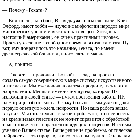
— Почему «Геката»?
— Видите ли, наш босс, Вы ведь уже о нем слышали, Крис
Элфорд, имеет хобби — изучение мифологии народов мира,
мистических учений и всяких таких вещей. Хотя, как
настоящий
америк
анец, он очень практичный человек.
Просто увлечение в свободное время, для отдыха мозга. Ну
вот, ему понравилось это название, Геката, по имени
древнегреческой богини лунного света и магии.
— А, понятно.
— Так вот, — продолжил Ботрайт, — задача проекта —
создать самую совершенную в мире систему искусственного
интеллекта. Мы уже довольно далеко продвинулись в этом
направлении. Мы шли именно тем путем, который Вы
изложили в своей статье — путем построения работы ИИ
на матрице работы мозга. Скажу больше — мы уже создали
первую опытную модель нейросети. Но наша работа зашла
в тупик. Мы столкнулись с такой проблемой, что нейросеть
на кремниевых пластинах не может справится с обработкой
такого количества параллельно идущих процессов. И тут мы
узнали о Вашей статье. Ваше решение проблемы, оптическая
нейросеть — это прорыв, это то, что нам нужно. Теперь нам