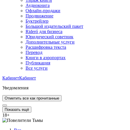
Тираж книги
Аудиокнига
Офлайн-продажи
Продвижение
Буктрейлер
Большой издательский пакет
Rideró для бизнеса
Юридический советник
Дополнительные услуги
Расшифровка текста
Перевод
Книги в аэропортах
Публикация
Все услуги
Кабинет
Кабинет
Уведомления
Отметить все как прочитанные
Показать ещё
18
+