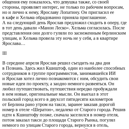
общения ему показалось, что девушка также, со своей
стороны, проявляет интерес, не только по рабочим вопросам,
но и лично к нему, Ярославу Лопатину. Он пригласил ее
в кафе и Хельма обрадованно приняла приглашение.
А на следующий день Ярослав предложил сходить в оперу, где
в тот день давали «Манон Леско». Хельма согласилась. После
представления они долго гуляли по заснеженным берлинским
улицам, и Хельма провела эту ночь не у себя, а в квартире
Ярослава…
III
В середине апреля Ярослав решил съездить на два дня
в Познань. Здесь жил Кшиштоф, один из наиболее способных
сотрудников в группе программистов, занимавшейся ИИ
и Ярослав хотел лично познакомится с ним, обсудить свои
новые идеи по проекту, а заодно немного развеяться. Он
любил путешествовать, путешествия нередко пробуждали
в нем новые, оригинальные мысли. Он выехал в этот
польский город всего в двухсот пятидесяти километров
от Берлина рано утром на такси, заранее заказав дорогой
номер в отеле «Шератон», недалеко от Старого города. Решив
идти к Кшиштофу позже, сначала заселился в номер отеля,
потом заказал такси до площади Старого Рынка, погулял
немного по улицам Старого города, вернулся в отель,