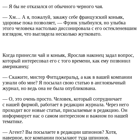
— Я бы не отказался от обычного черного чая.
— Хм… А я, пожалуй, закажу себе французский
конья
к,
здоровье пока позволяет, — Фрэнк улыбнулся, но улыбка
этого человека настолько диссонировала с его остекленевшим
взглядом, что выглядела несколько жутковато.
Когда принесли чай и
конья
к, Ярослав наконец задал вопрос,
который интересовал его с того времени, как ему позвонил
америк
анец:
— Скажите, мистер Фитцджеральд, а как в вашей компании
узнали обо мне? Я посылал свою статью в англоязычный
журнал, но ведь она не была опубликована.
— О, это очень просто. Человек, который сотрудничает
с нашей фирмой, работает в редакции журнала. Через него
проходит все новые статьи, присылаемые в редакцию. Он
информирует нас о самом интересном и важном по нашей
тематике.
— Агент? Вы посылаете в редакции шпионов? Хотя,
наверное, все компании посылают туда шпионов.