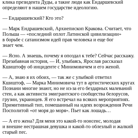
клика
президент
а Дуды, а такие люди как Ендаршевский
определяют в нашем государстве идеологию.
— Ендарашевский? Кто это?
— Марк Ендрашевский, Архиепископ Кракова. Считает, что
Польша — «последний оплот Латинской цивилизации»
в борьбе с сатанизмом идей прав человека и еще бог
знает чем.
— Ясно. А знаешь, почему я опоздал к тебе? Сейчас расскажу.
Презабавная история, — И, улыбаясь, Ярослав рассказал
Кшиштофу об инциденте с Минимовичем и его женой.
— А, знаю я их обоих, — так же с улыбкой ответил
Кшиштоф, — Марка Минимовича тут в артистических кругах
Познани многие знают, но не из-за его бездарных малеваний
стен, а как активиста эмигрантского сообщества белорусов,
грузин,
украи
нцев. Я его встречал на всяких мероприятиях.
Примитивный тип, помешанный на идеях возрождения Речи
Посполитой «от моря до моря». Пьет как лошадь…
— А его жена? Для меня это какой-то нонсенс, молодая
и внешне нестрашная девушка и какой-то облезлый и жалкий
старый пес.