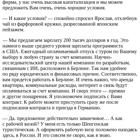
фирма, у нас очень высокая капитализация и мы можем
предложить Вам очень, очень хорошие условия.
— И какие условия? — спокойно спросил Ярослав, отхлебнув
чай из фарфоровой кружки, разрисованной японским
пейзажем.
— Мы предлагаем зарплату 200 тысяч долларов в год. Это
намного выше среднего уровня зарплаты программиста
в США. Ежегодный оплачиваемый отпуск с туром по Вашему
выбору в любую страну за счет компании. Научно-
исследовательский центр нашей компании по разработкам,
связанным с ИИ, расположен в Берлине. Так нам удобнее
по ряду юридических и финансовых причин. Соответственно,
вам придется работать в Берлине. И очень важно, что аренда
квартиры, коммунальные расходы, интернет и связь будут
оплачиваться за счет компании. И сверх этого — премии
и другие поощрения. Я уполномочен подписать с Вами
контракт. К работе можете приступить сразу же после
подписания контракта и приезда в Германию.
— Да. предложение действительно заманчивое… А как
с рабочей визой? У меня есть только Шенгенская
туристическая. А оформлять рабочую визу положено находясь
здесь, в
Росси
и. И это совсем не скоро, как я знаю.