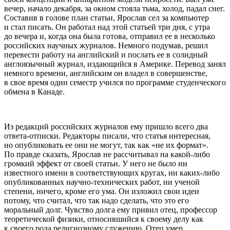
вечер, начало декабря, за окном стояла тьма, холод, падал снег.
Составив в голове план статьи, Ярослав сел за компьютер
и стал писать. Он работал над этой статьей три дня, с утра
до вечера и, когда она была готова, отправил ее в несколько
росси
йских научных журналов. Немного подумав, решил
перевести работу на английский и послать ее в солидный
англоязычный журнал, издающийся в
Америк
е. Перевод занял
немного времени, английским он владел в совершенстве,
в свое время один семестр учился по программе студенческого
обмена в Канаде.
Из редакций
росси
йских журналов ему пришло всего два
ответа-отписки. Редакторы писали, что статья интересная,
но опубликовать ее они не могут, так как «не их формат».
По правде сказать, Ярослав не рассчитывал на какой-либо
громкий эффект от своей статьи. У него не было ни
известного имени в соответствующих кругах, ни каких-либо
опубликованных научно-технических работ, ни ученой
степени, ничего, кроме его ума. Он изложил свои идеи
потому, что считал, что так надо сделать, что это его
моральный долг. Чувство долга ему привил отец, профессор
теоретической физики, относившийся к своему делу как
к своего рода религиозному служению. Отец умер