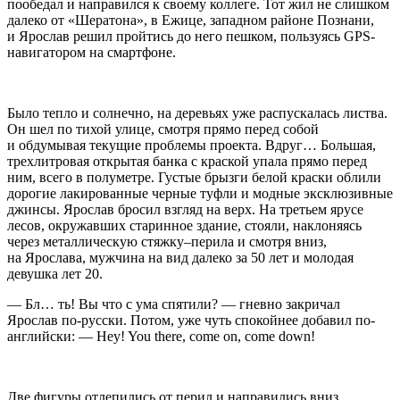
пообедал и направился к своему коллеге. Тот жил не слишком
далеко от «Шератона», в Ежице, западном районе Познани,
и Ярослав решил пройтись до него пешком, пользуясь GPS-
навигатором на смартфоне.
Было тепло и солнечно, на деревьях уже распускалась листва.
Он шел по тихой улице, смотря прямо перед собой
и обдумывая текущие проблемы проекта. Вдруг… Большая,
трехлитровая открытая банка с краской упала прямо перед
ним, всего в полуметре. Густые брызги белой краски облили
дорогие лакированные черные туфли и модные эксклюзивные
джинсы. Ярослав бросил взгляд на верх. На третьем ярусе
лесов, окружавших старинное здание, стояли, наклоняясь
через металлическую стяжку–перила и смотря вниз,
на Ярослава, мужчина на вид далеко за 50 лет и молодая
девушка лет 20.
— Бл… ть! Вы что с ума спятили? — гневно закричал
Ярослав по-русски. Потом, уже чуть спокойнее добавил по-
английски: — Hey! You there, come on, come down!
Две фигуры отлепились от перил и направились вниз.