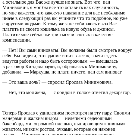
а остальное для Вас же лучше не знать. Вот что, пан
Минимович, я мог бы все это оставить как случайность,
но мне кажется, что какое-то наказание для вас необходимо,
иначе в следующий раз вы учините что-то подобное, но уже
с другими людьми. К тому же я не собираюсь из-за Вас
платить из своего кошелька за новую обувь и джинсы.
Платите мне сейчас же три тысячи злотых в качестве
компенсации.
— Нет! Вы сами
вино
ваты! Вы должны были смотреть вокруг
себя. Вы видели, что здание стоит в лесах, значит здесь
ведутся работы и надо быть осторожным, — вмешалась
в разговор Киндзмараули, и, обращаясь к Минимовичу,
добавила, — Маркуша, не плати ничего, пан сам
вино
ват.
— Это ваша дочь? — спросил Ярослав Минимовича.
— Нет, это моя жена, — с обидой в голосе ответил декоратор.
Теперь Ярослав с удивлением посмотрел на эту пару. Своими
манерами и жалким видом — нелепыми седеющими
бакенбардами, огромной плешью, выпирающим «пивным»
животом, низким ростом, очками, которые он наконец
надел — Минимович напоминал несчастного старика