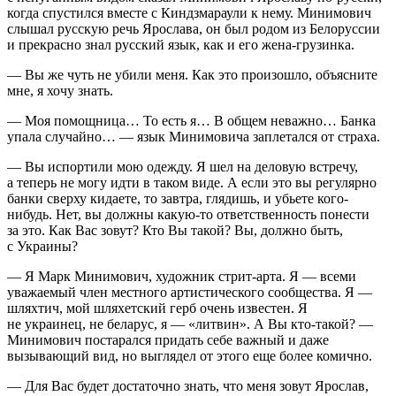
когда спустился вместе с Киндзмараули к нему. Минимович
слышал русскую речь Ярослава, он был родом из Белоруссии
и прекрасно знал русский язык, как и его жена-грузинка.
— Вы же чуть не убили меня. Как это произошло, объясните
мне, я хочу знать.
— Моя помощница… То есть я… В общем неважно… Банка
упала случайно… — язык Минимовича заплетался от страха.
— Вы испортили мою одежду. Я шел на деловую встречу,
а теперь не могу идти в таком виде. А если это вы регулярно
банки сверху кидаете, то завтра, глядишь, и убьете кого-
нибудь. Нет, вы должны какую-то ответственность понести
за это. Как Вас зовут? Кто Вы такой? Вы, должно быть,
с
Украи
ны?
— Я Марк Минимович, художник стрит-арта. Я — всеми
уважаемый член местного артистического сообщества. Я —
шляхтич, мой шляхетский герб очень известен. Я
не
украи
нец, не беларус, я — «литвин». А Вы кто-такой? —
Минимович постарался придать себе важный и даже
вызывающий вид, но выглядел от этого еще более комично.
— Для Вас будет достаточно знать, что меня зовут Ярослав,