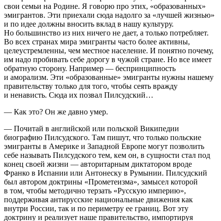
свои семьи на Родине. Я говорю про этих, «образованных»
эмигрантов. Эти приехали сюда надолго за «лучшей жизнью»
и по идее должны вносить вклад в нашу культуру.
Но большинство из них ничего не дает, а только потребляет.
Во всех странах мира эмигранты часто более активны,
целеустремленны, чем местное население. И понятно почему,
им надо пробивать себе дорогу в чужой стране. Но все имеет
обратную сторону. Например — беспринципность
и аморализм. Эти «образованные» эмигранты нужны нашему
правительству только для того, чтобы сеять вражду
и ненависть. Сюда их позвал Пилсудский…
— Как это? Он же давно умер.
— Почитай в английской или польской Википедии
биографию Пилсудского. Там пишут, что только польские
эмигранты в
Америк
е и Западной Европе могут позволить
себе называть Пилсудского тем, кем он, в сущности стал под
конец своей жизни — авторитарным диктатором вроде
Франко в Испании или Антонеску в Румынии. Пилсудский
был автором доктрины «Прометеизма», замысел которой
в том, чтобы методично терзать «Русскую империю»,
поддерживая антирусские
нацио
нальные движения как
внутри
Росси
и, так и по периметру ее границ. Вот эту
доктрину и реализует наше правительство, импортируя