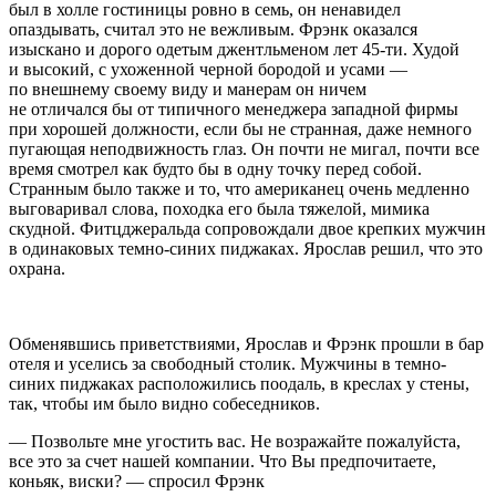
был в холле гостиницы ровно в семь, он ненавидел
опаздывать, считал это не вежливым. Фрэнк оказался
изыскано и дорого одетым джентльменом лет 45-ти. Худой
и высокий, с ухоженной черной бородой и усами —
по внешнему своему виду и манерам он ничем
не отличался бы от типичного менеджера западной фирмы
при хорошей должности, если бы не странная, даже немного
пугающая неподвижность глаз. Он почти не мигал, почти все
время смотрел как будто бы в одну точку перед собой.
Странным было также и то, что
америк
анец очень медленно
выговаривал слова, походка его была тяжелой, мимика
скудной. Фитцджеральда сопровождали двое крепких мужчин
в одинаковых темно-синих пиджаках. Ярослав решил, что это
охрана.
Обменявшись приветствиями, Ярослав и Фрэнк прошли в бар
отеля и уселись за свободный столик. Мужчины в темно-
синих пиджаках расположились поодаль, в креслах у стены,
так, чтобы им было видно собеседников.
— Позвольте мне угостить вас. Не возражайте пожалуйста,
все это за счет нашей компании. Что Вы предпочитаете,
конья
к,
виски
? — спросил Фрэнк