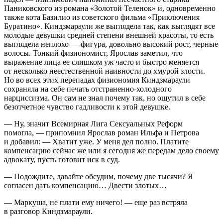
Паниковского из романа «Золотой Теленок» и, одновременно
также кота Базилио из советского фильма «Приключения
Буратино». Киндзмараули же выглядела так, как выглядят все
молодые девушки средней степени внешней красоты, то есть
выглядела неплохо — фигура, довольно высокий рост, черные
волосы. Тонкий физиономист, Ярослав заметил, что
выражение лица ее слишком уж часто и быстро меняется
от несколько неестественной наивности до хмурой злости.
Но во всех этих перепадах физиономия Киндзмараули
сохраняла на себе печать отстраненно-холодного
нарциссизма. Он сам не знал почему так, но ощутил в себе
безотчетное чувство гадливости к этой девушке.
— Ну, значит Всемирная Лига
Секс
уальных Реформ
помогла, — припомнил Ярослав роман Ильфа и Петрова
и добавил: — Хватит уже. У меня дел полно. Платите
компенсацию сейчас же или я сегодня же передам дело своему
адвокату, пусть готовит иск в суд.
— Подождите, давайте обсудим, почему две тысячи? Я
согласен дать компенсацию… Двести злотых…
— Маркуша, не плати ему ничего! — еще раз встряла
в разговор Киндзмараули.