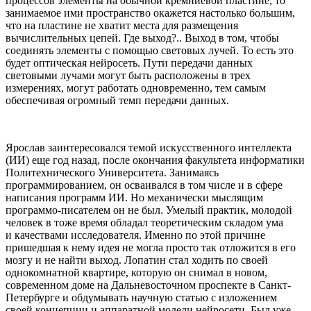
процессов элементы на обычной кремниевой пластине, то
занимаемое ими пространство окажется настолько большим,
что на пластине не хватит места для размещения
вычислительных цепей. Где выход?.. Выход в том, чтобы
соединять элементы с помощью световых лучей. То есть это
будет оптическая нейросеть. Пути передачи данных
световыми лучами могут быть расположены в трех
измерениях, могут работать одновременно, тем самым
обеспечивая огромный темп передачи данных.
Ярослав заинтересовался темой искусственного интеллекта
(ИИ) еще год назад, после окончания факультета информатики
Политехнического Университета. Занимаясь
программированием, он осваивался в том числе и в сфере
написания программ ИИ. Но механически мыслящим
программо-писателем он не был. Умелый практик, молодой
человек в тоже время обладал теоретическим складом ума
и качествами исследователя. Именно по этой причине
пришедшая к нему идея не могла просто так отложится в его
мозгу и не найти выход. Лопатин стал ходить по своей
однокомнатной квартире, которую он снимал в новом,
современном доме на Дальневосточном проспекте в Санкт-
Петербурге и обдумывать научную статью с изложением
своей концепции и аппаратной модели нейросети. Был уже