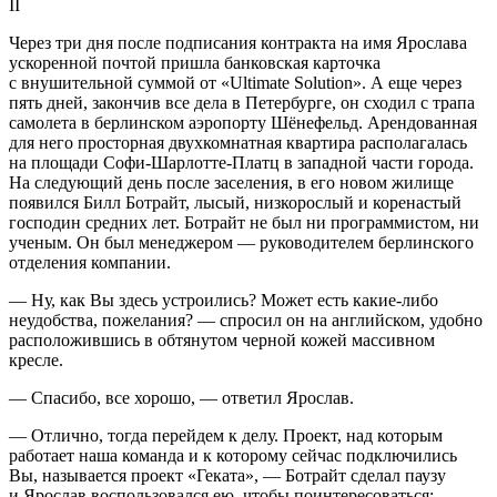
II
Через три дня после подписания контракта на имя Ярослава
ускоренной почтой пришла банковская карточка
с внушительной суммой от «Ultimate Solution». А еще через
пять дней, закончив все дела в Петербурге, он сходил с трапа
самолета в берлинском аэропорту Шёнефельд. Арендованная
для него просторная двухкомнатная квартира располагалась
на площади Софи-Шарлотте-Платц в западной части города.
На следующий день после заселения, в его новом жилище
появился Билл Ботрайт, лысый, низкорослый и коренастый
господин средних лет. Ботрайт не был ни программистом, ни
ученым. Он был менеджером — руководителем берлинского
отделения компании.
— Ну, как Вы здесь устроились? Может есть какие-либо
неудобства, пожелания? — спросил он на английском, удобно
расположившись в обтянутом черной кожей массивном
кресле.
— Спасибо, все хорошо, — ответил Ярослав.
— Отлично, тогда перейдем к делу. Проект, над которым
работает наша команда и к которому сейчас подключились
Вы, называется проект «Геката», — Ботрайт сделал паузу
и Ярослав воспользовался ею, чтобы поинтересоваться: