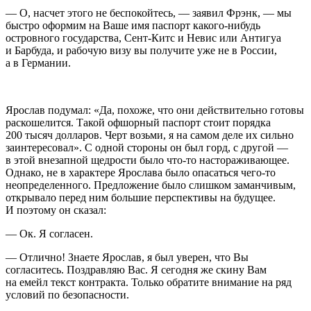
— О, насчет этого не беспокойтесь, — заявил Фрэнк, — мы
быстро оформим на Ваше имя паспорт какого-нибудь
островного государства, Сент-Китс и Невис или Антигуа
и Барбуда, и рабочую визу вы получите уже не в
Росси
и,
а в Германии.
Ярослав подумал: «Да, похоже, что они действительно готовы
раскошелится. Такой офшорный паспорт стоит порядка
200 тысяч долларов. Черт возьми, я на самом деле их сильно
заинтересовал». С одной стороны он был горд, с другой —
в этой внезапной щедрости было что-то настораживающее.
Однако, не в характере Ярослава было опасаться чего-то
неопределенного. Предложение было слишком заманчивым,
открывало перед ним большие перспективы на будущее.
И поэтому он сказал:
— Ок. Я согласен.
— Отлично! Знаете Ярослав, я был уверен, что Вы
согласитесь. Поздравляю Вас. Я сегодня же скину Вам
на емейл текст контракта. Только обратите внимание на ряд
условий по безопасности.