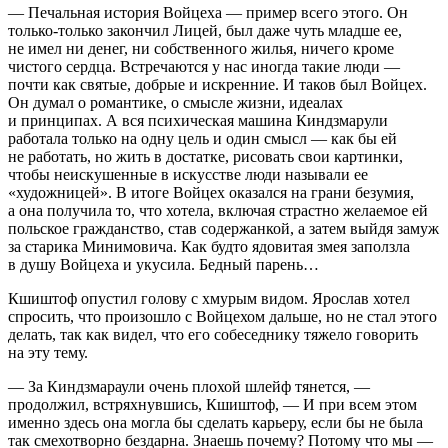
— Печальная история Войцеха — пример всего этого. Он
только-только закончил Лицей, был даже чуть младше ее,
не имел ни денег, ни собственного жилья, ничего кроме
чистого сердца. Встречаются у нас иногда такие люди —
почти как святые, добрые и искренние. И таков был Войцех.
Он думал о романтике, о смысле жизни, идеалах
и принципах. А вся психическая машина Киндзмарули
работала только на одну цель и один смысл — как бы ей
не работать, но жить в достатке, рисовать свои картинки,
чтобы неискушенные в искусстве люди называли ее
«художницей». В итоге Войцех оказался на грани безумия,
а она получила то, что хотела, включая страстно желаемое ей
польское гражданство, став содержанкой, а затем выйдя замуж
за старика Минимовича. Как будто ядовитая змея заползла
в душу Войцеха и укусила. Бедный парень…
Кшиштоф опустил голову с хмурым видом. Ярослав хотел
спросить, что произошло с Войцехом дальше, но не стал этого
делать, так как видел, что его собеседнику тяжело говорить
на эту тему.
— За Киндзмараули очень плохой шлейф тянется, —
продолжил, встряхнувшись, Кшиштоф, — И при всем этом
именно здесь она могла бы сделать карьеру, если бы не была
так смехотворно бездарна. Знаешь почему? Потому что мы —