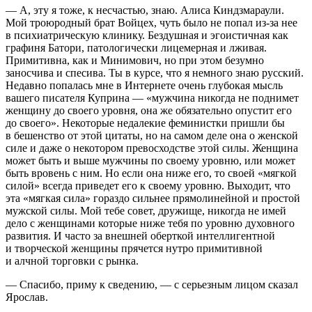
— А, эту я тоже, к несчастью, знаю. Алиса Киндзмараули.
Мой троюродный брат Войцех, чуть было не попал из-за нее
в психиатрическую клинику. Бездушная и эгоистичная как
графиня Батори, патологически лицемерная и лживая.
Примитивна, как и Минимович, но при этом безумно
заносчива и спесива. Ты в курсе, что я немного знаю русский.
Недавно попалась мне в Интернете очень глубокая мысль
вашего писателя Куприна — «мужчина никогда не поднимет
женщину до своего уровня, она же обязательно опустит его
до своего». Некоторые недалекие феминистки пришли бы
в бешенство от этой цитаты, но на самом деле она о женской
силе и даже о некотором превосходстве этой силы. Женщина
может быть и выше мужчины по своему уровню, или может
быть вровень с ним. Но если она ниже его, то своей «мягкой
силой» всегда приведет его к своему уровню. Выходит, что
эта «мягкая сила» гораздо сильнее прямолинейной и простой
мужской силы. Мой тебе совет, дружище, никогда не имей
дело с женщинами которые ниже тебя по уровню духовного
развития. И часто за внешней оберткой интеллигентной
и творческой женщины прячется нутро примитивной
и алчной торговки с рынка.
— Спасибо, приму к сведению, — с серьезным лицом сказал
Ярослав.