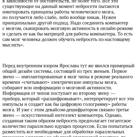
в зависимости от обстоятельств, не более того. Все эти
существующие на данный момент нейросети пытаются
имитировать принципы работы человеческого мозга,
но получается либо слабо, либо вообще никак. Нужен
принципиально другой подход. Надо соединить компьютер
с мозгом, сканировать мозговую активность в онлайн-режиме
и сделать ее как бы матрицей для работы компьютера. То есть
сам мозг человека должен обучить нейросеть по-настоящему
мыслить».
Перед внутренним взором Ярослава тут же явился примерный
общий дизайн системы, состоящей из трех звеньев. Первое
звено — имплантированные в мозг чипы в режиме реального
времени «считывают» электрические импульсы мозга,
собирают всю информацию о мозговой активности.
Информация от чипов поступает ко второму звену —
прибору, который «расшифровывает», интерпретирует все эти
импульсы и создает как бы цифровую голограмму» работы
мозга. И уже с этим девайсом-дешифратором связано третье
звено — искусственный интеллект компьютера. Однако,
созданная таким образом нейросеть предполагает гигантское
количество параллельно идущих процессов. Если попытаться
разместить все необходимые для обработки параллельных