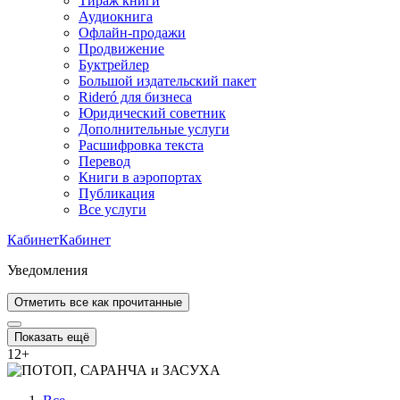
Тираж книги
Аудиокнига
Офлайн-продажи
Продвижение
Буктрейлер
Большой издательский пакет
Rideró для бизнеса
Юридический советник
Дополнительные услуги
Расшифровка текста
Перевод
Книги в аэропортах
Публикация
Все услуги
Кабинет
Кабинет
Уведомления
Отметить все как прочитанные
Показать ещё
12
+