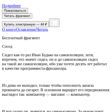
Подробнее
Пожаловаться
Читать фрагмент
Купить
электронную — 44 ₽
О книге
Оглавление
Читать
Бесплатный фрагмент
Сосед
Сидел как-то раз Иван Будько на самоизоляции, хотя,
впрочем, что значит сидел, он и до самоизоляции сидел
на такой же самоизоляции, ибо уже почти десять лет работал
в качестве программиста-фрилансера.
Из дома он выходил, только чтобы пополнить запасы
провианта да
сигар
ет. В основном маршрут его передвижения
выглядел так: компьютер — магазин — компьютер.
И вот сидит он, значится, на самоизоляции. За окном поют