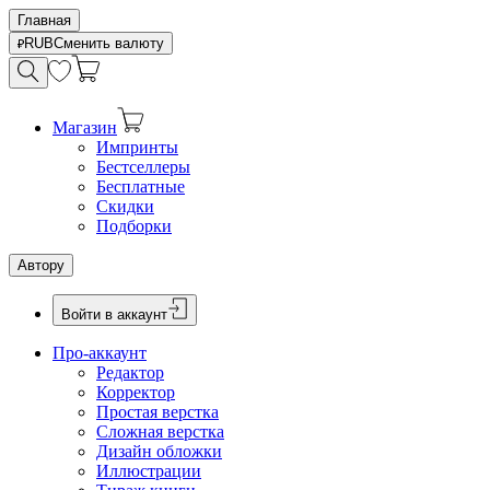
Главная
RUB
Сменить валюту
Магазин
Импринты
Бестселлеры
Бесплатные
Скидки
Подборки
Автору
Войти в аккаунт
Про-аккаунт
Редактор
Корректор
Простая верстка
Сложная верстка
Дизайн обложки
Иллюстрации