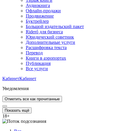
Тираж книги
Аудиокнига
Офлайн-продажи
Продвижение
Буктрейлер
Большой издательский пакет
Rideró для бизнеса
Юридический советник
Дополнительные услуги
Расшифровка текста
Перевод
Книги в аэропортах
Публикация
Все услуги
Кабинет
Кабинет
Уведомления
Отметить все как прочитанные
Показать ещё
18
+