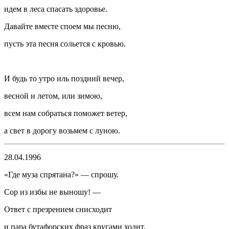
идем в леса спасать здоровье.
Давайте вместе споем мы песню,
пусть эта песня сольется с кровью.
И будь то утро иль поздний вечер,
весной и летом, или зимою,
всем нам собраться поможет ветер,
а свет в дорогу возьмем с луною.
28.04.1996
«Где муза спрятана?» — спрошу.
Сор из избы не выношу! —
Ответ с презрением снисходит
и пара бутафорских фраз кругами ходит.