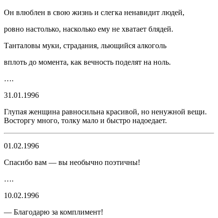
Он влюблен в свою жизнь и слегка ненавидит людей,
ровно настолько, насколько ему не хватает
бляд
ей.
Танталовы муки, страдания, льющийся
алкогол
ь
в
плоть
до момента, как вечность поделят на ноль.
….
31.01.1996
Глупая женщина равносильна красивой, но ненужной вещи.
Восторгу много, толку мало и быстро надоедает.
01.02.1996
Спасибо вам — вы необычно поэтичны!
….
10.02.1996
— Благодарю за комплимент!