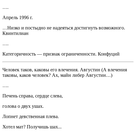
….
Апрель 1996 г.
…Низко и постыдно не надеяться достигнуть возможного.
Квинтилиан
….
Категоричность — признак ограниченности. Конфуций
Человек таков, каковы его влечения. Августин
(А влечения
таковы, каков человек? Ах, майн либер Августин…)
….
Печень справа, сердце слева,
голова о двух ушах.
Лопнет
девств
енная плева.
Хотел мат? Получишь шах...