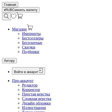
Главная
RUB
Сменить валюту
Магазин
Импринты
Бестселлеры
Бесплатные
Скидки
Подборки
Автору
Войти в аккаунт
Про-аккаунт
Редактор
Корректор
Простая верстка
Сложная верстка
Дизайн обложки
Иллюстрации