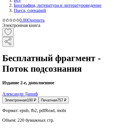
Все
Биография, литература и литературоведение
Пьеса, сценарий
0.0
0
Оценить
Электронная книга
Бесплатный фрагмент -
Поток подсознания
Издание 2-е, дополненное
Александр Даниф
Электронная
100
₽
Печатная
757
₽
Формат:
epub, fb2, pdfRead, mobi
Объем:
220
бумажных стр.