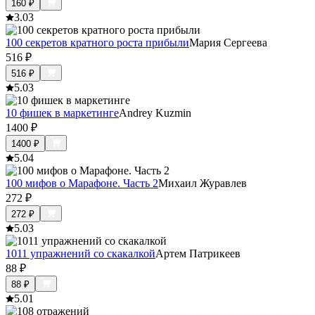
160
₽
3.0
3
100 секретов кратного роста прибыли
Мария Сергеева
516
₽
516
₽
5.0
3
10 фишек в маркетинге
Andrey Kuzmin
1400
₽
1400
₽
5.0
4
100 мифов о Марафоне. Часть 2
Михаил Журавлев
272
₽
272
₽
5.0
3
1011 упражнений со скакалкой
Артем Патрикеев
88
₽
88
₽
5.0
1