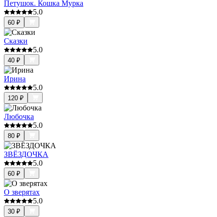
Петушок. Кошка Мурка
5.0
60
₽
Сказки
5.0
40
₽
Ирина
5.0
120
₽
Любочка
5.0
80
₽
ЗВЁЗДОЧКА
5.0
60
₽
О зверятах
5.0
30
₽