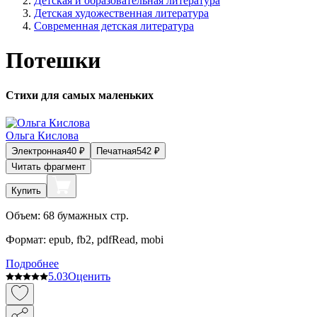
Детская и образовательная литература
Детская художественная литература
Современная детская литература
Потешки
Стихи для самых маленьких
Ольга Кислова
Электронная
40
₽
Печатная
542
₽
Читать фрагмент
Купить
Объем:
68
бумажных стр.
Формат:
epub, fb2, pdfRead, mobi
Подробнее
5.0
3
Оценить