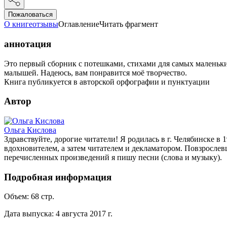
Пожаловаться
О книге
отзывы
Оглавление
Читать фрагмент
аннотация
Это первый сборник с потешками, стихами для самых маленьких
малышей. Надеюсь, вам понравится моё творчество.
Книга публикуется в авторской орфографии и пунктуации
Автор
Ольга Кислова
Здравствуйте, дорогие читатели! Я родилась в г. Челябин­ске в
вдохновителем, а затем читателем и декламатором. Повзрослев
перечисленных произведений я пишу песни (слова и музыку).
Подробная информация
Объем:
68
стр.
Дата выпуска:
4 августа 2017 г.