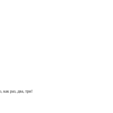
 как раз, два, три!