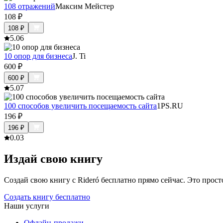
108 отражений
Максим Мейстер
108
₽
108
₽
5.0
6
10 опор для бизнеса
J. Ti
600
₽
600
₽
5.0
7
100 способов увеличить посещаемость сайта
1PS.RU
196
₽
196
₽
0.0
3
Издай свою книгу
Создай свою книгу с Rideró бесплатно прямо сейчас. Это просто,
Создать книгу бесплатно
Наши услуги
Офлайн-продажи