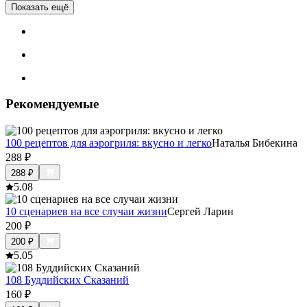
Показать ещё
Рекомендуемые
100 рецептов для аэрогриля: вкусно и легко
Наталья Бибекина
288
₽
288
₽
5.0
8
10 сценариев на все случаи жизни
Сергей Ларин
200
₽
200
₽
5.0
5
108 Буддийских Сказаний
160
₽