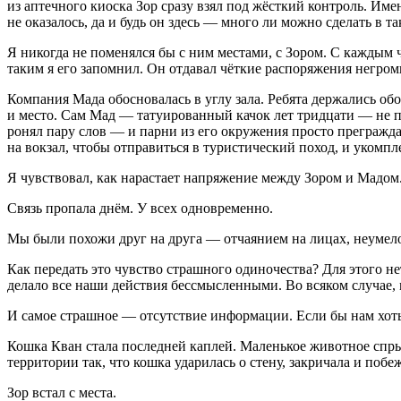
из аптечного киоска Зор сразу взял под жёсткий контроль. Име
не оказалось, да и будь он здесь — много ли можно сделать в т
Я никогда не поменялся бы с ним местами, с Зором. С каждым
таким я его запомнил. Он отдавал чёткие распоряжения негром
Компания Мада обосновалась в углу зала. Ребята держались об
и место. Сам Мад — татуированный качок лет тридцати — не пр
ронял пару слов — и парни из его окружения просто прегражда
на вокзал, чтобы отправиться в туристический поход, и укомп
Я чувствовал, как нарастает напряжение между Зором и Мадом
Связь пропала днём. У всех одновременно.
Мы были похожи друг на друга — отчаянием на лицах, неумело
Как передать это чувство страшного одиночества? Для этого н
делало все наши действия бессмысленными. Во всяком случае,
И самое страшное — отсутствие информации. Если бы нам хоть
Кошка Кван стала последней каплей. Маленькое животное спры
территории так, что кошка ударилась о стену, закричала и побе
Зор встал с места.