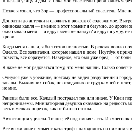
Я назвал улицу и дом. И пока мои спасатели пробирались чер
Позже я узнал, что Зор — профессиональный спасатель. Мне пов
Доползти до аптечки и сложить в рюкзак её содержимое. Выгре
одинокая капля — именно в этот момент я безумно, до дрожи за
охватывало меня — а вдруг меня не найдут? а вдруг я умру, н
крови.
Когда меня нашли, я был готов полностью. В рюкзак вошло поч
Одеяло. Все зажигалки, которые нашёл в доме. Ноутбук я прижи
повесть, всё образуется. Наверное, это был уже бред — от бол
Я даже не мог радоваться тому, что меня нашли. Только облегч
Очнулся уже в убежище, поэтому не видел разрушенный город,
завалы. Выживших собак, не отходящих от груд камней и плит
не мне.
Ранены были все. Каждый пострадал так или иначе. У Кван пер
непроницаемы. Миниатюрная девушка оказалась на редкость 
весь в мелких порезах, как от битого стекла.
Автостанция уцелела. Точнее, её подземная часть. Из моего о
Все выжившие в момент катастрофы находились на нижнем ярус