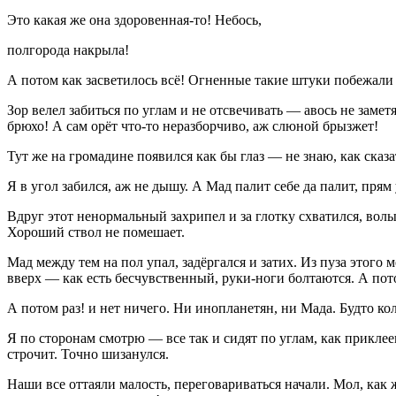
Это какая же она здоровенная-то! Небось,
полгорода накрыла!
А потом как засветилось всё! Огненные такие штуки побежали
Зор велел забиться по углам и не отсвечивать — авось не замет
брюхо! А сам орёт что-то неразборчиво, аж слюной брызжет!
Тут же на громадине появился как бы глаз — не знаю, как сказа
Я в угол забился, аж не дышу. А Мад палит себе да палит, прям
Вдруг этот ненормальный захрипел и за глотку схватился, волы
Хороший ствол не помешает.
Мад между тем на пол упал, задёргался и затих. Из пуза этого
вверх — как есть бесчувственный, руки-ноги болтаются. А пото
А потом раз! и нет ничего. Ни инопланетян, ни Мада. Будто к
Я по сторонам смотрю — все так и сидят по углам, как приклее
строчит. Точно шизанулся.
Наши все оттаяли малость, переговариваться начали. Мол, как 