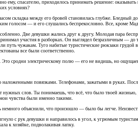
нно ему, спасателю, приходилось принимать решение: оказывать 
аких условиях?
 часом складка между его бровей становилась глубже. Бледный 
ким голосом — и его слушались беспрекословно. Все, кроме Мад
особленно. Две девушки жались друг к другу. Молодая пара бес
инимал участия в разборках. Он выглядел безразличным — до те
ли путь чужакам. Туго набитые туристические рюкзаки грудой ва
лектованы все были соответственно.
. Это сродни электрическому полю — его не видишь, но ощущае
 наложенными повязками. Телефонами, зажатыми в руках. После
ет нужных слов. Ты понимаешь, что всё, что было твоей жизнью,
 мои чувства были именно такими.
 немного объяснили, что произошло — было бы легче. Неизвест
гнуло с рук девушки и направилось в угол, к угрюмым туристам
жала к хозяйке, подволакивая лапку.