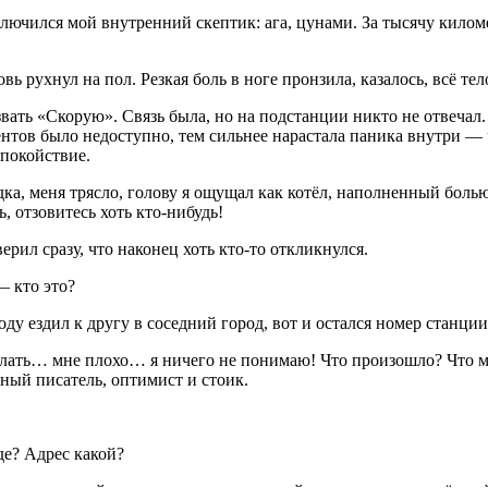
ючился мой внутренний скептик: ага, цунами. За тысячу киломе
ь рухнул на пол. Резкая боль в ноге пронзила, казалось, всё те
вать «Скорую». Связь была, но на подстанции никто не отвечал.
нтов было недоступно, тем сильнее нарастала паника внутри — чё
спокойствие.
а, меня трясло, голову я ощущал как котёл, наполненный болью.
, отзовитесь хоть кто-нибудь!
рил сразу, что наконец хоть кто-то откликнулся.
— кто это?
ду ездил к другу в соседний город, вот и остался номер станц
делать… мне плохо… я ничего не понимаю! Что произошло? Что 
ный писатель, оптимист и стоик.
де? Адрес какой?