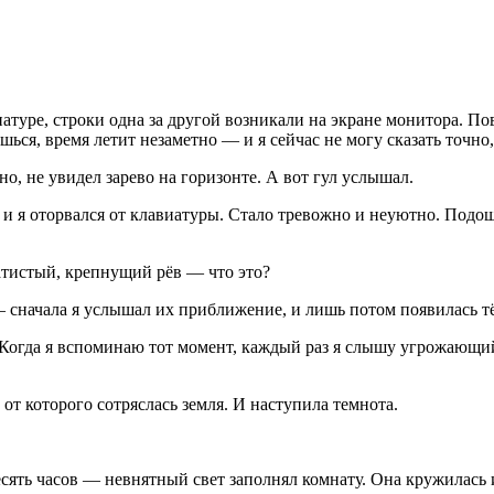
атуре, строки одна за другой возникали на экране монитора. Пов
ся, время летит незаметно — и я сейчас не могу сказать точно, 
о, не увидел зарево на горизонте. А вот гул услышал.
 и я оторвался от клавиатуры. Стало тревожно и неуютно. Подош
атистый, крепнущий рёв — что это?
сначала я услышал их приближение, и лишь потом появилась тё
а. Когда я вспоминаю тот момент, каждый раз я слышу угрожаю
от которого сотряслась земля. И наступила темнота.
десять часов — невнятный свет заполнял комнату. Она кружилась 