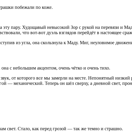
мурашки побежали по коже.
а эту пару. Худощавый невысокий Зор с рукой на перевязи и М
вствовали, что вот-вот дуэль взглядов перейдёт в настоящее сра
тупив из угла, она скользнула к Маду. Миг, неуловимое движени
она с небольшим акцентом, очень чётко и очень тихо.
звук, от которого все мы замерли на месте. Непонятный низкий рё
угой — механический. Теперь он шёл сверху, а дневной свет, пр
ам свет. Стало, как перед грозой — так же темно и страшно.