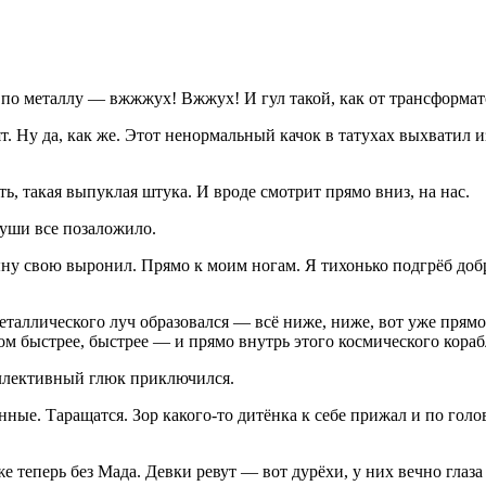
 по металлу — вжжжух! Вжжух! И гул такой, как от трансформа
ят. Ну да, как же. Этот ненормальный качок в татухах выхватил и
ть, такая выпуклая штука. И вроде смотрит прямо вниз, на нас.
 уши все позаложило.
ну свою выронил. Прямо к моим ногам. Я тихонько подгрёб добро
 металлического луч образовался — всё ниже, ниже, вот уже прямо
м быстрее, быстрее — и прямо внутрь этого космического корабл
оллективный глюк приключился.
нные. Таращатся. Зор какого-то дитёнка к себе прижал и по голо
же теперь без Мада. Девки ревут — вот дурёхи, у них вечно глаз