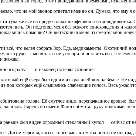
ез разрушенный город, этот пропадающий временами, искажённый
езло, что на мой звонок ответил именно он. Думаю, что ему я о
сти туда же всё из продуктовых шкафчиков и из холодильника. О
хотел пить. Он подгонял меня без всякого снисхождения и жалос
е дождавшись помощи? Он вытаскивал меня из смертельной ловуш
ти всё, что велел собрать Зор. Еда, медикаменты. Охотничий но
мал к груди — меня так и не уговорили оставить его. Почему-то
и и жажды.
ённо вздохнул — и наконец потерял сознание.
 который ещё вчера был одним из красивейших на Земле. Не ви
, из-под которых ещё слышались слабеющие голоса. Весь ужас 
ебинтована голова. Её смуглое лицо, перепачканное кровью, был
молчаливой. Парень по имени Флинт обмотал руку полосами тк
кна раньше был виден огромный стеклянный купол — сейчас от не
е. Диспетчерская, кассы, торговые автоматы почти не пострада