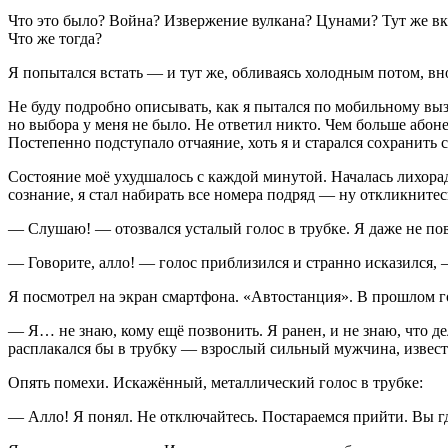
Что это было? Война? Извержение вулкана? Цунами? Тут же вкл
Что же тогда?
Я попытался встать — и тут же, обливаясь холодным потом, внов
Не буду подробно описывать, как я пытался по мобильному выз
но выбора у меня не было. Не ответил никто. Чем больше абоне
Постепенно подступало отчаяние, хоть я и старался сохранить 
Состояние моё ухудшалось с каждой минутой. Началась лихорадк
сознание, я стал набирать все номера подряд — ну откликнитесь
— Слушаю! — отозвался усталый голос в трубке. Я даже не пове
— Говорите, алло! — голос приблизился и странно исказился, 
Я посмотрел на экран смартфона. «Автостанция». В прошлом го
— Я… не знаю, кому ещё позвонить. Я ранен, и не знаю, что 
расплакался бы в трубку — взрослый сильный мужчина, извест
Опять помехи. Искажённый, металлический голос в трубке:
— Алло! Я понял. Не отключайтесь. Постараемся прийти. Вы г