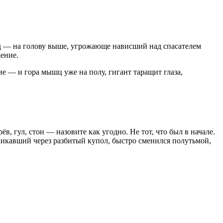
ад — на голову выше, угрожающе нависший над спасателем
жение.
е — и гора мышц уже на полу, гигант таращит глаза,
в, гул, стон — назовите как угодно. Не тот, что был в начале.
оникавший через разбитый купол, быстро сменился полутьмой,