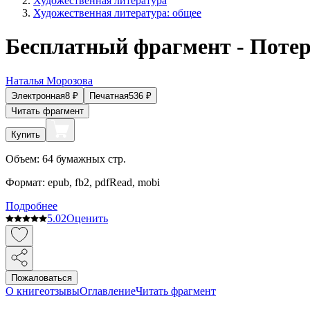
Художественная литература
Художественная литература: общее
Бесплатный фрагмент - Потер
Наталья Морозова
Электронная
8
₽
Печатная
536
₽
Читать фрагмент
Купить
Объем:
64
бумажных стр.
Формат:
epub, fb2, pdfRead, mobi
Подробнее
5.0
2
Оценить
Пожаловаться
О книге
отзывы
Оглавление
Читать фрагмент