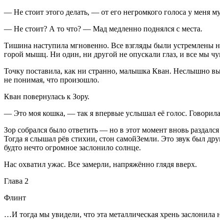
— Не стоит этого делать, — от его негромкого голоса у меня 
— Не стоит? А то что? — Мад медленно поднялся с места.
Тишина наступила мгновенно. Все взгляды были устремлены н
горой мышц. Ни один, ни другой не опускали глаз, и все мы чу
Точку поставила, как ни странно, малышка Кван. Неслышно выс
не понимая, что произошло.
Кван повернулась к Зору.
— Это моя кошка, — так я впервые услышал её голос. Говорила 
Зор собрался было ответить — но в этот момент вновь раздался 
Тогда я слышал рёв стихии, стон самойЗемли. Это звук был др
будто нечто огромное заслонило солнце.
Нас охватил ужас. Все замерли, напряжённо глядя вверх.
Глава 2
Флинт
…И тогда мы увидели, что эта металлическая хрень заслонила н