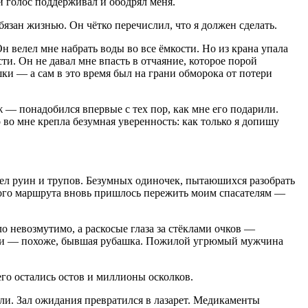
 голос поддерживал и ободрял меня.
бязан жизнью. Он чётко перечислил, что я должен сделать.
н велел мне набрать воды во все ёмкости. Но из крана упала
ти. Он не давал мне впасть в отчаяние, которое порой
ки — а сам в это время был на грани обморока от потери
ж — понадобился впервые с тех пор, как мне его подарили.
 во мне крепла безумная уверенность: как только я допишу
дел руин и трупов. Безумных одиночек, пытаюшихся разобрать
этого маршрута вновь пришлось пережить моим спасателям —
о невозмутимо, а раскосые глаза за стёклами очков —
ани — похоже, бывшая рубашка. Пожилой угрюмый мужчина
го остались остов и миллионы осколков.
ли. Зал ожидания превратился в лазарет. Медикаменты