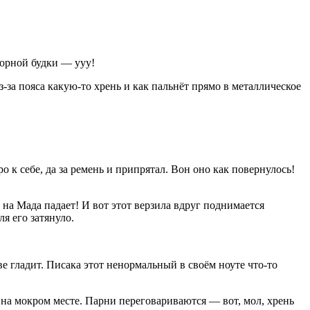
торной будки — ууу!
з-за пояса какую-то хрень и как пальнёт прямо в металлическое
 к себе, да за ремень и припрятал. Вон оно как повернулось!
 на Мада падает! И вот этот верзила вдруг поднимается
я его затянуло.
ве гладит. Писака этот ненормальный в своём ноуте что-то
а на мокром месте. Парни переговариваются — вот, мол, хрень