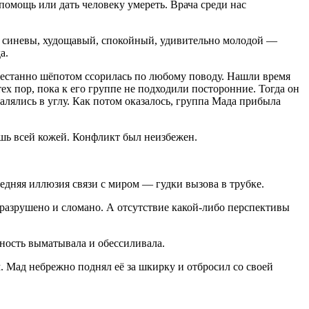
помощь или дать человеку умереть. Врача среди нас
до синевы, худощавый, спокойный, удивительно молодой —
а.
престанно шёпотом ссорилась по любому поводу. Нашли время
х пор, пока к его группе не подходили посторонние. Тогда он
лялись в углу. Как потом оказалось, группа Мада прибыла
шь всей кожей. Конфликт был неизбежен.
дняя иллюзия связи с миром — гудки вызова в трубке.
 разрушено и сломано. А отсутствие какой-либо перспективы
ность выматывала и обессиливала.
. Мад небрежно поднял её за шкирку и отбросил со своей