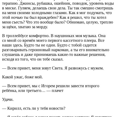
терапию. Джинсы, рубашка, ошейник, поводок, уровень воды
в миске. Гуляем, делаешь свои дела. Ты так смешно смотришь
на меня своими холодными глазами. Как я мог подумать, что
этой ночью ты был враждебен? Как я решил, что ты хотел
меня съесть? Что это вообще было? Обнимаю, целую, треплю
за щёки, хватаю за морду.
В троллейбусе комфортно. В наушниках моя музыка. Она
со мной со времён моего первого кассетного плеера. Все
наши здесь. Будто ты не один. Будто с тобой садится
разговаривать
героин
овый
наркоман
, а ты его внимательно
слушаешь и даже принимаешь какие-то важные решения,
исходя из того, что он тебе сказал.
— Всем привет, меня зовут Света. Я развожусь с мужем.
Какой ужас, боже мой.
— Всем привет, мы с Игорем решили завести второго
ребёнка, или третьего… — плачет
Удачи.
— Кирилл, есть ли у тебя новости?