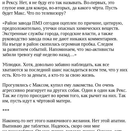
и Рексу. Нет, я не буду его так называть. Во-первых, это
глупое имя для кокера, во-вторых, да какого чёрта. Пусть
будет Макс. Что по телевизору?
«Район завода ПМЗ сегодня оцеплен по причине, цитирую,
предположительно, утечки опасных химических веществ.
Экстренные службы города, городские власти, а также
руководство завода пока не дают никаких комментариев.
На въезде в район скопилась огромная пробка. Следим
за развитием событий. Напоминаем, что эко-активисты
забили тревогу ещё неделю назад…»
Ублюдки. Хотя, довольно забавно наблюдать, как все
хватаются за последний шанс насладиться всем тем, что у них
есть. Кто-то за деньги, а кто-то за свою жизнь.
Прогулялись с Максом, купил ему лакомства. Он очень
агрессивно реагирует на других собак. Один в один как Рекс.
Так же глупо приседает во время того, как рычит на них. Так
им, пусть идут к чёртовой матери.
***
Наконец-то нет этого навязчивого желания. Нет этой апатии.
Выпиваю две
таблет
ки. Надеюсь, скоро они мне