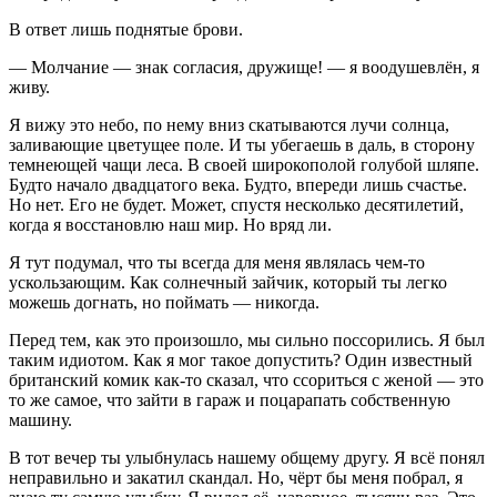
В ответ лишь поднятые брови.
— Молчание — знак согласия, дружище! — я воодушевлён, я
живу.
Я вижу это небо, по нему вниз скатываются лучи солнца,
заливающие цветущее поле. И ты убегаешь в даль, в сторону
темнеющей чащи леса. В своей широкополой голубой шляпе.
Будто начало двадцатого века. Будто, впереди лишь счастье.
Но нет. Его не будет. Может, спустя несколько десятилетий,
когда я восстановлю наш мир. Но вряд ли.
Я тут подумал, что ты всегда для меня являлась чем-то
ускользающим. Как солнечный зайчик, который ты легко
можешь догнать, но поймать — никогда.
Перед тем, как это произошло, мы сильно поссорились. Я был
таким идиотом. Как я мог такое допустить? Один известный
британский комик как-то сказал, что ссориться с женой — это
то же самое, что зайти в гараж и поцарапать собственную
машину.
В тот вечер ты улыбнулась нашему общему другу. Я всё понял
неправильно и закатил скандал. Но, чёрт бы меня побрал, я