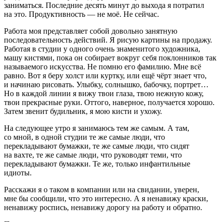
заниматься. Последние десять минут до выхода я потратил
на это. Продуктивность — не моё. Не сейчас.
Работа моя представляет собой довольно занятную
последовательность действий. Я рисую картины на продажу.
Работая в студии у одного очень знаменитого художника,
машу кистями, пока он собирает вокруг себя поклонников так
называемого искусства. Не помню его фамилию. Мне всё
равно. Вот я беру холст или куртку, или ещё чёрт знает что,
и начинаю рисовать. Улыбку, солнышко, бабочку, портрет…
Но в каждой линии я вижу твои глаза, твою нежную кожу,
твои прекрасные руки. Оттого, наверное, получается хорошо.
Затем звенит будильник, я мою кисти и ухожу.
На следующее утро я занимаюсь тем же самым. А там,
со мной, в одной студии те же самые люди, что
перекладывают бумажки, те же самые люди, что сидят
на вахте, те же самые люди, что руководят теми, что
перекладывают бумажки. Те же, только инфантильные
идиоты.
Расскажи я о таком в компании или на свидании, уверен,
мне бы сообщили, что это интересно. А я ненавижу краски,
ненавижу роспись, ненавижу дорогу на работу и обратно.