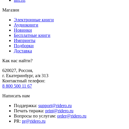
llm.txt
Магазин
Электронные книги
Аудиокниги
Новинки
Бесплатные книги
Импринты
Подборки
Доставка
Как нас найти?
620027
,
Россия
,
г. Екатеринбург, а/я 313
Контактный телефон
:
8 800 500 11 67
Написать нам
Поддержка
:
support@ridero.ru
Печать тиража
:
print@ridero.ru
Вопросы по услугам
:
order@ridero.ru
PR
:
pr@ridero.ru