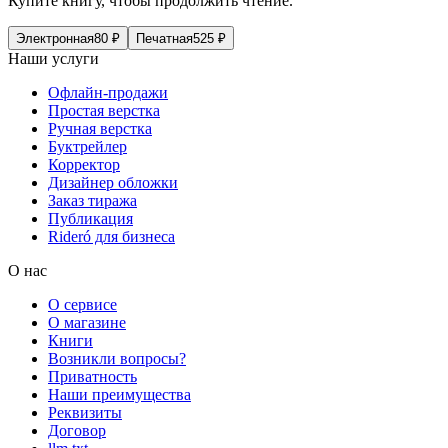
Купите книгу, чтобы продолжить чтение.
Электронная
80
₽
Печатная
525
₽
Наши услуги
Офлайн-продажи
Простая верстка
Ручная верстка
Буктрейлер
Корректор
Дизайнер обложки
Заказ тиража
Публикация
Rideró для бизнеса
О нас
О сервисе
О магазине
Книги
Возникли вопросы?
Приватность
Наши преимущества
Реквизиты
Договор