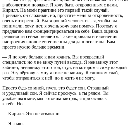
в абсолютном порядке. Я хочу быть откровенным с вами,
Кирилл. На моей практике это первый такой случай.
Признаю, он сложный, но, простите меня за откровенность,
очень интересный. Вы хороший человек и… я, чтобы вы
понимали, хочу, нет, я очень хочу вам помочь. Поэтому я
предлагаю вам сконцентрироваться на себе. Ваша оценка
реальности сейчас меняется. Такие провалы и изменения
настроения вполне естественны для данного этапа. Вам
просто нужно больше времени.
— Я не хочу больше к вам ходить. Вы прекрасный
специалист, но я не вижу путей выхода. Я ненавижу этот
кабинет, ненавижу этот стол, стул, на котором я сижу каждый
раз. Эту чёртову лампу я тоже ненавижу. Я слишком слаб,
чтобы отправиться к ней, но и жить я не могу.
Просто будь со мной, пусть это будет сон. Страшный
и уродливый сон. Я сейчас проснусь, а ты рядом. Ты
улыбаешься мне, мы готовим завтрак, я прикасаюсь
к тебе. Но…
— Кирилл. Это невозможно.
— Я знаю.