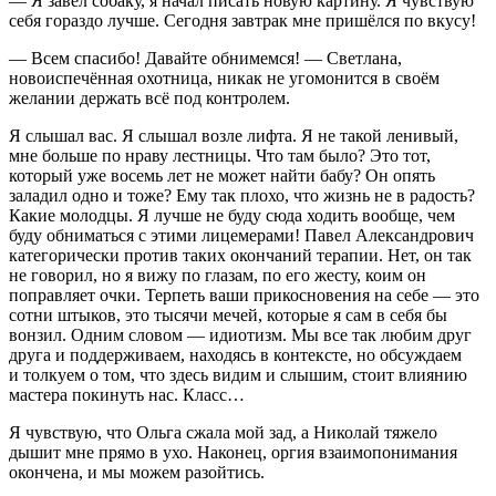
— Я завёл собаку, я начал писать новую картину. Я чувствую
себя гораздо лучше. Сегодня завтрак мне пришёлся по вкусу!
— Всем спасибо! Давайте обнимемся! — Светлана,
новоиспечённая охотница, никак не угомонится в своём
желании держать всё под контролем.
Я слышал вас. Я слышал возле лифта. Я не такой ленивый,
мне больше по нраву лестницы. Что там было? Это тот,
который уже восемь лет не может найти бабу? Он опять
заладил одно и тоже? Ему так плохо, что жизнь не в радость?
Какие молодцы. Я лучше не буду сюда ходить вообще, чем
буду обниматься с этими лицемерами! Павел Александрович
категорически против таких окончаний терапии. Нет, он так
не говорил, но я вижу по глазам, по его жесту, коим он
поправляет очки. Терпеть ваши прикосновения на себе — это
сотни штыков, это тысячи мечей, которые я сам в себя бы
вонзил. Одним словом — идиотизм. Мы все так любим друг
друга и поддерживаем, находясь в контексте, но обсуждаем
и толкуем о том, что здесь видим и слышим, стоит влиянию
мастера покинуть нас. Класс…
Я чувствую, что Ольга сжала мой зад, а Николай тяжело
дышит мне прямо в ухо. Наконец, оргия взаимопонимания
окончена, и мы можем разойтись.