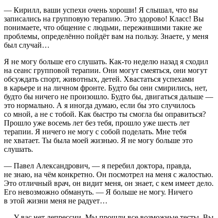
— Кирилл, ваши успехи очень хороши! Я слышал, что вы
записались на групповую терапию. Это здорово! Класс! Вы
понимаете, что общение с людьми, пережившими такие же
проблемы, определённо пойдёт вам на пользу. Знаете, у меня
был случай…
Я не могу больше его слушать. Как-то неделю назад я сходил
на сеанс групповой терапии. Они могут смеяться, они могут
обсуждать спорт, животных, детей. Хвастаться успехами
в карьере и на личном фронте. Будто бы они смирились, нет,
будто бы ничего не произошло. Будто бы, двигаться дальше —
это нормально. А я иногда думаю, если бы это случилось
со мной, а не с тобой. Как быстро ты смогла бы оправиться?
Прошло уже восемь лет без тебя, прошло уже шесть лет
терапии. Я ничего не могу с собой поделать. Мне тебя
не хватает. Ты была моей жизнью. Я не могу больше это
слушать.
— Павел Александрович, — я перебил доктора, правда,
не знаю, на чём конкретно. Он посмотрел на меня с жалостью.
Это отличный врач, он видит меня, он знает, с кем имеет дело.
Его невозможно обмануть. — Я больше не могу. Ничего
в этой жизни меня не радует…
— У вас нет депрессии. Мы прошли все возможные тесты. Вы