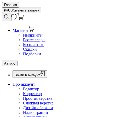
Главная
RUB
Сменить валюту
Магазин
Импринты
Бестселлеры
Бесплатные
Скидки
Подборки
Автору
Войти в аккаунт
Про-аккаунт
Редактор
Корректор
Простая верстка
Сложная верстка
Дизайн обложки
Иллюстрации