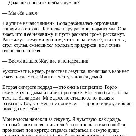
— Даже не спросите, о чём я думаю?
— Мы оба знаем.
На улице начался ливень. Вода разбивалась огромными
каплями о стекло. Лампочка пару раз мне подмигнула. Она
знает, что я её ненавижу, и пусть раскаты грома расскажут.
Расскажут всему миру о том, что я ненавижу её, эти стены,
стол, стулья, смеющихся молодых придурков, но я очень,
очень люблю тебя.
— Время вышло. Жду вас в понедельник.
Рукопожатие, кулер, радостная девушка, входящая в кабинет
сразу после меня. Идите к чёрту, я пошёл домой.
Вторая
сигар
ета подряд — это очень неприятно. Горло
сжимается от дыма и сипит при вдохе. Вот если бы ты была
там, ты была дома. Мне даже не стыдно за то, какая я
размазня. Тот, кто меня не понимает — просто идиот, либо он
никогда не любил.
Мои волосы намокли за секунду. Я чувствую, как дождь,
который вдохновлял писателей и поэтов на стихи о любви,
проникает под куртку, стараясь забраться в самую душу.
Темнеет. Я иду домой. Один. И пусть я потрачу на двадцать