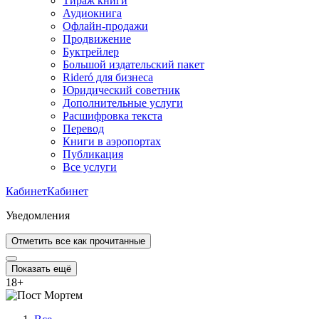
Тираж книги
Аудиокнига
Офлайн-продажи
Продвижение
Буктрейлер
Большой издательский пакет
Rideró для бизнеса
Юридический советник
Дополнительные услуги
Расшифровка текста
Перевод
Книги в аэропортах
Публикация
Все услуги
Кабинет
Кабинет
Уведомления
Отметить все как прочитанные
Показать ещё
18
+