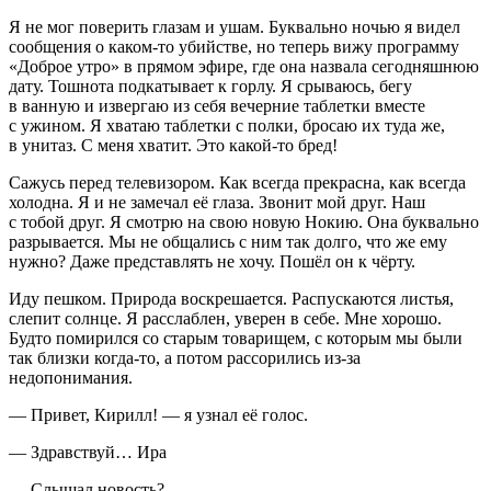
Я не мог поверить глазам и ушам. Буквально ночью я видел
сообщения о каком-то убийстве, но теперь вижу программу
«Доброе утро» в прямом эфире, где она назвала сегодняшнюю
дату. Тошнота подкатывает к горлу. Я срываюсь, бегу
в ванную и извергаю из себя вечерние
таблет
ки вместе
с ужином. Я хватаю
таблет
ки с полки, бросаю их туда же,
в унитаз. С меня хватит. Это какой-то бред!
Сажусь перед телевизором. Как всегда прекрасна, как всегда
холодна. Я и не замечал её глаза. Звонит мой друг. Наш
с тобой друг. Я смотрю на свою новую Нокию. Она буквально
разрывается. Мы не общались с ним так долго, что же ему
нужно? Даже представлять не хочу. Пошёл он к чёрту.
Иду пешком. Природа воскрешается. Распускаются листья,
слепит солнце. Я расслаблен, уверен в себе. Мне хорошо.
Будто помирился со старым товарищем, с которым мы были
так близки когда-то, а потом рассорились из-за
недопонимания.
— Привет, Кирилл! — я узнал её голос.
— Здравствуй… Ира
— Слышал новость?