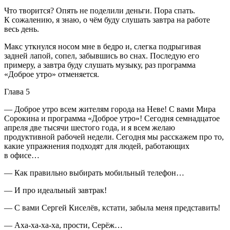
Что творится? Опять не поделили деньги. Пора спать.
К сожалению, я знаю, о чём буду слушать завтра на работе
весь день.
Макс уткнулся носом мне в бедро и, слегка подрыгивая
задней лапой, сопел, забывшись во снах. Последую его
примеру, а завтра буду слушать музыку, раз программа
«Доброе утро» отменяется.
Глава 5
— Доброе утро всем жителям города на Неве! С вами Мира
Сорокина и программа «Доброе утро»! Сегодня сем
надцат
ое
апреля две тысячи шестого года, и я всем желаю
продуктивной рабочей недели. Сегодня мы расскажем про то,
какие упражнения подходят для людей, работающих
в офисе…
— Как правильно выбирать мобильный телефон…
— И про идеальный завтрак!
— С вами Сергей Киселёв, кстати, забыла меня представить!
— Аха-ха-ха-ха, прости, Серёж…