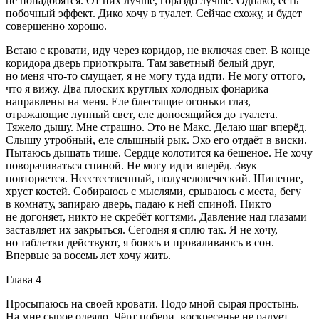
не понадобятся. От них лучше, гораздо лучше. Однако, есть
побочный эффект. Дико хочу в туалет. Сейчас схожу, и будет
совершенно хорошо.
Встаю с кровати, иду через коридор, не включая свет. В конце
коридора дверь приоткрыта. Там заветный белый друг,
но меня что-то смущает, я не могу туда идти. Не могу оттого,
что я вижу. Два плоских круглых холодных фонарика
направлены на меня. Еле блестящие огоньки глаз,
отражающие лунный свет, еле доносящийся до туалета.
Тяжело дышу. Мне страшно. Это не Макс. Делаю шаг вперёд.
Слышу утробный, еле слышный рык. Эхо его отдаёт в
виски
.
Пытаюсь дышать тише. Сердце колотится ка бешеное. Не хочу
поворачиваться спиной. Не могу идти вперёд. Звук
повторяется. Неестественный, получеловеческий. Шипение,
хруст костей. Собираюсь с мыслями, срываюсь с места, бегу
в комнату, запираю дверь, падаю к ней спиной. Никто
не догоняет, никто не скр
ебёт
когтями. Давление над глазами
заставляет их закрыться. Сегодня я сплю так. Я не хочу,
но
таблет
ки действуют, я боюсь и проваливаюсь в сон.
Впервые за восемь лет хочу жить.
Глава 4
Просыпаюсь на своей кровати. Подо мной сырая простынь.
На мне сырое одеяло. Чёрт побери, воскресенье не радует.