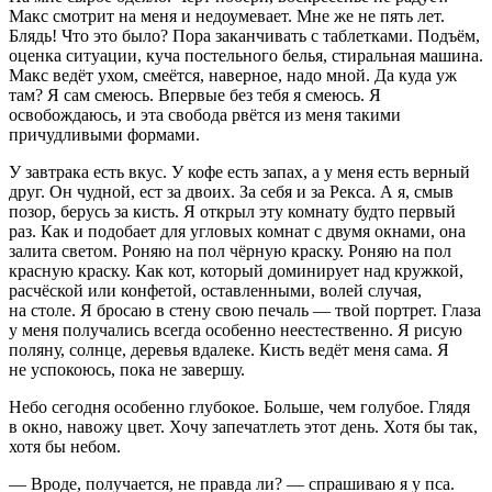
Макс смотрит на меня и недоумевает. Мне же не пять лет.
Бляд
ь! Что это было? Пора заканчивать с
таблет
ками. Подъём,
оценка ситуации, куча постельного белья, стиральная машина.
Макс ведёт ухом, смеётся, наверное, надо мной. Да куда уж
там? Я сам смеюсь. Впервые без тебя я смеюсь. Я
освобождаюсь, и эта свобода рвётся из меня такими
причудливыми формами.
У завтрака есть вкус. У кофе есть запах, а у меня есть верный
друг. Он чудной, ест за двоих. За себя и за Рекса. А я, смыв
позор, берусь за кисть. Я открыл эту комнату будто первый
раз. Как и подобает для угловых комнат с двумя окнами, она
залита светом. Роняю на пол чёрную краску. Роняю на пол
красную краску. Как кот, который доминирует над кружкой,
расчёской или конфетой, оставленными, волей случая,
на столе. Я бросаю в стену свою печаль — твой портрет. Глаза
у меня получались всегда особенно неестественно. Я рисую
поляну, солнце, деревья вдалеке. Кисть ведёт меня сама. Я
не успокоюсь, пока не завершу.
Небо сегодня особенно глубокое. Больше, чем голубое. Глядя
в окно, навожу цвет. Хочу запечатлеть этот день. Хотя бы так,
хотя бы небом.
— Вроде, получается, не правда ли? — спрашиваю я у пса.