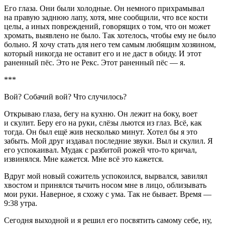
Его глаза. Они были холодные. Он немного прихрамывал
на правую заднюю лапу, хотя, мне сообщили, что все кости
целы, а иных повреждений, говорящих о том, что он может
хромать, выявлено не было. Так хотелось, чтобы ему не было
больно. Я хочу стать для него тем самым любящим хозяином,
который никогда не оставит его и не даст в обиду. И этот
раненный пёс. Это не Рекс. Этот раненный пёс — я.
***
Вой? Собачий вой? Что случилось?
Открываю глаза, бегу на кухню. Он лежит на боку, воет
и скулит. Беру его на руки, слёзы льются из глаз. Всё, как
тогда. Он был ещё жив несколько минут. Хотел бы я это
забыть. Мой друг издавал последние звуки. Выл и скулил. Я
его успокаивал.
Мудак
с разбитой рожей что-то кричал,
извинялся. Мне кажется. Мне всё это кажется.
Вдруг мой новый сожитель успокоился, вырвался, завилял
хвостом и принялся тычить носом мне в лицо, облизывать
мои руки. Наверное, я схожу с ума. Так не бывает. Время —
9:38 утра.
Сегодня выходной и я решил его посвятить самому себе, ну,