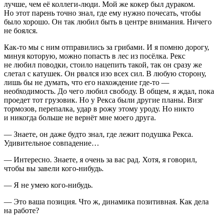
лучше, чем её коллеги-люди. Мой же кокер был дураком.
Но этот парень точно знал, где ему нужно почесать, чтобы
было хорошо. Он так любил быть в центре внимания. Ничего
не боялся.
Как-то мы с ним отправились за грибами. И я помню дорогу,
минуя которую, можно попасть в лес из посёлка. Рекс
не любил поводки, стоило нацепить такой, так он сразу же
слетал с катушек. Он рвался изо всех сил. В любую сторону,
лишь бы не думать, что его нахождение где-то —
необходимость. До чего любил свободу. В общем, я ждал, пока
проедет тот грузовик. Но у Рекса были другие планы. Визг
тормозов, перепалка, удар в рожу этому уроду. Но никто
и никогда больше не вернёт мне моего друга.
— Знаете, он даже будто знал, где лежит подушка Рекса.
Удивительное совпадение…
— Интересно. Знаете, я очень за вас рад. Хотя, я говорил,
чтобы вы завели кого-нибудь.
— Я не умею кого-нибудь.
— Это ваша позиция. Что ж, динамика позитивная. Как дела
на работе?