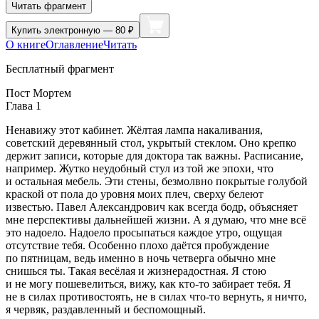
Читать фрагмент
Купить
электронную — 80 ₽
О книге
Оглавление
Читать
Бесплатный фрагмент
Пост Мортем
Глава 1
Ненавижу этот кабинет. Жёлтая лампа накаливания,
советский деревянный стол, укрытый стеклом. Оно крепко
держит записи, которые для доктора так важны. Расписание,
например. Жутко неудобный стул из той же эпохи, что
и остальная мебель. Эти стены, безмолвно покрытые голубой
краской от пола до уровня моих плеч, сверху белеют
известью. Павел Александрович как всегда бодр, объясняет
мне перспективы дальнейшей жизни. А я думаю, что мне всё
это надоело. Надоело просыпаться каждое утро, ощущая
отсутствие тебя. Особенно плохо даётся пробуждение
по пятницам, ведь именно в ночь четверга обычно мне
снишься ты. Такая весёлая и жизнерадостная. Я стою
и не могу пошевелиться, вижу, как кто-то забирает тебя. Я
не в силах противостоять, не в силах что-то вернуть, я ничто,
я червяк, раздавленный и беспомощный.