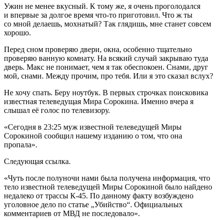
Ужин не менее вкусный. К тому же, я очень проголодался
и впервые за долгое время что-то приготовил. Что ж ты
со мной делаешь, мохнатый? Так глядишь, мне станет совсем
хорошо.
Перед сном проверяю двери, окна, особенно тщательно
проверяю ванную комнату. На всякий случай закрываю туда
дверь. Макс не понимает, чем я так обеспокоен. Снами, друг
мой, снами. Между прочим, про тебя. Или я это сказал вслух?
Не хочу спать. Беру ноутбук. В первых строчках поисковика
известная телеведущая Мира Сорокина. Именно вчера я
слышал её голос по телевизору.
«Сегодня в 23:25 муж известной телеведущей Миры
Сорокиной сообщил нашему изданию о том, что она
пропала».
Следующая ссылка.
«Чуть после полуночи нами была получена информация, что
тело известной телеведущей Миры Сорокиной было найдено
недалеко от трассы К-45. По данному факту возбуждено
уголовное дело по статье „Убийство“. Официальных
комментариев от МВД не последовало».