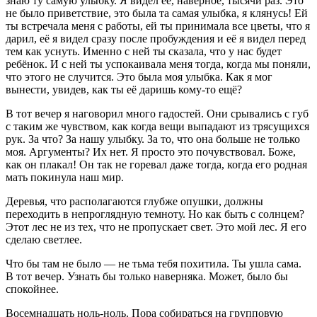
знаю ту самую улыбку. Я видел её, наверное, тысячи раз. Это
не было приветствие, это была та самая улыбка, я клянусь! Ей
ты встречала меня с работы, ей ты принимала все цветы, что я
дарил, её я видел сразу после пробуждения и её я видел перед
тем как уснуть. Именно с ней ты сказала, что у нас будет
ребёнок. И с ней ты успокаивала меня тогда, когда мы поняли,
что этого не случится. Это была моя улыбка. Как я мог
вынести, увидев, как ты её даришь кому-то ещё?
В тот вечер я наговорил много гадостей. Они срывались с губ
с таким же чувством, как когда вещи выпадают из трясущихся
рук. За что? За нашу улыбку. За то, что она больше не только
моя. Аргументы? Их нет. Я просто это почувствовал. Боже,
как он плакал! Он так не горевал даже тогда, когда его родная
мать покинула наш мир.
Деревья, что располагаются глубже опушки, должны
переходить в непроглядную темноту. Но как быть с солнцем?
Этот лес не из тех, что не пропускает свет. Это мой лес. Я его
сделаю светлее.
Что бы там не было — не тьма тебя похитила. Ты ушла сама.
В тот вечер. Узнать бы только наверняка. Может, было бы
спокойнее.
Восем
надцат
ь ноль-ноль. Пора собираться на групповую