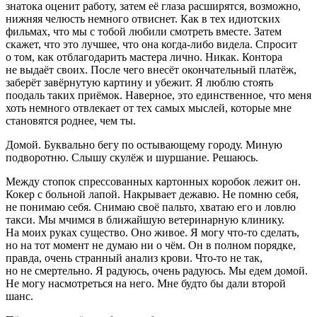
знатока оценит работу, затем её глаза расширятся, возможно,
нижняя челюсть немного отвиснет. Как в тех идиотских
фильмах, что мы с тобой любили смотреть вместе. Затем
скажет, что это лучшее, что она когда-либо видела. Спросит
о том, как отблагодарить мастера лично. Никак. Контора
не выдаёт своих. После чего внесёт окончательный платёж,
заберёт завёрнутую картину и убежит. Я люблю стоять
поодаль таких приёмок. Наверное, это единственное, что меня
хоть немного отвлекает от тех самых мыслей, которые мне
становятся роднее, чем ты.
Домой. Буквально бегу по остывающему городу. Миную
подворотню. Слышу скулёж и шуршание. Решаюсь.
Между стопок спрессованных картонных коробок лежит он.
Кокер с больной лапой. Накрывает дежавю. Не помню себя,
не понимаю себя. Снимаю своё пальто, хватаю его и ловлю
такси. Мы мчимся в ближайшую ветеринарную клинику.
На моих руках существо. Оно живое. Я могу что-то сделать,
но на тот момент не думаю ни о чём. Он в полном порядке,
правда, очень странный анализ крови. Что-то не так,
но не смертельно. Я радуюсь, очень радуюсь. Мы едем домой.
Не могу насмотреться на него. Мне будто бы дали второй
шанс.