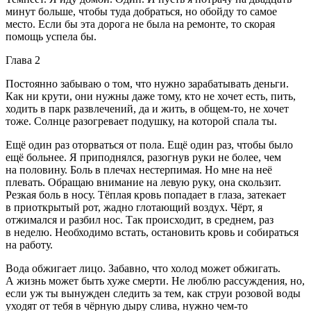
минут больше, чтобы туда добраться, но обойду то самое
место. Если бы эта дорога не была на ремонте, то скорая
помощь успела бы.
Глава 2
Постоянно забываю о том, что нужно зарабатывать деньги.
Как ни крути, они нужны даже тому, кто не хочет есть, пить,
ходить в парк развлечений, да и жить, в общем-то, не хочет
тоже. Солнце разогревает подушку, на которой спала ты.
Ещё один раз оторваться от пола. Ещё один раз, чтобы было
ещё больнее. Я приподнялся, разогнув руки не более, чем
на половину. Боль в плечах нестерпимая. Но мне на неё
плевать. Обращаю внимание на левую руку, она скользит.
Резкая боль в носу. Тёплая кровь попадает в глаза, затекает
в приоткрытый рот, жадно глотающий воздух. Чёрт, я
отжимался и разбил нос. Так происходит, в среднем, раз
в неделю. Необходимо встать, остановить кровь и собираться
на работу.
Вода обжигает лицо. Забавно, что холод может обжигать.
А жизнь может быть хуже смерти. Не люблю рассуждения, но,
если уж ты вынужден следить за тем, как струи розовой воды
уходят от тебя в чёрную дыру слива, нужно чем-то