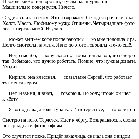
Проходя мимо подворотни, я услышал шуршание.
Машинально повернулся. Ничего.
Студия залита светом. Это раздражает. Сегодня срочный заказ.
Холст. Масло. Любимому мужу. От жены. Четыр
надцат
ь фото
лежат передо мной. Изучаю.
— Может выпьем кофе после работы? — ко мне подошла Ира.
Долго смотрела на меня. Явно до этого говорила что-то ещё.
— Нет, спасибо, — хочу сказать, чтобы пошла вон, но говорю
так. Забываю, что нужно работать. Помню, что нужны деньги.
Уходит.
— Кирилл, она классная, — сказал мне Сергей, что работает
тут менеджером.
— Нет. Извини, я занят, — говорю я. Но хочу, чтобы он шёл
к чёрту.
— Я вот однажды тоже тупанул. И потерял всё, — говорит он
Смотрю на него. Теряется. Идёт к чёрту. Возвращаюсь к своим
четыр
надцат
и фотографиям.
Это случится позже. Придёт заказчица, сначала она с видом