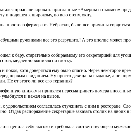
пытался проанализировать присланные «
Америк
ен ньюмен» пред
ту и подошел к широкому, во всю стену, окну.
 сына простого фермера из Небраски, были все причины гордитьс
гребущими ручонками все это разрушить! А это вполне может про
шел к бару, старательно собираемому его секретаршей для уго
а стол, медленно выпивая по глотку.
а и покоя, хотя доверяться ему было опасно. Через некоторое вр
перед первым свиданием. Ну просто девица на выданье, а не нор
и. Не от этого ли все его терзания?
елефонную книжку и принялся пересматривать номера внесенных
 улыбнулся и нажал на вызов.
с удовольствием согласилась отужинать с ним в ресторане. Сло
о. Отдав распоряжение секретарше заказать столик на двоих в к
отт ценила себя высоко и требовала соответствующего мужского