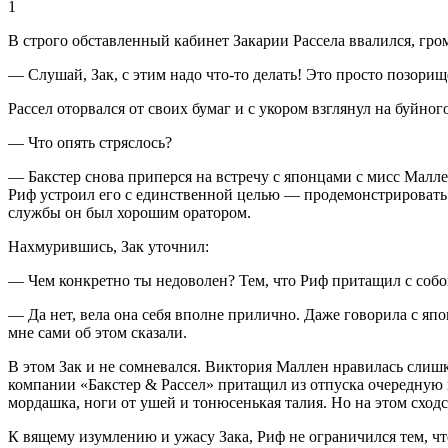
1
В строго обставленный кабинет Закарии Рассела ввалился, гро
— Слушай, Зак, с этим надо что-то делать! Это просто позорищ
Рассел оторвался от своих бумаг и с укором взглянул на буйно
— Что опять стряслось?
— Бакстер снова приперся на встречу с японцами с мисс Маллен
Риф устроил его с единственной целью — продемонстрировать 
службы он был хорошим оратором.
Нахмурившись, Зак уточнил:
— Чем конкретно ты недоволен? Тем, что Риф притащил с собой
— Да нет, вела она себя вполне прилично. Даже говорила с япо
мне сами об этом сказали.
В этом Зак и не сомневался. Виктория Маллен нравилась слишк
компании «Бакстер & Рассел» притащил из отпуска очередную 
мордашка, ноги от ушей и тонюсенькая талия. Но на этом сходс
К вящему изумлению и ужасу Зака, Риф не ограничился тем, что