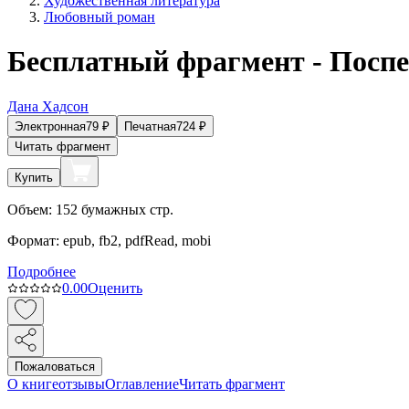
Художественная литература
Любовный роман
Бесплатный фрагмент - Посп
Дана Хадсон
Электронная
79
₽
Печатная
724
₽
Читать фрагмент
Купить
Объем:
152
бумажных стр.
Формат:
epub, fb2, pdfRead, mobi
Подробнее
0.0
0
Оценить
Пожаловаться
О книге
отзывы
Оглавление
Читать фрагмент