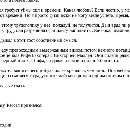
м-то птичьем языке.
ая требует уймы сил и времени. Какая любовь? Если честно, у м
 от времени. Но я просто физически не могу везде успеть. Время,
этому трудоголику у нее, пожалуй, не получится. Да и вряд ли 
фов труд, она разрешила официанту наполнить себе бокал
шампан
дывал в этот тост собственный смысл.
ную еду превосходным выдержанным
вино
м, потом немного потанц
онце зала Рифа Бакстера с Викторией Маллен. Они сидели рядышк
 черный пиджак Рифа, создавая иллюзию полной близости.
ахотел выпить чего-нибудь более крепкого, чем
вино
. Поколебав
орцию семидесятиградусного ямайского рома и одним глотком о
углые глаза.
у, Рассел признался:
толик.