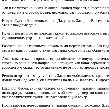
Так и не успокоившийся Миллер наконец убрался, а Рассел по
отложил их в сторону. Встал, несколько раз прошелся по кабине
Вид на Гудзон был великолепен. Да, у него, Закарии Рассела,
это не каждому дано.
И, черт возьми, он не позволит какой-то жадной девчонке с за
единоличное, управление компанией.
Разозленный возможными печальными перспективами, Зак подо
сто в низкий плоский стакан, разбавил содовой и сел обратно з
Алкогол
ь, втекая в горло, создавал обманчивое ощущение тепл
спокойно решил, что напрасно он пси
хуе
т, как юная барышня 
здорового мужика что-то давненько не было партнерши в постел
Решив исправить это упущение, Зак взял мобильник, открыл т
дойдя почти до конца, он наткнулся на имя «Шарлотт». Широко
Шарлотт Лесли, знойная брюнетка с томными черными глазами, 
но подразумевались и понимались обоими партнерами однозначн
уже предчувствуя приятный расслабляющий вечер.
После работы, переодевшись в черный смокинг, поскольку Шарл