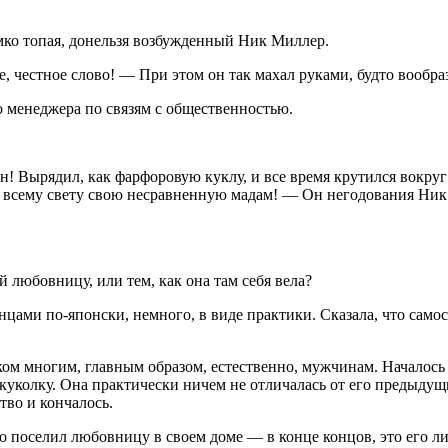
мко топая, донельзя
возбуж
денный Ник Миллер.
е, честное слово! — При этом он так махал руками, будто вообр
го менеджера по связям с общественностью.
! Вырядил, как фарфоровую куклу, и все время крутился вокруг 
всему свету свою несравненную мадам! — Он негодования Ник сл
 любовницу, или тем, как она там себя вела?
нцами по-японски, немного, в виде практики. Сказала, что само
ом многим, главным образом, естественно, мужчинам. Началось в
куколку. Она практически ничем не отличалась от его предыдущ
тво и кончалось.
 поселил любовницу в своем доме — в конце концов, это его лич