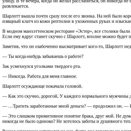
улицу. В те вечера, когда он желал расслабиться, он никогда 
развлекается.
Шарлотт вышла почти сразу после его звонка. На ней было кор
изящный клатч из кожи рептилии в ухоженных руках и изыскан
В модном манхэттенском ресторане «Эстер», все столики были 
Если ему вдруг станет скучно с Шарлотт, вполне можно будет 
Заметив, что он озабоченно высматривает кого-то, Шарлотт не
— Ты когда-нибудь забываешь о работе?
Зак усмехнулся уголками твердого рта.
— Никогда. Работа для меня главное.
Шарлотт осуждающе покачала головой.
— Как это скучно, дорогой, У каждого нормального мужчины 
— …Тратить заработанные мной деньги? — продолжил он. — Бла
— Это слишком примитивное понятие брака, друг мой. Не думай,
никогда не было одиноко? Не хотелось заботы и душевного те