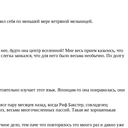
азил себя по меньшей мере ветряной мельницей.
нее, будто она центр вселенной! Мне весь прием казалось, что
егка заикался, что для него было весьма необычно. По долгу
стоятельно изучает этот язык. Японцам-то она понравилась, они
се пару месяцев назад, когда Риф Бакстер, совладелец
их, весьма многочисленных пассий. Такая же хорошенькая
ное дело, тем паче что повторялось это много раз и давно уже