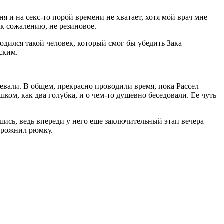
еня и на
секс
-то порой времени не хватает, хотя мой врач мне
 к сожалению, не резиновое.
родился такой человек, который смог бы убедить Зака
ск
им.
евали. В общем, прекрасно проводили время, пока Рассел
ом, как два голубка, и о чем-то душевно беседовали. Ее чуть
шись, ведь впереди у него еще заключительный этап вечера
порожнил рюмку.