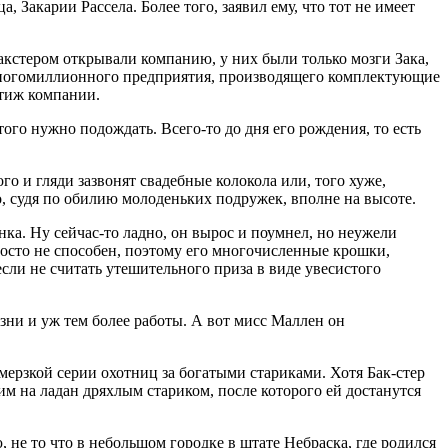
 Закарии Рассела. Более того, заявил ему, что тот не имеет
Бакстером открывали компанию, у них были только мозги Зака,
 многомиллионного предприятия, производящего комплектующие
стиж компании.
го нужно подождать. Всего-то до дня его рождения, то есть
го и гляди зазвонят свадебные колокола или, того хуже,
го, судя по обилию молоденьких подружек, вполне на высоте.
ка. Ну сейчас-то ладно, он вырос и поумнел, но неужели
просто не способен, поэтому его многочисленные крошки,
сли не считать утешительного приза в виде увесистого
зни и уж тем более работы. А вот мисс Маллен он
 мерзкой серии охотниц за богатыми стариками. Хотя Бак-стер
м на ладан дряхлым стариком, после которого ей достанутся
 не то что в небольшом городке в штате Небраска, где родился