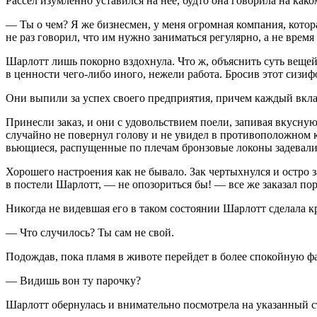
Рассел изумленно уставился на нее, будто она говорила на како
— Ты о чем? Я же бизнесмен, у меня огромная компания, котор
не раз говорил, что им нужно заниматься регулярно, а не время
Шарлотт лишь покорно вздохнула. Что ж, объяснить суть вещей 
в ценности чего-либо иного, нежели работа. Бросив этот сизи
Они выпили за успех своего предприятия, причем каждый вкла
Принесли заказ, и они с удовольствием поели, запивая вкус
случайно не повернул голову и не увидел в противоположном к
вьющиеся, распущенные по плечам бронзовые локоны задевали
Хорошего настроения как не бывало. Зак чертыхнулся и остро з
в постели Шарлотт, — не опозориться бы! — все же заказал п
Никогда не видевшая его в таком состоянии Шарлотт сделала кр
— Что случилось? Ты сам не свой.
Подождав, пока пламя в животе перейдет в более спокойную фаз
— Видишь вон ту парочку?
Шарлотт обернулась и внимательно посмотрела на указанный с