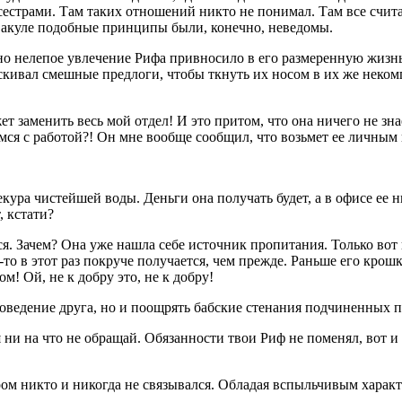
с сестрами. Там таких отношений никто не понимал. Там все счит
ой акуле подобные принципы были, конечно, неведомы.
 но нелепое увлечение Рифа привносило в его размеренную жизнь
кивал смешные предлоги, чтобы ткнуть их носом в их же неком
ет заменить весь мой отдел! И это притом, что она ничего не зн
емся с работой?! Он мне вообще сообщил, что возьмет ее личным
ура чистейшей воды. Деньги она получать будет, а в офисе ее н
, кстати?
ся. Зачем? Она уже нашла себе источник пропитания. Только вот
-то в этот раз покруче получается, чем прежде. Раньше его крош
м! Ой, не к добру это, не к добру!
ведение друга, но и поощрять бабские стенания подчиненных по
ни на что не обращай. Обязанности твои Риф не поменял, вот и 
м никто и никогда не связывался. Обладая вспыльчивым характ