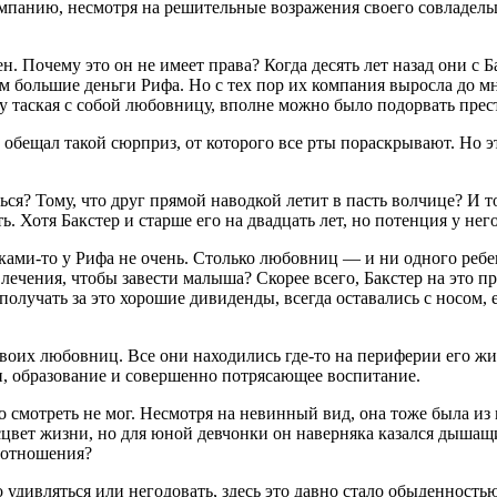
мпанию, несмотря на решительные возражения своего совладельца,
. Почему это он не имеет права? Когда десять лет назад они с 
ком большие деньги Рифа. Но с тех пор их компания выросла до
у таская с собой любовницу, вполне можно было подорвать пре
бещал такой сюрприз, от которого все рты пораскрывают. Но это
ся? Тому, что друг прямой наводкой летит в пасть волчице? И то
ь. Хотя Бакстер и старше его на двадцать лет, но потенция у не
ками-то у Рифа не очень. Столько любовниц — и ни одного ребен
влечения, чтобы завести малыша? Скорее всего, Бакстер на это 
олучать за это хорошие дивиденды, всегда оставались с носом, е
своих любовниц. Все они находились где-то на периферии его жи
ти, образование и совершенно потрясающее воспитание.
о смотреть не мог. Несмотря на невинный вид, она тоже была из
цвет жизни, но для юной девчонки он наверняка казался дышащи
е отношения?
дивляться или негодовать, здесь это давно стало обыденностью,