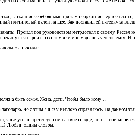
не ездил на своей машине. Служебную с водителем тоже не брал, 
откое, затканное серебряными цветами бархатное черное платье,
ный платиновый кулон на шее. Зак поставил ей пятерку за вне
заняты. Пройдя под руководством метрдотеля к своему, Рассел н
перекинуться парой фраз с тем или иным деловым человеком. И п
довольно спросила:
должна быть семья. Жена, дети. Чтобы было кому…
годарю, но с этим я и сам неплохо справляюсь. На данном этап
 я ничуть не претендую ни на твое сердце, ни на твой кошелек.
пла? Любви, одним словом.