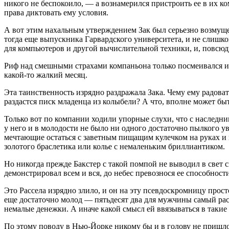
никого не беспокоило, — а вознамерился пристроить ее в их ко
права диктовать ему условия.
А вот этим нахальным утверждением Зак был серьезно возмущен
тогда еще выпускника Гарвардского университета, и не слиш
для компьютеров и другой вычислительной техники, и, повсюд
Риф над смешными страхами компаньона только посмеивался и о
какой-то жалкий месяц.
Эта таинственность изрядно раздражала Зака. Чему ему радовать
раздастся писк младенца из колыбели? А что, вполне может быт
Только вот по компании ходили упорные слухи, что с наследни
у него и в молодости не было ни одного достаточно пылкого у
мечтающие остаться с заветным пищащим кулечком на руках и п
золотого браслетика или колье с немаленьким бриллиантиком.
Но никогда прежде Бакстер с такой помпой не выводил в свет 
демонстрировал всем и вся, до небес превознося ее способнос
Это Рассела изрядно злило, и он на эту псевдоскромницу прост
еще достаточно молод — пятьдесят два для мужчины самый рас
немалые денежки. А иначе какой смысл ей ввязываться в таки
По этому поводу в Нью-Йорке никому бы и в голову не пришло у