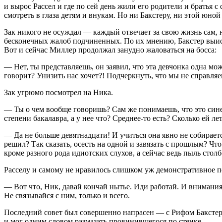
и вырос Рассел и где по сей день жили его родители и братья 
смотреть в глаза детям и внукам. Но ни Бакстеру, ни этой юн
Зак никого не осуждал — каждый отвечает за свою жизнь сам,
бесконечных жалоб подчиненных. По их мнению, Бакстер выис
Вот и сейчас Миллер продолжал занудно жаловаться на босса:
— Нет, ты представляешь, он заявил, что эта девчонка одна мож
говорит? Унизить нас хочет?! Подчеркнуть, что мы не справля
Зак угрюмо посмотрел на Ника.
— Ты о чем вообще говоришь? Сам же понимаешь, что это синек
степени бакалавра, а у нее что? Среднее-то есть? Сколько ей лет
— Да не больше девят
надцат
и! И учиться она явно не собирает
решил? Так сказать, осесть на одной и завязать с прошлым? Что
кроме разного рода идиотских слухов, а сейчас ведь пыль столбо
Расселу и самому не нравилось слишком уж демонстративное по
— Вот что, Ник, давай кончай нытье. Иди работай. И внимания 
Не связывайся с ним, только и всего.
Последний совет был совершенно напрасен — с Рифом Бакстеро
и мог одним словом размазать провинившегося по стенке.