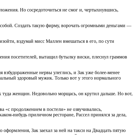
ложения. Но сосредоточиться не смог и, чертыхнувшись,
я собой. Создать такую фирму, ворочать огромными деньгами —
изойти, вздумай мисс Маллен вмешаться в его, по сути
щения посетителей, вытащил бутылку
виски
, плеснул граммов
емя взбудораженные нервы улеглись, и Зак уже более-менее
мальный здоровый мужик. Только вот у этого нормального
 туда женщин. Недовольно морщась, он крутил дальше. Но вот,
ва «с продолжением в постели» не озвучивались,
аком-нибудь приличном ресторане, Рассел принялся за дела,
 оформления, Зак заехал за ней на такси на Двадцать пятую