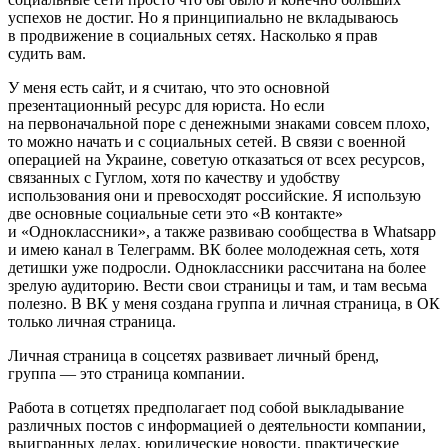
успехов не достиг. Но я принципиально не вкладываюсь
в продвижение в социальных сетях. Насколько я прав
судить вам.
У меня есть сайт, и я считаю, что это основной
презентационный ресурс для юриста. Но если
на первоначальной поре с денежными знаками совсем плохо,
то можно начать и с социальных сетей. В связи с военной
операцией на Украине, советую отказаться от всех ресурсов,
связанных с Гуглом, хотя по качеству и удобству
использования они и превосходят российские. Я использую
две основные социальные сети это «В контакте»
и «Одноклассники», а также развиваю сообщества в Whatsapp
и имею канал в Телеграмм. ВК более молодежная сеть, хотя
детишки уже подросли. Одноклассники рассчитана на более
зрелую аудиторию. Вести свои страницы и там, и там весьма
полезно. В ВК у меня создана группа и личная страница, в ОК
только личная страница.
Личная страница в соцсетях развивает личный бренд,
группа — это страница компании.
Работа в сотцетях предполагает под собой выкладывание
различных постов с информацией о деятельности компании,
выигранных делах, юридические новости, практические