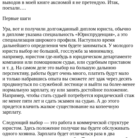
выводов в моей книге аксиомой я не претендую. Итак,
поехали….
Первые шаги
Ура, вот и получили долгожданный диплом юриста, обычно
в дипломе указана специальность «Юриспруденция», а это
специализация широкого профиля. Наступило время
дальнейшего определения чем будете заниматься. У молодого
юриста выбор не большой, госслужба за минималку,
например, юристом где-нибудь в юридическом департаменте
компании или помощником судьи, или судебным приставом
и т. д. На самом деле это выбор на большую дальнюю
перспективу, работы будет очень много, платить будут мало
и только набравшись опыта вы сможете лет эдак через десять
продвинуться по служебной лестнице и выйти на более-менее
нормальную зарплату, ну или занять достойное положение.
Например, чтобы стать судьей потребуется юридический стаж
не менее пяти лет и сдать экзамен на судью. А до этого
придется влачить жалкое существование на копеечную
зарплату.
Следующий выбор — это работа в коммерческой структуре
юристом. Здесь положение получше вы будете обслуживать
одного хозяина. Зарплата будет отличаться раза в два