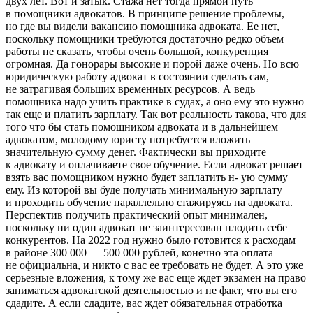
двух лет. Вот и затык. Стажа нет тогда прямой путь
в помощники адвокатов. В принципе решение проблемы,
но где вы видели вакансию помощника адвоката. Ее нет,
поскольку помощники требуются достаточно редко объем
работы не сказать, чтобы очень большой, конкуренция
огромная. Да гонорары высокие и порой даже очень. Но всю
юридическую работу адвокат в состоянии сделать сам,
не затрагивая больших временных ресурсов. А ведь
помощника надо учить практике в судах, а оно ему это нужно
так еще и платить зарплату. Так вот реальность такова, что для
того что бы стать помощником адвоката и в дальнейшем
адвокатом, молодому юристу потребуется вложить
значительную сумму денег. Фактически вы приходите
к адвокату и оплачиваете свое обучение. Если адвокат решает
взять вас помощником нужно будет заплатить н- ую сумму
ему. Из которой вы буде получать минимальную зарплату
и проходить обучение параллельно стажируясь на адвоката.
Перспектив получить практический опыт минимален,
поскольку ни один адвокат не заинтересован плодить себе
конкурентов. На 2022 год нужно было готовится к расходам
в районе 300 000 — 500 000 рублей, конечно эта оплата
не официальна, и никто с вас ее требовать не будет. А это уже
серьезные вложения, к тому же вас еще ждет экзамен на право
заниматься адвокатской деятельностью и не факт, что вы его
сдадите. А если сдадите, вас ждет обязательная отработка