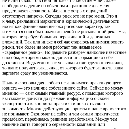
не испытывал. То в свои пятьдесят с хвостиком лет, даже
свободное падение на обычном аттракционе для меня
представляет сложность. Желание острых ощущений
отсутствует напрочь. Сегодня риск это не про меня. Это я
к чему, рекламный маркетинг в юридической деятельности
носит как финансовый высоко рисковый характер, так
и имеются способы подачи дешевой не рискованной рекламы,
которая не требует больших переживаний и денежных
вложений. Так или иначе я сейчас стараюсь минимизировать
риски, тем более на меня работает так называемое
«сарафанное радио». Но давайте разберем наиболее известные
способы, которыми можно донести информацию о себе
до клиента. Ведь если о вас услышали или где-то прочитали,
то шанс получить заказчика, от которого будет зависеть ваша
зарплата сразу же увеличивается.
Начнем с основы для любого независимого практикующего
юриста — это наличие собственного сайта. Сейчас по моему
мнению — сайт самый главный ресурс, с помощью которого
вы сможете донести до граждан информацию о своей
экспертности как юриста практика и показать свою
значимость. Многие действующие юристы в наше время этого
не понимают. Экономят на сайте и тем самым практически
прозябают, перебиваясь редкими заработками. Между тем
наличие сайта говорит о серьезности компании или