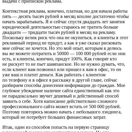
выдачи с припиской реклама.
Контекстная реклама, конечно, платная, но для начала работы
пять — десять тысяч рублей в месяц вполне достаточно чтобы
начать зарабатывать. Я и сейчас спустя двадцать лет занятия
юридической деятельностью стараюсь не тратить больше
двадцати — тридцати тысяч рублей в месяц на рекламу.
Поскольку велик риск что она не окупиться, и клиенты в этот
рекламный период не придут, а как я уже сказал рисковать
мне сейчас не хочется. Но это мой опыт, которым я делюсь
вы же можете потратить и 50000 — 100 000 рублей если они
есть, и клиенты, конечно, придут 100%. Как говорят кто
не рискует то не пьет шампанское. Но не нужно думать, что,
если клиент вам позвонил или пришел к вам в офис, то он
уже ваш и платит деньги. Как работать с клиентом
по телефону и в офисе я расскажу в другой главе, сейчас
разбираем способы донесения информации до граждан. Мое
глубокое убеждение наличие сайта единственный как это
не парадоксально звучит дешевый и действенный способ
заявить о себе. Хотя написание действительно сложного
профессионального сайта может встать от 500 000 рублей.
Поэтому повторюсь можно начать с небольшого лэндинга,
который не потребует больших финансовых затрат.
Итак, один из способов попасть на первую страницу