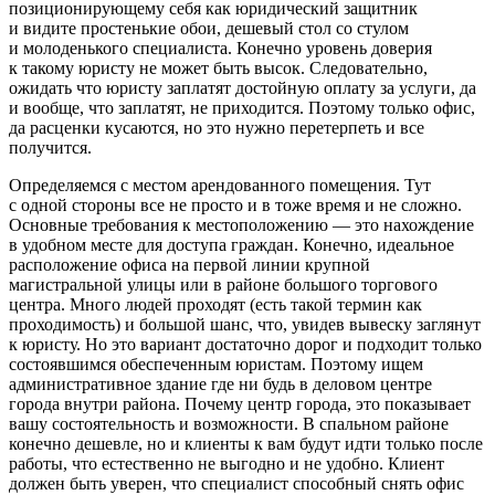
позиционирующему себя как юридический защитник
и видите простенькие обои, дешевый стол со стулом
и молоденького специалиста. Конечно уровень доверия
к такому юристу не может быть высок. Следовательно,
ожидать что юристу заплатят достойную оплату за услуги, да
и вообще, что заплатят, не приходится. Поэтому только офис,
да расценки кусаются, но это нужно перетерпеть и все
получится.
Определяемся с местом арендованного помещения. Тут
с одной стороны все не просто и в тоже время и не сложно.
Основные требования к местоположению — это нахождение
в удобном месте для доступа граждан. Конечно, идеальное
расположение офиса на первой линии крупной
магистральной улицы или в районе большого торгового
центра. Много людей проходят (есть такой термин как
проходимость) и большой шанс, что, увидев вывеску заглянут
к юристу. Но это вариант достаточно дорог и подходит только
состоявшимся обеспеченным юристам. Поэтому ищем
административное здание где ни будь в деловом центре
города внутри района. Почему центр города, это показывает
вашу состоятельность и возможности. В спальном районе
конечно дешевле, но и клиенты к вам будут идти только после
работы, что естественно не выгодно и не удобно. Клиент
должен быть уверен, что специалист способный снять офис