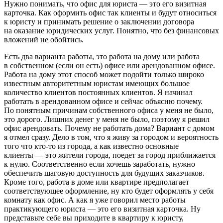
Нужно понимать, что офис для юриста — это его визитная
карточка. Как оформить офис так клиенты и будут относиться
к юристу и принимать решение о заключении договора
на оказание юридических услуг. Понятно, что без финансовых
вложений не обойтись.
Есть два варианта работы, это работа на дому или работа
в собственном (если он есть) офисе или арендованном офисе.
Работа на дому этот способ может подойти только широко
известным авторитетным юристам имеющих большое
количество клиентов постоянных клиентов. Я начинал
работать в арендованном офисе и сейчас объясню почему.
По понятным причинам собственного офиса у меня не было,
это дорого. Лишних денег у меня не было, поэтому я решил
офис арендовать. Почему не работать дома? Вариант с домом
я отмел сразу. Дело в том, что я живу за городом и вероятность
того что кто-то из города, а как известно основные
клиенты — это жители города, поедет за город приближается
к нулю. Соответственно если хочешь заработать, нужно
обеспечить шаговую доступность для будущих заказчиков.
Кроме того, работа в доме или квартире предполагает
соответствующее оформление, ну кто будет оформлять у себя
комнату как офис. А как я уже говорил место работы
практикующего юриста — это его визитная карточка. Ну
представьте себе вы приходите в квартиру к юристу,