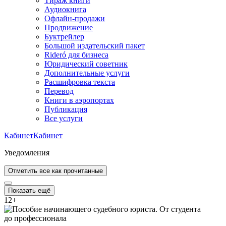
Тираж книги
Аудиокнига
Офлайн-продажи
Продвижение
Буктрейлер
Большой издательский пакет
Rideró для бизнеса
Юридический советник
Дополнительные услуги
Расшифровка текста
Перевод
Книги в аэропортах
Публикация
Все услуги
Кабинет
Кабинет
Уведомления
Отметить все как прочитанные
Показать ещё
12
+