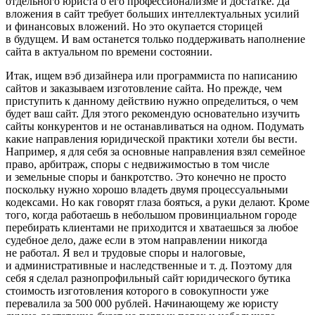
отдельного юриста о его профессионализме и достатке. Да
вложения в сайт требует больших интеллектуальных усилий
и финансовых вложений. Но это окупается сторицей
в будущем. И вам останется только поддерживать наполнение
сайта в актуальном по времени состоянии.
Итак, ищем вэб дизайнера или программиста по написанию
сайтов и заказываем изготовление сайта. Но прежде, чем
приступить к данному действию нужно определиться, о чем
будет ваш сайт. Для этого рекомендую основательно изучить
сайты конкурентов и не останавливаться на одном. Подумать
какие направления юридической практики хотели бы вести.
Например, я для себя за основные направления взял семейное
право, арбитраж, споры с недвижимостью в том числе
и земельные споры и банкротство. Это конечно не просто
поскольку нужно хорошо владеть двумя процессуальными
кодексами. Но как говорят глаза бояться, а руки делают. Кроме
того, когда работаешь в небольшом провинциальном городе
перебирать клиентами не приходится и хватаешься за любое
судебное дело, даже если в этом направлении никогда
не работал. Я вел и трудовые споры и налоговые,
и административные и наследственные и т. д. Поэтому для
себя я сделал разнопрофильный сайт юридического бутика
стоимость изготовления которого в совокупности уже
перевалила за 500 000 рублей. Начинающему же юристу