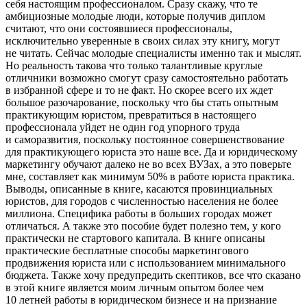
себя настоящим профессионалом. Сразу скажу, что те
амбициозные молодые люди, которые получив диплом
считают, что они состоявшиеся профессионалы,
исключительно уверенные в своих силах эту книгу, могут
не читать. Сейчас молодые специалисты именно так и мыслят.
Но реальность такова что только талантливые круглые
отличники возможно смогут сразу самостоятельно работать
в избранной сфере и то не факт. Но скорее всего их ждет
большое разочарование, поскольку что бы стать опытным
практикующим юристом, превратиться в настоящего
профессионала уйдет не один год упорного труда
и саморазвития, поскольку постоянное совершенствование
для практикующего юриста это наше все. Да и юридическому
маркетингу обучают далеко не во всех ВУЗах, а это поверьте
мне, составляет как минимум 50% в работе юриста практика.
Выводы, описанные в книге, касаются провинциальных
юристов, для городов с численностью населения не более
миллиона. Специфика работы в больших городах может
отличаться. А также это пособие будет полезно тем, у кого
практически не стартового капитала. В книге описаны
практические бесплатные способы маркетингового
продвижения юриста или с использованием минимального
бюджета. Также хочу предупредить скептиков, все что сказано
в этой книге является моим личным опытом более чем
10 летней работы в юридическом бизнесе и на признание