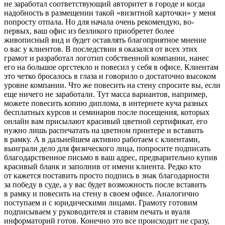
не заработал соответствующий авторитет в городе и когда
надобность в размещении такой «визитной карточки» у меня
попросту отпала. Но для начала очень рекомендую, во-
первых, ваш офис из безликого приобретет более
живописный вид и будет оставлять благоприятное мнение
о вас у клиентов. В последствии я оказался от всех этих
грамот и разработал логотип собственной компании, нанес
его на большое оргстекло и повесил у себя в офисе. Клиентам
это четко бросалось в глаза и говорило о достаточно высоком
уровне компании. Что же повесить на стену спросите вы, если
еще ничего не заработали. Тут масса вариантов, например,
можете повесить копию диплома, в интернете куча разных
бесплатных курсов и семинаров после посещения, которых
онлайн вам присылают красивый цветной сертификат, его
нужно лишь распечатать на цветном принтере и вставить
в рамку. А в дальнейшем активно работаем с клиентами,
выиграли дело для физического лица, попросите подписать
благодарственное письмо в ваш адрес, предварительно купив
красивый бланк и заполнив от имени клиента. Редко кто
от кажется поставить просто подпись в знак благодарности
за победу в суде, а у вас будет возможность после вставить
в рамку и повесить на стену в своем офисе. Аналогично
поступаем и с юридическими лицами. Грамоту готовим
подписываем у руководителя и ставим печать и вуаля
информаторий готов. Конечно это все происходит не сразу,