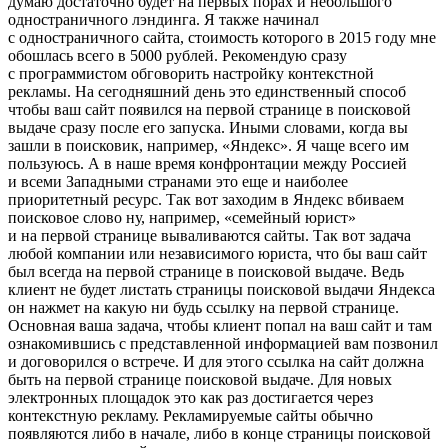
думаю достаточно будет на первых порах и небольшого
одностраничного лэндинга. Я также начинал
с одностраничного сайта, стоимость которого в 2015 году мне
обошлась всего в 5000 рублей. Рекомендую сразу
с программистом обговорить настройку контекстной
рекламы. На сегодняшний день это единственный способ
чтобы ваш сайт появился на первой странице в поисковой
выдаче сразу после его запуска. Иными словами, когда вы
зашли в поисковик, например, «Яндекс». Я чаще всего им
пользуюсь. А в наше время конфронтации между Россией
и всеми Западными странами это еще и наиболее
приоритетный ресурс. Так вот заходим в Яндекс вбиваем
поисковое слово ну, например, «семейный юрист»
и на первой странице вываливаются сайты. Так вот задача
любой компании или независимого юриста, что бы ваш сайт
был всегда на первой странице в поисковой выдаче. Ведь
клиент не будет листать страницы поисковой выдачи Яндекса
он нажмет на какую ни будь ссылку на первой странице.
Основная ваша задача, чтобы клиент попал на ваш сайт и там
ознакомившись с представленной информацией вам позвонил
и договорился о встрече. И для этого ссылка на сайт должна
быть на первой странице поисковой выдаче. Для новых
электронных площадок это как раз достигается через
контекстную рекламу. Рекламируемые сайты обычно
появляются либо в начале, либо в конце страницы поисковой