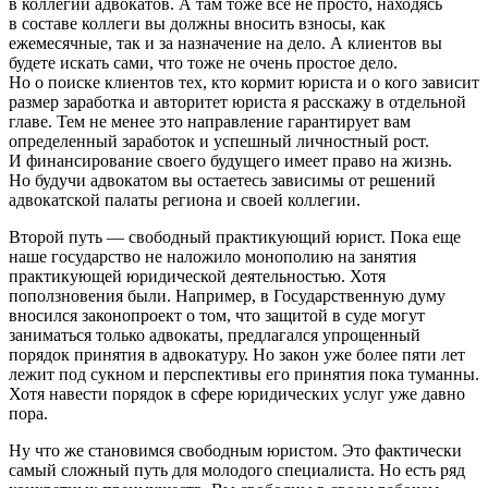
в коллегии адвокатов. А там тоже все не просто, находясь
в составе коллеги вы должны вносить взносы, как
ежемесячные, так и за назначение на дело. А клиентов вы
будете искать сами, что тоже не очень простое дело.
Но о поиске клиентов тех, кто кормит юриста и о кого зависит
размер заработка и авторитет юриста я расскажу в отдельной
главе. Тем не менее это направление гарантирует вам
определенный заработок и успешный личностный рост.
И финансирование своего будущего имеет право на жизнь.
Но будучи адвокатом вы остаетесь зависимы от решений
адвокатской палаты региона и своей коллегии.
Второй путь — свободный практикующий юрист. Пока еще
наше государство не наложило монополию на занятия
практикующей юридической деятельностью. Хотя
поползновения были. Например, в Государственную думу
вносился законопроект о том, что защитой в суде могут
заниматься только адвокаты, предлагался упрощенный
порядок принятия в адвокатуру. Но закон уже более пяти лет
лежит под сукном и перспективы его принятия пока туманны.
Хотя навести порядок в сфере юридических услуг уже давно
пора.
Ну что же становимся свободным юристом. Это фактически
самый сложный путь для молодого специалиста. Но есть ряд