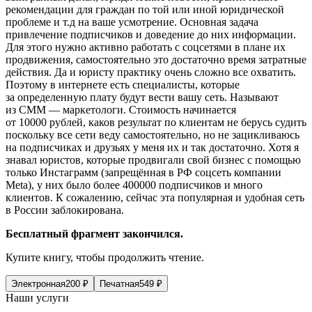
рекомендации для граждан по той или иной юридической
проблеме и т.д на ваше усмотрение. Основная задача
привлечение подписчиков и доведение до них информации.
Для этого нужно активно работать с соцсетями в плане их
продвижения, самостоятельно это достаточно время затратные
действия. Да и юристу практику очень сложно все охватить.
Поэтому в интернете есть специалисты, которые
за определенную плату будут вести вашу сеть. Называют
из СММ — маркетологи. Стоимость начинается
от 10000 рублей, каков результат по клиентам не берусь судить
поскольку все сети веду самостоятельно, но не зацикливаюсь
на подписчиках и друзьях у меня их и так достаточно. Хотя я
знавал юристов, которые продвигали свой бизнес с помощью
только Инстаграмм (
запрещённая в РФ соцсеть компании
Meta)
, у них было более 400000 подписчиков и много
клиентов. К сожалению, сейчас эта популярная и удобная сеть
в России заблокирована.
Бесплатный фрагмент закончился.
Купите книгу, чтобы продолжить чтение.
Электронная
200
₽
Печатная
549
₽
Наши услуги