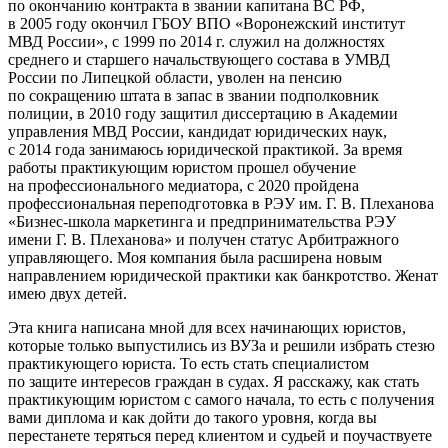
по окончанию контракта в звании капитана ВС РФ,
в 2005 году окончил ГБОУ ВПО «Воронежский институт
МВД России», с 1999 по 2014 г. служил на должностях
среднего и старшего начальствующего состава в УМВД
России по Липецкой области, уволен на пенсию
по сокращению штата в запас в звании подполковник
полиции, в 2010 году защитил диссертацию в Академии
управления МВД России, кандидат юридических наук,
с 2014 года занимаюсь юридической практикой. За время
работы практикующим юристом прошел обучение
на профессионального медиатора, с 2020 пройдена
профессиональная переподготовка в РЭУ им. Г. В. Плеханова
«Бизнес-школа маркетинга и предпринимательства РЭУ
имени Г. В. Плеханова» и получен статус Арбитражного
управляющего. Моя компания была расширена новым
направлением юридической практики как банкротство. Женат
имею двух детей.
Эта книга написана мной для всех начинающих юристов,
которые только выпустились из ВУЗа и решили избрать стезю
практикующего юриста. То есть стать специалистом
по защите интересов граждан в судах. Я расскажу, как стать
практикующим юристом с самого начала, то есть с получения
вами диплома и как дойти до такого уровня, когда вы
перестанете теряться перед клиентом и судьей и поучаствуете