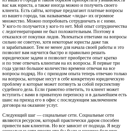
вас как юриста, а также иногда можно и получить своего
клиента. Есть сайты, которые предлагают платные вопросы
из вашего города, так называемые «лиды» их огромное
множество. Можно попробовать сотрудничать и с ними.
У кого-то получается у кого-то нет. Мой опыт сотрудничества
с ледогенераторами не был положительным. Поэтому я
отказался от покупки лидов. Увлекаться ответами на вопросы
сильно не советую, хотя некоторые юристы даже так
и зарабатывают. Тем не менее для начала своей работы и это
позволит вам научится быстро и правильно решать
юридические задачи и позволит приобрести опыт кратко
и по теме отвечать клиентам на их вопросы. Я первые три
года уделял большое количество времени отвечая на все
вопросы подряд. Но с приходом опыта теперь отвечаю только
на вопросы, которые несут в себе конкретную юридическую
проблему и которые может потянуть за собой перспективу
судебного дела. Если грамотно ответить, то клиент может
вступить с вами в приватную переписку и в дальнейшем есть
шанс на приход его в офис с последующим заключением
договора на оказание услуг.
Следующий шаг — социальные сети. Социальные сети
являются ресурсом, который практически даром способен
привести вам клиентов. Но все зависит от подхода. Я веду
социальные сети просто что бы было и конечно больших