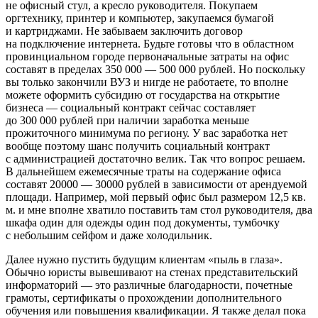
не офисный стул, а кресло руководителя. Покупаем
оргтехнику, принтер и компьютер, закупаемся бумагой
и картриджами. Не забываем заключить договор
на подключение интернета. Будьте готовы что в областном
провинциальном городе первоначальные затраты на офис
составят в пределах 350 000 — 500 000 рублей. Но поскольку
вы только закончили ВУЗ и нигде не работаете, то вполне
можете оформить субсидию от государства на открытие
бизнеса — социальный контракт сейчас составляет
до 300 000 рублей при наличии заработка меньше
прожиточного минимума по региону. У вас заработка нет
вообще поэтому шанс получить социальный контракт
с администрацией достаточно велик. Так что вопрос решаем.
В дальнейшем ежемесячные траты на содержание офиса
составят 20000 — 30000 рублей в зависимости от арендуемой
площади. Например, мой первый офис был размером 12,5 кв.
м. и мне вполне хватило поставить там стол руководителя, два
шкафа один для одежды один под документы, тумбочку
с небольшим сейфом и даже холодильник.
Далее нужно пустить будущим клиентам «пыль в глаза».
Обычно юристы вывешивают на стенах представительский
информаторий — это различные благодарности, почетные
грамоты, сертификаты о прохождении дополнительного
обучения или повышения квалификации. Я также делал пока