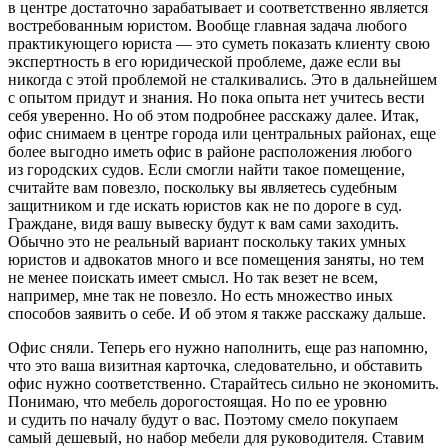
в центре достаточно зарабатывает и соответственно является
востребованным юристом. Вообще главная задача любого
практикующего юриста — это суметь показать клиенту свою
экспертность в его юридической проблеме, даже если вы
никогда с этой проблемой не сталкивались. Это в дальнейшем
с опытом придут и знания. Но пока опыта нет учитесь вести
себя уверенно. Но об этом подробнее расскажу далее. Итак,
офис снимаем в центре города или центральных районах, еще
более выгодно иметь офис в районе расположения любого
из городских судов. Если смогли найти такое помещение,
считайте вам повезло, поскольку вы являетесь судебным
защитником и где искать юристов как не по дороге в суд.
Граждане, видя вашу вывеску будут к вам сами заходить.
Обычно это не реальный вариант поскольку таких умных
юристов и адвокатов много и все помещения заняты, но тем
не менее поискать имеет смысл. Но так везет не всем,
например, мне так не повезло. Но есть множество иных
способов заявить о себе. И об этом я также расскажу дальше.
Офис сняли. Теперь его нужно наполнить, еще раз напомню,
что это ваша визитная карточка, следовательно, и обставить
офис нужно соответственно. Старайтесь сильно не экономить.
Понимаю, что мебель дорогостоящая. Но по ее уровню
и судить по началу будут о вас. Поэтому смело покупаем
самый дешевый, но набор мебели для руководителя. Ставим