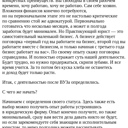
конкретных преимуществ. Вы свободны в своем рабочем
времени, хочу работаю, хочу не работаю. Сам себе хозяин.
Вложения финансов конечно потребуются,
но на первоначальном этапе это не настолько критические
по сравнению стой же адвокатурой. Первоначально
готовьтесь что несколько месяцев, а может и полгода
заработок будет минимален. Но Практикующий юрист — это
самостоятельный маленький бизнес. А бизнесе действует
поговорка «первый год вы работаете на бизнес, второй год вы
работаете вместе с бизнесом, и только начиная с третьего года
бизнес работает на вас». По своему опыту скажу поговорка
справедлива. И полностью отражает суть нашей деятельности.
Будет трудно, но нужно продержаться, скрипя зубами. И все
время учится. За то потом без куска хлеба не останетесь
и доход будет только расти.
Итак, с деятельностью после ВУЗа определились.
С чего же начать?
Начинаем с определения своего статуса. Здесь также есть
выбор можно получить опыт работы устроившись
в юридическую фирму. Опыт конечно получите, но также
минимальный, сразу вам вести дела давать никто не будет,
но если зарекомендуете себя знающим и исполнительным
юристом, то через полгодика можете рассчитывать