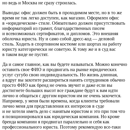
но ведь и Москва не сразу строилась.
Выводы: офис должен быть в проходимом месте, но в то же
время не так легко доступен, как магазин. Оформлен офис
в «юридическом» стиле. Обязательно должен присутствовать
информаторий из грамот, благодарственных писем
и всевозможных сертификатов, и дипломов. Это внешняя
оболочка юриста. Ну и само собой дресс-код — деловой
стиль. Ходить в спортивном костюме или шортах на работу
юристу категорически не советую. К тому же и в суд вас
в таком виде не пустят.
Да и самое главное, как вы будете называться. Можно конечно
оставить свое ФИО и продвигать на рынке юридических
услуг сугубо свою индивидуальность. Но жизнь длинная,
а вдруг вы захотите расшириться нанять сотрудников обычно
просто ФИО как бренд не очень звучит и даже если вы
достигнете больших высот все граждане будут к вам идти
лично и общаться с другим юристом им не очень захочется.
Например, у меня были времена, когда клиенты требовали
лично меня для представления их интересов в суде
и не хотели иметь дело с нанятым юристом и это при том что
я позиционировался как юридическая компания. Но кроме
бренда компании я продвигал параллельно и себя как
профессионального юриста. Поэтому рекомендую все-таки