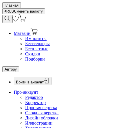
Главная
RUB
Сменить валюту
Магазин
Импринты
Бестселлеры
Бесплатные
Скидки
Подборки
Автору
Войти в аккаунт
Про-аккаунт
Редактор
Корректор
Простая верстка
Сложная верстка
Дизайн обложки
Иллюстрации