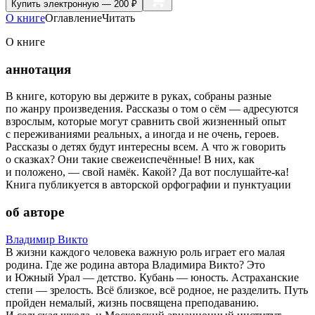
Купить
электронную — 200 ₽
О книге
Оглавление
Читать
О книге
аннотация
В книге, которую вы держите в руках, собраны разные
по жанру произведения. Рассказы о том о сём — адресуются
взрослым, которые могут сравнить свой жизненный опыт
с переживаниями реальных, а иногда и не очень, героев.
Рассказы о детях будут интересны всем. А что ж говорить
о сказках? Они такие свежеиспечённые! В них, как
и положено, — свой намёк. Какой? Да вот послушайте-ка!
Книга публикуется в авторской орфографии и пунктуации
об авторе
Владимир Викто
В жизни каждого человека важную роль играет его малая
родина. Где же родина автора Владимира Викто? Это
и Южный Урал — детство. Кубань — юность. Астраханские
степи — зрелость. Всё близкое, всё родное, не разделить. Путь
пройден немалый, жизнь посвящена преподаванию.