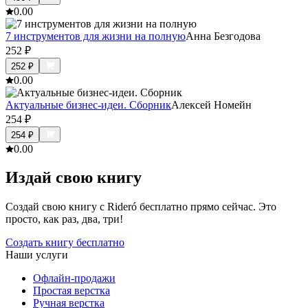
0.0
0
7 инструментов для жизни на полную
Анна Безгодова
252
₽
252
₽
0.0
0
Актуальные бизнес-идеи. Сборник
Алексей Номейн
254
₽
254
₽
0.0
0
Издай свою книгу
Создай свою книгу с Rideró бесплатно прямо сейчас. Это
просто, как раз, два, три!
Создать книгу бесплатно
Наши услуги
Офлайн-продажи
Простая верстка
Ручная верстка