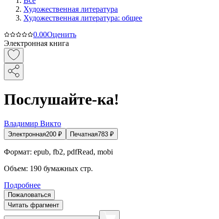
Все
Художественная литература
Художественная литература: общее
0.0
0
Оценить
Электронная книга
Послушайте-ка!
Владимир Викто
Электронная
200
₽
Печатная
783
₽
Формат:
epub, fb2, pdfRead, mobi
Объем:
190
бумажных стр.
Подробнее
Пожаловаться
Читать фрагмент