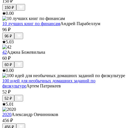
150
₽
150
₽
0.0
0
10 лучших книг по финансам
Андрей Парабеллум
96
₽
96
₽
5.0
3
42
Аджна Божевильна
60
₽
60
₽
0.0
0
100 идей для необычных домашних заданий по
физкультуре
Артем Патрикеев
52
₽
52
₽
5.0
1
2020
Александр Овчинников
456
₽
456
₽