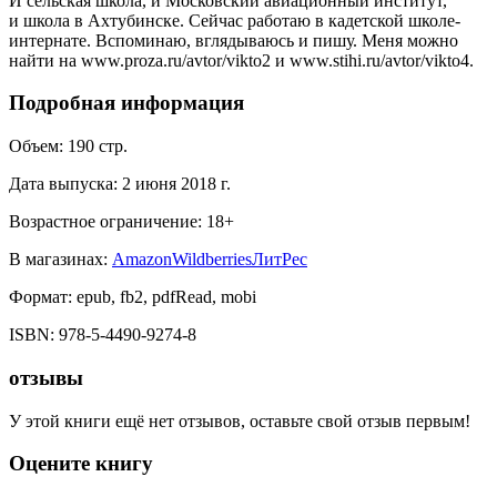
И сельская школа, и Московский авиационный институт,
и школа в Ахтубинске. Сейчас работаю в кадетской школе-
интернате. Вспоминаю, вглядываюсь и пишу. Меня можно
найти на www.proza.ru/avtor/vikto2 и www.stihi.ru/avtor/vikto4.
Подробная информация
Объем:
190
стр.
Дата выпуска:
2 июня 2018 г.
Возрастное ограничение:
18
+
В магазинах:
Amazon
Wildberries
ЛитРес
Формат:
epub, fb2, pdfRead, mobi
ISBN:
978-5-4490-9274-8
отзывы
У этой книги ещё нет отзывов, оставьте свой отзыв первым!
Оцените книгу