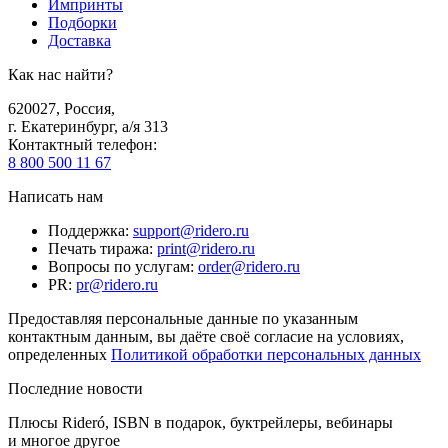
Импринты
Подборки
Доставка
Как нас найти?
620027
,
Россия
,
г. Екатеринбург, а/я 313
Контактный телефон
:
8 800 500 11 67
Написать нам
Поддержка
:
support@ridero.ru
Печать тиража
:
print@ridero.ru
Вопросы по услугам
:
order@ridero.ru
PR
:
pr@ridero.ru
Предоставляя персональные данные по указанным
контактным данным, вы даёте своё согласие на условиях,
определенных
Политикой обработки персональных данных
Последние новости
Плюсы Rideró, ISBN в подарок, буктрейлеры, вебинары
и многое другое