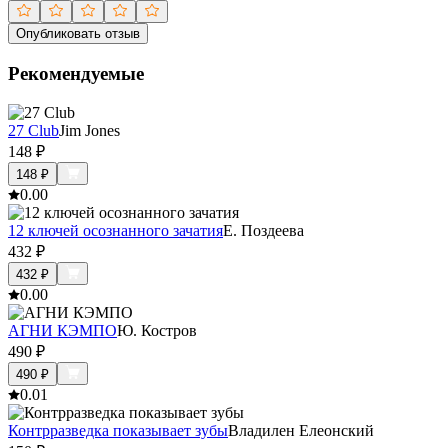
Опубликовать отзыв
Рекомендуемые
27 Club
Jim Jones
148
₽
148
₽
0.0
0
12 ключей осознанного зачатия
Е. Поздеева
432
₽
432
₽
0.0
0
АГНИ КЭМПО
Ю. Костров
490
₽
490
₽
0.0
1
Контрразведка показывает зубы
Владилен Елеонский