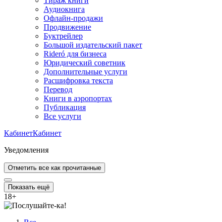
Тираж книги
Аудиокнига
Офлайн-продажи
Продвижение
Буктрейлер
Большой издательский пакет
Rideró для бизнеса
Юридический советник
Дополнительные услуги
Расшифровка текста
Перевод
Книги в аэропортах
Публикация
Все услуги
Кабинет
Кабинет
Уведомления
Отметить все как прочитанные
Показать ещё
18
+