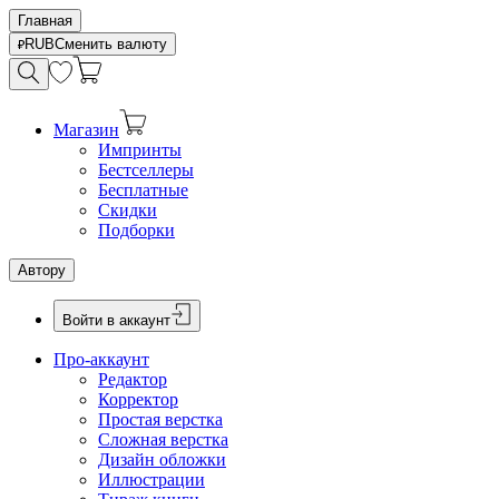
Главная
RUB
Сменить валюту
Магазин
Импринты
Бестселлеры
Бесплатные
Скидки
Подборки
Автору
Войти в аккаунт
Про-аккаунт
Редактор
Корректор
Простая верстка
Сложная верстка
Дизайн обложки
Иллюстрации