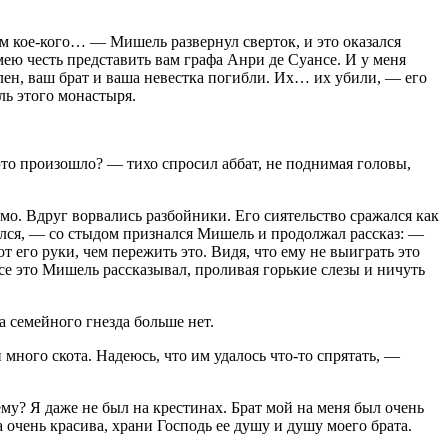
ам кое-кого… — Мишель развернул сверток, и это оказался
Имею честь представить вам графа Анри де Суансе. И у меня
млен, ваш брат и ваша невестка погибли. Их… их убили, — его
ль этого монастыря.
это произошло? — тихо спросил аббат, не поднимая головы,
о. Вдруг ворвались разбойники. Его сиятельство сражался как
тался, — со стыдом признался Мишель и продолжал рассказ: —
т его руки, чем пережить это. Видя, что ему не выиграть это
се это Мишель рассказывал, проливая горькие слезы и ничуть
 семейного гнезда больше нет.
много скота. Надеюсь, что им удалось что-то спрятать, —
у? Я даже не был на крестинах. Брат мой на меня был очень
 очень красива, храни Господь ее душу и душу моего брата.