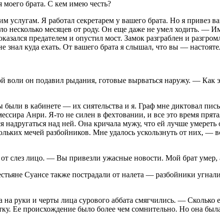
 моего брата. С кем имею честь?
м услугам. Я работал секретарем у вашего брата. Но я привез в
было несколько месяцев от роду. Он еще даже не умел ходить. — 
оказался предателем и опустил мост. Замок разграблен и разгро
е знал куда ехать. От вашего брата я слышал, что вы — настояте
лой воли он подавил рыдания, готовые вырваться наружу. — Как 
ыли в кабинете — их сиятельства и я. Граф мне диктовал письм
мессира Анри. Я-то не силен в фехтовании, и все это время пря
 надругаться над ней. Она кричала мужу, что ей лучше умереть о
кольких мечей разбойников. Мне удалось ускользнуть от них, — в
т слез лицо. — Вы привезли ужасные новости. Мой брат умер, а
естьяне Суансе также пострадали от налета — разбойники угнали 
а руки и черты лица сурового аббата смягчились. — Сколько ем
тку. Ее происхождение было более чем сомнительно. Но она была