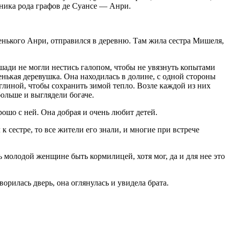
дника рода графов де Суансе — Анри.
нького Анри, отправился в деревню. Там жила сестра Мишеля,
ошади не могли нестись галопом, чтобы не увязнуть копытами
енькая деревушка. Она находилась в долине, с одной стороны
 глиной, чтобы сохранить зимой тепло. Возле каждой из них
ольше и выглядели богаче.
ошо с ней. Она добрая и очень любит детей.
 сестре, то все жители его знали, и многие при встрече
 молодой женщине быть кормилицей, хотя мог, да и для нее это
орилась дверь, она оглянулась и увидела брата.