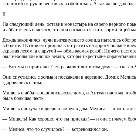
кто погиб от рук нечестивых разбойников. А так же воздал бл
II
На следующий день, оставив монастырь на своего верного пом
и аббат очень надеялся, что она согласится стать кормилицей м
Дождь закончился, лучи выглянувшего солнца пытались обогрет
в болоте. Путникам пришлось потратить на дорогу больше врем
скрытая лесом, а с другой — обмываемая рекой. Ничего пастор
был небольшой клочок земли, который крестьяне обрабатывали 
— Вот мы и приехали. Сестра живет вот в том доме, — сказал 
Они спустились с холма и поскакали в деревню. Домик Мелисы 
здоровались с ним.
Мишель и аббат спешились возле дома, и Антуан настоял, чтоб
была большая честь.
Мишель постучал в дверь и вошел в дом. Мелиса — простая дере
— Мишель! Как хорошо, что ты приехал! — и она с плачем брос
— Мелиса, что-то случилось? — встревожился он.