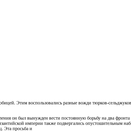
обицей. Этим воспользовались разные вожди тюрков-сельджуков
ления он был вынужден вести постоянную борьбу на два фронта
 Византийской империи также подвергались опустошительным на
. Эта просьба и