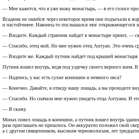
— Мне кажется, что я уже вижу монастырь, — в его голосе проз
Всадник не ошибся: через некоторое время они подъехали к во
и настойчивее. Наконец-то послышался лязг открывающегося за
— Входите. Каждый странник найдет в монастыре приют, — ска
— Спасибо, отец мой. Но мне нужен отец Антуан. Это очень с
— Входите же. Каждый путник найдет под крышей монастыря н
Путник вошел внутрь, ведя под уздечку своего верного коня. 
— Надеюсь, у вас есть сухие конюшни и немного овса?
— Конечно. Давайте, я отведу вашу лошадь, а вы проходите вну
— Спасибо. Но сначала мне нужно увидеть отца Антуана. И это 
— Я скажу.
Монах повел лошадь в конюшни, а путник вошел внутрь здания 
раза приглашать не пришлось. Он аккуратно положил свой сверт
а с другим священником, высоким черноволосым, лет тридцати