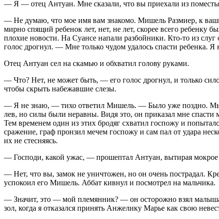
— Я — отец Антуан. Мне сказали, что вы приехали из поместья
— Не думаю, что мое имя вам знакомо. Мишель Размиер, к ваши
мирно спящий ребенок лет, нет, не лет, скорее всего ребенку 
плохие новости. На Суансе напали разбойники. Кто-то из слуг 
голос дрогнул. — Мне только чудом удалось спасти ребенка. Я н
Отец Антуан сел на скамью и обхватил голову руками.
— Что? Нет, не может быть, — его голос дрогнул, и только си
чтобы скрыть набежавшие слезы.
— Я не знаю, — тихо ответил Мишель. — Было уже поздно. Мы б
лев, но силы были неравны. Видя это, он приказал мне спасти 
Тем временем один из этих бродяг схватил госпожу и попытался
сражение, граф пронзил мечем госпожу и сам пал от удара нес
их не стесняясь.
— Господи, какой ужас, — прошептал Антуан, вытирая мокрое о
— Нет, что вы, замок не уничтожен, но он очень пострадал. Кр
успокоил его Мишель. Аббат кивнул и посмотрел на мальчика.
— Значит, это — мой племянник? — он осторожно взял малыша н
зол, когда я отказался принять Анжелику Марье как свою невес