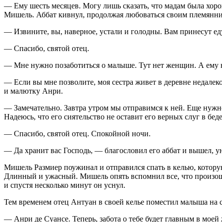
— Ему шесть месяцев. Могу лишь сказать, что мадам была хор
Мишель. Аббат кивнул, продолжая любоваться своим племянник
— Извините, вы, наверное, устали и голодны. Вам принесут еду
— Спасибо, святой отец.
— Мне нужно позаботиться о малыше. Тут нет женщин. А ему 
— Если вы мне позволите, моя сестра живет в деревне недалеко
и малютку Анри.
— Замечательно. Завтра утром мы отправимся к ней. Еще нужно 
Надеюсь, что его сиятельство не оставит его верных слуг в бед
— Спасибо, святой отец. Спокойной ночи.
— Да хранит вас Господь, — благословил его аббат и вышел, у
Мишель Размиер поужинал и отправился спать в келью, которую
Длинный и ужасный. Мишель опять вспомнил все, что произошло 
и спустя несколько минут он уснул.
Тем временем отец Антуан в своей келье поместил малыша на 
— Анри де Суансе. Теперь, забота о тебе будет главным в моей