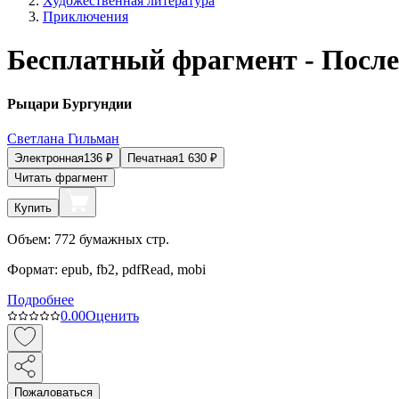
Художественная литература
Приключения
Бесплатный фрагмент - После
Рыцари Бургундии
Светлана Гильман
Электронная
136
₽
Печатная
1 630
₽
Читать фрагмент
Купить
Объем:
772
бумажных стр.
Формат:
epub, fb2, pdfRead, mobi
Подробнее
0.0
0
Оценить
Пожаловаться