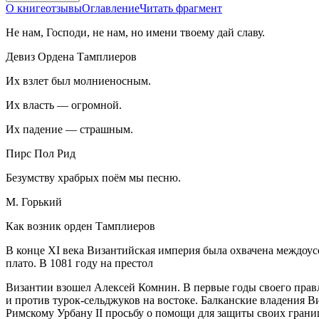
О книге
отзывы
Оглавление
Читать фрагмент
Не нам, Господи, не нам,
но имени твоему дай славу.
Девиз Ордена Тамплиеров
Их взлет был молниеносным.
И
х власть — огромной.
Их падение — страшным.
Пирс Пол Рид
Безумству храбрых поём мы песню.
М. Горький
Как возник орден Тамплиеров
В конце XI века Византийская империя была охвачена междоус
плато. В 1081 году на престол
Византии взошел Алексей Комнин. В первые годы своего прав
и против турок-сельджуков на востоке. Балканские владения
Римскому Урбану II просьбу о помощи для защиты своих границ