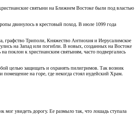
 христианские святыни на Ближнем Востоке были под властью
вропы двинулось в крестовый поход. В июле 1099 года
са, графство Триполи, Княжество Антиохия и Иерусалимское
нулись на Запад или погибли. В новых, созданных на Востоке
 на поклон к христианским святыням, часто подвергались
обой целью защищать и охранять пилигримов. Так возник
 помещение на горе, где некогда стоял иудейский Храм.
к мог увидеть дорогу. Ее размыло так, что лошадь ступала