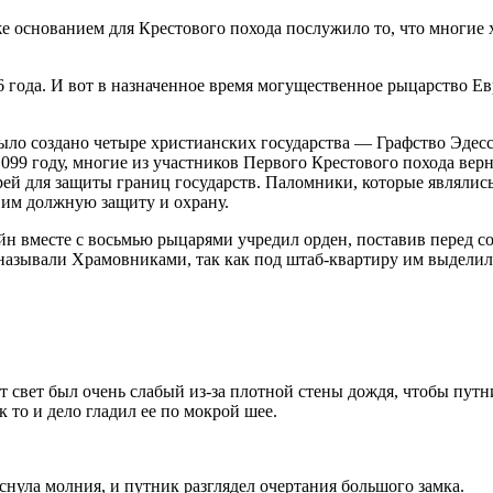
е основанием для Крестового похода послужило то, что многие
96 года. И вот в назначенное время могущественное рыцарство Е
было создано четыре христианских государства — Графство Эдес
1099 году, многие из участников Первого Крестового похода вер
ей для защиты границ государств. Паломники, которые являлись
 им должную защиту и охрану.
йн вместе с восьмью рыцарями учредил орден, поставив перед с
называли Храмовниками, так как под штаб-квартиру им выделили
 свет был очень слабый из-за плотной стены дождя, чтобы путни
 то и дело гладил ее по мокрой шее.
еснула молния, и путник разглядел очертания большого замка.