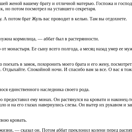
ошей женой вашему брату и отличной матерью. Госпожа и господ
, но потом посмотрел на уставшего секретаря.
. А потом брат Жуль вас проводит в келью. Там вы отдохнете.
нужна кормилица, — аббат был в растерянности.
 от монастыря. Ее сыну всего полгода, а месяц назад умер ее му
поехать в замок, похоронить моего брата и его жену, посмотрет
е. Отдыхайте. Спокойной ночи. И спасибо вам за все. О вас я тож
нося единственного наследника своего рода.
 предоставил ему монах. Он растянулся на кровати и наконец-т
и на его глазах навернулись слезы. Он вытер их рукавом и закр
свою кровать.
 жизни, — сказал он. Потом аббат преклонил колени перед распят