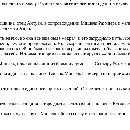
агодарность и хвалу Господу за спасение невинной души и насле
ощника, отец Антуан, в сопровождении Мишеля Размиера и мале
аленького Анри.
ь землю, но она все еще была мокрая, и это затрудняло путь. Л
ени, чем они предполагали. Но вскоре перед ними престала мал
ального в ней не было: несколько деревянных лачуг, обмазанных
для себя. И только три дома отличались от других — они были б
Мишель, показав на один из больших домов. — Сеньору будет хор
находился на окраине. Так как Мишель Размиер часто приезжал к
ы тот пошел один поговорить с сестрой. Он не хотел приказывать
венская женщина лет двадцати, что-то варила на огне. Когда отв
илась ему на грудь. Мишель обнял сестру и погладил по спине.