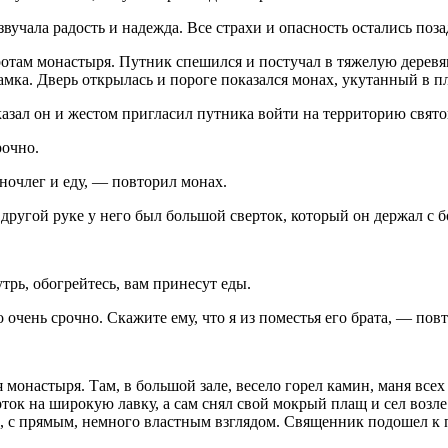
вучала радость и надежда. Все страхи и опасность остались поза
ротам монастыря. Путник спешился и постучал в тяжелую деревя
мка. Дверь открылась и пороге показался монах, укутанный в п
зал он и жестом пригласил путника войти на территорию свято
рочно.
очлег и еду, — повторил монах.
В другой руке у него был большой сверток, который он держал с
трь, обогрейтесь, вам принесут еды.
очень срочно. Скажите ему, что я из поместья его брата, — пов
монастыря. Там, в большой зале, весело горел камин, маня все
ок на широкую лавку, а сам снял свой мокрый плащ и сел возле 
, с прямым, немного властным взглядом. Священник подошел к 