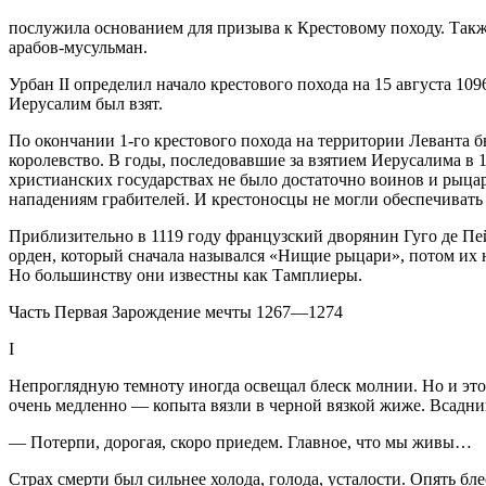
послужила основанием для призыва к Крестовому походу. Такж
арабов-мусульман.
Урбан II определил начало крестового похода на 15 августа 10
Иерусалим был взят.
По окончании 1-го крестового похода на территории Леванта 
королевство. В годы, последовавшие за взятием Иерусалима в 
христианских государствах не было достаточно воинов и рыцар
нападениям грабителей. И крестоносцы не могли обеспечивать
Приблизительно в 1119 году французский дворянин Гуго де Пе
орден, который сначала назывался «Нищие рыцари», потом их 
Но большинству они известны как Тамплиеры.
Часть Первая Зарождение мечты 1267—1274
I
Непроглядную темноту иногда освещал блеск молнии. Но и этот
очень медленно — копыта вязли в черной вязкой жиже. Всадник
— Потерпи, дорогая, скоро приедем. Главное, что мы живы…
Страх смерти был сильнее холода, голода, усталости. Опять бл