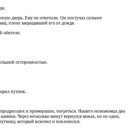
ди.
нную дверь. Ему не ответили. Он постучал сильнее
лащ, плохо защищавший его от дождя.
й обители.
 большой осторожностью.
торил путник.
х продрогших и промерзших, погреться. Нашего незнакомца два
камина. Через несколько минут вернулся монах, но не один,
путнику, который вскочил и поклонился.