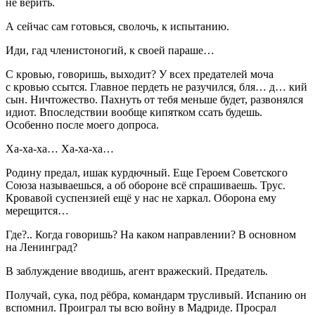
не верить.
А сейчас сам готовься, сволочь, к испытанию.
Иди, гад членистоногий, к своей параше…
С кровью, говоришь, выходит? У всех предателей моча
с кровью ссытся. Главное пердеть не разучился, бля… д… кий
сын. Ничтожество. Пахнуть от тебя меньше будет, развонялся
идиот. Впоследствии вообще кипятком ссать будешь.
Особенно после моего допроса.
Ха-ха-ха… Ха-ха-ха…
Родину предал, ишак курдючный. Еще Героем Советского
Союза называешься, а об обороне всё спрашиваешь. Трус.
Кровавой суспензией ещё у нас не харкал. Оборона ему
мерещится…
Где?.. Когда говоришь? На каком направлении? В основном
на Ленинград?
В заблуждение вводишь, агент вражеский. Предатель.
Получай, сука, под рёбра, командарм трусливый. Испанию он
вспомнил. Проиграл ты всю войну в Мадриде. Просрал