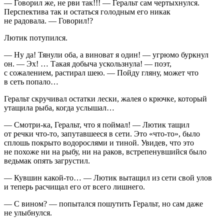
— Говорил же, не рви так!!! — Геральт сам чертыхнулся.
Перспектива так и остаться голодным его никак
не радовала. — Говорил!?
Лютик потупился.
— Ну да! Тянули оба, а
вино
ват я один! — угрюмо буркнул
он. — Эх! … Такая добыча ускользнула! — поэт,
с сожалением, растирал шею. — Пойду гляну, может что
в сеть попало…
Геральт скручивал остатки лески, жалея о крючке, который
утащила рыба, когда услышал…
— Смотри-ка, Геральт, что я поймал! — Лютик тащил
от речки что-то, запутавшееся в сети. Это «что-то», было
сплошь покрыто водорослями и тиной. Увидев, что это
не похоже ни на рыбу, ни на раков, встрепенувшийся было
ведьмак опять загрустил.
— Кувшин какой-то… — Лютик вытащил из сети свой улов
и теперь расчищал его от всего лишнего.
— С
вино
м? — попытался пошутить Геральт, но сам даже
не улыбнулся.