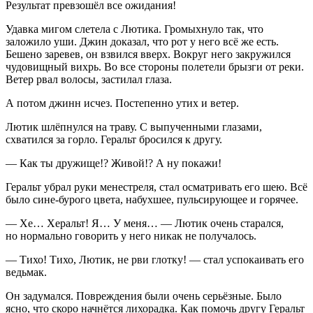
Результат превзошёл все ожидания!
Удавка мигом слетела с Лютика. Громыхнуло так, что
заложило уши. Джин доказал, что рот у него всё же есть.
Бешено заревев, он взвился вверх. Вокруг него закружился
чудовищный вихрь. Во все стороны полетели брызги от реки.
Ветер рвал волосы, застилал глаза.
А потом джинн исчез. Постепенно утих и ветер.
Лютик шлёпнулся на траву. С выпученными глазами,
схватился за горло. Геральт бросился к другу.
— Как ты дружище!? Живой!? А ну покажи!
Геральт убрал руки менестреля, стал осматривать его шею. Всё
было сине-бурого цвета, набухшее, пульсирующее и горячее.
— Хе… Херальт! Я… У меня… — Лютик очень старался,
но нормально говорить у него никак не получалось.
— Тихо! Тихо, Лютик, не рви глотку! — стал успокаивать его
ведьмак.
Он задумался. Повреждения были очень серьёзные. Было
ясно, что скоро начнётся лихорадка. Как помочь другу Геральт