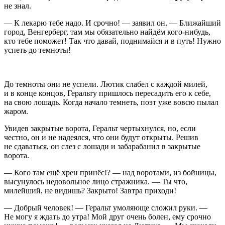
не знал.
— К лекарю тебе надо. И срочно! — заявил он. — Ближайший
город, Венгерберг, там мы обязательно найдём кого-нибудь,
кто тебе поможет! Так что давай, поднимайся и в путь! Нужно
успеть до темноты!
До темноты они не успели. Лютик слабел с каждой милей,
и в конце концов, Геральту пришлось пересадить его к себе,
на свою лошадь. Когда начало темнеть, поэт уже вовсю пылал
жаром.
Увидев закрытые ворота, Геральт чертыхнулся, но, если
честно, он и не надеялся, что они будут открыты. Решив
не сдаваться, он слез с лошади и забарабанил в закрытые
ворота.
— Кого там ещё хрен принёс!? — над воротами, из бойницы,
высунулось недовольное лицо стражника. — Ты что,
милейший, не видишь? Закрыто! Завтра приходи!
— Добрый человек! — Геральт умоляюще сложил руки. —
Не могу я ждать до утра! Мой друг очень болен, ему срочно