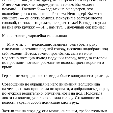
У него магические повреждения и только Вы можете
помочь! … Госпожа!? — ведьмак не был уверен, что
волшебница его слышит. — Госпожа Йеннифер! Вы меня
слышите? — он опять замялся, покрутил в растерянности
головой, не зная, что делать, не кричать же! Взгляд его упал
на пивную кружку. — Я… вам тут… яблочный сок принёс!
Как оказалось, чародейка его слышала.
— М-м-м-м… — недовольно замычав, она убрала руку
с подушки и оставив под ней голову, неспеша подобрала под
себя колени. Потом, томно прогибаясь, села на ноги,
медленно потащив из-под подушки голову, вслед за которой
по простыни потекли роскошные волосы, цвета вороньего
крыла.
Геральт никогда раньше не видел более волнующего зрелища.
Совершенно не обращая на него внимания, волшебница
на четвереньках проползла по кровати, а добравшись до края,
по-мужски решительно, опустила ноги на пол. Положила
локти на колени, устало склонила голову. Стекающие вниз
волосы, укрыли собой поникшие кисти рук.
Застыв так на секунду, она молча, сильным, требовательным