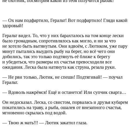
не охотник, посмотрим какой из тебя получится рыбак!
— Ох нам подфартило, Геральт! Вот подфартило! Гляди какой
здоровый!
Геральт видел. То, что у них барахталось на том конце лески
было громадным, сопротивлялось как могло, и ни за что
не хотело быть вытянутым. Они вдвоём, с Лютиком, уже пару
минут пытались выудить рыбу на берег, но всё чего они
добились, так это только подтянуть её ближе к берегу
и убедиться, что размеры их счастья превосходили все
ожидания. Леска была натянута как струна, резала руки.
— Не рви только, Лютик, не спеши! Подтягивай! — поучал
Геральт.
— Вдоволь нажрёмся! Ещё и останется! Или супчик сварга…
Он недосказал. Леска, со свистом, порвалась и друзья кубарем
покатились на траву, а рыба, ошалев от внезапного счастья,
мгновенно скрылась под водой.
— Твою ж мать!!! — Лютик закатил глаза.