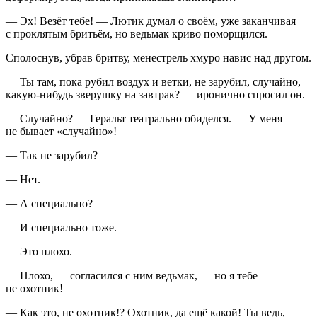
— Эх! Везёт тебе! — Лютик думал о своём, уже заканчивая
с проклятым бритьём, но ведьмак криво поморщился.
Сполоснув, убрав
бритв
у, менестрель хмуро навис над другом.
— Ты там, пока рубил воздух и ветки, не зарубил, случайно,
какую-нибудь зверушку на завтрак? — иронично спросил он.
— Случайно? — Геральт театрально обиделся. — У меня
не бывает «случайно»!
— Так не зарубил?
— Нет.
— А специально?
— И специально тоже.
— Это плохо.
— Плохо, — согласился с ним ведьмак, — но я тебе
не охотник!
— Как это, не охотник!? Охотник, да ещё какой! Ты ведь,