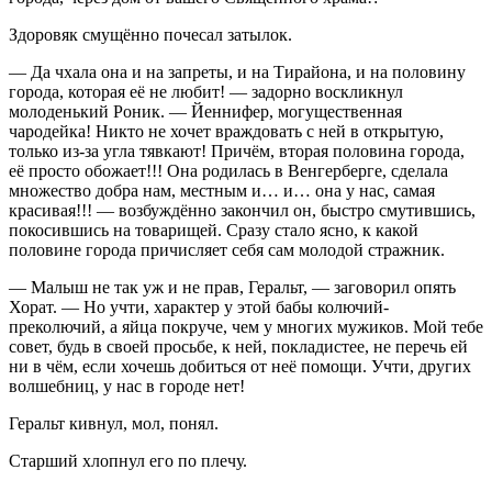
Здоровяк смущённо почесал затылок.
— Да чхала она и на запреты, и на Тирайона, и на половину
города, которая её не любит! — задорно воскликнул
молоденький Роник. — Йеннифер, могущественная
чародейка! Никто не хочет враждовать с ней в открытую,
только из-за угла тявкают! Причём, вторая половина города,
её просто обожает!!! Она родилась в Венгерберге, сделала
множество добра нам, местным и… и… она у нас, самая
красивая!!! — возбуждённо закончил он, быстро смутившись,
покосившись на товарищей. Сразу стало ясно, к какой
половине города причисляет себя сам молодой стражник.
— Малыш не так уж и не прав, Геральт, — заговорил опять
Хорат. — Но учти, характер у этой бабы колючий-
преколючий, а яйца покруче, чем у многих мужиков. Мой тебе
совет, будь в своей просьбе, к ней, покладистее, не перечь ей
ни в чём, если хочешь добиться от неё помощи. Учти, других
волшебниц, у нас в городе нет!
Геральт кивнул, мол, понял.
Старший хлопнул его по плечу.