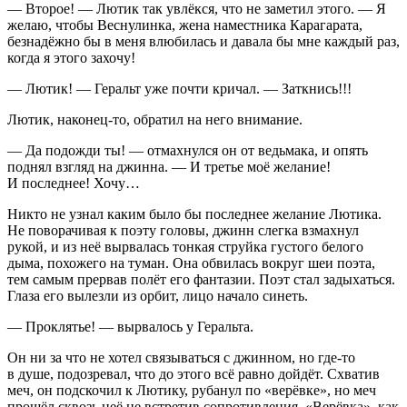
— Второе! — Лютик так увлёкся, что не заметил этого. — Я
желаю, чтобы Веснулинка, жена наместника Карагарата,
безнадёжно бы в меня влюбилась и давала бы мне каждый раз,
когда я этого захочу!
— Лютик! — Геральт уже почти кричал. — Заткнись!!!
Лютик, наконец-то, обратил на него внимание.
— Да подожди ты! — отмахнулся он от ведьмака, и опять
поднял взгляд на джинна. — И третье моё желание!
И последнее! Хочу…
Никто не узнал каким было бы последнее желание Лютика.
Не поворачивая к поэту головы, джинн слегка взмахнул
рукой, и из неё вырвалась тонкая струйка густого белого
дыма, похожего на туман. Она обвилась вокруг шеи поэта,
тем самым прервав полёт его фантазии. Поэт стал задыхаться.
Глаза его вылезли из орбит, лицо начало синеть.
— Проклятье! — вырвалось у Геральта.
Он ни за что не хотел связываться с джинном, но где-то
в душе, подозревал, что до этого всё равно дойдёт. Схватив
меч, он подскочил к Лютику, рубанул по «верёвке», но меч
прошёл сквозь неё не встретив сопротивления. «Верёвка», как