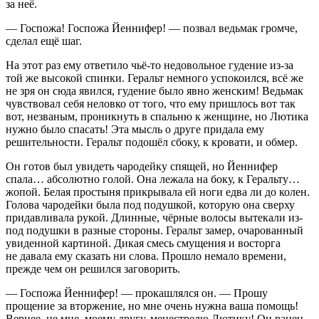
за неё.
— Госпожа! Госпожа Йеннифер! — позвал ведьмак громче,
сделал ещё шаг.
На этот раз ему ответило чьё-то недовольное гудение из-за
той же высокой спинки. Геральт немного успокоился, всё же
не зря он сюда явился, гудение было явно женским! Ведьмак
чувствовал себя неловко от того, что ему пришлось вот так
вот, незваным, проникнуть в спальню к женщине, но Лютика
нужно было спасать! Эта мысль о друге придала ему
решительности. Геральт подошёл сбоку, к кровати, и обмер.
Он готов был увидеть чародейку спящей, но Йеннифер
спала… абсолютно голой. Она лежала на боку, к Геральту…
жопой. Белая простыня прикрывала ей ноги едва ли до колен.
Голова чародейки была под подушкой, которую она сверху
придавливала рукой. Длинные, чёрные волосы вытекали из-
под подушки в разные стороны. Геральт замер, очарованный
увиденной картиной. Дикая смесь смущения и восторга
не давала ему сказать ни слова. Прошло немало времени,
прежде чем он решился заговорить.
— Госпожа Йеннифер! — прокашлялся он. — Прошу
прощение за вторжение, но мне очень нужна ваша помощь!
Вернее, не мне, моему другу, менестрелю Лютику! Он ранен.