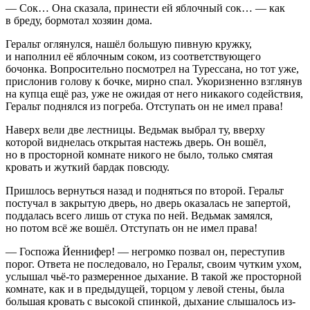
— Сок… Она сказала, принести ей яблочный сок… — как
в бреду, бормотал хозяин дома.
Геральт оглянулся, нашёл большую пивную кружку,
и наполнил её яблочным соком, из соответствующего
бочонка. Вопросительно посмотрел на Турессана, но тот уже,
прислонив голову к бочке, мирно спал. Укоризненно взглянув
на купца ещё раз, уже не ожидая от него никакого содействия,
Геральт поднялся из погреба. Отступать он не имел права!
Наверх вели две лестницы. Ведьмак выбрал ту, вверху
которой виднелась открытая настежь дверь. Он вошёл,
но в просторной комнате никого не было, только смятая
кровать и жуткий бардак повсюду.
Пришлось вернуться назад и подняться по второй. Геральт
постучал в закрытую дверь, но дверь оказалась не запертой,
поддалась всего лишь от стука по ней. Ведьмак замялся,
но потом всё же вошёл. Отступать он не имел права!
— Госпожа Йеннифер! — негромко позвал он, переступив
порог. Ответа не последовало, но Геральт, своим чутким ухом,
услышал чьё-то размеренное дыхание. В такой же просторной
комнате, как и в предыдущей, торцом у левой стены, была
большая кровать с высокой спинкой, дыхание слышалось из-