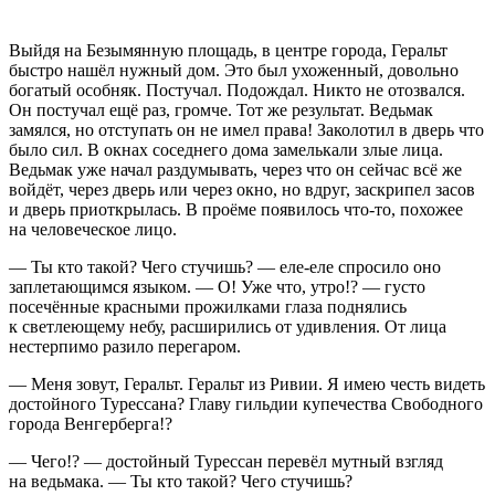
Выйдя на Безымянную площадь, в центре города, Геральт
быстро нашёл нужный дом. Это был ухоженный, довольно
богатый особняк. Постучал. Подождал. Никто не отозвался.
Он постучал ещё раз, громче. Тот же результат. Ведьмак
замялся, но отступать он не имел права! Заколотил в дверь что
было сил. В окнах соседнего дома замелькали злые лица.
Ведьмак уже начал раздумывать, через что он сейчас всё же
войдёт, через дверь или через окно, но вдруг, заскрипел засов
и дверь приоткрылась. В проёме появилось что-то, похожее
на человеческое лицо.
— Ты кто такой? Чего стучишь? — еле-еле спросило оно
заплетающимся языком. — О! Уже что, утро!? — густо
посечённые красными прожилками глаза поднялись
к светлеющему небу, расширились от удивления. От лица
нестерпимо разило перегаром.
— Меня зовут, Геральт. Геральт из Ривии. Я имею честь видеть
достойного Турессана? Главу гильдии купечества Свободного
города Венгерберга!?
— Чего!? — достойный Турессан перевёл мутный взгляд
на ведьмака. — Ты кто такой? Чего стучишь?