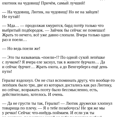
охотник на чудовищ! Причём, самый лучший!
— На чудовищ, Лютик, на чудовищ! Но не на зайцев!
Не путай!
— Мда… — продолжая хмурится, бард потёр только что
выбритый подбородок. — Зайчик бы сейчас не помешал!
Жрать то нечего, всё уже давно слопали. Вчера только один
раз и поели…
— Но ведь поели же!
— Это ты называешь «поели»!? По одной сухой лепёшке
с лучком!? Я вчера еле заснул, так в животе бурчало… Да
и сейчас бурчит… Жрать охота, а до Венгерберга ещё день
пути!
Геральт вздохнул. Он не стал вспоминать другу, что вообще-то
лепёшек было три, две из которых достались как раз Лютику,
но сейчас, возражать поэту было бессмысленно, есть,
действительно, хотелось. И очень.
— Да не грусти ты так, Геральт! — Лютик дружески хлопнул
товарища по плечу. — Я о тебе позабочусь! Не зря же мы
у речки! Сейчас что-нибудь поймаем. И если уж ты