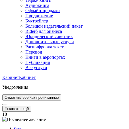
Тираж книги
Аудиокнига
Офлайн-продажи
Продвижение
Буктрейлер
Большой издательский пакет
Rideró для бизнеса
Юридический советник
Дополнительные услуги
Расшифровка текста
Перевод
Книги в аэропортах
Публикация
Все услуги
Кабинет
Кабинет
Уведомления
Отметить все как прочитанные
Показать ещё
18
+