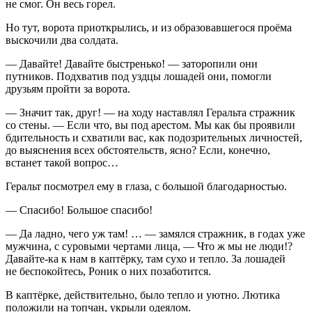
не смог. Он весь горел.
Но тут, ворота приоткрылись, и из образовавшегося проёма
выскочили два солдата.
— Давайте! Давайте быстренько! — заторопили они
путников. Подхватив под уздцы лошадей они, помогли
друзьям пройти за ворота.
— Значит так, друг! — на ходу наставлял Геральта стражник
со стены. — Если что, вы под арестом. Мы как бы проявили
бдительность и схватили вас, как подозрительных личностей,
до выяснения всех обстоятельств, ясно? Если, конечно,
встанет такой вопрос…
Геральт посмотрел ему в глаза, с большой благодарностью.
— Спасибо! Большое спасибо!
— Да ладно, чего уж там! … — замялся стражник, в годах уже
мужчина, с суровыми чертами лица, — Что ж мы не люди!?
Давайте-ка к нам в каптёрку, там сухо и тепло. За лошадей
не беспокойтесь, Роник о них позаботится.
В каптёрке, действительно, было тепло и уютно. Лютика
положили на топчан, укрыли одеялом.