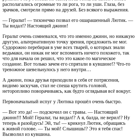
располагались огромные то ли рога, то ли уши. Глаза, без
зрачков, смотрели прямо на друзей. Без всякого выражения.
— Геральт! — тихонечко позвал его ошарашенный Лютик. —
Ты видал!? Настоящий джинн!
Геральт очень сомневался, что это именно джинн, но никакую
другую, альтернативную точку зрения, предложить не мог.
Судорожно перебирая в уме всех тварей, о которых знали
ведьмаки, он никак не мог вспомнить ничего похожего, так
что для начала он решил, что это какое-то магическое
создание. Вот только зачем его спрятали в кувшине!? Что-то
тревожное шевельнулось у него внутри…
А джинн, пока друзья приходили в себя от потрясения,
видимо заскучав, стал не спеша крутить головой,
неторопливо поворачиваясь, как будто оглядывая всё вокруг.
Первоначальный испуг у Лютика прошёл очень быстро.
— Вот это да! — подскочил он с травы. — Настоящий
джинн!!! Мой! Геральт, ты видал!? А я, балда, не верил!? Ну
теперь я разойдусь! Эй, ты! — крикнул Лютик, обращаясь
к живой голове. — Ты мой! Слышишь!? Это я тебя спас!
Вызволил из кувшина.