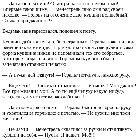
— Да какое там
вино
!? Смотри, какой он необычный!
Впервые такой вижу! — менестрель явно был рад своей
находке. — Голову на отсечение даю, кувшин волшебный!
Слыхал про джиннов!?
Ведьмак заинтересовался, подошёл к поэту.
Кувшин, действительно, был странным, Геральт тоже никогда
раньше таких не видел. Причудливо изогнутые ручки и сама
форма кувшина никак не напоминали тех его собратьев,
в которых подавали
вино
. Горлышко кувшина было
запечатано странной печатью.
— А ну-ка, дай глянуть! — Геральт потянул к находке руку.
— Ещё чего! — Лютик отстранился. — Я нашёл! Мой джинн!
Все три желания мои! А то ты ещё чепуху какую-нибудь
загадаешь, а мне потом расхлёбывать!
— Да я посмотрю только! — Геральт быстро выбросил руку
и ухватился за горлышко с печатью. — Не нужны мне твои
желания!
— Не дам!!! — менестрель схватился за ручки и стал тянуть
кувшин на себя. — Пусти! Я нашёл! Моё!!!