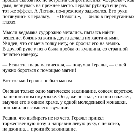
дым, вернулась на прежнее место. Геральт рубанул ещё раз,
тот же эффект. А Лютик, по-прежнему задыхался. Его руки
потянулись к Геральту, — «Помоги!», — было в перепуганных
глазах.
Мысли ведьмака судорожно метались, пытаясь найти
решение, боязнь за жизнь друга делала их хаотичными.
Увидев, что от меча толку нету, он бросил его на землю.
В другой руке у него была пробка от кувшина, со странной
печатью наверху.
— Если эта тварь магическая, — подумал Геральт, — с ней
нужно бороться с помощью магии!
Вот только Геральт не был магом.
Он знал только одно магическое заклинание, совсем короткое,
на непонятном ему языке. Он даже не знал, что оно означает,
выучил его в одном храме, у одной молоденькой монашки,
понравилось само его звучание.
Решив, что выбирать не из чего, Геральт принял
торжественную позу и направив левую руку, с печатью,
на джинна… произнёс заклинание.