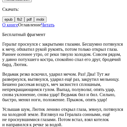
Скачать:
epub
fb2
pdf
mobi
О книге
Оглавление
Читать
Бесплатный фрагмент
Геральт проснулся с закрытыми глазами. Бесшумно потянулся
к мечу, обхватил рукой рукоять, потом только открыл глаза.
Раннее осеннее утро, от реки тянуло холодом. Совсем рядом,
у давно потухшего костра, спокойно спал его друг, бродячий
бард, Лютик.
Ведьмак резко вскочил, ударил мечом. Раз! Два! Тут же
развернулся, вытянулся, ударил ещё раз, закрутил мельницу.
Бешено рассекая воздух, меч засвистел сплошным,
непрекращающимся гулом. Выпад, полувольт, опять удар,
снова уклонение, снова удар! Ведьмак бил и бил. Сильно,
быстро, менял ноги, положение. Прыжок, опять удар!
Услышав шум, Лютик лениво открыл глаза, зевнул, потянулся
на холодной земле. Взглянул на Геральта сонными, ещё
не проснувшимися глазами. Потом встал, взял котелок
и направился к речке за водой.