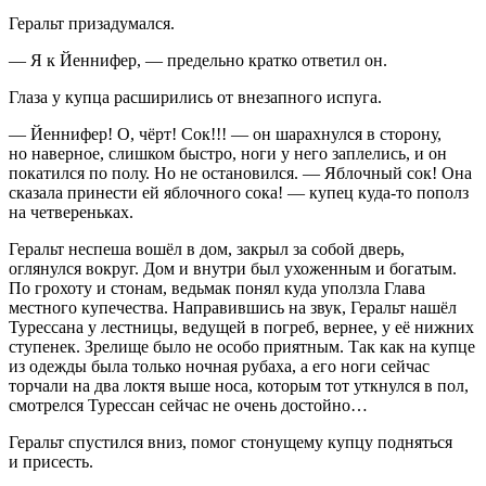
Геральт призадумался.
— Я к Йеннифер, — предельно кратко ответил он.
Глаза у купца расширились от внезапного испуга.
— Йеннифер! О, чёрт! Сок!!! — он шарахнулся в сторону,
но наверное, слишком быстро, ноги у него заплелись, и он
покатился по полу. Но не остановился. — Яблочный сок! Она
сказала принести ей яблочного сока! — купец куда-то пополз
на четвереньках.
Геральт неспеша вошёл в дом, закрыл за собой дверь,
оглянулся вокруг. Дом и внутри был ухоженным и богатым.
По грохоту и стонам, ведьмак понял куда уползла Глава
местного купечества. Направившись на звук, Геральт нашёл
Турессана у лестницы, ведущей в погреб, вернее, у её нижних
ступенек. Зрелище было не особо приятным. Так как на купце
из одежды была только ночная рубаха, а его ноги сейчас
торчали на два локтя выше носа, которым тот уткнулся в пол,
смотрелся Турессан сейчас не очень достойно…
Геральт спустился вниз, помог стонущему купцу подняться
и присесть.