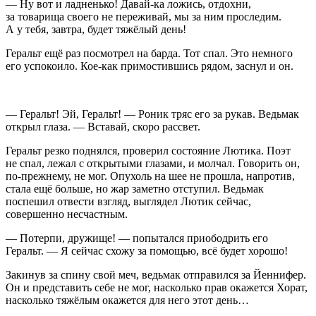
— Ну вот и ладненько! Давай-ка ложись, отдохни,
за товарища своего не переживай, мы за ним проследим.
А у тебя, завтра, будет тяжёлый день!
Геральт ещё раз посмотрел на барда. Тот спал. Это немного
его успокоило. Кое-как примостившись рядом, заснул и он.
— Геральт! Эй, Геральт! — Роник тряс его за рукав. Ведьмак
открыл глаза. — Вставай, скоро рассвет.
Геральт резко поднялся, проверил состояние Лютика. Поэт
не спал, лежал с открытыми глазами, и молчал. Говорить он,
по-прежнему, не мог. Опухоль на шее не прошла, напротив,
стала ещё больше, но жар заметно отступил. Ведьмак
поспешил отвести взгляд, выглядел Лютик сейчас,
совершенно несчастным.
— Потерпи, дружище! — попытался приободрить его
Геральт. — Я сейчас схожу за помощью, всё будет хорошо!
Закинув за спину свой меч, ведьмак отправился за Йеннифер.
Он и представить себе не мог, насколько прав окажется Хорат,
насколько тяжёлым окажется для него этот день…