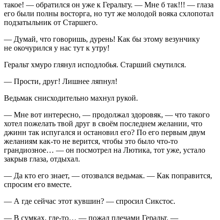
такое! — обратился он уже к Геральту. — Мне б так!!! — глаза
его были полны восторга, но тут же молодой вояка схлопотал
подзатыльник от Старшего.
— Думай, что говоришь, дурень! Как бы этому везунчику
не окочурился у нас тут к утру!
Геральт хмуро глянул исподлобья. Старший смутился.
— Прости, друг! Лишнее ляпнул!
Ведьмак снисходительно махнул рукой.
— Мне вот интересно, — продолжал здоровяк, — что такого
хотел пожелать твой друг в своём последнем желании, что
джинн так испугался и остановил его? По его первым двум
желаниям как-то не верится, чтобы это было что-то
грандиозное… — он посмотрел на Лютика, тот уже, устало
закрыв глаза, отдыхал.
— Да кто его знает, — отозвался ведьмак. — Как поправится,
спросим его вместе.
— А где сейчас этот кувшин? — спросил Сикстос.
— В сумках, где-то… — пожал плечами Геральт. —