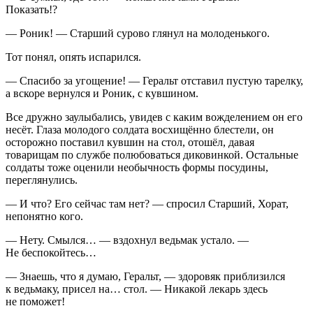
Показать!?
— Роник! — Старший сурово глянул на молоденького.
Тот понял, опять испарился.
— Спасибо за угощение! — Геральт отставил пустую тарелку,
а вскоре вернулся и Роник, с кувшином.
Все дружно заулыбались, увидев с каким вожделением он его
несёт. Глаза молодого солдата восхищённо блестели, он
осторожно поставил кувшин на стол, отошёл, давая
товарищам по службе полюбоваться диковинкой. Остальные
солдаты тоже оценили необычность формы посудины,
переглянулись.
— И что? Его сейчас там нет? — спросил Старший, Хорат,
непонятно кого.
— Нету. Смылся… — вздохнул ведьмак устало. —
Не беспокойтесь…
— Знаешь, что я думаю, Геральт, — здоровяк приблизился
к ведьмаку, присел на… стол. — Никакой лекарь здесь
не поможет!