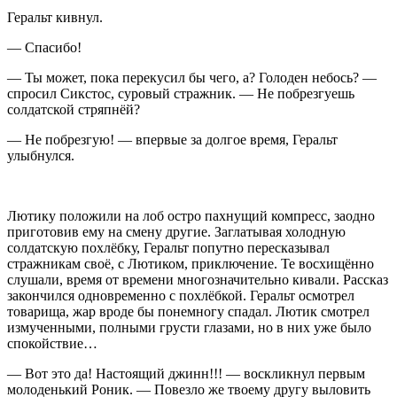
Геральт кивнул.
— Спасибо!
— Ты может, пока перекусил бы чего, а? Голоден небось? —
спросил Сикстос, суровый стражник. — Не побрезгуешь
солдатской стряпнёй?
— Не побрезгую! — впервые за долгое время, Геральт
улыбнулся.
Лютику положили на лоб остро пахнущий компресс, заодно
приготовив ему на смену другие. Заглатывая холодную
солдатскую похлёбку, Геральт попутно пересказывал
стражникам своё, с Лютиком, приключение. Те восхищённо
слушали, время от времени многозначительно кивали. Рассказ
закончился одновременно с похлёбкой. Геральт осмотрел
товарища, жар вроде бы понемногу спадал. Лютик смотрел
измученными, полными грусти глазами, но в них уже было
спокойствие…
— Вот это да! Настоящий джинн!!! — воскликнул первым
молоденький Роник. — Повезло же твоему другу выловить