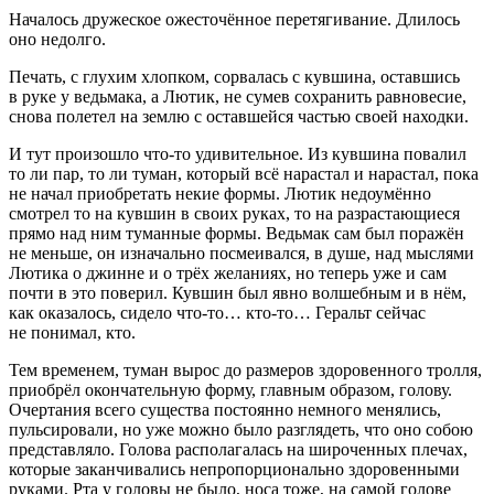
Началось дружеское ожесточённое перетягивание. Длилось
оно недолго.
Печать, с глухим хлопком, сорвалась с кувшина, оставшись
в руке у ведьмака, а Лютик, не сумев сохранить равновесие,
снова полетел на землю с оставшейся частью своей находки.
И тут произошло что-то удивительное. Из кувшина повалил
то ли пар, то ли туман, который всё нарастал и нарастал, пока
не начал приобретать некие формы. Лютик недоумённо
смотрел то на кувшин в своих руках, то на разрастающиеся
прямо над ним туманные формы. Ведьмак сам был поражён
не меньше, он изначально посмеивался, в душе, над мыслями
Лютика о джинне и о трёх желаниях, но теперь уже и сам
почти в это поверил. Кувшин был явно волшебным и в нём,
как оказалось, сидело что-то… кто-то… Геральт сейчас
не понимал, кто.
Тем временем, туман вырос до размеров здоровенного тролля,
приобрёл окончательную форму, главным образом, голову.
Очертания всего существа постоянно немного менялись,
пульсировали, но уже можно было разглядеть, что оно собою
представляло. Голова располагалась на широченных плечах,
которые заканчивались непропорционально здоровенными
руками. Рта у головы не было, носа тоже, на самой голове