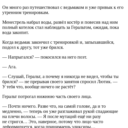
Он много раз путешествовал с ведьмаком и уже привык к его
утренним тренировкам.
Менестрель набрал воды, развёл костёр и
повеси
в над ним
полный котелок стал наблюдать за Геральтом, ожидая, пока
вода закипит.
Когда ведьмак закончил с тренировкой и, запыхавшийся,
подсел к другу, тот уже брился.
— Напрыгался? — покосился на него поэт.
— Ага.
— Слушай, Геральт, а почему я никогда не видел, чтобы ты
брился? — не прерывая своего занятия спросил Лютик. —
У тебя что, вообще ничего не растёт?
Геральт потрогал нижнюю часть своего лица.
— Почти ничего. Разве что, на самой голове, да и то
медленно, — теперь он уже разглаживал рукой спадающие
на плечи волосы. — Я после мутаций ещё ни разу
не стригся… Это, наверное, потому что лицо часто
деформируется, когда принимаешь эликсиры…