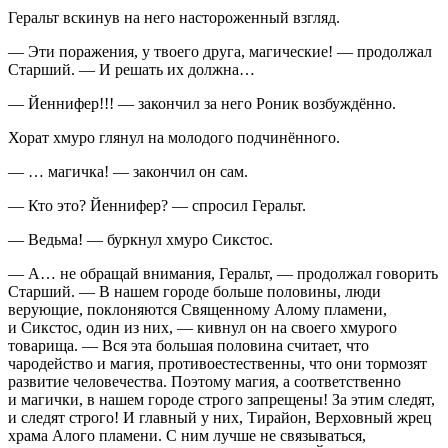
Геральт вскинув на него настороженный взгляд.
— Эти поражения, у твоего друга, магические! — продолжал
Старший. — И решать их должна…
— Йеннифер!!! — закончил за него Роник возбуждённо.
Хорат хмуро глянул на молодого подчинённого.
— … магичка! — закончил он сам.
— Кто это? Йеннифер? — спросил Геральт.
— Ведьма! — буркнул хмуро Сикстос.
— А… не обращай внимания, Геральт, — продолжал говорить
Старший. — В нашем городе больше половины, люди
верующие, поклоняются Священному Алому пламени,
и Сикстос, один из них, — кивнул он на своего хмурого
товарища. — Вся эта большая половина считает, что
чародейство и магия, противоестественны, что они тормозят
развитие человечества. Поэтому магия, а соответственно
и магички, в нашем городе строго запрещены! За этим следят,
и следят строго! И главный у них, Тирайон, Верховный жрец
храма Алого пламени. С ним лучше не связываться,