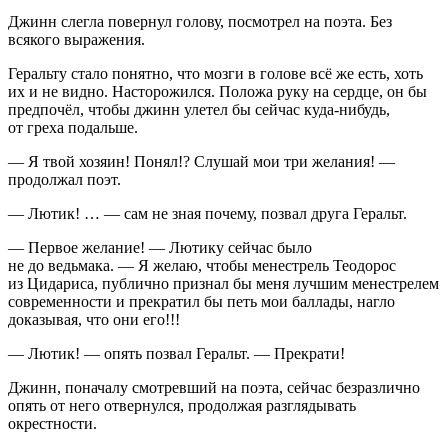
Джинн слегла повернул голову, посмотрел на поэта. Без
всякого выражения.
Геральту стало понятно, что мозги в голове всё же есть, хоть
их и не видно. Насторожился. Положа руку на сердце, он бы
предпочёл, чтобы джинн улетел бы сейчас куда-нибудь,
от греха подальше.
— Я твой хозяин! Понял!? Слушай мои три желания! —
продолжал поэт.
— Лютик! … — сам не зная почему, позвал друга Геральт.
— Первое желание! — Лютику сейчас было
не до ведьмака. — Я желаю, чтобы менестрель Теодорос
из Цидариса, публично признал бы меня лучшим менестрелем
современности и прекратил бы петь мои баллады, нагло
доказывая, что они его!!!
— Лютик! — опять позвал Геральт. — Прекрати!
Джинн, поначалу смотревший на поэта, сейчас безразлично
опять от него отвернулся, продолжая разглядывать
окрестности.