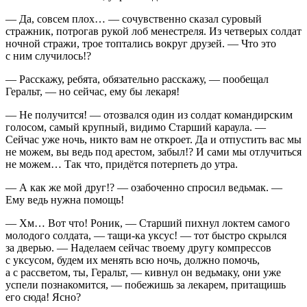
— Да, совсем плох… — сочувственно сказал суровый
стражник, потрогав рукой лоб менестреля. Из четверых солдат
ночной стражи, трое топтались вокруг друзей. — Что это
с ним случилось!?
— Расскажу, ребята, обязательно расскажу, — пообещал
Геральт, — но сейчас, ему бы лекаря!
— Не получится! — отозвался один из солдат командирским
голосом, самый крупный, видимо Старший караула. —
Сейчас уже ночь, никто вам не откроет. Да и отпустить вас мы
не можем, вы ведь под арестом, забыл!? И сами мы отлучиться
не можем… Так что, придётся потерпеть до утра.
— А как же мой друг!? — озабоченно спросил ведьмак. —
Ему ведь нужна помощь!
— Хм… Вот что! Роник, — Старший пихнул локтем самого
молодого солдата, — тащи-ка уксус! — тот быстро скрылся
за дверью. — Наделаем сейчас твоему другу компрессов
с уксусом, будем их менять всю ночь, должно помочь,
а с рассветом, ты, Геральт, — кивнул он ведьмаку, они уже
успели познакомится, — побежишь за лекарем, притащишь
его сюда! Ясно?