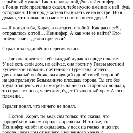
серьёзный мужик! Так что, когда пойдёшь к Йеннифер,
а Роник тебе правильно сказал, тебе нужно именно к ней, будь
осторожен! Полгорода хотела бы видеть её на костре! Но я
думаю, что только она сможет спасти твоего друга!
— Я понял тебя, Хорат, и согласен с тобой! Как рассветёт,
отправлюсь к этой… Йеннифер. А как мне её найти? Кто-
нибудь знает где она прячется?
Стражники удивлённо переглянулись.
— Где она прячется, тебе каждый дурак в городе покажет.
У неё есть свой дом, но сейчас, она гостит у Главы местной
купеческой гильдии, почтенного Турессана. У него
двухэтажный особняк, выходящий одной своей стороной
на центральную Безымянную площадь города. Ты его без
труда отыщешь, если смотреть на него со стороны площади,
то справа от него, через дом, будет Священный храм Алого
пламени…
Геральт понял, что ничего не понял.
— Постой, Хорат, ты ведь сам только что сказал, что
чародейки в вашем городе запрещены! И что же, эта
Йеннифер живёт не скрываясь, у всех на глазах, в центре
города, через дом от вашего Священного храма!?