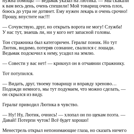
нужна помощь! — ведьмак указал на Лютика. — Мы скакали
к вам весь день, очень спешили! Мой товарищ очень плох,
боюсь до утра не дотянет. Ему нужен лекарь и очень срочно!
Прошу, впустите нас!!!
— Сочувствую, друг, но открыть ворота не могу! Служба!
У нас тут, знаешь ли, ни у кого нет запасной головы.
Тон стражника был категоричен. Геральт поник. Но тут
Лютик, видимо, потеряв сознание, свалился с лошади.
Ведьмак подскочил к нему, усадил на землю.
— Совести у вас нет! — крикнул он в отчаянии стражнику.
Тот потупился.
— Видать, друг, твоему товарищу и вправду хреново…
Подожди немного, мы тут подумаем, что можно сделать, —
он скрылся из виду.
Геральт приводил Лютика в чувство.
— Ну! Ну, Лютик, очнись! — хлопал он по щекам поэта. —
Давай! Потерпи чуток! Всё будет хорошо!
Менестрель открыл непонимающие глаза, но сказать ничего