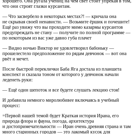
хорошего. Она ругала учениц на чём свет стоит упрекая в том,
что они строят глазки курсантам.
— Что засвербело в некоторых местах?! — кричала она
не скрывая своей ненависти. — Возьмите ёршик и почешите!
Ещё раз увижу что вы проходите мимо казармы курсантов
предупреждать не стану — получите по полной программе —
по некоторым из вас уже давно губа плачет
— Видно ночью Виктор не удовлетворил бабоньку —
прошелестело предположение по рядам девчонок — вот она
рвёт и мечет.
После быстрой переклички Баба Яга достала из планшета
конспект и сказала тоном от которого у девчонок начали
леденеть руки:
— Ещё один шепоток и все будете слушать лекцию стоя!
И добавила немного миролюбивее включаясь в учебный
процесс:
=Первой нашей темой будет
Краткая история Ирана, его
природа флора и фауна, погода, архитектура
и достопримечательности — Иран очень древняя страна и там
много старинных городов — это лакомый кусок для