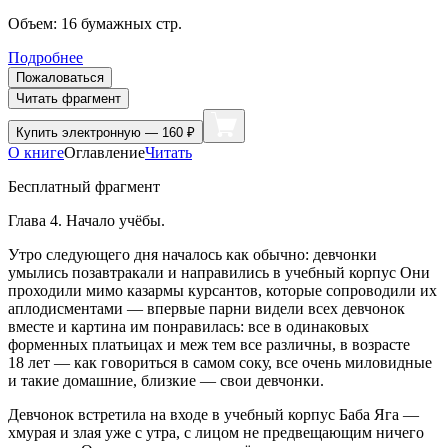
Объем:
16
бумажных стр.
Подробнее
Пожаловаться
Читать фрагмент
Купить
электронную — 160 ₽
О книге
Оглавление
Читать
Бесплатный фрагмент
Глава 4. Начало учёбы.
Утро следующего дня началось как обычно: девчонки
умылись позавтракали и направились в учебный корпус Они
проходили мимо казармы курсантов, которые сопроводили их
аплодисментами — впервые парни видели всех девчонок
вместе и картина им понравилась: все в одинаковых
форменных платьицах и меж тем все различны, в возрасте
18 лет — как говориться в самом соку, все очень миловидные
и такие домашние, близкие — свои девчонки.
Девчонок встретила на входе в учебный корпус Баба Яга —
хмурая и злая уже с утра, с лицом не предвещающим ничего