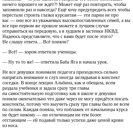
ничего хорошего не ждёт?! Может ещё раз повторить, чтобы
запомнили раз и навсегда? Ещё хочу предупредить всех чтобы
перестали строить глазки курсантам — эти парни не про
вас — они все из уважаемых высокопоставленных семей, а вы
все при первом же проколе можете в лучшем случае
отправиться на передовую, а в худшем в застенки НКВД.
Надеюсь представляете, что с вами будет после этого?
Не слышу ответа… Всё поняли?
— Всё! — хором ответили ученицы.
— Ну то то же! — ответила Баба Яга и начала урок.
Не все девушки понимали педагога приходилось сильно
напрягать внимание и слух иногда заглядывая в конспект
соседки. В конце лекции Альбина, как и обещала, всем
раздала учебники и задала сразу три главы
на самостоятельную подготовку как в школе и девушки
поняли окончательно что даже через не могу придётся писать
конспекты, потому что выучить сразу три главы было не всем
по силам. Каждая поняла, что поблажек от начальницы курса
не будет никому — ни отличницам ни тем более
отстающим — ей подавай только успехи даже ценой крови
из носа.