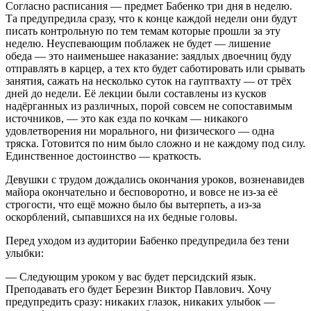
Согласно расписания — предмет Бабенко три дня в неделю.
Та предупредила сразу, что к конце каждой недели они будут
писать контрольную по тем темам которые прошли за эту
неделю. Неуспевающим поблажек не будет — лишение
обеда — это наименьшее наказание: заядлых двоечниц буду
отправлять в карцер, а тех кто будет саботировать или срывать
занятия, сажать на несколько суток на гауптвахту — от трёх
дней до недели. Её лекции были составлены из кусков
надёрганных из различных, порой совсем не сопоставимым
источников, — это как езда по кочкам — никакого
удовлетворения ни морального, ни физического — одна
тряска. Готовится по ним было сложно и не каждому под силу.
Единственное достоинство — краткость.
Девушки с трудом дождались окончания уроков, возненавидев
майора окончательно и бесповоротно, и вовсе не из-за её
строгости, что ещё можно было бы вытерпеть, а из-за
оскорблений, сыпавшихся на их бедные головы.
Перед уходом из аудитории Бабенко предупредила без тени
улыбки:
— Следующим уроком у вас будет персидский язык.
Преподавать его будет Березин Виктор Павлович. Хочу
предупредить сразу: никаких глазок, никаких улыбок —