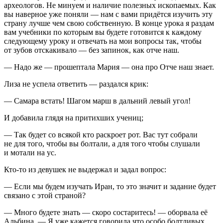
археологов. Не минуем и наличие полезных ископаемых. Как
вы наверное уже поняли — нам с вами придётся изучить эту
страну лучше чем свою собственную. В конце урока я раздам
вам учебники по которым вы будете готовится к каждому
следующему уроку и отвечать на мои вопросы так, чтобы
от зубов отскакивало — без запинок, как отче наш.
— Надо же — прошептала Мария — она про Отче наш знает.
Лиза не успела ответить — раздался крик:
— Самара встать! Шагом марш в дальний левый угол!
И добавила глядя на притихших учениц;
— Так будет со всякой кто раскроет рот. Вас тут собрали
не для того, чтобы вы болтали, а для того чтобы слушали
и мотали на ус.
Кто-то из девушек не выдержал и задал вопрос:
— Если мы будем изучать Иран, то это значит и задание будет
связано с этой страной?
— Много будете знать — скоро состаритесь! — оборвала её
Альбина. — Я уже кажется говорила что особо болтливых