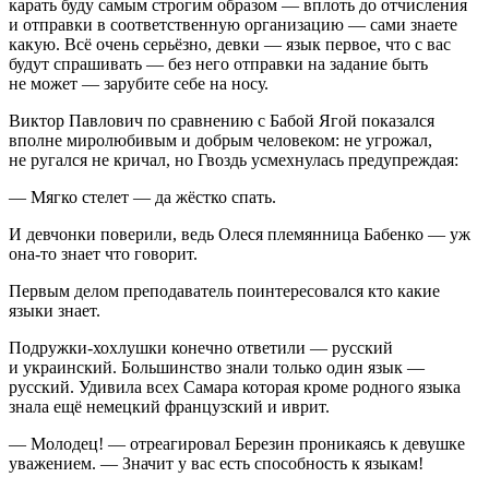
карать буду самым строгим образом — в
плоть
до отчисления
и отправки в соответственную организацию — сами знаете
какую. Всё очень серьёзно, девки — язык первое, что с вас
будут спрашивать — без него отправки на задание быть
не может — зарубите себе на носу.
Виктор Павлович по сравнению с Бабой Ягой показался
вполне миролюбивым и добрым человеком: не угрожал,
не ругался не кричал, но Гвоздь усмехнулась предупреждая:
— Мягко стелет — да жёстко спать.
И девчонки поверили, ведь Олеся племянница Бабенко — уж
она-то знает что говорит.
Первым делом преподаватель поинтересовался кто какие
языки знает.
Подружки-
хохл
ушки конечно ответили — русский
и
украи
нский. Большинство знали только один язык —
русский. Удивила всех Самара которая кроме родного языка
знала ещё немецкий французский и иврит.
— Молодец! — отреагировал Березин проникаясь к девушке
уважением. — Значит у вас есть способность к языкам!