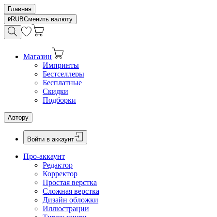
Главная
RUB
Сменить валюту
Магазин
Импринты
Бестселлеры
Бесплатные
Скидки
Подборки
Автору
Войти в аккаунт
Про-аккаунт
Редактор
Корректор
Простая верстка
Сложная верстка
Дизайн обложки
Иллюстрации