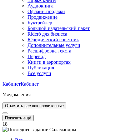
Тираж книги
Аудиокнига
Офлайн-продажи
Продвижение
Буктрейлер
Большой издательский пакет
Rideró для бизнеса
Юридический советник
Дополнительные услуги
Расшифровка текста
Перевод
Книги в аэропортах
Публикация
Все услуги
Кабинет
Кабинет
Уведомления
Отметить все как прочитанные
Показать ещё
18
+