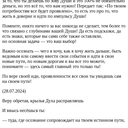
за то, что ты делаешь по зову Души и это 100% не обязательно
деньги, но это всё то, что вам нужно! Передает так: «По твоим
потребностям все будет проявлено», то есть это про то, что
жить в доверие и идти по импульсу Души!
Помните, никто ничего за вас никогда не сделает, тем более то
что связано с глубинами вашей Души! Да есть подсказки, да
есть знаки, которые вы сами себе также оставляли,
но основная задача — это ваш выбор!
Важно осознать — чего я хочу, как я хочу жить дальше, быть
ведомым или самому ввести свои события и идти в свои
новые пути, по новым дорогам и вы все это можете,
понимаете — здесь самый главный это только ты!
По вере своей иди, проявленности все свои ты увидишь сам
на своем пути!
(28.07.2024)
Веру обретая, крылья Духа расправляешь
И ввысь несёшься ты:
— туда, где осознание сопровождает на твоем истинном пути,