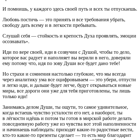
И помнишь, у каждого здесь своей путь и всех ты отпускаешь.
Любовь постичь — это принять и все требования убрать,
свободу дать всему и в легкости пребывать.
Слушай себя — стойкость и крепость Духа проявлять, эмоции
осознавать».
Иди по вере своей, иди в созвучии с Душой, чтобы то дело,
которое вас радует и наполняет вы верили в него, доверяли
ему потому что, идя по зову Души все будет дано тебе!
Но страхи и сомнения настолько глубокие, что мы всегда
через аналитику ума все оцифровываем — это убери, отпусти
и легко иди, и дальше будет легче, будут открываться новые
миры, все дороги они уже для тебя приготовлены, ты лишь
только иди!
Занимаясь делом Души, ты ощути, то самое удивительное,
когда встаешь чувство усталости его нет, а наоборот, ты
в лёгкости идёшь и потом ты готов в мирской работе делать
повседневную работу уже из чувства вот этой наполненности
и начинаешь наблюдать: приходят какие-то радостные вести,
кто-то какие-то презенты сделает — то есть мир благодарит