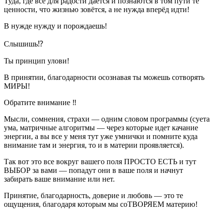
Туда, где все для радости дается и познаются в том пути те
ценности, что жизнью зовётся, а не нужда вперёд идти!
В нужде нужду и порождаешь!
Слышишь⁉️
Ты принцип улови!
В принятии, благодарности осознавая ты можешь сотворять
МИРЫ!
Обратите вн
иман
ие ‼️
Мысли, сомнения, страхи — одним словом программы (суета
ума, матричные алгоритмы — через которые идет качание
энергии, а вы все у меня тут уже умнички и помните куда
вн
иман
ие там и энергия, то и в материи проявляется).
Так вот это все вокруг вашего поля ПРОСТО ЕСТЬ и тут
ВЫБОР за вами — попадут они в ваше поля и начнут
забирать ваше вн
иман
ие или нет.
Принятие, благодарность, доверие и любовь — это те
ощущения, благодаря которым мы соТВОРЯЕМ материю!