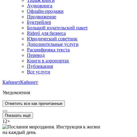
Тираж книги
Аудиокнига
Офлайн-продажи
Продвижение
Буктрейлер
Большой издательский пакет
Rideró для бизнеса
Юридический советник
Дополнительные услуги
Расшифровка текста
Перевод
Книги в аэропортах
Публикация
Все услуги
Кабинет
Кабинет
Уведомления
Отметить все как прочитанные
Показать ещё
12
+