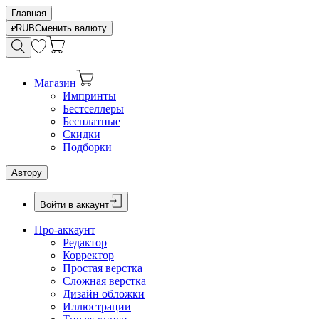
Главная
RUB
Сменить валюту
Магазин
Импринты
Бестселлеры
Бесплатные
Скидки
Подборки
Автору
Войти в аккаунт
Про-аккаунт
Редактор
Корректор
Простая верстка
Сложная верстка
Дизайн обложки
Иллюстрации