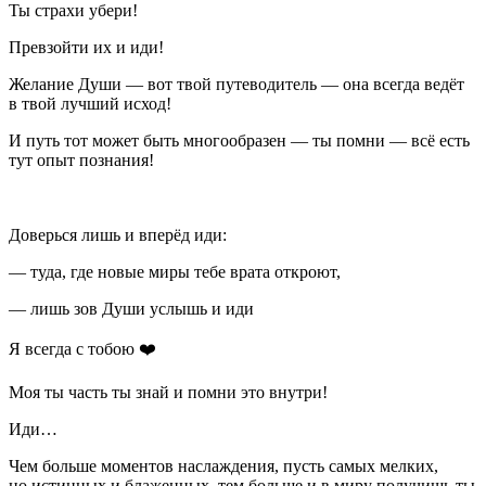
Ты страхи убери!
Превзойти их и иди!
Желание Души — вот твой путеводитель — она всегда ведёт
в твой лучший исход!
И путь тот может быть многообразен — ты помни — всё есть
тут опыт познания!
⠀
Доверься лишь и вперёд иди:
— туда, где новые миры тебе врата откроют,
— лишь зов Души услышь и иди
Я всегда с тобою ❤️
Моя ты часть ты знай и помни это внутри!
Иди…
Чем
боль
ше моментов наслаждения, пусть самых мелких,
но истинных и блаженных, тем
боль
ше и в миру получишь ты