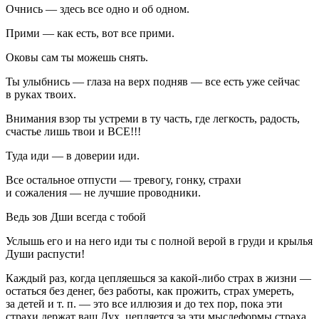
Очнись — здесь все одно и об одном.
Прими — как есть, вот все прими.
Оковы сам ты можешь снять.
Ты улыбнись — глаза на верх подняв — все есть уже сейчас
в руках твоих.
Вн
иман
ия взор ты устреми в ту часть, где легкость, радость,
счастье лишь твои и ВСЕ!!!
Туда иди — в доверии иди.
Все остальное отпусти — тревогу, гонку, страхи
и сожаления — не лучшие проводники.
Ведь зов Дши всегда с тобой
Услышь его и на него иди ты с полной верой в груди и крылья
Души распусти!
Каждый раз, когда цепляешься за какой-либо страх в жизни —
остаться без денег, без работы, как прожить, страх умереть,
за детей и т. п. — это все иллюзия и до тех пор, пока эти
страхи держат ваш Дух, цепляется за эти мыслеформы страха,