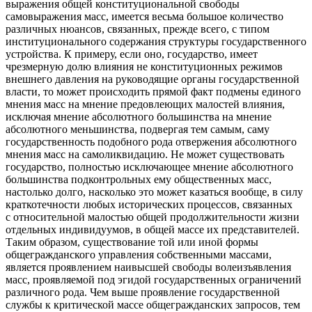
выражения общей конституциональной
свободы
самовыражения масс, имеется весьма большое количество
различных нюансов, связанных, прежде всего, с типом
институционального
содержания структуры государственного
устройства. К примеру, если оно, государство, имеет
чрезмерную долю влияния не конституционных режимов
внешнего давления на руководящие органы государственной
власти, то может происходить прямой факт подмены единого
мнения масс на мнение предовлеющих малостей влияния,
исключая мнение абсолютного большинства на мнение
абсолютного меньшинства, подвергая тем самым, саму
государственность подобного рода отвержения абсолютного
мнения масс на самоликвидацию. Не может существовать
государство, полностью исключающее мнение абсолютного
большинства подконтрольных ему общественных масс,
настолько долго, насколько это может казаться вообще, в силу
краткотечности любых исторических процессов, связанных
с относительной малостью общей продолжительности жизни
отдельных индивидуумов, в общей массе их представителей.
Таким образом, существование той или иной формы
общегражданского управления собственными массами,
является проявлением наивысшей свободы волеизъявления
масс, проявляемой под эгидой государственных ограничений
различного рода. Чем выше проявление государственной
службы к критической массе общегражданских запросов, тем