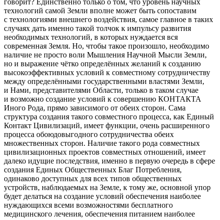
говорит? Единственно только о том, что уровень научных
технологий самой Земли вполне может быть сопоставим
с технологиями внешнего воздействия, самое главное в таких
случаях дать именно такой толчок к импульсу развития
необходимых технологий, в которых нуждается вся
современная Земля. Но, чтобы такое произошло, необходимо
наличие не просто воли Мышления Научной Мысли Земли,
но и выражение чётко определённых желаний к созданию
высокоэффективных условий к совместному сотрудничеству
между определёнными государственными властями Земли,
и Нами, представителями Области, только в таком случае
и возможно создание условий к совершению КОНТАКТА
Иного Рода, прямо зависимого от обеих сторон. Сама
структура создания такого совместного процесса, как Единый
Контакт Цивилизаций, имеет функции, очень расширенного
процесса обоюдовыгодного сотрудничества обеих
множественных сторон. Наличие такого рода совместных
цивилизационных проектов совместных отношений, имеет
далеко идущие последствия, именно в первую очередь в сфере
создания Единых Общественных Благ Потребления,
одинаково доступных для всех типов общественных
устройств, наблюдаемых на Земле, к тому же, основной упор
будет делаться на создание условий обеспечения наиболее
нуждающихся всеми возможностями бесплатного
медицинского лечения, обеспечения питанием наиболее