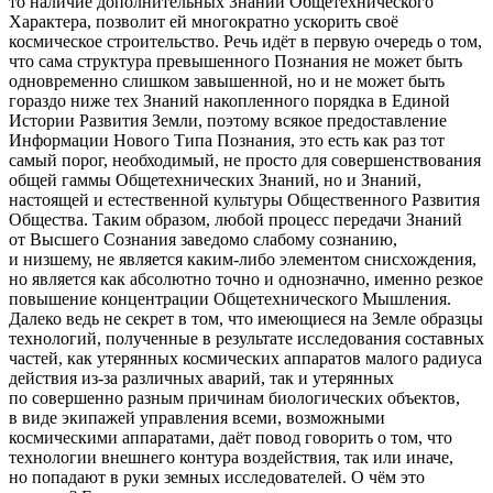
то наличие дополнительных Знаний Общетехнического
Характера, позволит ей многократно ускорить своё
космическое строительство. Речь идёт в первую очередь о том,
что сама структура превышенного Познания не может быть
одновременно слишком завышенной, но и не может быть
гораздо ниже тех Знаний накопленного порядка в Единой
Истории Развития Земли, поэтому всякое предоставление
Информации Нового Типа Познания, это есть как раз тот
самый порог, необходимый, не просто для совершенствования
общей гаммы Общетехнических Знаний, но и Знаний,
настоящей и естественной культуры Общественного Развития
Общества. Таким образом, любой процесс передачи Знаний
от Высшего Сознания заведомо слабому сознанию,
и низшему, не является каким-либо элементом снисхождения,
но является как абсолютно точно и однозначно, именно резкое
повышение концентрации Общетехнического Мышления.
Далеко ведь не секрет в том, что имеющиеся на Земле образцы
технологий, полученные в результате исследования составных
частей, как утерянных космических аппаратов малого радиуса
действия из-за различных аварий, так и утерянных
по совершенно разным причинам биологических объектов,
в виде экипажей управления всеми, возможными
космическими аппаратами, даёт повод говорить о том, что
технологии внешнего контура воздействия, так или иначе,
но попадают в руки земных исследователей. О чём это