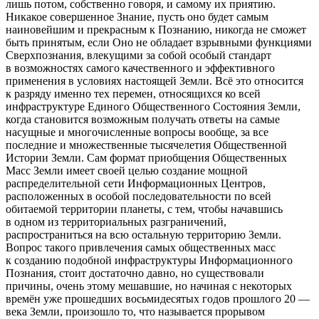
лишь потом, собственно говоря, и самому их приятию.
Никакое совершенное Знание, пусть оно будет самым
наиновейшим и прекрасным к Познанию, никогда не сможет
быть принятым, если Оно не обладает взрывными функциями
Сверхпознания, влекущими за собой особый стандарт
в возможностях самого качественного и эффективного
применения в условиях настоящей Земли. Всё это относится
к разряду именно тех перемен, относящихся ко всей
инфраструктуре Единого Общественного Состояния Земли,
когда становится возможным получать ответы на самые
насущные и многочисленные вопросы вообще, за все
последние и множественные тысячелетия Общественной
Истории Земли. Сам формат приобщения Общественных
Масс Земли имеет своей целью создание мощной
распределительной сети Информационных Центров,
расположенных в особой последовательности по всей
обитаемой территории планеты, с тем, чтобы начавшись
в одном из территориальных разграничений,
распространиться на всю остальную территорию Земли.
Вопрос такого привлечения самых общественных масс
к созданию подобной инфраструктуры Информационного
Познания, стоит достаточно давно, но существовали
причины, очень этому мешавшие, но начиная с некоторых
времён уже прошедших восьмидесятых годов прошлого 20 —
века Земли, произошло то, что называется прорывом