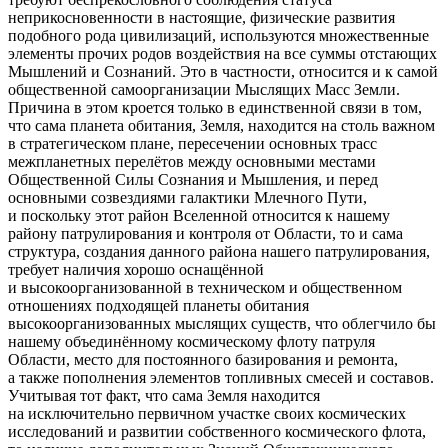
неприкосновенности в настоящие, физические развития
подобного рода цивилизаций, используются множественные
элементы прочих родов воздействия на все суммы отстающих
Мышлений и Сознаний. Это в частности, относится и к самой
общественной самоорганизации Мыслящих Масс Земли.
Причина в этом кроется только в единственной связи в том,
что сама планета обитания, Земля, находится на столь важном
в стратегическом плане, пересечении основных трасс
межпланетных перелётов между основными местами
Общественной Силы Сознания и Мышления, и перед
основными созвездиями галактики Млечного Пути,
и поскольку этот район Вселенной относится к нашему
району патрулирования и контроля от Области, то и сама
структура, создания данного района нашего патрулирования,
требует наличия хорошо оснащённой
и высокоорганизованной в техническом и общественном
отношениях подходящей планеты обитания
высокоорганизованных мыслящих существ, что облегчило бы
нашему объединённому космическому флоту патруля
Области, место для постоянного базирования и ремонта,
а также пополнения элементов топливных смесей и составов.
Учитывая тот факт, что сама Земля находится
на исключительно первичном участке своих космических
исследований и развитии собственного космического флота,