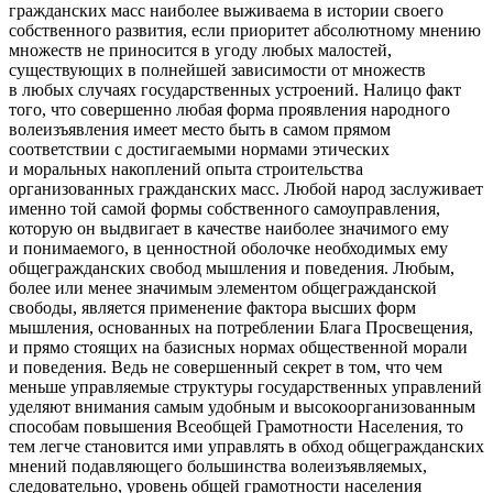
гражданских масс наиболее выживаема в истории своего
собственного развития, если приоритет абсолютному мнению
множеств не приносится в угоду любых малостей,
существующих в полнейшей зависимости от множеств
в любых случаях государственных устроений. Налицо факт
того, что совершенно любая форма проявления народного
волеизъявления имеет место быть в самом прямом
соответствии с достигаемыми нормами этических
и моральных накоплений опыта строительства
организованных гражданских масс. Любой народ заслуживает
именно той самой формы собственного самоуправления,
которую он выдвигает в качестве наиболее значимого ему
и понимаемого, в ценностной оболочке необходимых ему
общегражданских свобод мышления и поведения. Любым,
более или менее значимым элементом общегражданской
свободы, является применение фактора высших форм
мышления, основанных на потреблении Блага Просвещения,
и прямо стоящих на базисных нормах общественной морали
и поведения. Ведь не совершенный секрет в том, что чем
меньше управляемые структуры государственных управлений
уделяют внимания самым удобным и высокоорганизованным
способам повышения Всеобщей Грамотности Населения, то
тем легче становится ими управлять в обход общегражданских
мнений подавляющего большинства волеизъявляемых,
следовательно, уровень общей грамотности населения