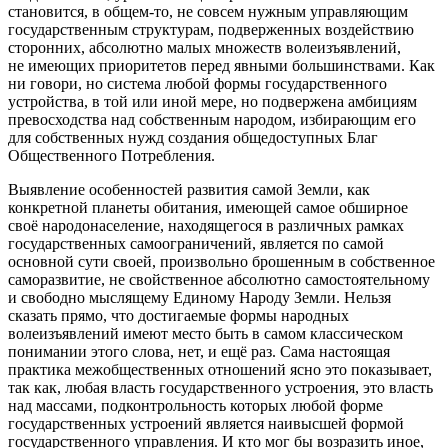
становится, в общем-то, не совсем нужным управляющим
государственным структурам, подверженных воздействию
сторонних, абсолютно малых множеств волеизъявлений,
не имеющих приоритетов перед явными большинствами. Как
ни говори, но система любой формы государственного
устройства, в той или иной мере, но подвержена амбициям
превосходства над собственным народом, избирающим его
для собственных нужд создания общедоступных Благ
Общественного Потребления.
Выявление особенностей развития самой Земли, как
конкретной планеты обитания, имеющей самое обширное
своё народонаселение, находящегося в различных рамках
государственных самоограничений, является по самой
основной сути своей, произвольно брошенным в собственное
саморазвитие, не свойственное абсолютно самостоятельному
и свободно мыслящему Единому Народу Земли. Нельзя
сказать прямо, что достигаемые формы народных
волеизъявлений имеют место быть в самом классическом
понимании этого слова, нет, и ещё раз. Сама настоящая
практика межобщественных отношений ясно это показывает,
так как, любая власть государственного устроения, это власть
над массами, подконтрольность которых любой форме
государственных устроений является наивысшей формой
государственного управления. И кто мог бы возразить иное,