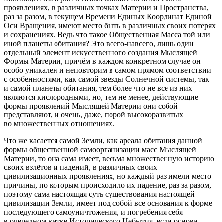
проявлениях, в различных точках Материи и Пространства,
раз за разом, в текущем Времени Единых Координат Единой
Оси Вращения, имеют место быть в различных своих потерях
и сохранениях. Ведь что такое Общественная Масса той или
иной планеты обитания? Это всего-навсего, лишь один
отдельный элемент искусственного создания Мыслящей
Формы Материи, причём в каждом конкретном случае он
особо уникален и неповторим в самом прямом соответствии
с особенностями, как самой звезды Солнечной системы, так
и самой планеты обитания, тем более что не все из них
являются кислородными, но, тем не менее, действующие
формы проявлений Мыслящей Материи они собой
представляют, и очень, даже, порой высокоразвитых
во множественных отношениях.
Что же касается самой Земли, как ареала обитания данной
формы общественной самоорганизации масс Мыслящей
Материи, то она сама имеет, весьма множественную историю
своих взлётов и падений, в различных своих
цивилизационных проявлениях, но каждый раз имели место
причины, по которым происходило их падение, раз за разом,
поэтому сама настоящая суть существования настоящей
цивилизации Земли, имеет под собой все основания к форме
последующего самоуничтожения, и погребения себя
в очередном витке Исторического Небытия, если основа