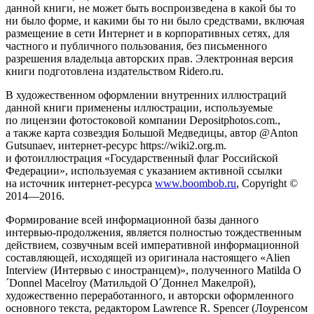
данной книги, не может быть воспроизведена в какой бы то
ни было форме, и какими бы то ни было средствами, включая
размещение в сети Интернет и в корпоративных сетях, для
частного и публичного пользования, без письменного
разрешения владельца авторских прав. Электронная версия
книги подготовлена издательством Ridero.ru.
В художественном оформлении внутренних иллюстраций
данной книги применены иллюстрации, используемые
по лицензии фотостоковой компании Depositphotos.com.,
а также карта созвездия Большой Медведицы, автор @Anton
Gutsunaev, интернет-ресурс https://wiki2.org.m.
и фотоиллюстрация «Государственный флаг Российской
Федерации», используемая с указанием активной ссылки
на источник интернет-ресурса
www.boombob.ru
, Copyright ©
2014—2016.
Формирование всей информационной базы данного
интервью-продолжения, является полностью тождественным
действием, созвучным всей императивной информационной
составляющей, исходящей из оригинала настоящего «Alien
Interview (Интервью с иностранцем)», полученного Matilda O
´Donnel Macelroy (Матильдой О´Доннел Макелрой),
художественно переработанного, и авторски оформленного
основного текста, редактором Lawrence R. Spencer (Лоуренсом