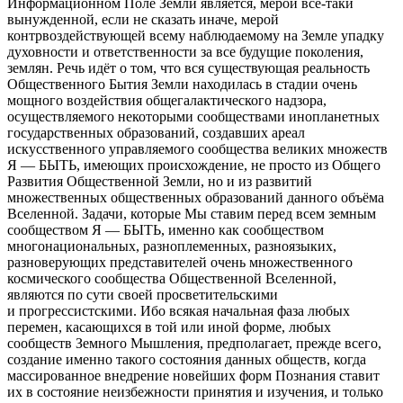
Информационном Поле Земли является, мерой всё-таки
вынужденной, если не сказать иначе, мерой
контрвоздействующей всему наблюдаемому на Земле упадку
духовности и ответственности за все будущие поколения,
землян. Речь идёт о том, что вся существующая реальность
Общественного Бытия Земли находилась в стадии очень
мощного воздействия общегалактического надзора,
осуществляемого некоторыми сообществами инопланетных
государственных образований, создавших ареал
искусственного управляемого сообщества великих множеств
Я — БЫТЬ, имеющих происхождение, не просто из Общего
Развития Общественной Земли, но и из развитий
множественных общественных образований данного объёма
Вселенной. Задачи, которые Мы ставим перед всем земным
сообществом Я — БЫТЬ, именно как сообществом
многонациональных, разноплеменных, разноязыких,
разноверующих представителей очень множественного
космического сообщества Общественной Вселенной,
являются по сути своей просветительскими
и прогрессистскими. Ибо всякая начальная фаза любых
перемен, касающихся в той или иной форме, любых
сообществ Земного Мышления, предполагает, прежде всего,
создание именно такого состояния данных обществ, когда
массированное внедрение новейших форм Познания ставит
их в состояние неизбежности принятия и изучения, и только