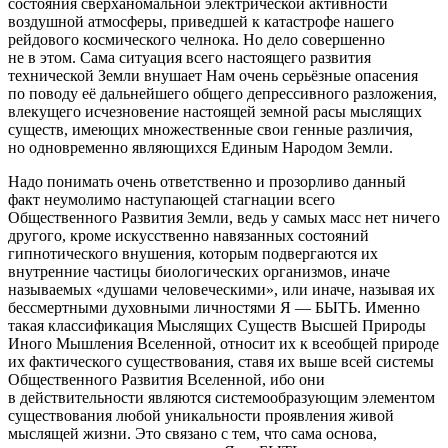
состояния сверханомальной электрической активности
воздушной атмосферы, приведшей к катастрофе нашего
рейдового космического челнока. Но дело совершенно
не в этом. Сама ситуация всего настоящего развития
технической Земли внушает Нам очень серьёзные опасения
по поводу её дальнейшего общего депрессивного разложения,
влекущего исчезновение настоящей земной расы мыслящих
существ, имеющих множественные свои генные различия,
но одновременно являющихся Единым Народом Земли.
Надо понимать очень ответственно и прозорливо данный
факт неумолимо наступающей стагнации всего
Общественного Развития Земли, ведь у самых масс нет ничего
другого, кроме искусственно навязанных состояний
гипнотического внушения, которым подвергаются их
внутренние частицы биологических организмов, иначе
называемых «душами человеческими», или иначе, называя их
бессмертными духовными личностями Я — БЫТЬ. Именно
такая классификация Мыслящих Существ Высшей Природы
Иного Мышления Вселенной, относит их к всеобщей природе
их фактического существования, ставя их выше всей системы
Общественного Развития Вселенной, ибо они
в действительности являются системообразующим элементом
существования любой уникальности проявления живой
мыслящей жизни. Это связано с тем, что сама основа,