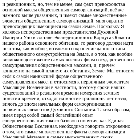
и реакционных, но, тем не менее, сам факт превосходства
основной массы общественных самоорганизаций, всё же
намного выше указанных, и имеют самые множественные
элементы общественных самоорганизаций, многократно
превосходящих имеющиеся на самой Земле. Поскольку Я
являюсь непосредственным представителем Духовной
Империи Уно в составе Экспедиционного Корпуса Области
нашего района основного обитания, то разговор должен идти
не о том, как вообще, возможно сохранение данного типа
общественного самоустройства на Земле, а о том, как вообще
возможно достижение самых высших форм государственного
самоуправления общественными массами, и, причём
конкретно на самой планете их обитания, Земле. Мы относим
себя к самой наивысшей форме общественного
самоуправления масс, и относимся к первичным элементам
Мыслящей Вселенной в частности, поэтому сроки наших
существований в реальном времени измерения земных
понятий времени, отходят на многие триллионы лет назад,
вплоть до эпохи начальных форм самоорганизации
первичных элементов Духовного Сознания. Таким образом,
имея перед собой самый богатейший опыт
совершенствования такого базового понятия, как Единая
Общественная Вселенная, необходимо говорить откровенно
о том, что самые множественные факты самоорганизации
Мыслящей Материи в самых множественных своих