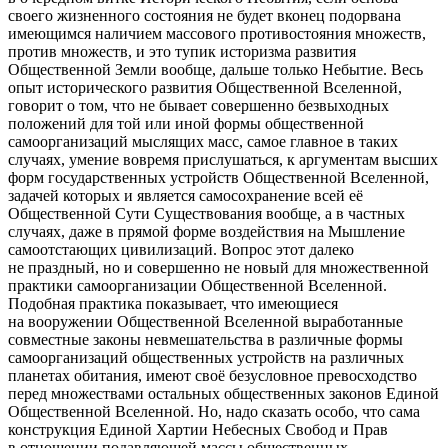
своего жизненного состояния не будет вконец подорвана
имеющимся наличием массового противостояния множеств,
против множеств, и это тупик историзма развития
Общественной Земли вообще, дальше только Небытие. Весь
опыт исторического развития Общественной Вселенной,
говорит о том, что не бывает совершенно безвыходных
положений для той или иной формы общественной
самоорганизаций мыслящих масс, самое главное в таких
случаях, умение вовремя прислушаться, к аргументам высших
форм государственных устройств Общественной Вселенной,
задачей которых и является самосохранение всей её
Общественной Сути Существования вообще, а в частных
случаях, даже в прямой форме воздействия на Мышление
самоотстающих цивилизаций. Вопрос этот далеко
не праздный, но и совершенно не новый для множественной
практики самоорганизации Общественной Вселенной.
Подобная практика показывает, что имеющиеся
на вооружении Общественной Вселенной выработанные
совместные законы невмешательства в различные формы
самоорганизаций общественных устройств на различных
планетах обитания, имеют своё безусловное превосходство
перед множествами остальных общественных законов Единой
Общественной Вселенной. Но, надо сказать особо, что сама
конструкция Единой Хартии Небесных Свобод и Прав
в отношении подавляющей массы общественных