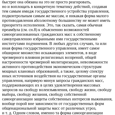
быстрее она обязана на это не просто реагировать,
но и воплощать в конкретную тематику действий, создавая
тем самым имидж государственного устройства управления,
подконтрольным самым же массам, и никакая форма малого
противодавления абсолютному большинству не может иметь
приоритета исполнения. Это, так сказать, самая обычная
преамбула (см. сн.8) к объяснению возможностей
самоорганизованных гражданских масс к собственному
самоуправлению избранными ими государственными
институтами подчинения. В любых других случаях, та или
иная форма государственного управления, имеет самое
обширное множество искажающих элементов, в виде
чрезмерного влияния религиозных воззрений, общей
настроенности чрезмерной милитаризации, невозможности
активного противодействия экономическим структурам
мощных клановых образований, а также, целому спектру
иных источников воздействия на государственные органы
управления, напрямую минуя запросы гражданских масс,
поддерживающих их в целях удовлетворения массовых
запросов на свободу волеизъявления, свободу жизни, свободу
выбора, свободу желания, свободу собственной
самоорганизации защиты собственных интересов выживания,
вообще порой вне зависимости от государственных форм
общенациональной защиты масс от различных угроз,
и т. д. Одним словом, именно та форма самоорганизации