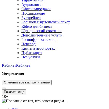
Тираж книги
Аудиокнига
Офлайн-продажи
Продвижение
Буктрейлер
Большой издательский пакет
Rideró для бизнеса
Юридический советник
Дополнительные услуги
Расшифровка текста
Перевод
Книги в аэропортах
Публикация
Все услуги
Кабинет
Кабинет
Уведомления
Отметить все как прочитанные
Показать ещё
18
+