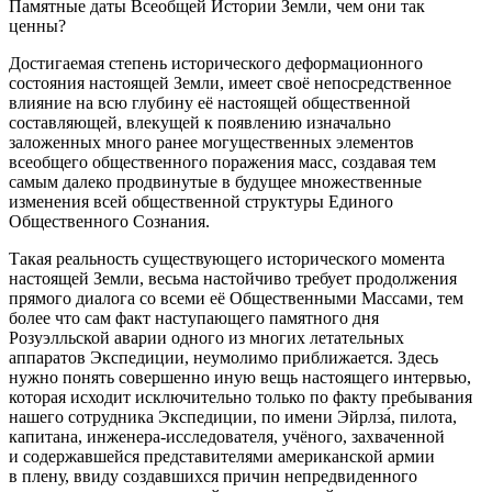
Памятные даты Всеобщей Истории Земли, чем они так
ценны?
Достигаемая степень исторического деформационного
состояния настоящей Земли, имеет своё непосредственное
влияние на всю глубину её настоящей общественной
составляющей, влекущей к появлению изначально
заложенных много ранее могущественных элементов
всеобщего общественного поражения масс, создавая тем
самым далеко продвинутые в будущее множественные
изменения всей общественной структуры Единого
Общественного Сознания.
Такая реальность существующего исторического момента
настоящей Земли, весьма настойчиво требует продолжения
прямого диалога со всеми её Общественными Массами, тем
более что сам факт наступающего памятного дня
Розуэлльской аварии одного из многих летательных
аппаратов Экспедиции, неумолимо приближается. Здесь
нужно понять совершенно иную вещь настоящего интервью,
которая исходит исключительно только по факту пребывания
нашего сотрудника Экспедиции, по имени Эйрлза́, пилота,
капитана, инженера-исследователя, учёного, захваченной
и содержавшейся представителями американской армии
в плену, ввиду создавшихся причин непредвиденного