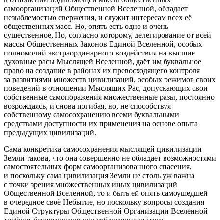
самоорганизаций Общественной Вселенной, обладает
незыблемостью свержения, и служит интересам всех её
общественных масс. Но, опять есть одно и очень
существенное, Но, согласно которому, делегирование от всей
массы Общественных Законов Единой Вселенной, особых
полномочий экстраординарного воздействия на высшие
духовные расы Мыслящей Вселенной, даёт им буквальное
право на создание в районах их превосходящего контроля
за развитиями множеств цивилизаций, особых режимов своих
поведений в отношении Мыслящих Рас, допускающих свои
собственные самопоражения множественные разы, постоянно
возрождаясь, и снова погибая, но, не способствуя
собственному самосохранению всеми буквальными
средствами доступности их применения на основе опыта
предыдущих цивилизаций.
Сама конкретика самосохранения мыслящей цивилизации
Земли такова, что она совершенно не обладает возможностями
самостоятельных форм самоорганизованного спасения,
и поскольку сама цивилизация Земли не столь уж важна
с точки зрения множественных иных цивилизаций
Общественной Вселенной, то и быть ей опять самоушедшей
в очередное своё Небытие, но поскольку вопросы создания
Единой Структуры Общественной Организации Вселенной
требуют беспрекословного соблюдения статуса