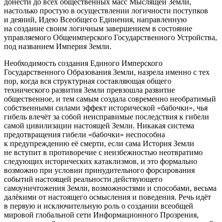
донести до всех общественных масс Мыслящей Земли,
настолько простую в осуществлении логичности поступков
и деяний, Идею Всеобщего Единения, направленную
на создание своим логичным завершением в состояние
управляемого Общеимперского Государственного Устройства,
под названием Империя Земли.
Необходимость создания Единого Имперского
Государственного Образования Земли, назрела именно с тех
пор, когда вся структурная составляющая общего
технического развития Земли превзошла развитие
общественное, и тем самым создала современно необратимый
собственными силами эффект исторической «бабочки»
, чья
гибель влечёт за собой неисправимые последствия к гибели
самой цивилизации настоящей Земли. Никакая система
предотвращения гибели «бабочки» неспособна
к предупреждению её смерти, если сама История Земли
не вступит в противоречие с неизбежностью неотвратимо
следующих исторических катаклизмов, и это формально
возможно при условии принудительного форсирования
событий настоящей реальности действующего
самоуничтожения Земли, возможностями и способами, весьма
далёкими от настоящего осмысления и поведения. Речь идёт
в первую и исключительную роль о создании всеобщей
мировой глобальной сети Информационного Прозрения,