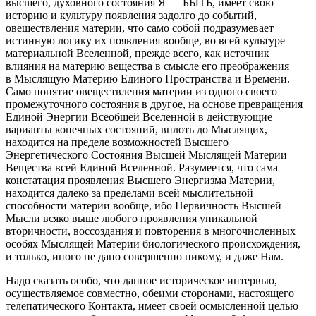
высшего, духовного состояния Я — БЫТЬ, имеет свою
историю и культуру появления задолго до событий,
овеществления материи, что само собой подразумевает
истинную логику их появления вообще, во всей культуре
материальной Вселенной, прежде всего, как источник
влияния на материю вещества в смысле его преображения
в Мыслящую Материю Единого Пространства и Времени.
Само понятие овеществления материи из одного своего
промежуточного состояния в другое, на основе превращения
Единой Энергии Всеобщей Вселенной в действующие
варианты конечных состояний, вплоть до Мыслящих,
находится на пределе возможностей Высшего
Энергетического Состояния Высшей Мыслящей Материи
Вещества всей Единой Вселенной. Разумеется, что сама
констатация проявления Высшего Энергизма Материи,
находится далеко за пределами всей мыслительной
способности материи вообще, ибо Первичность Высшей
Мысли всяко выше любого проявления уникальной
вторичности, воссоздания и повторения в многочисленных
особях Мыслящей Материи биологического происхождения,
и только, иного не дано совершенно никому, и даже Нам.
Надо сказать особо, что данное историческое интервью,
осуществляемое совместно, обеими сторонами, настоящего
телепатического Контакта, имеет своей осмысленной целью