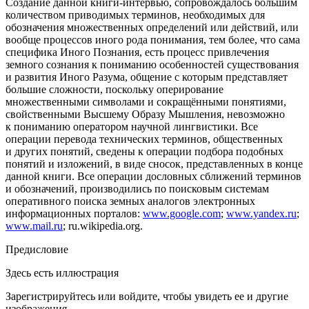
Создание данной книги-интервью, сопровождалось большим
количеством приводимых терминов, необходимых для
обозначения множественных определений или действий, или
вообще процессов иного рода понимания, тем более, что сама
специфика Иного Познания, есть процесс привлечения
земного сознания к пониманию особенностей существования
и развития Иного Разума, общение с которым представляет
большие сложности, поскольку оперирование
множественными символами и сокращёнными понятиями,
свойственными Высшему Образу Мышления, невозможно
к пониманию оператором научной лингвистики. Все
операции перевода технических терминов, общественных
и других понятий, сведены к операции подбора подобных
понятий и изложений, в виде сносок, представленных в конце
данной книги. Все операции дословных сближений терминов
и обозначений, производились по поисковым системам
оперативного поиска земных аналогов электронных
информационных порталов:
www.google.com
;
www.yandex.ru
;
www.mail.ru
; ru.wikipedia.org.
Предисловие
Здесь есть иллюстрация
Зарегистрируйтесь или войдите, чтобы увидеть ее и другие
изображения