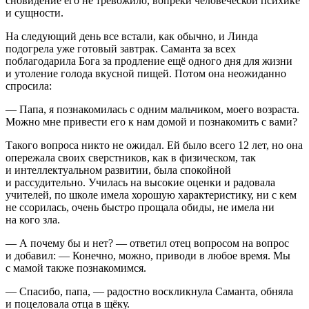
сновидение его не тревожило, вопреки человеческой психике
и сущности.
На следующий день все встали, как обычно, и Линда
подогрела уже готовый завтрак. Саманта за всех
поблагодарила Бога за продление ещё одного дня для жизни
и утоление голода вкусной пищей. Потом она неожиданно
спросила:
— Папа, я познакомилась с одним мальчиком, моего возраста.
Можно мне привести его к нам домой и познакомить с вами?
Такого вопроса никто не ожидал. Ей было всего 12 лет, но она
опережала своих сверстников, как в физическом, так
и интеллектуальном развитии, была спокойной
и рассудительно. Училась на высокие оценки и радовала
учителей, по школе имела хорошую характеристику, ни с кем
не ссорилась, очень быстро прощала обиды, не имела ни
на кого зла.
— А почему бы и нет? — ответил отец вопросом на вопрос
и добавил: — Конечно, можно, приводи в любое время. Мы
с мамой также познакомимся.
— Спасибо, папа, — радостно воскликнула Саманта, обняла
и поцеловала отца в щёку.