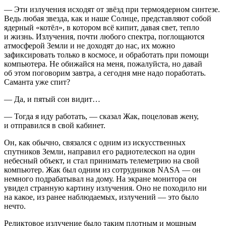
— Эти излучения исходят от звёзд при термоядерном синтезе.
Ведь любая звезда, как и наше Солнце, представляют собой
ядерный «котёл», в котором всё кипит, давая свет, тепло
и жизнь. Излучения, почти любого спектра, поглощаются
атмосферой Земли и не доходят до нас, их можно
зафиксировать только в космосе, и обработать при помощи
компьютера. Не обижайся на меня, пожалуйста, но давай
об этом поговорим завтра, а сегодня мне надо поработать.
Саманта уже спит?
— Да, и пятый сон видит…
— Тогда я иду работать, — сказал Жак, поцеловав жену,
и отправился в свой кабинет.
Он, как обычно, связался с одним из искусственных
спутников Земли, направил его радиотелескоп на один
небесный объект, и стал принимать телеметрию на свой
компьютер. Жак был одним из сотрудников NASA — он
немного подрабатывал на дому. На экране монитора он
увидел странную картину излучения. Оно не походило ни
на какое, из ранее наблюдаемых, излучений — это было
нечто.
Реликтовое излучение было таким плотным и мощным