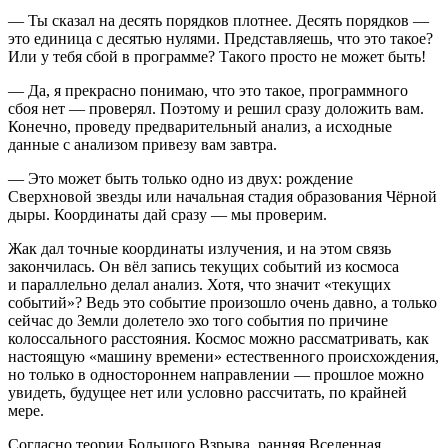
— Ты сказал на десять порядков плотнее. Десять порядков —
это единица с десятью нулями. Представляешь, что это такое?
Или у тебя сбой в программе? Такого просто не может быть!
— Да, я прекрасно понимаю, что это такое, программного
сбоя нет — проверял. Поэтому и решил сразу доложить вам.
Конечно, проведу предварительный анализ, а исходные
данные с анализом привезу вам завтра.
— Это может быть только одно из двух: рождение
Сверхновой звезды или начальная стадия образования Чёрной
дыры. Координаты дай сразу — мы проверим.
Жак дал точные координаты излучения, и на этом связь
закончилась. Он вёл запись текущих событий из космоса
и параллельно делал анализ. Хотя, что значит «текущих
событий»? Ведь это событие произошло очень давно, а только
сейчас до Земли долетело эхо того события по причине
колоссального расстояния. Космос можно рассматривать, как
настоящую «машину времени» естественного происхождения,
но только в одностороннем направлении — прошлое можно
увидеть, будущее нет или условно рассчитать, по крайней
мере.
Согласно теории Большого Взрыва, ранняя Вселенная