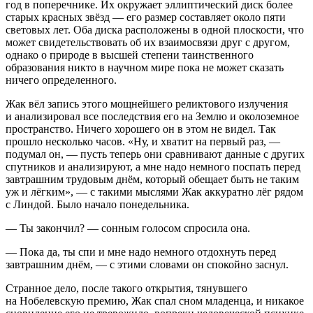
год в поперечнике. Их окружает эллиптический диск более
старых красных звёзд — его размер составляет около пяти
световых лет. Оба диска расположены в одной плоскости, что
может свидетельствовать об их взаимосвязи друг с другом,
однако о природе в высшей степени таинственного
образования никто в научном мире пока не может сказать
ничего определенного.
Жак вёл запись этого мощнейшего реликтового излучения
и анализировал все последствия его на Землю и околоземное
пространство. Ничего хорошего он в этом не видел. Так
прошло несколько часов. «Ну, и хватит на первый раз, —
подумал он, — пусть теперь они сравнивают данные с других
спутников и анализируют, а мне надо немного поспать перед
завтрашним трудовым днём, который обещает быть не таким
уж и лёгким», — с такими мыслями Жак аккуратно лёг рядом
с Линдой. Было начало понедельника.
— Ты закончил? — сонным голосом спросила она.
— Пока да, ты спи и мне надо немного отдохнуть перед
завтрашним днём, — с этими словами он спокойно заснул.
Странное дело, после такого открытия, тянувшего
на Нобелевскую премию, Жак спал сном младенца, и никакое