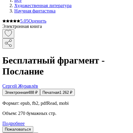
Все
Художественная литература
Научная фантастика
5.0
5
Оценить
Электронная книга
Бесплатный фрагмент -
Послание
Сергей Журавлёв
Электронная
488
₽
Печатная
1 262
₽
Формат:
epub, fb2, pdfRead, mobi
Объем:
270
бумажных стр.
Подробнее
Пожаловаться