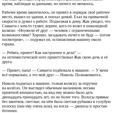
время, наблюдая за данными, но ничего не менялось.
Рабочее время закончилось, он привёл в порядок своё рабочее
место, вышел из здания, и поехал домой. Ехал на привычной
скорости и думал о работе. Подъезжая к дому, Жак увидел, что
Саманта с кем-то гуляет, вернее, кого-то возит в инвалидной
коляске. «Неужели её друг — человек с ограниченными
возможностями? Хорошо, загадывать ничего не буду — потом
посмотрим», — подумал он, останавливая машину около
гаража.
— Ребята, привет! Как настроение и дела? —
на оптимистической ноте приветствовал Жак свою дочь и её
друга.
— Привет, папа! — Саманта подбежала к машине. — У меня
всё нормально, а это мой друг — Николь. Познакомьтесь.
Николь подъехал к машине, толкая коляску за поручни
на
колёс
ах. Он выглядел обычным мальчиком, весьма
приятной внешностью, на вид ему можно было дать
двенадцать-тринадцать лет, но не более того. Волосы прямые
без завитков, светлые, на нём была светлая рубашка в голубую
полоску (она ему очень шла), на ногах — джинсы и простые
ботинки.