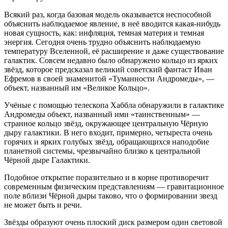
Всякий раз, когда базовая модель оказывается неспособной
объяснить наблюдаемое явление, в неё вводится какая-нибудь
новая сущность, как: инфляция, темная материя и темная
энергия. Сегодня очень трудно объяснить наблюдаемую
температуру Вселенной, её расширение и даже существование
галактик. Совсем недавно было обнаружено кольцо из ярких
звёзд, которое предсказал великий советский фантаст Иван
Ефремов в своей знаменитой «Туманности Андромеды», —
объект, названный им «Великое Кольцо».
Учёные с помощью телескопа Хаббла обнаружили в галактике
Андромеды объект, названный ими «таинственным» —
странное кольцо звёзд, окружающее центральную Чёрную
дыру галактики. В него входит, примерно, четыреста очень
горячих и ярких голубых звёзд, обращающихся наподобие
планетной системы, чрезвычайно близко к центральной
Чёрной дыре Галактики.
Подобное открытие поразительно и в корне противоречит
современным физическим представлениям — гравитационное
поле вблизи Чёрной дыры таково, что о формировании звезд
не может быть и речи.
Звёзды образуют очень плоский диск размером один световой