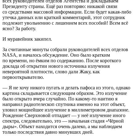
всех руководителей отделов Агентства и докладываем
Президент
у страны. Ещё раз повторяю: никакой связи
со средствами массовой информации. Если будет какая-либо
утечка данных или краткий комментарий, этот сотрудник
подлежит увольнению с лишением всех пособий! Всем всё
ясно? За работу.
И муравейник закипел.
За считанные минуты собрали руководителей всех отделов
NASA, и началось обсуждение. Оно было кратким
по времени, но ёмким по содержанию. После короткого
доклада об открытии нового источника излучения
невероятной плотности, слово дали Жаку, как
первооткрывателю.
— Я не хочу никого пугать и делать пафоса из этого, однако
картина складывается следующим образом. Это излучение
было открыто вчера случайно. По какому-то наитию я
направил радиотелескоп спутника именно на этот объект,
уловил мощнейшее излучение в миллиметровом диапазоне.
Рождение Сверхновой отпадает — у неё излучение иного
спектра, следовательно, это — начальная стадия «Чёрной
дыры». Объект находится очень далеко, а мы наблюдаем
только последствия давно минувших дней.