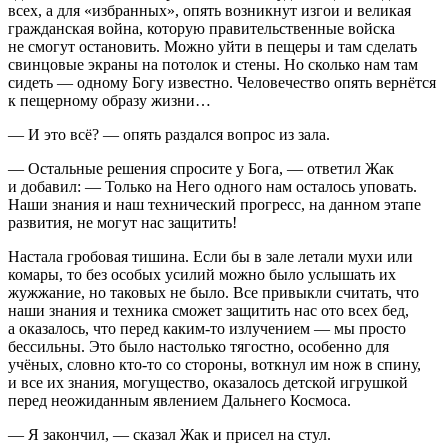
всех, а для «избранных», опять возникнут изгои и великая
гражданская война, которую правительственные войска
не смогут остановить. Можно уйти в пещеры и там сделать
свинцовые экраны на потолок и стены. Но сколько нам там
сидеть — одному Богу известно. Человечество опять вернётся
к пещерному образу жизни…
— И это всё? — опять раздался вопрос из зала.
— Остальные решения спросите у Бога, — ответил Жак
и добавил: — Только на Него одного нам осталось уповать.
Наши знания и наш технический прогресс, на данном этапе
развития, не могут нас защитить!
Настала гробовая тишина. Если бы в зале летали мухи или
комары, то без особых усилий можно было услышать их
жужжание, но таковых не было. Все привыкли считать, что
наши знания и техника сможет защитить нас ото всех бед,
а оказалось, что перед каким-то излучением — мы просто
бессильны. Это было настолько тягостно, особенно для
учёных, словно кто-то со стороны, воткнул им нож в спину,
и все их знания, могущество, оказалось детской игрушкой
перед неожиданным явлением Дальнего Космоса.
— Я закончил, — сказал Жак и присел на стул.