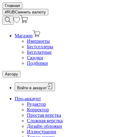
Главная
RUB
Сменить валюту
Магазин
Импринты
Бестселлеры
Бесплатные
Скидки
Подборки
Автору
Войти в аккаунт
Про-аккаунт
Редактор
Корректор
Простая верстка
Сложная верстка
Дизайн обложки
Иллюстрации