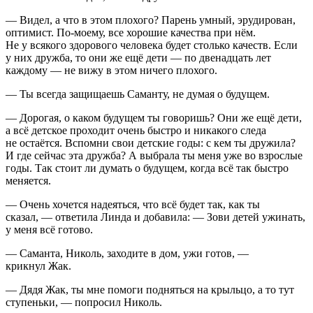
— Видел, а что в этом плохого? Парень умный, эрудирован,
оптимист. По-моему, все хорошие качества при нём.
Не у всякого здорового человека будет столько качеств. Если
у них дружба, то они же ещё дети — по двенадцать лет
каждому — не вижу в этом ничего плохого.
— Ты всегда защищаешь Саманту, не думая о будущем.
— Дорогая, о каком будущем ты говоришь? Они же ещё дети,
а всё детское проходит очень быстро и никакого следа
не остаётся. Вспомни свои детские годы: с кем ты дружила?
И где сейчас эта дружба? А выбрала ты меня уже во взрослые
годы. Так стоит ли думать о будущем, когда всё так быстро
меняется.
— Очень хочется надеяться, что всё будет так, как ты
сказал, — ответила Линда и добавила: — Зови детей ужинать,
у меня всё готово.
— Саманта, Николь, заходите в дом, ужи готов, —
крикнул Жак.
— Дядя Жак, ты мне помоги подняться на крыльцо, а то тут
ступеньки, — попросил Николь.