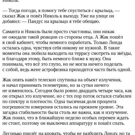
Николь.
— Тогда погоди, я помогу тебе спуститься с крыльца, —
сказал Жак и повёз Николь к выходу. Уже на улице он
добавил: — Пандус на крыльцо я тебе обещаю.
Саманта и Николь были просто счастливы, они никак
не ожидали такой реакции со стороны отца. А Жак пошёл
в свой кабинет, чтобы немного поработать. Только Линда
осталась одна, чувствуя себя никому не нужной. В такие
моменты она любила выходить на террасу смотреть на звёзды,
и благодаря этому, быть немного ближе к мужу. Она
понимала, что всё это глупо, но не могла ничего поделать
с собой, ведь жене астрофизика приходится часто быть одной.
Жак опять навёл телескоп спутника на объект излучения,
и начал принимать телеметрию, но за сутки ничего
не изменилось. Сегодня было ровно двадцать четыре часа, как
он открыл это излучение, но с тех пор поток остался стабилен
по спектру и плотности. Одна тысячная доля процента
погрешности измерения остались на прежнем уровне. Эта
загадка стабильности была столь же важна, как и излучение.
Жак понял, что в ближайшую неделю особых перемен ждать
не стоит, поэтому он выключил аппаратуру и пошёл спать.
Легонько прилёг на кровать, чтобы не разбудить Линду, но та