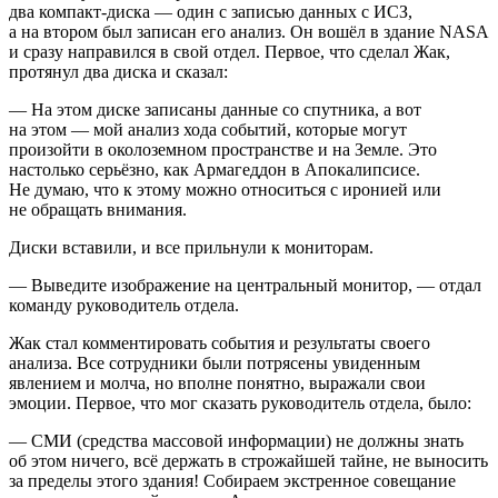
два компакт-диска — один с записью данных с ИСЗ,
а на втором был записан его анализ. Он вошёл в здание NASA
и сразу направился в свой отдел. Первое, что сделал Жак,
протянул два диска и сказал:
— На этом диске записаны данные со спутника, а вот
на этом — мой анализ хода событий, которые могут
произойти в околоземном пространстве и на Земле. Это
настолько серьёзно, как Армагеддон в Апокалипсисе.
Не думаю, что к этому можно относиться с иронией или
не обращать внимания.
Диски вставили, и все прильнули к мониторам.
— Выведите изображение на центральный монитор, — отдал
команду руководитель отдела.
Жак стал комментировать события и результаты своего
анализа. Все сотрудники были потрясены увиденным
явлением и молча, но вполне понятно, выражали свои
эмоции. Первое, что мог сказать руководитель отдела, было:
— СМИ (средства массовой информации) не должны знать
об этом ничего, всё держать в строжайшей тайне, не выносить
за пределы этого здания! Собираем экстренное совещание