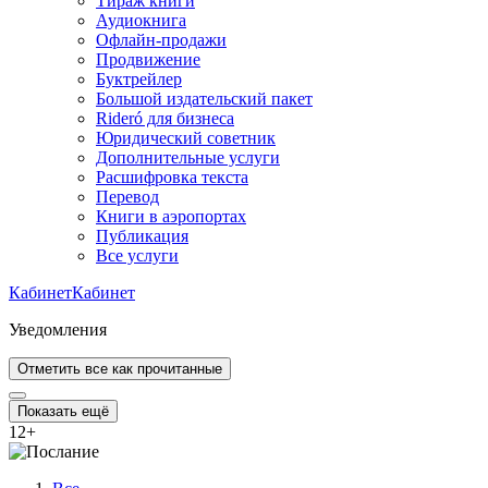
Тираж книги
Аудиокнига
Офлайн-продажи
Продвижение
Буктрейлер
Большой издательский пакет
Rideró для бизнеса
Юридический советник
Дополнительные услуги
Расшифровка текста
Перевод
Книги в аэропортах
Публикация
Все услуги
Кабинет
Кабинет
Уведомления
Отметить все как прочитанные
Показать ещё
12
+