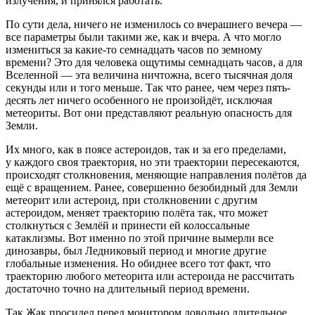
излучения, и принялся работать.
По сути дела, ничего не изменилось со вчерашнего вечера —
все параметры были такими же, как и вчера. А что могло
измениться за какие-то семнадцать часов по земному
времени? Это для человека ощутимы семнадцать часов, а для
Вселенной — эта величина ничтожна, всего тысячная доля
секунды или и того меньше. Так что ранее, чем через пять-
десять лет ничего особенного не произойдёт, исключая
метеориты. Вот они представляют реальную опасность для
Земли.
Их много, как в поясе астероидов, так и за его пределами,
у каждого своя траектория, но эти траектории пересекаются,
происходят столкновения, меняющие направления полётов да
ещё с вращением. Ранее, совершенно безобидный для Земли
метеорит или астероид, при столкновении с другим
астероидом, меняет траекторию полёта так, что может
столкнуться с Землёй и принести ей колоссальные
катаклизмы. Вот именно по этой причине вымерли все
динозавры, был Ледниковый период и многие другие
глобальные изменения. Но обиднее всего тот факт, что
траекторию любого метеорита или астероида не рассчитать
достаточно точно на длительный период времени.
Так Жак просидел перед монитором довольно длительное