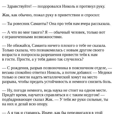
— Здравствуйте! — поздоровался Николь и протянул руку.
Жак, как обычно, пожал руку в приветствии и спросил:
— Ты ровесник Саманты? Она про тебя нам вчера рассказала.
— А что во мне такого? Я — обычный человек, только вот
с ограниченными возможностями.
— Не обижайся, Саманта ничего плохого о тебе не сказала.
Только сказала, что познакомилась с новым другом своего
возраста и попросила разрешения привести тебя к нам
в гости. Прости, а у тебя давно так случилось?
— С рождения, разрыв позвоночника в поясничном отделе, —
весьма спокойно ответил Николь, а потом добавил: — Медики
только и смогли надеть металлический хомут на место
разрыва, чтобы предать устойчивость и немного снизить боль.
— Ну, погоди немного, ведь наука не стоит на одном месте.
Придёт время, научатся справляться и с таким недугом! —
подбадривающее сказал Жак. — У тебя же руки сильные, ты
на них и делай всю опору.
— А я так и стараюсь. Иначе, как бы передвигался в этой