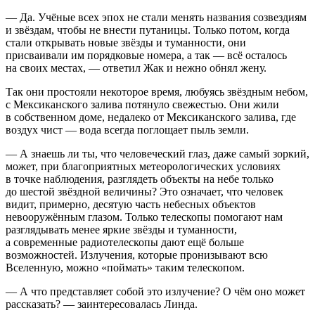
— Да. Учёные всех эпох не стали менять названия созвездиям
и звёздам, чтобы не внести путаницы. Только потом, когда
стали открывать новые звёзды и туманности, они
присваивали им порядковые номера, а так — всё осталось
на своих местах, — ответил Жак и нежно обнял жену.
Так они простояли некоторое время, любуясь звёздным небом,
с Мексиканского залива потянуло свежестью. Они жили
в собственном доме, недалеко от Мексиканского залива, где
воздух чист — вода всегда поглощает пыль земли.
— А знаешь ли ты, что человеческий глаз, даже самый зоркий,
может, при благоприятных метеорологических условиях
в точке наблюдения, разглядеть объекты на небе только
до шестой звёздной величины? Это означает, что человек
видит, примерно, десятую часть небесных объектов
невооружённым глазом. Только телескопы помогают нам
разглядывать менее яркие звёзды и туманности,
а современные радиотелескопы дают ещё больше
возможностей. Излучения, которые пронизывают всю
Вселенную, можно «поймать» таким телескопом.
— А что представляет собой это излучение? О чём оно может
рассказать? — заинтересовалась Линда.