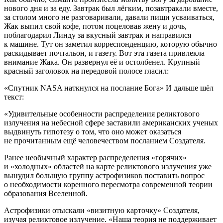
нового дня и за еду. Завтрак был лёгким, позавтракали вместе,
за столом много не разговаривали, давали пищи усваиваться,
Жак выпил свой кофе, потом поцеловав жену и дочь,
поблагодарил Линду за вкусный завтрак и направился
к машине. Тут он заметил корреспонденцию, которую обычно
раскидывает почтальон, и газету. Вот эта газета привлекла
внимание Жака. Он развернул её и остолбенел. Крупный
красный заголовок на передовой полосе гласил:
«Спутник NASA наткнулся на послание Бога» И дальше шёл
текст:
«Удивительные особенности распределения реликтового
излучения на небесной сфере заставили
америк
анских ученых
выдвинуть гипотезу о том, что оно может оказаться
не прочитанным ещё человечеством посланием Создателя.
Ранее необычный характер распределения «горячих»
и «холодных» областей на карте реликтового излучения уже
вынудил большую группу астрофизиков поставить вопрос
о необходимости коренного пересмотра современной теории
образования Вселенной.
Астрофизики отыскали «визитную карточку» Создателя,
изучая реликтовое излучение. «Наша теория не поддерживает