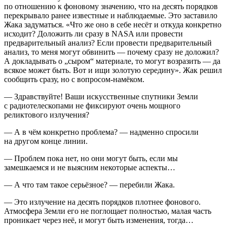
по отношению к фоновому значению, что на десять порядков
перекрывало ранее известные и наблюдаемые. Это заставило
Жака задуматься. «Что же оно в себе несёт и откуда конкретно
исходит? Доложить ли сразу в NASA или провести
предварительный анализ? Если провести предварительный
анализ, то меня могут обвинить — почему сразу не доложил?
А докладывать о „сыром“ материале, то могут возразить — да
всякое может быть. Вот и ищи золотую середину». Жак решил
сообщить сразу, но с вопросом-намёком.
— Здравствуйте! Ваши искусственные спутники Земли
с радиотелескопами не фиксируют очень мощного
реликтового излучения?
— А в чём конкретно проблема? — надменно спросили
на другом конце линии.
— Проблем пока нет, но они могут быть, если мы
замешкаемся и не выясним некоторые аспекты…
— А что там такое серьёзное? — перебили Жака.
— Это излучение на десять порядков плотнее фонового.
Атмосфера Земли его не поглощает полностью, малая часть
проникает через неё, и могут быть изменения, тогда…