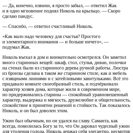
— Да, конечно, извини, я просто забыл, — ответил Жак
и в одно мгновение поднял Николь на крыльцо. — Скоро
сделаю пандус.
— Спасибо, — ответил счастливый Николь.
«Как мало надо человеку для счастья? Простого
и элементарного внимания — и больше ничего», —
подумал Жак.
Николь въехал в дом и внимательно осмотрелся. Он заметил
много старинных вещей: шкаф, стол, стулья, диван, полочки
на стенах были из старинного дерева ручной работы. Люстра
из бронзы сделана в таком же старинном стиле, как и мебель
с изящными линиями и с затейливыми завитульками. Всё это
придавало комнате своеобразный стиль, и подчёркивало
характер хозяев дома, которые жили в современном мире,
но придерживались старины — спокойный уравновешенный
характер, выдержка и мягкость, дружелюбие и общительность,
спокойствие в принятии решений и стойкость. Так показалось
Николь, и он был доволен этим.
Ужин был обычным, но он удался на славу. Саманта, как
всегда, помолилась Богу за то, что Он даровал чудесный ужин
для утоления голода. Николь держал себя элегантно, несмотря