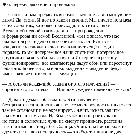
Жак перевёл дыхание и продолжил:
— Стоит ли нам предавать весомое значение давно минувшим
дням? Да, стоит. И вот по какой причине. Мы ничего не знаем
о тех событиях, которые происходили в этом уголке
Вселенной невообразимо давно — при рождении
и формировании самой Вселенной, мы не знаем, что нас
ожидает через неделю или через десять лет. Если это
излучение увеличит свою интенсивность ещё на один
порядок, то мы потеряем все наши спутники, потеряем все
спутники связи, мобильная связь и Интернет перестанут
функционировать, все компьютеры дадут сбои или перестанут
работать. Более того, все новорожденные младенцы будут
иметь разные патологии — мутации.
— А есть ли какая-либо защита от этого излучения? —
спросил кто-то из зала. — Или нам суждена плачевная участь?
— Давайте думать об этом так. Это излучение
беспрепятственно проникает во все места космоса и ничто его
там не остановит и не экранирует. Значит, искать защиты
в космосе нет смысла. На Земле можно построить экран,
но тогда и солнечные лучи не смогут проникать, растения
и животные погибнут без Солнца. Опять-таки экран можно
сделать не на всю поверхность — это будет защита не для