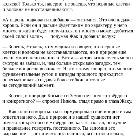
коляске? Только ты, наверно, не знаешь, что нервные клетки
и волокна не восстанавливаются.
«А парень подкован и вдобавок — оптимист. Это очень даже
хорошо. Если он и дальше будет таким по характеру, у него
многое в жизни будет получаться, он многого может добиться
своей силой воли», — подумал Жак и добавил вслух:
— Знаешь, Николь, хотя медики и говорят, что нервные
клетки и волокна не восстанавливаются, но в природе ещё
очень много непознанного. Вот я — астрофизик, очень много
смотрю на звёзды, и, чем больше открываю загадок, тем
больше вопросов возникает. Я это к тому говорю, что многие
фундаментальные устои и взгляды прошлого приходится
пересматривать, создавая более гибкие и точные
на сегодняшний момент.
— Значит, в природе Космоса и Земли нет ничего твёрдого
и конкретного? — спросил Николь, глядя прямо в глаза Жаку.
— Как точно и коротко ты сформулировал свой вопрос и сам
ответил на него. Да, в природе и в нашей сущности нет
ничего конкретного и «твёрдого», как ты сказал, но лучше
и правильнее говорить, постоянного. Ты запомни это
выражение — нет ничего постоянного, всё относительно, —