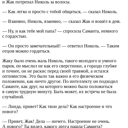
и Жак потрепал Николь за волосы.
— Как легко и просто с тобой общаться, — сказал Николь.
— Взаимно, Николь, взаимно, — сказал Жак и вошёл в дом.
— Ну, и как тебе мой папа? — спросила Саманта, немного
с гордостью.
— Он просто замечательный! — ответил Николь. — Таким
отцом можно гордиться.
Жаку было очень жаль Николь, такого молодого и умного
парня, он мыслил не как его сверстники, а гораздо глубже
и точнее, он не раскис перед своей травмой, а остался
оптимистом. Это было так важно в его физическом
положении, как ничто другое. По интеллекту он подходил
Саманте, как друг, на которого можно было положиться
в самую трудную минуту. Быть может, их встреча не была
случайной.
— Линда, привет! Как твои дела? Как настроение и что
нового?
— Привет, Жак! Дела — ничего. Настроение не очень.
А нового? Ты видел, какого друга нашла Саманта?