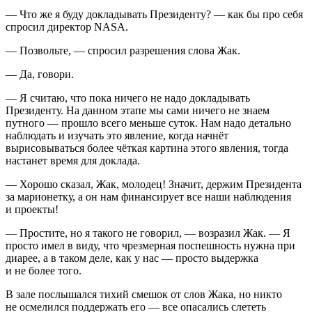
— Что же я буду докладывать
Президент
у? — как бы про себя
спросил директор NASA.
— Позвольте, — спросил разрешения слова Жак.
— Да, говори.
— Я считаю, что пока ничего не надо докладывать
Президент
у. На данном этапе мы сами ничего не знаем
путного — прошло всего меньше суток. Нам надо детально
наблюдать и изучать это явление, когда начнёт
вырисовываться более чёткая картина этого явления, тогда
настанет время для доклада.
— Хорошо сказал, Жак, молодец! Значит, держим
Президент
а
за марионетку, а он нам финансирует все наши наблюдения
и проекты!
— Простите, но я такого не говорил, — возразил Жак. — Я
просто имел в виду, что чрезмерная поспешность нужна при
диарее, а в таком деле, как у нас — просто выдержка
и не более того.
В зале послышался тихий смешок от слов Жака, но никто
не осмелился поддержать его — все опасались слететь