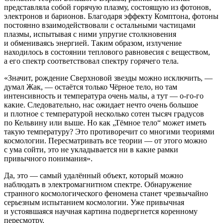
представляла собой горячую плазму, состоящую из фотонов,
электронов и барионов. Благодаря эффекту Комптона, фотоны
постоянно взаимодействовали с остальными частицами
плазмы, испытывая с ними упругие столкновения
и обмениваясь энергией. Таким образом, излучение
находилось в состоянии теплового равновесия с веществом,
а его спектр соответствовал спектру горячего тела.
«Значит, рождение Сверхновой звезды можно исключить, —
думал Жак, — остаётся только Чёрное тело, но там
интенсивность и температура очень малы, а тут — о-го-го
какие. Следовательно, нас ожидает нечто очень большое
и плотное с температурой несколько сотен тысяч градусов
по Кельвину или выше. Но как „Тёмное тело“ может иметь
такую температуру? Это противоречит со многими теориями
космологии. Пересматривать все теории — от этого можно
с ума сойти, это не укладывается ни в какие рамки
привычного понимания».
Да, это — самый удалённый объект, который можно
наблюдать в электромагнитном спектре. Обнаружение
странного космологического феномена станет чрезвычайно
серьезным испытанием космологии. Уже привычная
и устоявшаяся научная картина подвергнется коренному
пересмотру.