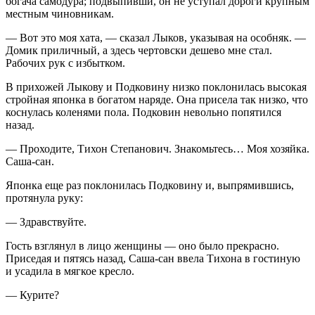
богача самодура; подвыпивши, он не уступал дороги крупным
местным чиновникам.
— Вот это моя хата, — сказал Лыков, указывая на особняк. —
Домик приличный, а здесь чертовски дешево мне стал.
Рабочих рук с избытком.
В прихожей Лыкову и Подковину низко поклонилась высокая
стройная японка в богатом наряде. Она присела так низко, что
коснулась коленями пола. Подковин невольно попятился
назад.
— Проходите, Тихон Степанович. Знакомьтесь… Моя хозяйка.
Саша-сан.
Японка еще раз поклонилась Подковину и, выпрямившись,
протянула руку:
— Здравствуйте.
Гость взглянул в лицо женщины — оно было прекрасно.
Приседая и пятясь назад, Саша-сан ввела Тихона в гостиную
и усадила в мягкое кресло.
—
Курит
е?