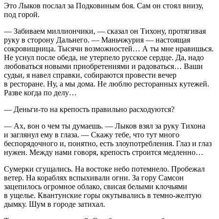
Это Лыков послал за Подковиным боя. Сам он стоял внизу,
под горой.
— Забиваем миллиончики, — сказал он Тихону, протягивая
руку в сторону Дальнего. — Маньчжурия — настоящая
сокровищница. Тысячи возможностей… А ты мне нравишься.
Не уснул после обеда, не утерпело русское сердце. Да, надо
любоваться новыми приобретениями и радоваться… Ваши
судьи, я навел справки, собираются провести вечер
в ресторане. Ну, а мы дома. Не люблю ресторанных кутежей.
Разве когда по делу…
— Деньги-то на крепость правильно расходуются?
— Ах, вон о чем ты думаешь. — Лыков взял за руку Тихона
и заглянул ему в глаза. — Скажу тебе, что тут много
беспорядочного и, понятно, есть злоупотребления. Глаз и глаз
нужен. Между нами говоря, крепость строится медленно…
Сумерки сгущались. На востоке небо потемнело. Пробежал
ветер. На кораблях вспыхивали огни. За гору Самсон
зацепилось огромное облако, свисая белыми клочьями
в ущелье. Квантунские горы окутывались в темно-желтую
дымку. Шум в городе затихал.