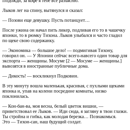
Подожди, за кофе я тебе все разъясню.
Лыков лег на спину, вытянулся и сказал:
— Позови еще девушку. Пусть потанцует…
После ужина он начал пить ликер, подливая его то в чашечку
японки, то в рюмку Тихона. Лыков улыбался и часто гладил
по щеке свою содержанку.
— Экономика — большое дело! — подмигивая Тихону,
говорил он. — У Японии сейчас всего-навсего один товар для
экспорта — женщины. Мосуме [2 — Мосуме — женщины.]
вывозятся в иностранные публичные дома.
— Дикость! — воскликнул Подковин.
В эту минуту вошла маленькая, красивая, с пухлыми щеками
японка и, упав на колени посредине комнаты, низко
поклонилась.
— Кон-бан-ва, моя весна, белый цветок вишни, —
приветствовал ее Лыков. — Иди сюда, я загляну в твои глазки.
Ты стройна и гибка, как молодая березка… Познакомься.
Это — Тихон-сан, наш будущий солдат.