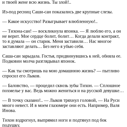
и твоей жене всю жизнь. Ты злой!..
Из-под ресниц Саши-сан показались две крупные слезы.
— Какое искусство! Разыгрывает влюбленную!..
— Тихона-сан! — воскликнула японка. — Я люблю его, а он
не верит. Мое сердце болит, болит… Когда делали контракт,
то я думала — он старик. Меня заставили… Нас многое
заставляют делать… Без него я убью себя.
Саша-сан зарыдала. Гостья, придвинувшись к ней, обняла ее.
Подковин молча разглядывал японок.
— Как ты смотришь на мою домашнюю жизнь? — пытливо
спросил его Лыков.
— Баловство, — процедил сквозь зубы Тихон. — Сплошное
похмелье у вас. Ведь можно жениться и на русской девушке…
— В точку сказано!.. — Лыков тряхнул головой, — На Руси
много невест. И в моем глазомере они есть. Например, Валя
Инова.
Тихон вздрогнул, выпрямил ноги и подтянул под бок
подушку.