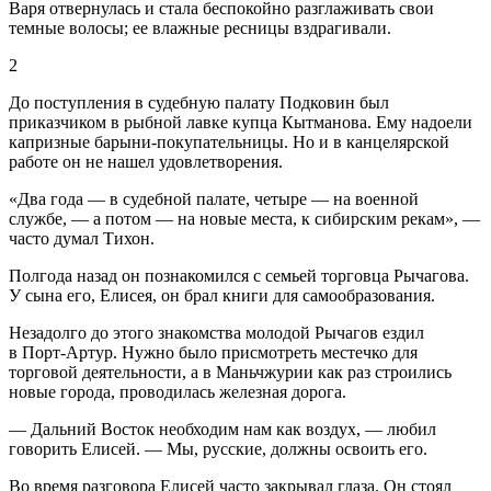
Варя отвернулась и стала беспокойно разглаживать свои
темные волосы; ее влажные ресницы вздрагивали.
2
До поступления в судебную палату Подковин был
приказчиком в рыбной лавке купца Кытманова. Ему надоели
капризные барыни-покупательницы. Но и в канцелярской
работе он не нашел удовлетворения.
«Два года — в судебной палате, четыре — на военной
службе, — а потом — на новые места, к сибирским рекам», —
часто думал Тихон.
Полгода назад он познакомился с семьей торговца Рычагова.
У сына его, Елисея, он брал книги для самообразования.
Незадолго до этого знакомства молодой Рычагов ездил
в Порт-Артур. Нужно было присмотреть местечко для
торговой деятельности, а в Маньчжурии как раз строились
новые города, проводилась железная дорога.
— Дальний Восток необходим нам как воздух, — любил
говорить Елисей. — Мы, русские, должны освоить его.
Во время разговора Елисей часто закрывал глаза. Он стоял