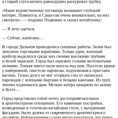
а старый слуга-китаец равнодушно раскуривал трубку.
«Наши ведомственные пуговицы вызывают глубокий
интерес. Помнится, и Саша-сан очень внимательно, на них
смотрела», — подумал Подковин и сказал китайчонку:
— Я хочу одеться.
— Сейчас, капитана…
В городе Дальнем проводились спешные работы. Залив был
заполнен торговыми кораблями. Только один, военный
крейсер выделялся среди них своими высокими трубами
и белой окраской. Город был окружен голыми желтоватыми
холмами. Тонкая завеса пыли висела над ним. Пыхтели краны
у набережной, свистели паровозы, подталкивая к пристани
вагоны. Тихон долго не мог оторвать глаз от океанских
пароходов с зелеными бортами и белыми каютами. Из труб,
лениво поднимался дым. Мелкие катера шныряли по заливу
и бухте….
Город представлял собой нечто достопримечательное
в архитектурном отношении. Его каменные постройки,
возведенные в готическо-китайском стиле, с вычурными
фасадами, были далеки от современного архитектурного
ансамбля. Наблюдающим с горы могло показаться, что перед