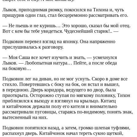
Лыков, приподнимая рюмку, покосился на Тихона и, чуть
прищурив один глаз, стал бесцеремонно рассматривать его.
— Не пьешь и не куришь… Это хорошо, сказал бы мой отец.
Вот с кем бы тебе увидеться. Чудеснейший старик!.. —
Подковин перевел взгляд на японку. Она напряженно
прислушивалась к разговору.
— Моя Саша все хочет изучить и знать, — усмехнулся
Лыков. — Любопытная натура… Пейте, а после обеда
на боковую…
Подковин лег на диван, но не мог уснуть. Скоро в доме все
стихло. Повертевшись с боку на бок, он встал и вышел,
в переднюю. Дверь коридора, ведущего во двор, была
приоткрыта. Осторожно ступая по мягкому половику, Тихон
приблизился к выходу и взглянул на крыльцо. Китаец
и китайчонок держали полу его кителя и внимательно
рассматривали пуговицы, стараясь по-видимому, понять знак,
вытесненный на них.
Подковин попятился назад, а затем, громко шлепая туфлями,
распахнул дверь. Китайчонок начал тереть сукно щеткой,