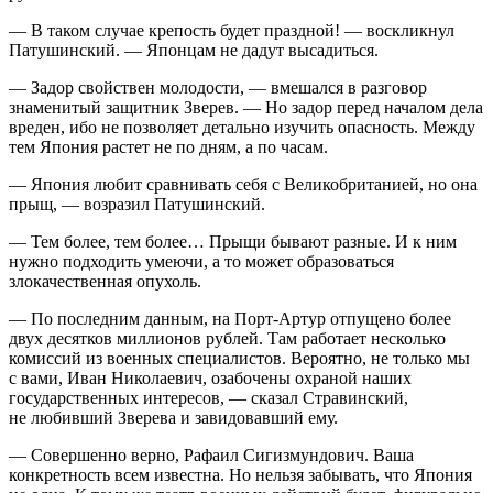
— В таком случае крепость будет праздной! — воскликнул
Патушинский. — Японцам не дадут высадиться.
— Задор свойствен молодости, — вмешался в разговор
знаменитый защитник Зверев. — Но задор перед началом дела
вреден, ибо не позволяет детально изучить опасность. Между
тем Япония растет не по дням, а по часам.
— Япония любит сравнивать себя с Великобританией, но она
прыщ, — возразил Патушинский.
— Тем более, тем более… Прыщи бывают разные. И к ним
нужно подходить умеючи, а то может образоваться
злокачественная опухоль.
— По последним данным, на Порт-Артур отпущено более
двух десятков миллионов рублей. Там работает несколько
комиссий из военных специалистов. Вероятно, не только мы
с вами, Иван Николаевич, озабочены охраной наших
государственных интересов, — сказал Стравинский,
не любивший Зверева и завидовавший ему.
— Совершенно верно, Рафаил Сигизмундович. Ваша
конкретность всем известна. Но нельзя забывать, что Япония