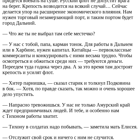
придется воевать на суше. Русский флот не допустит врага
на берег. Крепость возводится на всякий случай… Сейчас
делается упор на расширение экономического влияния. Нам
нужен торговый незамерзающий порт, и таким портом будет
город Дальний.
— Что же ты не выбрал там себе местечко?
— У нас с тобой, папа, карман тонок. Для работы в Дальнем
или в Харбине, нужен капитал. Китайцы — первоклассные
коммерсанты и конкурировать с ними весьма трудно. Чтобы
осмотреться и обжиться среди них — требуются деньги.
Переедем туда годика через два. А за это время там достроят
крепость и усилят флот.
— Хитер парнишка, — сказал старик и толкнул Подковина
в бок. — Хотя, по правде сказать, так можно и очень хорошее
дело упустить.
— Напрасно тревожишься. У нас не только Амурский край
ждет предприимчивых людей. И тебе, и особенно нам
с Тихоном работы хватит.
— Тихону в солдатах надо побывать, — заметила мать Елисея.
— Отслужит свой срок и ничего с ним не случится.