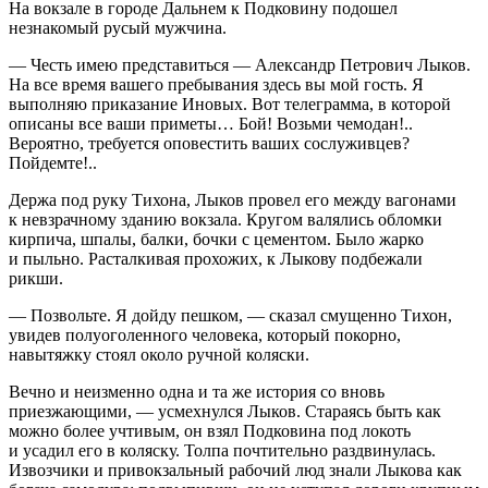
На вокзале в городе Дальнем к Подковину подошел
незнакомый русый мужчина.
— Честь имею представиться — Александр Петрович Лыков.
На все время вашего пребывания здесь вы мой гость. Я
выполняю приказание Иновых. Вот телеграмма, в которой
описаны все ваши приметы… Бой! Возьми чемодан!..
Вероятно, требуется оповестить ваших сослуживцев?
Пойдемте!..
Держа под руку Тихона, Лыков провел его между вагонами
к невзрачному зданию вокзала. Кругом валялись обломки
кирпича, шпалы, балки, бочки с цементом. Было жарко
и пыльно. Расталкивая прохожих, к Лыкову подбежали
рикши.
— Позвольте. Я дойду пешком, — сказал смущенно Тихон,
увидев полуоголенного человека, который покорно,
навытяжку стоял около ручной коляски.
Вечно и неизменно одна и та же история со вновь
приезжающими, — усмехнулся Лыков. Стараясь быть как
можно более учтивым, он взял Подковина под локоть
и усадил его в коляску. Толпа почтительно раздвинулась.
Извозчики и привокзальный рабочий люд знали Лыкова как