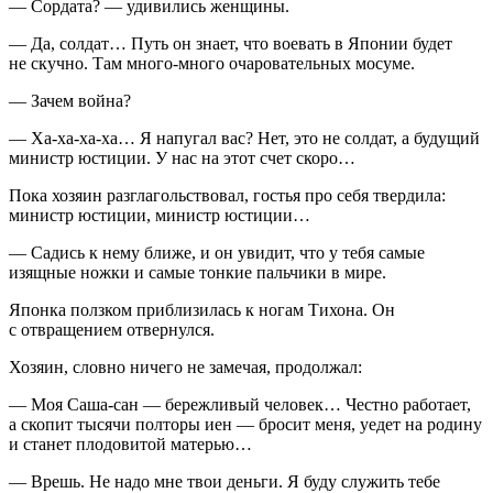
— Сордата? — удивились женщины.
— Да, солдат… Путь он знает, что воевать в Японии будет
не скучно. Там много-много очаровательных мосуме.
— Зачем война?
— Ха-ха-ха-ха… Я напугал вас? Нет, это не солдат, а будущий
министр юстиции. У нас на этот счет скоро…
Пока хозяин разглагольствовал, гостья про себя твердила:
министр юстиции, министр юстиции…
— Садись к нему ближе, и он увидит, что у тебя самые
изящные ножки и самые тонкие пальчики в мире.
Японка ползком приблизилась к ногам Тихона. Он
с отвращением отвернулся.
Хозяин, словно ничего не замечая, продолжал:
— Моя Саша-сан — бережливый человек… Честно работает,
а скопит тысячи полторы иен — бросит меня, уедет на родину
и станет плодовитой матерью…
— Врешь. Не надо мне твои деньги. Я буду служить тебе