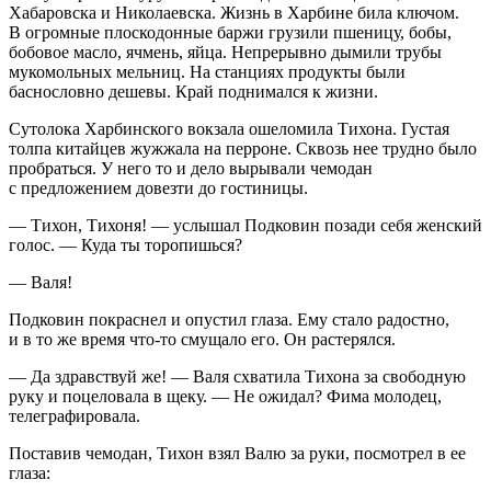
Хабаровска и Николаевска. Жизнь в Харбине била ключом.
В огромные плоскодонные баржи грузили пшеницу, бобы,
бобовое масло, ячмень, яйца. Непрерывно дымили трубы
мукомольных мельниц. На станциях продукты были
баснословно дешевы. Край поднимался к жизни.
Сутолока Харбинского вокзала ошеломила Тихона. Густая
толпа китайцев жужжала на перроне. Сквозь нее трудно было
пробраться. У него то и дело вырывали чемодан
с предложением довезти до гостиницы.
— Тихон, Тихоня! — услышал Подковин позади себя женский
голос. — Куда ты торопишься?
— Валя!
Подковин покраснел и опустил глаза. Ему стало радостно,
и в то же время что-то смущало его. Он растерялся.
— Да здравствуй же! — Валя схватила Тихона за свободную
руку и поцеловала в щеку. — Не ожидал? Фима молодец,
телеграфировала.
Поставив чемодан, Тихон взял Валю за руки, посмотрел в ее
глаза: