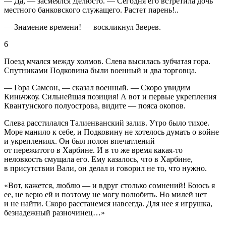
— Да, — засмеялся Делюсто. — Сегодня его встретила дочь
местного банковского служащего. Растет парень!..
— Знамение времени! — воскликнул Зверев.
6
Поезд мчался между холмов. Слева высилась зубчатая гора.
Спутниками Подковина были военный и два торговца.
— Гора Самсон, — сказал военный. — Скоро увидим
Киньчжоу. Сильнейшая позиция! А вот и первые укрепления
Квантунского полуострова, видите — пояса окопов.
Слева расстилался Талиенванский залив. Утро было тихое.
Море манило к себе, и Подковину не хотелось думать о войне
и укреплениях. Он был полон впечатлений
от пережитого в Харбине. И в то же время какая-то
неловкость смущала его. Ему казалось, что в Харбине,
в присутствии Вали, он делал и говорил не то, что нужно.
«Вот, кажется, люблю — и вдруг столько сомнений! Боюсь я
ее, не верю ей и поэтому не могу полюбить. Но милей нет
и не найти. Скоро расстанемся навсегда. Для нее я игрушка,
безнадежный разночинец…»