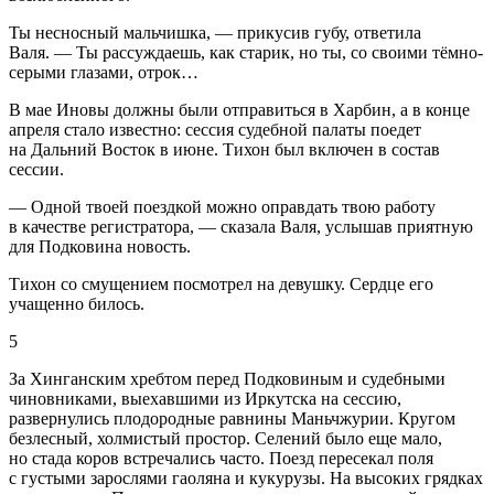
Ты несносный мальчишка, — прикусив губу, ответила
Валя. — Ты рассуждаешь, как старик, но ты, со своими тёмно-
серыми глазами, отрок…
В мае Иновы должны были отправиться в Харбин, а в конце
апреля стало известно: сессия судебной палаты поедет
на Дальний Восток в июне. Тихон был включен в состав
сессии.
— Одной твоей поездкой можно оправдать твою работу
в качестве регистратора, — сказала Валя, услышав приятную
для Подковина новость.
Тихон со смущением посмотрел на девушку. Сердце его
учащенно билось.
5
За Хинганским хребтом перед Подковиным и судебными
чиновниками, выехавшими из Иркутска на сессию,
развернулись плодородные равнины Маньчжурии. Кругом
безлесный, холмистый простор. Селений было еще мало,
но стада коров встречались часто. Поезд пересекал поля
с густыми зарослями гаоляна и кукурузы. На высоких грядках