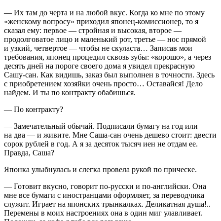
— Их там до черта и на любой вкус. Когда ко мне по этому
«женскому вопросу» приходил японец-комиссионер, то я
сказал ему: первое — стройная и высокая, второе —
продолговатое лицо и маленький рот, третье — нос прямой
и узкий, четвертое — чтобы не скуласта… Записав мои
требования, японец процедил сквозь зубы: «корошо», а через
десять дней на пороге своего дома я увидел прекрасную
Сашу-сан. Как видишь, заказ был выполнен в точности. Здесь
с приобретением хозяйки очень просто… Оставайся! Дело
найдем. И ты по контракту обабишься.
— По контракту?
— Замечательный обычай. Подписали бумагу на год или
на два — и живите. Мне Саша-сан очень дешево стоит: двести
сорок рублей в год. А я за десяток тысяч иен не отдам ее.
Правда, Саша?
Японка улыбнулась и слегка провела рукой по прическе.
— Готовит вкусно, говорит по-русски и по-английски. Она
мне все бумаги с иностранцами оформляет, за переводчика
служит. Играет на японских трынкалках. Деликатная душа!..
Перемены в моих настроениях она в один миг улавливает.