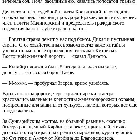
зеленела соя. Поля, засеянные ею, казались полосатой тканью.
Делюсто и
член
судебной палаты Костинский не отходили
от окна вагона. Товарищ прокурора Ераков, защитник Зверев,
член
палаты Малиновский и председатель гражданского
отделения барон Таубе играли в карты.
— Богатая страна лежит у нас под боком. Дикая и пустынная
страна. О ее хозяйственных возможностях даже китайцы
узнали только после проведения русскими Китайско-
Восточной железной дороги, — сказал Делюсто.
— Китайцы должны быть благодарны русским за эту
дорогу, — отозвался барон Таубе.
— М-м-мм, — пробурчал Зверев, криво улыбаясь.
Вдоль полотна дороги, через три-четыре километра,
красовались маленькие крепостцы железнодорожной охраны,
построенные для защиты от хунхузов, налеты которых все еще
продолжались.
За Сунгарийским мостом, на большой равнине, сказочно
быстро рос шумный Харбин. На реке у пристаней стояло
десятка полтора красивых речных пароходов, курсирующих
по Сунгари и Амуру от Харбина до Благовещенска,