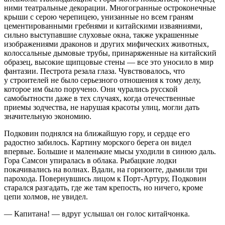
ними театральные декорации. Многогранные остроконечные
крыши с серою черепицею, унизанные но всем граням
цементированными гребнями и китайскими изваяниями,
сильно выступавшие слуховые окна, также украшенные
изображениями драконов и других мифических животных,
колоссальные дымовые трубы, принаряженные на китайский
образец, высокие щипцовые стены — все это уносило в мир
фантазии. Пестрота резала глаза. Чувствовалось, что
у строителей не было серьезного отношения к тому делу,
которое им было поручено. Они чурались русской
самобытности даже в тех случаях, когда отечественные
приемы зодчества, не нарушая красоты улиц, могли дать
значительную экономию.
Подковин поднялся на ближайшую гору, и сердце его
радостно забилось. Картину морского берега он видел
впервые. Большие и маленькие мысы уходили в синюю даль.
Гора Самсон упиралась в облака. Рыбацкие лодки
покачивались на волнах. Вдали, на горизонте, дымили три
парохода. Повернувшись лицом к Порт-Артуру, Подковин
старался разгадать, где же там крепость, но ничего, кроме
цепи холмов, не увидел.
— Капитана! — вдруг услышал он голос китайчонка.