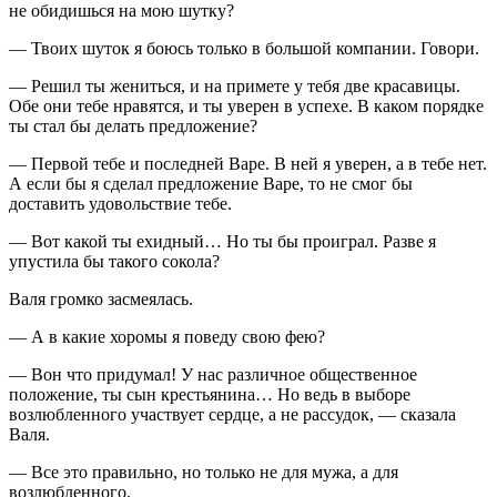
не обидишься на мою шутку?
— Твоих шуток я боюсь только в большой компании. Говори.
— Решил ты жениться, и на примете у тебя две красавицы.
Обе они тебе нравятся, и ты уверен в успехе. В каком порядке
ты стал бы делать предложение?
— Первой тебе и последней Варе. В ней я уверен, а в тебе нет.
А если бы я сделал предложение Варе, то не смог бы
доставить удовольствие тебе.
— Вот какой ты ехидный… Но ты бы проиграл. Разве я
упустила бы такого сокола?
Валя громко засмеялась.
— А в какие хоромы я поведу свою фею?
— Вон что придумал! У нас различное общественное
положение, ты сын крестьянина… Но ведь в выборе
возлюбленного участвует сердце, а не рассудок, — сказала
Валя.
— Все это правильно, но только не для мужа, а для
возлюбленного.