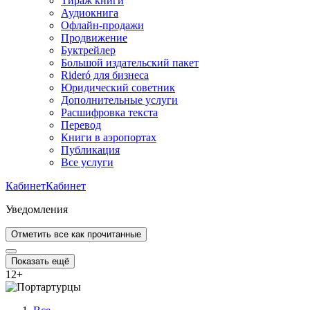
Тираж книги
Аудиокнига
Офлайн-продажи
Продвижение
Буктрейлер
Большой издательский пакет
Rideró для бизнеса
Юридический советник
Дополнительные услуги
Расшифровка текста
Перевод
Книги в аэропортах
Публикация
Все услуги
Кабинет
Кабинет
Уведомления
Отметить все как прочитанные
Показать ещё
12
+