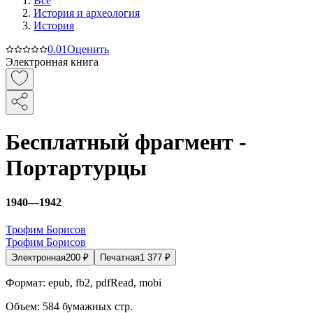
Все
История и археология
История
0.0
1
Оценить
Электронная книга
Бесплатный фрагмент -
Портартурцы
1940—1942
Трофим Борисов
Трофим Борисов
Электронная
200
₽
Печатная
1 377
₽
Формат:
epub, fb2, pdfRead, mobi
Объем:
584
бумажных стр.