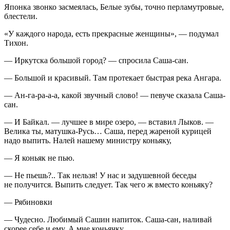
Японка звонко засмеялась, Белые зубы, точно перламутровые,
блестели.
«У каждого народа, есть прекрасные женщины», — подумал
Тихон.
— Иркутска большой город? — спросила Саша-сан.
— Большой и красивый. Там протекает быстрая река Ангара.
— Ан-га-ра-а-а, какой звучный слово! — певуче сказала Саша-
сан.
— И Байкал. — лучшее в мире озеро, — вставил Лыков. —
Велика ты, матушка-Русь… Саша, перед жареной курицей
надо выпить. Налей нашему министру
конья
ку,
— Я
конья
к не пью.
— Не пьешь?.. Так нельзя! У нас и задушевной беседы
не получится. Выпить следует. Так чего ж вместо
конья
ку?
— Рябиновки
— Чудесно. Любимый Сашин напиток. Саша-сан, наливай
скорее себе и ему. А мне
конья
чку.