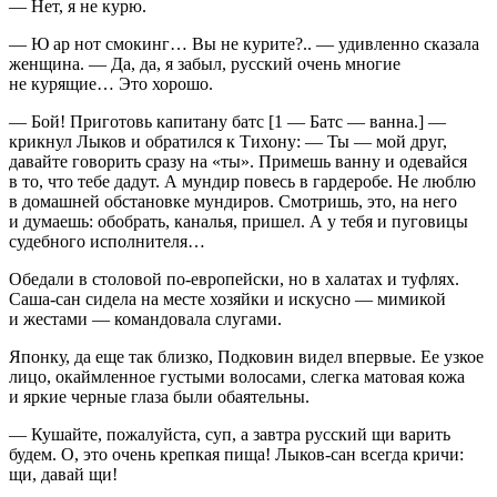
— Нет, я не курю.
— Ю ар нот смокинг… Вы не
курит
е?.. — удивленно сказала
женщина. — Да, да, я забыл, русский очень многие
не курящие… Это хорошо.
— Бой! Приготовь капитану батс [1 — Батс — ванна.] —
крикнул Лыков и обратился к Тихону: — Ты — мой друг,
давайте говорить сразу на «ты». Примешь ванну и одевайся
в то, что тебе дадут. А мундир повесь в гардеробе. Не люблю
в домашней обстановке мундиров. Смотришь, это, на него
и думаешь: обобрать, каналья, пришел. А у тебя и пуговицы
судебного исполнителя…
Обедали в столовой по-европейски, но в халатах и туфлях.
Саша-сан сидела на месте хозяйки и искусно — мимикой
и жестами — командовала слугами.
Японку, да еще так близко, Подковин видел впервые. Ее узкое
лицо, окаймленное густыми волосами, слегка матовая кожа
и яркие черные глаза были обаятельны.
— Кушайте, пожалуйста, суп, а завтра русский щи варить
будем. О, это очень крепкая пища! Лыков-сан всегда кричи:
щи, давай щи!