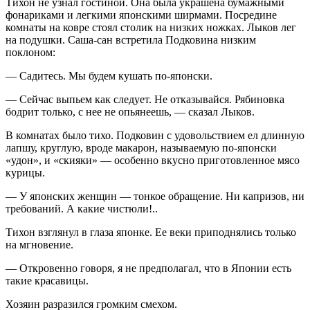
Тихон не узнал гостиной. Она была украшена бумажными
фонариками и легкими японскими ширмами. Посредине
комнаты на ковре стоял столик на низких ножках. Лыков лег
на подушки. Саша-сан встретила Подковина низким
поклоном:
— Садитесь. Мы будем кушать по-японски.
— Сейчас выпьем как следует. Не отказывайся. Рябиновка
бодрит только, с нее не опьянеешь, — сказал Лыков.
В комнатах было тихо. Подковин с удовольствием ел длинную
лапшу, круглую, вроде макарон, называемую по-японски
«удон», и «скияки» — особенно вкусно приготовленное мясо
курицы.
— У японских женщин — тонкое обращение. Ни капризов, ни
требований. А какие чистюли!..
Тихон взглянул в глаза японке. Ее веки приподнялись только
на мгновение.
— Откровенно говоря, я не предполагал, что в Японии есть
такие красавицы.
Хозяин разразился громким смехом.