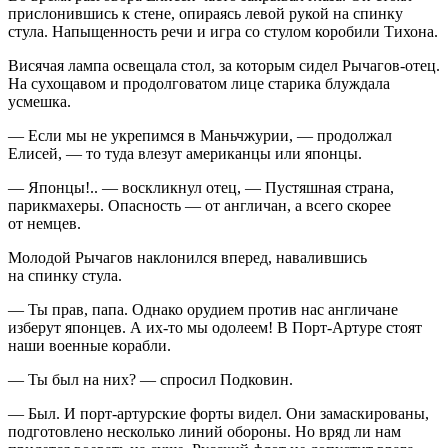
прислонившись к стене, опираясь левой рукой на спинку
стула. Напыщенность речи и игра со стулом коробили Тихона.
Висячая лампа освещала стол, за которым сидел Рычагов-отец.
На сухощавом и продолговатом лице старика блуждала
усмешка.
— Если мы не укрепимся в Маньчжурии, — продолжал
Елисей, — то туда влезут
америк
анцы или японцы.
— Японцы!.. — воскликнул отец, — Пустяшная страна,
парикмахеры. Опасность — от англичан, а всего скорее
от немцев.
Молодой Рычагов наклонился вперед, навалившись
на спинку стула.
— Ты прав, папа. Однако орудием против нас англичане
изберут японцев. А их-то мы одолеем! В Порт-Артуре стоят
наши военные корабли.
— Ты был на них? — спросил Подковин.
— Был. И порт-артурские форты видел. Они замаскированы,
подготовлено несколько линий обороны. Но вряд ли нам