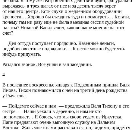
не одна. К тому же театр военных действий будет, фигурально
выражаясь, в трех шагах от нее и за десять тысяч верст
от нашего центра. Есть слухи о медленном оборудовании
крепости… Хорошо бы съездить туда и посмотреть… Кстати,
почему там ни разу еще не была выездная сессия судебной
палаты? Николай Васильевич, каково ваше мнение на этот
счет?
— Дел оттуда поступает порядочно. Казенные деньги,
недобросовестные подрядчики… К весне можно будет что-
нибудь придумать.
Раздался звонок. Все ушли в зал заседаний.
4
В последнее воскресенье января к Подковиным пришла Валя
Инова. Тихон познакомился с ней на третий день рождества
у Рычагова.
— Пойдемте сейчас к нам, — предложила Валя Тихону и его
сестре. — Наши уехали в деревню, и нам никто
не помешает… Я боюсь, что мы скоро уедем из Иркутска.
Папе предлагают очень выгодную службу на Дальнем
Востоке. Жаль мне с вами расставаться, но, видимо, придется.