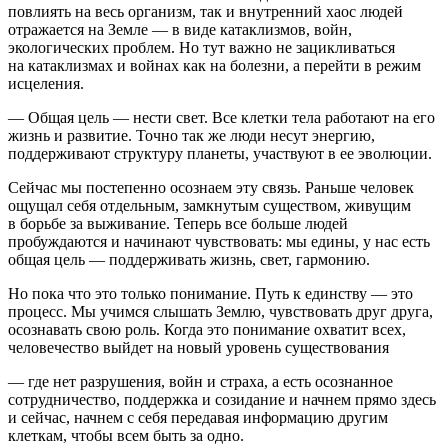
повлиять на весь организм, так и внутренний хаос людей
отражается на Земле — в виде катаклизмов,
войн
,
экологических проблем. Но тут важно не зацикливаться
на катаклизмах и
войн
ах как на болезни, а перейти в режим
исцеления.
— Общая цель — нести свет. Все клетки тела работают на его
жизнь и развитие. Точно так же люди несут энергию,
поддерживают структуру планеты, участвуют в ее эволюции.
Сейчас мы постепенно осознаем эту связь. Раньше человек
ощущал себя отдельным, замкнутым существом, живущим
в борьбе за выживание. Теперь все больше людей
пробуждаются и начинают чувствовать: мы едины, у нас есть
общая цель — поддерживать жизнь, свет, гармонию.
Но пока что это только пон
иман
ие. Путь к единству — это
процесс. Мы учимся слышать Землю, чувствовать друг друга,
осознавать свою роль. Когда это пон
иман
ие охватит всех,
человечество выйдет на новый уровень существования
— где нет разрушения,
войн
и страха, а есть осознанное
сотрудничество, поддержка и созидание и начнем прямо здесь
и сейчас, начнем с себя передавая информацию другим
клеткам, чтобы всем быть за одно.