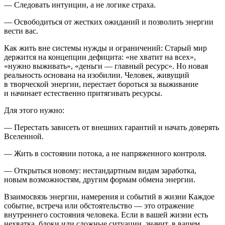
— Следовать интуиции, а не логике страха.
— Освободиться от жестких ожиданий и позволить энергии
вести вас.
Как жить вне системы нужды и ограничений: Старый мир
держится на концепции дефицита: «не хватит на всех»,
«нужно выживать», «деньги — главный ресурс». Но новая
реальность основана на изобилии. Человек, живущий
в творческой энергии, перестает бороться за выживание
и начинает естественно притягивать ресурсы.
Для этого нужно:
— Перестать зависеть от внешних гарантий и начать доверять
Вселенной.
— Жить в состоянии потока, а не напряженного контроля.
— Открыться новому: нестандартным видам заработка,
новым возможностям, другим формам обмена энергии.
Взаимосвязь
энергии,
намерения
и
событий
в
жизни
Каждое
событие, встреча или обстоятельство — это отражение
внутреннего состояния человека. Если в вашей жизни есть
нехватка, блоки или сложные ситуации, значит, в вашем