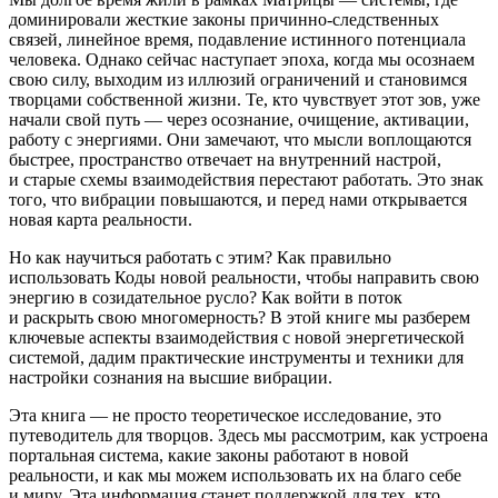
доминировали жесткие законы причинно-следственных
связей, линейное время, подавление истинного потенциала
человека. Однако сейчас наступает эпоха, когда мы осознаем
свою силу, выходим из иллюзий ограничений и становимся
творцами собственной жизни. Те, кто чувствует этот зов, уже
начали свой путь — через осознание, очищение, активации,
работу с энергиями. Они замечают, что мысли воплощаются
быстрее, пространство отвечает на внутренний настрой,
и старые схемы взаимодействия перестают работать. Это знак
того, что вибрации повышаются, и перед нами открывается
новая карта реальности.
Но как научиться работать с этим? Как правильно
использовать Коды новой реальности, чтобы направить свою
энергию в созидательное русло? Как войти в поток
и раскрыть свою многомерность? В этой книге мы разберем
ключевые аспекты взаимодействия с новой энергетической
системой, дадим практические инструменты и техники для
настройки сознания на высшие вибрации.
Эта книга — не просто теоретическое исследование, это
путеводитель для творцов. Здесь мы рассмотрим, как устроена
портальная система, какие законы работают в новой
реальности, и как мы можем использовать их на благо себе
и миру. Эта информация станет поддержкой для тех, кто