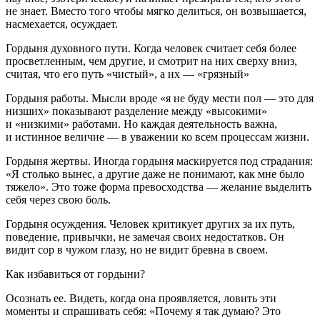
не знает. Вместо того чтобы мягко делиться, он возвышается,
насмехается, осуждает.
Гордыня духовного пути. Когда человек считает себя более
просветленным, чем другие, и смотрит на них сверху вниз,
считая, что его путь «чистый», а их — «грязный»
Гордыня работы. Мысли вроде «я не буду мести пол — это для
низших» показывают разделение между «высокими»
и «низкими» работами. Но каждая деятельность важна,
и истинное величие — в уважении ко всем процессам жизни.
Гордыня жертвы. Иногда гордыня маскируется под страдания:
«Я столько вынес, а другие даже не понимают, как мне было
тяжело». Это тоже форма превосходства — желание выделить
себя через свою боль.
Гордыня осуждения. Человек критикует других за их путь,
поведение, привычки, не замечая своих недостатков. Он
видит сор в чужом глазу, но не видит бревна в своем.
Как избавиться от гордыни?
Осознать ее. Видеть, когда она проявляется, ловить эти
моменты и спрашивать себя: «Почему я так думаю? Это