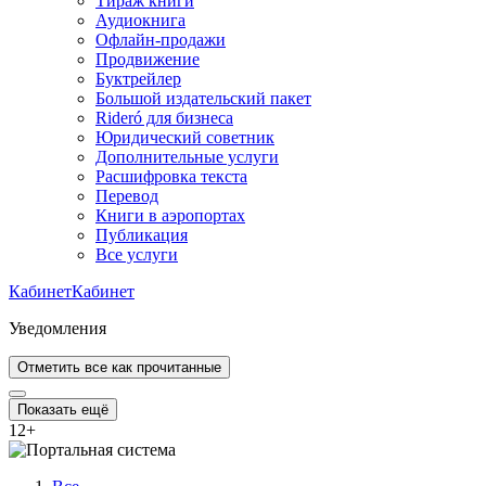
Тираж книги
Аудиокнига
Офлайн-продажи
Продвижение
Буктрейлер
Большой издательский пакет
Rideró для бизнеса
Юридический советник
Дополнительные услуги
Расшифровка текста
Перевод
Книги в аэропортах
Публикация
Все услуги
Кабинет
Кабинет
Уведомления
Отметить все как прочитанные
Показать ещё
12
+