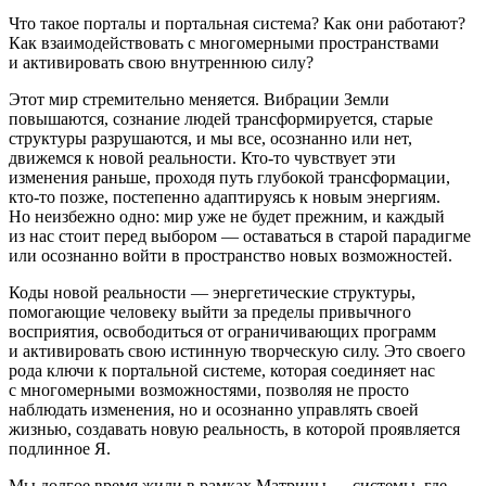
Что такое порталы и портальная система? Как они работают?
Как взаимодействовать с многомерными пространствами
и активировать свою внутреннюю силу?
Этот мир стремительно меняется. Вибрации Земли
повышаются, сознание людей трансформируется, старые
структуры разрушаются, и мы все, осознанно или нет,
движемся к новой реальности. Кто-то чувствует эти
изменения раньше, проходя путь глубокой трансформации,
кто-то позже, постепенно адаптируясь к новым энергиям.
Но неизбежно одно: мир уже не будет прежним, и каждый
из нас стоит перед выбором — оставаться в старой парадигме
или осознанно войти в пространство новых возможностей.
Коды новой реальности — энергетические структуры,
помогающие человеку выйти за пределы привычного
восприятия, освободиться от ограничивающих программ
и активировать свою истинную творческую силу. Это своего
рода ключи к портальной системе, которая соединяет нас
с многомерными возможностями, позволяя не просто
наблюдать изменения, но и осознанно управлять своей
жизнью, создавать новую реальность, в которой проявляется
подлинное Я.
Мы долгое время жили в рамках Матрицы — системы, где