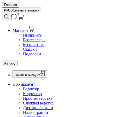
Главная
RUB
Сменить валюту
Магазин
Импринты
Бестселлеры
Бесплатные
Скидки
Подборки
Автору
Войти в аккаунт
Про-аккаунт
Редактор
Корректор
Простая верстка
Сложная верстка
Дизайн обложки
Иллюстрации