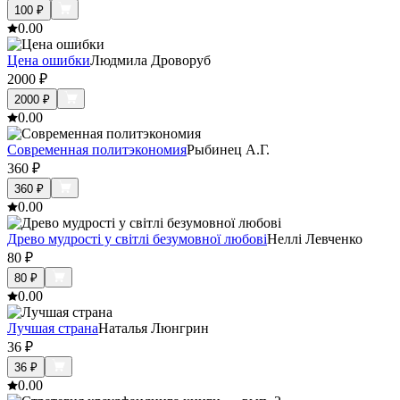
100
₽
0.0
0
Цена ошибки
Людмила Дроворуб
2000
₽
2000
₽
0.0
0
Современная политэкономия
Рыбинец А.Г.
360
₽
360
₽
0.0
0
Древо мудрості у світлі безумовної любові
Неллі Левченко
80
₽
80
₽
0.0
0
Лучшая страна
Наталья Люнгрин
36
₽
36
₽
0.0
0