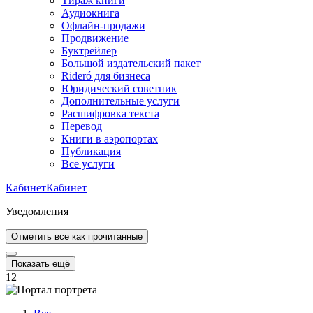
Тираж книги
Аудиокнига
Офлайн-продажи
Продвижение
Буктрейлер
Большой издательский пакет
Rideró для бизнеса
Юридический советник
Дополнительные услуги
Расшифровка текста
Перевод
Книги в аэропортах
Публикация
Все услуги
Кабинет
Кабинет
Уведомления
Отметить все как прочитанные
Показать ещё
12
+