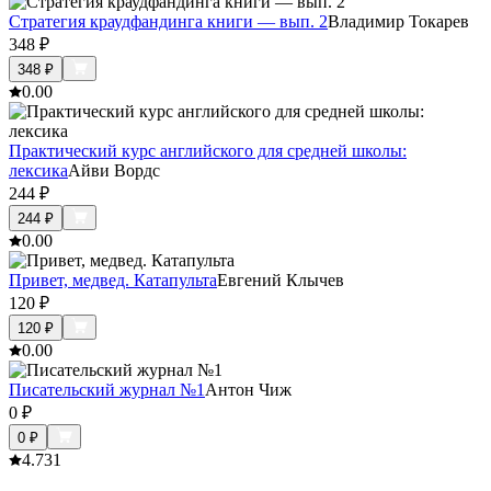
Стратегия краудфандинга книги — вып. 2
Владимир Токарев
348
₽
348
₽
0.0
0
Практический курс английского для средней школы:
лексика
Айви Вордс
244
₽
244
₽
0.0
0
Привет, медвед. Катапульта
Евгений Клычев
120
₽
120
₽
0.0
0
Писательский журнал №1
Антон Чиж
0
₽
0
₽
4.7
31