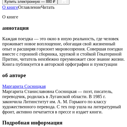
Купить
электронную — 880 ₽
О книге
Оглавление
Читать
О книге
аннотация
Каждая поездка — это окно в иную реальность, где человек
проживает новое воплощение, обогащая свой жизненный
опыт и расширяя горизонт мировоззрения. Совершая поездки
вместе с героиней сборника, хрупкой и стойкой Гекатериной
Притин, читатель неизбежно преумножает свое знание жизни.
Книга публикуется в авторской орфографии и пунктуации
об авторе
Маргарита Cосницкая
Маргарита Станиславовна Сосницкая — поэт, писатель,
переводчик, родилась в Луганской области. В 1985 г.
закончила Литинститут им. А. М. Горького по классу
художественного перевода. С тех пор ушла на литературный
фронт, активно печатается в прессе и издает книги.
Подробная информация