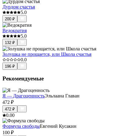
Дурдом счастья
5.0
200
₽
Ведократия
5.0
132
₽
Золушка не прощается, или Школа счастья
0.0
196
₽
Рекомендуемые
Я — Драгоценность
Эльлаана Главан
472
₽
472
₽
0.0
0
Формула свободы
Евгений Кусакин
100
₽