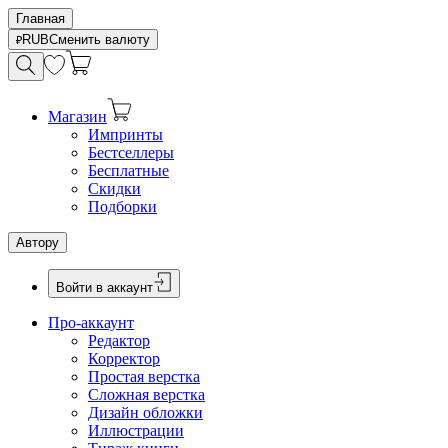
Главная
RUB
Сменить валюту
Магазин
Импринты
Бестселлеры
Бесплатные
Скидки
Подборки
Автору
Войти в аккаунт
Про-аккаунт
Редактор
Корректор
Простая верстка
Сложная верстка
Дизайн обложки
Иллюстрации