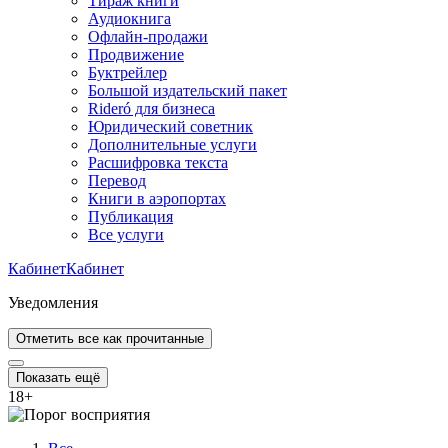
Тираж книги
Аудиокнига
Офлайн-продажи
Продвижение
Буктрейлер
Большой издательский пакет
Rideró для бизнеса
Юридический советник
Дополнительные услуги
Расшифровка текста
Перевод
Книги в аэропортах
Публикация
Все услуги
Кабинет
Кабинет
Уведомления
Отметить все как прочитанные
Показать ещё
18
+