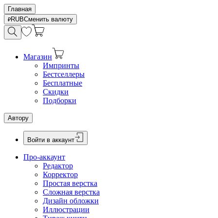
Главная
RUB
Сменить валюту
Магазин
Импринты
Бестселлеры
Бесплатные
Скидки
Подборки
Автору
Войти в аккаунт
Про-аккаунт
Редактор
Корректор
Простая верстка
Сложная верстка
Дизайн обложки
Иллюстрации