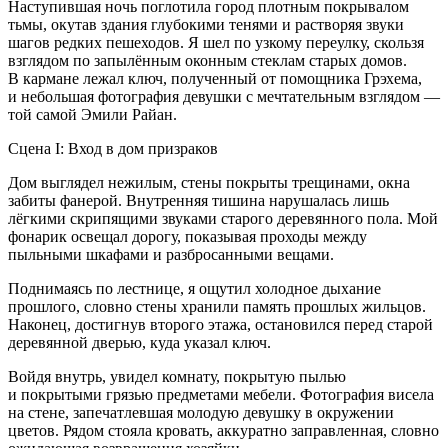
Наступившая ночь поглотила город плотным покрывалом
тьмы, окутав здания глубокими тенями и растворяя звуки
шагов редких пешеходов. Я шел по узкому переулку, скользя
взглядом по запылённым оконным стеклам старых домов.
В кармане лежал ключ, полученный от помощника Грэхема,
и небольшая фотография девушки с мечтательным взглядом —
той самой Эмили Райан.
Сцена I: Вход в дом призраков
Дом выглядел нежилым, стены покрыты трещинами, окна
забиты фанерой. Внутренняя тишина нарушалась лишь
лёгкими скрипящими звуками старого деревянного пола. Мой
фонарик освещал дорогу, показывая проходы между
пыльными шкафами и разбросанными вещами.
Поднимаясь по лестнице, я ощутил холодное дыхание
прошлого, словно стены хранили память прошлых жильцов.
Наконец, достигнув второго этажа, остановился перед старой
деревянной дверью, куда указал ключ.
Войдя внутрь, увидел комнату, покрытую пылью
и покрытыми грязью предметами мебели. Фотография висела
на стене, запечатлевшая молодую девушку в окружении
цветов. Рядом стояла кровать, аккуратно заправленная, словно