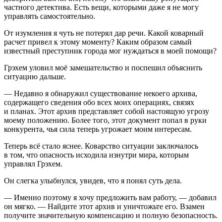
частного детектива. Есть вещи, которыми даже я не могу
управлять самостоятельно.
От изумления я чуть не потерял дар речи. Какой коварный
расчет привел к этому моменту? Каким образом самый
известный преступник города мог нуждаться в моей помощи?
Грэхем уловил моё замешательство и поспешил объяснить
ситуацию дальше.
— Недавно я обнаружил существование некоего архива,
содержащего сведения обо всех моих операциях, связях
и планах. Этот архив представляет собой настоящую угрозу
моему положению. Более того, этот документ попал в руки
конкурента, чья сила теперь угрожает моим интересам.
Теперь всё стало яснее. Коварство ситуации заключалось
в том, что опасность исходила изнутри мира, которым
управлял Грэхем.
Он слегка улыбнулся, увидев, что я понял суть дела.
— Именно поэтому я хочу предложить вам работу, — добавил
он мягко. — Найдите этот архив и уничтожьте его. Взамен
получите значительную компенсацию и полную безопасность.