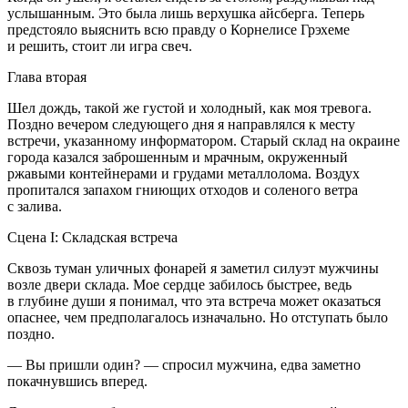
услышанным. Это была лишь верхушка айсберга. Теперь
предстояло выяснить всю правду о Корнелисе Грэхеме
и решить, стоит ли игра свеч.
Глава вторая
Шел дождь, такой же густой и холодный, как моя тревога.
Поздно вечером следующего дня я направлялся к месту
встречи, указанному информатором. Старый склад на окраине
города казался заброшенным и мрачным, окруженный
ржавыми контейнерами и грудами металлолома. Воздух
пропитался запахом гниющих отходов и соленого ветра
с залива.
Сцена I: Складская встреча
Сквозь туман уличных фонарей я заметил силуэт мужчины
возле двери склада. Мое сердце забилось быстрее, ведь
в глубине души я понимал, что эта встреча может оказаться
опаснее, чем предполагалось изначально. Но отступать было
поздно.
— Вы пришли один? — спросил мужчина, едва заметно
покачнувшись вперед.