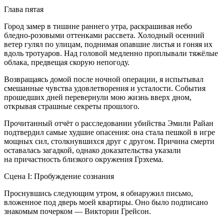
Глава пятая
Город замер в тишине раннего утра, раскрашивая небо
бледно-розовыми оттенками рассвета. Холодный осенний
ветер гулял по улицам, поднимая опавшие листья и гоняя их
вдоль тротуаров. Над головой медленно проплывали тяжёлые
облака, предвещая скорую непогоду.
Возвращаясь домой после ночной операции, я испытывал
смешанные чувства удовлетворения и усталости. События
прошедших дней перевернули мою жизнь вверх дном,
открывая страшные секреты прошлого.
Прочитанный отчёт о расследовании убийства Эмили Райан
подтвердил самые худшие опасения: она стала пешкой в игре
мощных сил, столкнувшихся друг с другом. Причина смерти
оставалась загадкой, однако доказательства указали
на причастность близкого окружения Грэхема.
Сцена I: Пробуждение сознания
Проснувшись следующим утром, я обнаружил письмо,
вложенное под дверь моей квартиры. Оно было подписано
знакомым почерком — Виктории Грейсон.