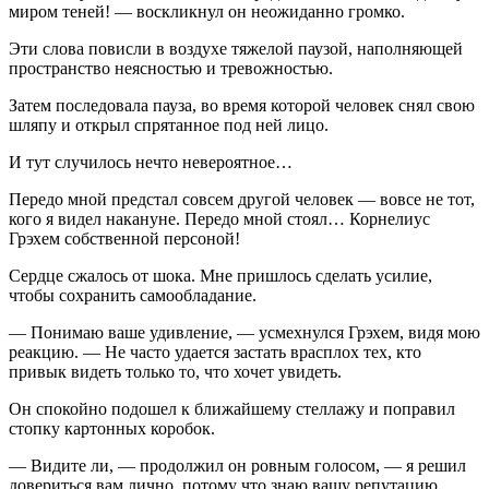
миром теней! — воскликнул он неожиданно громко.
Эти слова повисли в воздухе тяжелой паузой, наполняющей
пространство неясностью и тревожностью.
Затем последовала пауза, во время которой человек снял свою
шляпу и открыл спрятанное под ней лицо.
И тут случилось нечто невероятное…
Передо мной предстал совсем другой человек — вовсе не тот,
кого я видел накануне. Передо мной стоял… Корнелиус
Грэхем собственной персоной!
Сердце сжалось от шока. Мне пришлось сделать усилие,
чтобы сохранить самообладание.
— Понимаю ваше удивление, — усмехнулся Грэхем, видя мою
реакцию. — Не часто удается застать врасплох тех, кто
привык видеть только то, что хочет увидеть.
Он спокойно подошел к ближайшему стеллажу и поправил
стопку картонных коробок.
— Видите ли, — продолжил он ровным голосом, — я решил
довериться вам лично, потому что знаю вашу репутацию