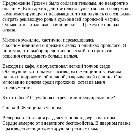
Предложение Грэхема было соблазнительным, но невероятно
опасным. Если архив действительно существовал и содержал
компрометирующую информацию, то заполучить его означало
сыграть решающую роль в судьбе всей городской мафии.
Однако отказ тоже имел свои риски — Грэхем не прощал
отказа.
Мысли кружились хаотично, перемешиваясь
с воспоминаниями о прежних делах и ошибках прошлого. Я
понимал, что выбор предстоит нелегкий, но принятие
решения откладывать больше нельзя.
Выходя из кафе, я почувствовал легкий толчок сзади.
Обернувшись, столкнулся взглядом с женщиной в тёмном
пальто и широкополой шляпой, закрывавшей её лицо. Она
мгновенно исчезла среди прохожих, оставив меня
в недоумении.
Кто это был? Случайная встреча или
предупреждение
?
Сцена II: Женщина в чёрном
Вечером того же дня раздался звонок в дверь квартиры.
Сердце замерло от внезапного беспокойства. В дверном глазке
я разглядел женщину, которую встретил утром.