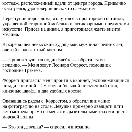
коттедж, расположенный вдали от центра города. Привычно
осмотрелся, удостоверившись, что слежки нет.
Переступив порог дома, я очутился в просторной гостиной,
украшенной старинной мебелью и антикварными предметами
искусства. Присев на диван, я приготовился ждать визита
хозяина.
Вскоре вошёл невысокий худощавый мужчина средних лет,
одетый в элегантный костюм.
— Приветствую, господин Блейк, — обратился он
вежливо. — Меня зовут Леонард Форрест, помощник
господина Грэхема.
Форрест пригласил меня пройти в кабинет, расположившийся
позади гостиной. Там стояли большой письменный стол,
книжные шкафы и два удобных кресла.
Оказавшись рядом с Форрестом, я обратил внимание
на фотографию на столе. Девушка примерно двадцати пяти
лет смотрела прямо на меня с выразительными глазами цвета
морской волны.
— Кто эта девушка? — спросил я внезапно.