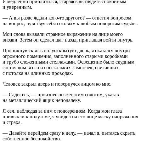
Я медленно приблизился, стараясь выглядеть спокойным
и уверенным.
— А вы разве ждали кого-то другого? — ответил вопросом
на вопрос, чувствуя себя готовым к любым поворотам судьбы.
Мои слова вызвали странное выражение на лице моего
визави. Затем он сделал шаг назад, приглашая войти внутрь.
Проникнув сквозь полуоткрытую дверь, я оказался внутри
огромного помещения, заполненного старыми коробками
и грубо сложенными стеллажами. Освещение было скудным,
состоящим всего из нескольких лампочек, свисавших
с потолка на длинных проводах.
Человек закрыл дверь и повернулся лицом ко мне.
— Садитесь, — произнес он жестким голосом, указав
на металлический ящик неподалеку.
Я сел, наблюдая за ним с подозрением. Когда мои глаза
привыкли к полутьме, я увидел на его лице маску напряжения
и страха.
— Давайте перейдем сразу к делу, — начал я, пытаясь скрыть
собственное беспокойство.