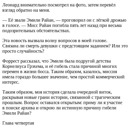
Леонард внимательно посмотрел на фото, затем перевёл
взгляд обратно на меня.
— Её звали Эмили Райан, — проговорил он с лёгкой дрожью
в голосе. — Мисс Райан погибла пять лет назад при весьма
подозрительных обстоятельствах.
Эта новость вызвала волну вопросов в моей голове.
Связана ли смерть девушки с предстоящим заданием? Или это
просто случайность?
Форрест рассказал, что Эмили была подругой детства
Корнелиуса Грэхема, и её гибель стала причиной многих
перемен в жизни босса. Таким образом, казалось, миссия
имела гораздо большее значение, чем простой коммерческий
интерес.
Таким образом, моя история сделала очередной виток,
раскрывая новые грани истории, связанной с трагическим
прошлым. Вопрос оставался открытым: приму ли я участие
в поиске архива и открою ли истинную причину гибели
Эмили Райан?
Глава четвертая