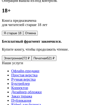
Операция вышла из-под контроля.
18+
Книга предназначена
для читателей старше 18 лет
Я старше 18
Отмена
Бесплатный фрагмент закончился.
Купите книгу, чтобы продолжить чтение.
Электронная
272
₽
Печатная
521
₽
Наши услуги
Офлайн-продажи
Простая верстка
Ручная верстка
Буктрейлер
Корректор
Дизайнер обложки
Заказ тиража
Публикация
Rideró для бизнеса