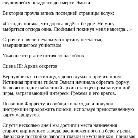
случившейся незадолго до смерти Эмили.
Виктория прочла запись последней страницы вслух:
«Сегодня поняла, что дорога ведёт к бездне. Не могу
выбраться отсюда одна. Любимый покинул меня навсегда…»
Строчки навели печальную картину несчастья,
завершившегося убийством.
Ужасное открытие потрясло нас обоих.
Сцена III: Архив секретов
Вернувшись в гостиницу, я долго думал о прочитанном.
Истинная причина гибели Эмили начинала обретать форму.
Было ясно одно: найденный архив стал центром запутанной
игры, затрагивающей интересы Грэхема и его врагов.
Позвонив Форресту, я сообщил о находке и получил
инструкции продолжить поиски, используя предоставленную
карту маршрутов.
Спустя несколько дней мы достигли места назначения —
старого кирпичного завода, расположенного на берегу реки.
Заводские постройки заросли травой и кустарником, придавая