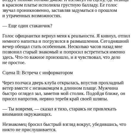
в красном платье исполняла грустную балладу. Ее голос
звучал проникновенно, заставляя задуматься о прошлом
и утраченных возможностях.
— Еще один стаканчик?
Голос официантки вернул меня к реальности. Я кивнул, отпил
немного напитка и погрузился в размышления. Сегодняшний
вечер обещал стать особенным. Несколько часов назад мне
позвонил старый знакомый и попросил встретиться именно
здесь. Что-то важное произошло, и я чувствовал, что дело
не простое.
Сцена II: Встреча с информатором
Через полчаса дверь клуба открылась, впустив прохладный
ветер вместе с незнакомцем в длинном плаще. Мужчина
быстро оглядел зал, заметив мой столик. Подойдя ближе, он
присел напротив, нервно теребя край своей шляпы.
— Ты вовремя, — сказал я тихо, стараясь не привлекать
внимания окружающих.
Незнакомец бросил быстрый взгляд вокруг, убедившись, что
никто не прислушивается.