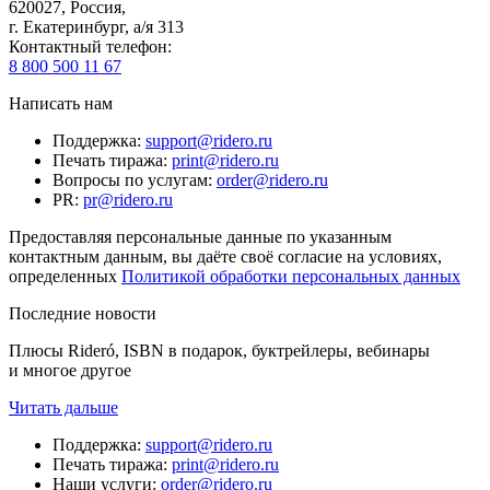
620027
,
Россия
,
г. Екатеринбург, а/я 313
Контактный телефон
:
8 800 500 11 67
Написать нам
Поддержка
:
support@ridero.ru
Печать тиража
:
print@ridero.ru
Вопросы по услугам
:
order@ridero.ru
PR
:
pr@ridero.ru
Предоставляя персональные данные по указанным
контактным данным, вы даёте своё согласие на условиях,
определенных
Политикой обработки персональных данных
Последние новости
Плюсы Rideró, ISBN в подарок, буктрейлеры, вебинары
и многое другое
Читать дальше
Поддержка
:
support@ridero.ru
Печать тиража
:
print@ridero.ru
Наши услуги
:
order@ridero.ru