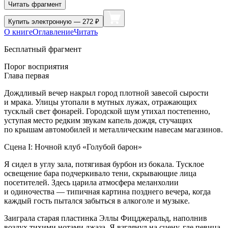
Читать фрагмент
Купить
электронную — 272 ₽
О книге
Оглавление
Читать
Бесплатный фрагмент
Порог восприятия
Глава первая
Дождливый вечер накрыл город плотной завесой сырости
и мрака. Улицы утопали в мутных лужах, отражающих
тусклый свет фонарей. Городской шум утихал постепенно,
уступая место редким звукам капель дождя, стучащих
по крышам автомобилей и металлическим навесам магазинов.
Сцена I: Ночной клуб «Голубой барон»
Я сидел в углу зала, потягивая бурбон из бокала. Тусклое
освещение бара подчеркивало тени, скрывающие лица
посетителей. Здесь царила атмосфера меланхолии
и одиночества — типичная картина позднего вечера, когда
каждый гость пытался забыться в
алкогол
е и музыке.
Заиграла старая пластинка Эллы Фицджеральд, наполнив
воздух тихими нотами джаза. Я взглянул на сцену, где певица