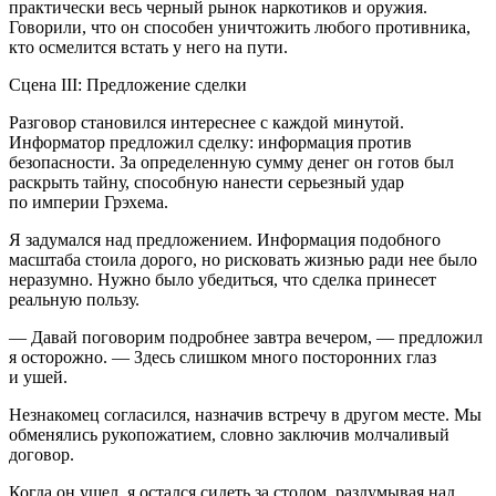
практически весь черный рынок
наркот
иков и оружия.
Говорили, что он способен уничтожить любого противника,
кто осмелится встать у него на пути.
Сцена III: Предложение сделки
Разговор становился интереснее с каждой минутой.
Информатор предложил сделку: информация против
безопасности. За определенную сумму денег он готов был
раскрыть тайну, способную нанести серьезный удар
по империи Грэхема.
Я задумался над предложением. Информация подобного
масштаба стоила дорого, но рисковать жизнью ради нее было
неразумно. Нужно было убедиться, что сделка принесет
реальную пользу.
— Давай поговорим подробнее завтра вечером, — предложил
я осторожно. — Здесь слишком много посторонних глаз
и ушей.
Незнакомец согласился, назначив встречу в другом месте. Мы
обменялись рукопожатием, словно заключив молчаливый
договор.
Когда он ушел, я остался сидеть за столом, раздумывая над