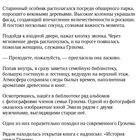
Старинный особняк располагался посреди об
ширн
ого парка,
поросшего вековыми деревьями. Высокие колонны украшали
фасад, создающий впечатление величественности и роскоши.
Я постоял несколько секунд, сознавая важность момента.
Подойдя к входной двери, нажал кнопку звонка. Через
мгновение дверь распахнулась, и на пороге появилась
пожилая женщина, служанка Грэхема.
— Проходите, пожалуйста, — пригласила она
ласк
ово.
Попав внутрь, я сразу заметил семейную библиотеку,
большую гостиную и лестницу, ведущую на верхний этаж.
Атмосфера сохраняла следы былых времен, наполненная
ароматами древесины и книг.
Осмотревшись, нашёл в библиотеке ряд альбомов
с фотографиями
член
ов семьи Грэхема. Одной из фотографий
оказалось изображение юной Эмили рядом с двумя
мужчинами, выглядящими старше неё.
Один из них поразительно походил на современного Грэхема.
Рядом находилась открытая книга с надписью: «История
семьи Грэхем».