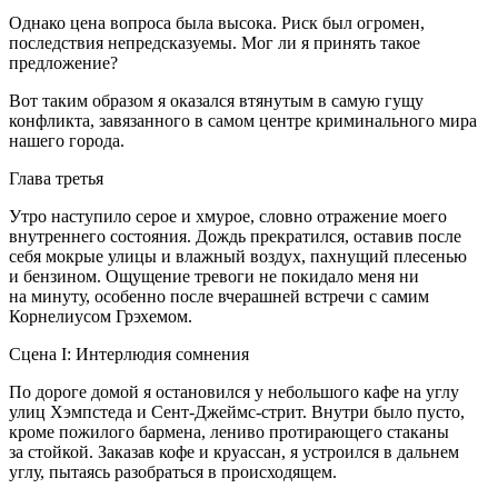
Однако цена вопроса была высока. Риск был огромен,
последствия непредсказуемы. Мог ли я принять такое
предложение?
Вот таким образом я оказался втянутым в самую гущу
конфликта, завязанного в самом центре криминального мира
нашего города.
Глава третья
Утро наступило серое и хмурое, словно отражение моего
внутреннего состояния. Дождь прекратился, оставив после
себя мокрые улицы и влажный воздух, пахнущий плесенью
и бензином. Ощущение тревоги не покидало меня ни
на минуту, особенно после вчерашней встречи с самим
Корнелиусом Грэхемом.
Сцена I: Интерлюдия сомнения
По дороге домой я остановился у небольшого кафе на углу
улиц Хэмпстеда и Сент-Джеймс-стрит. Внутри было пусто,
кроме пожилого бармена, лениво протирающего стаканы
за стойкой. Заказав кофе и круассан, я устроился в дальнем
углу, пытаясь разобраться в происходящем.