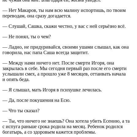
— Нет Макаров, ты нам всю малину испортишь, по твоим
переводам, она сразу догадается.
— Слушай, Сашка, скажи честно, у вас с ней серьёзно всё.
— Не понял, ты о чем?
— Ладно, не при
дури
вайся, своими ушами слышал, как она
говорила, нас папа Саша всегда защитит.
— Между нами ничего нет. После смерти Игоря, она
закрылась в себе. Мы сегодня первый раз после его смерти
услышали смех, а прошло уже 8 месяцев, оттаивать начала
и опять беда.
— Я слышал, мать Игоря в психушке лечилась.
— Да, после покушения на Есю.
— Что ты сказал?
— Ты, что ничего не знаешь? Она хотела убить Есению, а та
с испуга раньше срока родила на месяц. Ребенок родился
богатырь, а со здоровьем кажется проблемы.