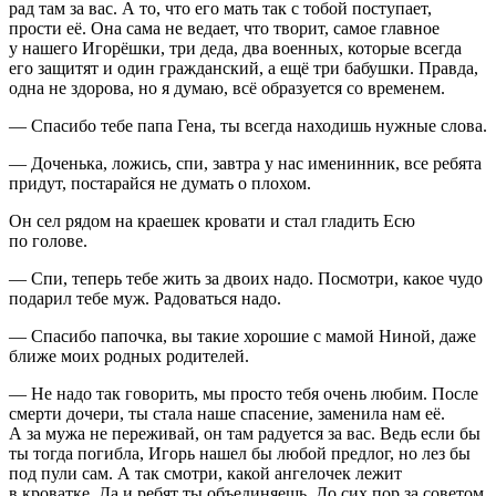
рад там за вас. А то, что его мать так с тобой поступает,
прости её. Она сама не ведает, что творит, самое главное
у нашего Игорёшки, три деда, два военных, которые всегда
его защитят и один гражданский, а ещё три бабушки. Правда,
одна не здорова, но я думаю, всё образуется со временем.
— Спасибо тебе папа Гена, ты всегда находишь нужные слова.
— Доченька, ложись, спи, завтра у нас именинник, все ребята
придут, постарайся не думать о плохом.
Он сел рядом на краешек кровати и стал гладить Есю
по голове.
— Спи, теперь тебе жить за двоих надо. Посмотри, какое чудо
подарил тебе муж. Радоваться надо.
— Спасибо папочка, вы такие хорошие с мамой Ниной, даже
ближе моих родных родителей.
— Не надо так говорить, мы просто тебя очень любим. После
смерти дочери, ты стала наше спасение, заменила нам её.
А за мужа не переживай, он там радуется за вас. Ведь если бы
ты тогда погибла, Игорь нашел бы любой предлог, но лез бы
под пули сам. А так смотри, какой ангелочек лежит
в кроватке. Да и ребят ты объединяешь. До сих пор за советом