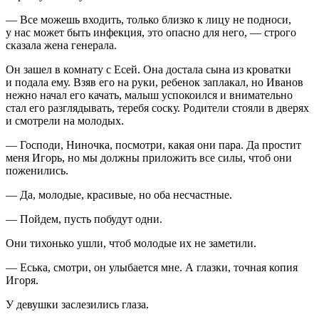
— Все можешь входить, только близко к лицу не подноси,
у нас может быть инфекция, это опасно для него, — строго
сказала жена генерала.
Он зашел в комнату с Есей. Она достала сына из кроватки
и подала ему. Взяв его на руки, ребенок заплакал, но Иванов
нежно начал его качать, малыш успокоился и внимательно
стал его разглядывать, теребя соску. Родители стояли в дверях
и смотрели на молодых.
— Господи, Ниночка, посмотри, какая они пара. Да простит
меня Игорь, но мы должны приложить все силы, чтоб они
поженились.
— Да, молодые, красивые, но оба несчастные.
— Пойдем, пусть побудут одни.
Они тихонько ушли, чтоб молодые их не заметили.
— Еська, смотри, он улыбается мне. А глазки, точная копия
Игоря.
У девушки заслезились глаза.