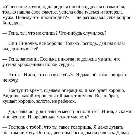
«У него две дочки, одна родная погибла, другая названная,
только нашла своё счастье, успела обвенчаться и потеряла
мужа. Почему это происходит?» — не раз задавал себе вопрос
Бондарев.
— Гена, ты, что не спишь? Что-нибудь случилось?
— Спи Ниночка, всё хорошо. Только Господь, дал бы силы
выдержать всё ей.
— Гена, запомни, Есенька никогда не должна узнать, что
у сына врожденный порок сердца.
— Что ты Нина, это сразу её убьёт. Я даже об этом говорить
не хочу.
— Наступит время, сделаем операцию, и все будет хорошо.
Видишь, какой хорошенький растет внучок. Вес набрал,
кушает хорошо, золото, не ребенок.
— Да, слава богу, вот завтра месяц исполнится. Нина, а скажи
мне честно, Игорёшенька может умереть?
— Господь с тобой, что ты такое говоришь. Я даже думать
об этом не хочу. Он подарен нам Господом на радость. Давай