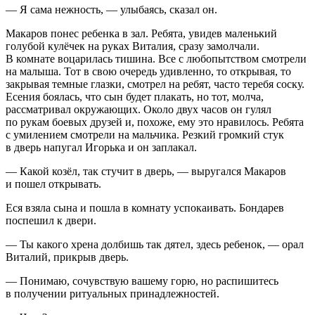
— Я сама нежность, — улыбаясь, сказал он.
Макаров понес ребенка в зал. Ребята, увидев маленький
голубой кулёчек на руках Виталия, сразу замолчали.
В комнате воцарилась тишина. Все с любопытством смотрели
на малыша. Тот в свою очередь удивленно, то открывая, то
закрывая темные глазки, смотрел на ребят, часто теребя соску.
Есения боялась, что сын будет плакать, но тот, молча,
рассматривал окружающих. Около двух часов он гулял
по рукам боевых друзей и, похоже, ему это нравилось. Ребята
с умилением смотрели на мальчика. Резкий громкий стук
в дверь напугал Игорька и он заплакал.
— Какой козёл, так стучит в дверь, — выругался Макаров
и пошел открывать.
Еся взяла сына и пошла в комнату успокаивать. Бондарев
поспешил к двери.
— Ты какого хрена долбишь так дятел, здесь ребенок, — орал
Виталий, прикрыв дверь.
— Понимаю, сочувствую вашему горю, но распишитесь
в получении ритуальных принадлежностей.