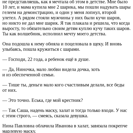
не представляешь, как я мечтала об этом в детстве. Мне было
10 лет, и мама купила мне 2 шарика, мы пошли надувать шары
гелеем на демонстрацию, и один у меня лопнул, второй
улетел. А рядом стояли мужчины у них были кучи шаров,
но никто не дал мне шарик. Я так плакала и решила, что когда
выросту, то обязательно своим детям куплю кучу таких шаров.
Ты как волшебник, исполнил мечту моего детства.
Она подошла к нему обняла и поцеловала в щеку. И вновь
улыбаясь, пошла кружиться с шарами.
— Господи, 22 года, а ребенок ещё в душе.
— Да, Ниночка, мало любви видела дочка, хоть
и из обеспеченной семьи.
— Тише ты, деньги мало кого счастливым делали, все беды
от них.
— Это точно. Еська, где мой крестник?
— Так Саша, надень маску, халат и тогда только входи. У нас
с этим строго, — смеясь, сказала девушка.
Нина Павловна облачила Иванова в халат, завязала покрепче
марлевую маску.