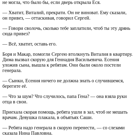
не могла, что было бы, если дверь открыла Еся.
— Хватит, Виталий, прекрати. Он не виноват. Ему сказали,
он привез, — оттаскивая, говорил Сергей.
— Говори сволочь, сколько тебе заплатили, чтоб ты эту дрянь
сюда привез?
— Всё, хватит, оставь его.
Боря и Макар, помогли Сергею втолкнуть Виталия в квартиру.
Дима вызвал скорую для Геннадия Васильевича. Есения
уложив сына, вышла к ребятам. Они были около постели
генерала.
— Сынки, Есения ничего не должна знать о случившемся,
берегите её.
— Что за шум? Что случилось, папа Гена? — она взяла руки
отца в свои.
Приехала скорая помощь, ребята ушли в зал, чтоб не мешать
врачам. Девушка плакала, в объятьях Саши.
— Ребята надо генерала в скорую перенести, — со слезами
сказала Нина Павловна.