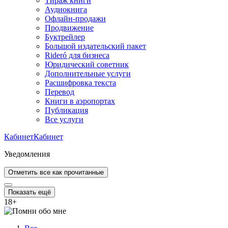
Тираж книги
Аудиокнига
Офлайн-продажи
Продвижение
Буктрейлер
Большой издательский пакет
Rideró для бизнеса
Юридический советник
Дополнительные услуги
Расшифровка текста
Перевод
Книги в аэропортах
Публикация
Все услуги
Кабинет
Кабинет
Уведомления
Отметить все как прочитанные
Показать ещё
18
+