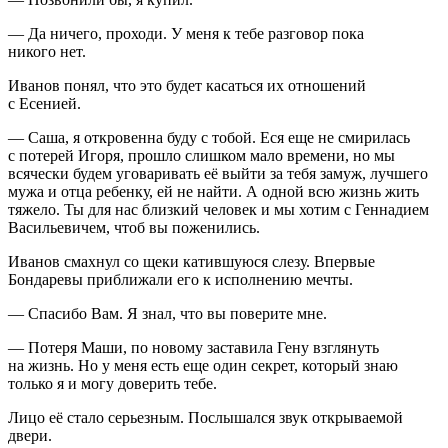
— Да ничего, проходи. У меня к тебе разговор пока
никого нет.
Иванов понял, что это будет касаться их отношений
с Есенией.
— Саша, я откровенна буду с тобой. Еся еще не смирилась
с потерей Игоря, прошло слишком мало времени, но мы
всячески будем уговаривать её выйти за тебя замуж, лучшего
мужа и отца ребенку, ей не найти. А одной всю жизнь жить
тяжело. Ты для нас близкий человек и мы хотим с Геннадием
Васильевичем, чтоб вы поженились.
Иванов смахнул со щеки катившуюся слезу. Впервые
Бондаревы приближали его к исполнению мечты.
— Спасибо Вам. Я знал, что вы поверите мне.
— Потеря Маши, по новому заставила Гену взглянуть
на жизнь. Но у меня есть еще один секрет, который знаю
только я и могу доверить тебе.
Лицо её стало серьезным. Послышался звук открываемой
двери.