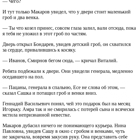
— Чего?
И тут только Макаров увидел, что у двери стоит маленький
гроб и два венка.
— Ты что козел принес, совсем глаза залил, вали отсюда, пока
я тебя не уложил в этот гроб по частям.
Дверь открыл Бондарев, увидев детский гроб, он схватился
за сердце, привалившись к
косяк
у.
— Иванов, Смирнов бегом сюда, — кричал Виталий.
Ребята подбежали к двери. Они увидели генерала, медленно
оседавшего на пол.
— Пацаны, генерала в спальню, Есе не слова об этом, —
сказал Сашка и потащил гроб и венки вниз.
Геннадий Васильевич понял, чей это подарок был на месяц
Игорьку. Амра так и не смирилась с потерей сына и всячески
мстила непризнанной невестке.
Макаров дубасил ничего не понимающего курьера. Нина
Павловна, увидев Сашу в окно с гробом и венками, чуть
не закричала, вовремя закусив руку. Она представить себе