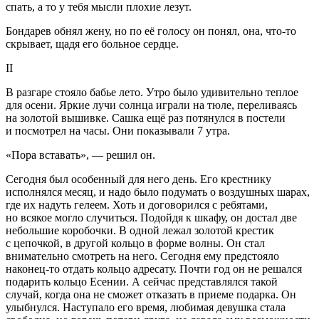
спать, а то у тебя мысли плохие лезут.
Бондарев обнял жену, но по её голосу он понял, она, что-то
скрывает, щадя его больное сердце.
II
В разгаре стояло бабье лето. Утро было удивительно теплое
для осени. Яркие лучи солнца играли на тюле, переливаясь
на золотой вышивке. Сашка ещё раз потянулся в постели
и посмотрел на часы. Они показывали 7 утра.
«Пора вставать», — решил он.
Сегодня был особенный для него день. Его крестнику
исполнялся месяц, и надо было подумать о воздушных шарах,
где их надуть гелеем. Хоть и договорился с ребятами,
но всякое могло случиться. Подойдя к шкафу, он достал две
небольшие коробочки. В одной лежал золотой крестик
с цепочкой, в другой кольцо в форме волны. Он стал
внимательно смотреть на него. Сегодня ему предстояло
наконец-то отдать кольцо адресату. Почти год он не решался
подарить кольцо Есении. А сейчас представлялся такой
случай, когда она не сможет отказать в приеме подарка. Он
улыбнулся. Наступало его время, любимая девушка стала