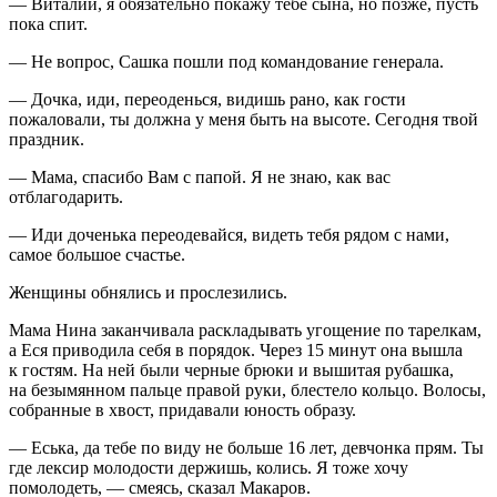
— Виталий, я обязательно покажу тебе сына, но позже, пусть
пока спит.
— Не вопрос, Сашка пошли под командование генерала.
— Дочка, иди, переоденься, видишь рано, как гости
пожаловали, ты должна у меня быть на высоте. Сегодня твой
праздник.
— Мама, спасибо Вам с папой. Я не знаю, как вас
отблагодарить.
— Иди доченька переодевайся, видеть тебя рядом с нами,
самое большое счастье.
Женщины обнялись и прослезились.
Мама Нина заканчивала раскладывать угощение по тарелкам,
а Еся приводила себя в порядок. Через 15 минут она вышла
к гостям. На ней были черные брюки и вышитая рубашка,
на безымянном пальце правой руки, блестело кольцо. Волосы,
собранные в хвост, придавали юность образу.
— Еська, да тебе по виду не больше 16 лет, девчонка прям. Ты
где лексир молодости держишь, колись. Я тоже хочу
помолодеть, — смеясь, сказал Макаров.