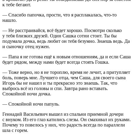
к тебе бегают.
— Спасибо папочка, прости, что я расплакалась, что-то
нашло.
— Не расстраивайся, всё будет хорошо. Посмотри сколько
у тебя близких друзей. Один Сашка сотни стоит. Ты бы
подумала дочка, ведь любит он тебя безумно. Знаешь ведь. Да
и сыночку отец нужен.
— Папа я не готова ещё к новым отношениям, да и если Саша
будет рядом, между нами будет всегда стоять Гошка.
— Тоже верно, но я не тороплю, время не лечит, а притупляет
боль, поверь мне. Лучшего отца, чем Саша, для своего сына
Игорь бы не нашел и ты прекрасно это знаешь. Так, что
выбрось всё из головы и спи. Завтра рано вставать.
Спокойной ночи дочка.
— Спокойной ночи папуль.
Геннадий Васильевич вышел из спальни приемной дочери
с внуком. Из его глаз катились слезы. Он смахивал их руками.
Почему то повелось у них, что радость всегда по параллели
шла с горем.