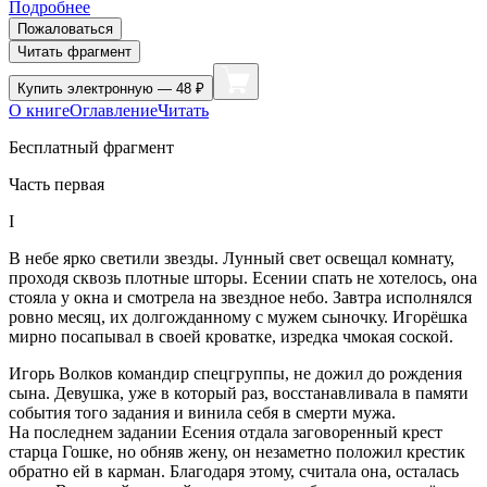
Подробнее
Пожаловаться
Читать фрагмент
Купить
электронную — 48 ₽
О книге
Оглавление
Читать
Бесплатный фрагмент
Часть первая
I
В небе ярко светили звезды. Лунный свет освещал комнату,
проходя сквозь плотные шторы. Есении спать не хотелось, она
стояла у окна и смотрела на звездное небо. Завтра исполнялся
ровно месяц, их долгожданному с мужем сыночку. Игорёшка
мирно посапывал в своей кроватке, изредка чмокая соской.
Игорь Волков командир спецгруппы, не дожил до рождения
сына. Девушка, уже в который раз, восстанавливала в памяти
события того задания и винила себя в смерти мужа.
На последнем задании Есения отдала заговоренный крест
старца Гошке, но обняв жену, он незаметно положил крестик
обратно ей в карман. Благодаря этому, считала она, осталась