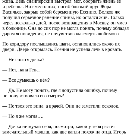
жива. Ведь снайперский выстрел, мог, оборвать жизнь её
и ребенка. Но вместо них, погиб близкий друг Жора
Васильев, закрыв собой беременную Есению. Волков же
получил серьезное ранение спины, но остался жив. Только
через несколько дней, после возвращения в Москву, он умер
в больнице. Она до сих пор не могла понять, почему обладая
даром ясновидения, не почувствовала смерть любимого.
По коридору послышались шаги, остановились около их
двери. Дверь открылась. Есения не успела лечь в кровать.
— Не спится дочка?
— Нет, папа Гена.
— Все думаешь о нём?
— Да. Не могу понять, где я допустила ошибку, почему
не почувствовала его смерть?
— Не твоя это вина, а врачей. Они не заметили осколок.
— Но я же могла….
— Дочка не мучай себя, посмотри, какой у тебя растёт
замечательный малыш, как две капли похож на отца. Игорь