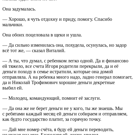
Она задумалась.
— Хорошо, я чуть отдохну и приду, помогу. Спасибо
мальчики.
Она обоих поцеловала в щеки и ушла.
— Да сильно изменилась она, похудела, осунулась, но задор
всё тот же, — сказал Виталий.
— А ты, что думал, с ребенком легко одной. Да и финансово
ей тяжело, все счета Игоря родители перекрыли, да и её
деньги походу в семье истратили, которые она домой
отправляла. А на ребенка много надо, ладно генерал помогает,
да и Николай Трофимович хорошие деньги декретные
выбил ей.
— Молодец, командующий, помнит её заслуги.
— Да она же не берет деньги не у кого, ты же знаешь. Мы
с ребятами каждый месяц ей деньги собираем и отправляем,
как будто государство платит, за горячую точку.
— Дай мне номер счёта, я буду ей деньги переводить,
не чужая она мне. Благодаря ей, жизнь увидел.