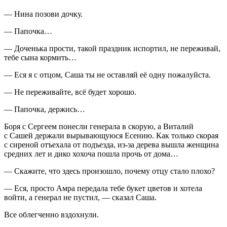
— Нина позови дочку.
— Папочка…
— Доченька прости, такой праздник испортил, не переживай,
тебе сына кормить…
— Еся я с отцом, Саша ты не оставляй её одну пожалуйста.
— Не переживайте, всё будет хорошо.
— Папочка, держись…
Боря с Сергеем понесли генерала в скорую, а Виталий
с Сашей держали вырывающуюся Есению. Как только скорая
с сиреной отъехала от подъезда, из-за дерева вышла женщина
средних лет и дико хохоча пошла прочь от дома…
— Скажите, что здесь произошло, почему отцу стало плохо?
— Еся, просто Амра передала тебе букет цветов и хотела
войти, а генерал не пустил, — сказал Саша.
Все облегченно вздохнули.