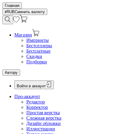
Главная
RUB
Сменить валюту
Магазин
Импринты
Бестселлеры
Бесплатные
Скидки
Подборки
Автору
Войти в аккаунт
Про-аккаунт
Редактор
Корректор
Простая верстка
Сложная верстка
Дизайн обложки
Иллюстрации