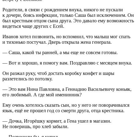
Родители, в связи с рождением внука, никого не пускали
к дочери, боясь инфекции, только Саша был исключением. Он
был крестным отцом сына друга. Это давало ему возможность
видеться чаще других с Есей.
Иванов хотел позвонить, но вспомнил, что малыш мог спать
и тихонько постучал. Дверь открыла жена генерала.
— Саша, какой ты ранней, а мы еще не совсем готовы.
— Вот и хорошо, я помогу вам. Поздравляю с месяцем внука.
Он разжал руку, чтоб достать коробку конфет и шары
разлетелись по потолку.
— Это вам Нина Павловна, а Геннадию Васильевичу
конья
к,
его любимый. А где мой именинник?
Ему очень хотелось сказать сын, но у него не поворачивался
язык, ещё не прошел год со смерти друга, отца крестника.
— Дочка, Игорёшку кормит, а Гена ушел в магазин.
Не поверишь, про хлеб забыли.
— Позвонили бы, я купил.