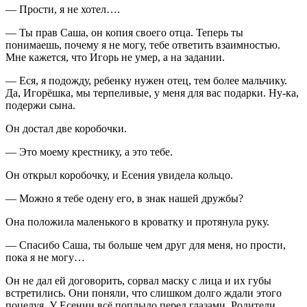
— Прости, я не хотел….
— Ты прав Саша, он копия своего отца. Теперь ты
понимаешь, почему я не могу, тебе ответить взаимностью.
Мне кажется, что Игорь не умер, а на задании.
— Еся, я подожду, ребенку нужен отец, тем более мальчику.
Да, Игорёшка, мы терпеливые, у меня для вас подарки. Ну-ка,
подержи сына.
Он достал две коробочки.
— Это моему крестнику, а это тебе.
Он открыл коробочку, и Есения увидела кольцо.
— Можно я тебе одену его, в знак нашей дружбы?
Она положила маленького в кроватку и протянула руку.
— Спасибо Саша, ты больше чем друг для меня, но прости,
пока я не могу…
Он не дал ей договорить, сорвал маску с лица и их губы
встретились. Они поняли, что слишком долго ждали этого
поцелуя. У Есении всё поплыло перед глазами. Родители