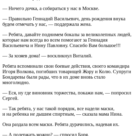
— Ничего дочка, а собираться у нас в Москве.
— Правильно Геннадий Васильевич, день рождения внука
будем отмечать у нас, — поддержала жена.
— Ребята, давайте поднимем бокалы за великолепных людей,
которые нам всегда во всем помогают за Геннадия
Васильевича и Нину Павловну. Спасибо Вам большое!!!
— За хозяев дома! — воскликнул Виталий.
Ребята вспоминали свои боевые действия, своего командира
Игоря Волкова, погибших товарищей Жору и Колю. Супруги
Бондаревы были рады, что в их доме вновь стало
многолюдно.
— Еся, ну где виновник торжества, покажи нам, — попросил
Сергей.
— Так ребята, у нас такой порядок, все надели маски,
и на ребенка не дышим
спирт
ным, — сказала мама Нина.
Она раздала всем маски. Ребята дурачились, надевая их.
— А подержать можно? — спросил Боря.