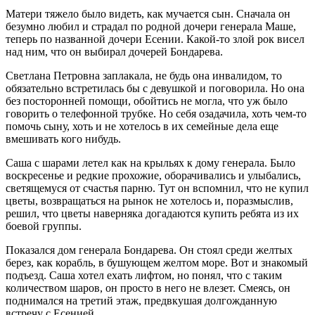
Матери тяжело было видеть, как мучается сын. Сначала он
безумно любил и страдал по родной дочери генерала Маше,
теперь по названной дочери Есении. Какой-то злой рок висел
над ним, что он выбирал дочерей Бондарева.
Светлана Петровна заплакала, не будь она инвалидом, то
обязательно встретилась бы с девушкой и поговорила. Но она
без посторонней помощи, обойтись не могла, что уж было
говорить о телефонной трубке. Но себя озадачила, хоть чем-то
помочь сыну, хоть и не хотелось в их семейные дела еще
вмешивать кого нибудь.
Саша с шарами летел как на крыльях к дому генерала. Было
воскресенье и редкие прохожие, оборачивались и улыбались,
светящемуся от счастья парню. Тут он вспомнил, что не купил
цветы, возвращаться на рынок не хотелось и, поразмыслив,
решил, что цветы наверняка догадаются купить ребята из их
боевой группы.
Показался дом генерала Бондарева. Он стоял среди желтых
берез, как корабль, в бушующем желтом море. Вот и знакомый
подъезд. Саша хотел ехать лифтом, но понял, что с таким
количеством шаров, он просто в него не влезет. Смеясь, он
поднимался на третий этаж, предвкушая долгожданную
встречу с Есенией.