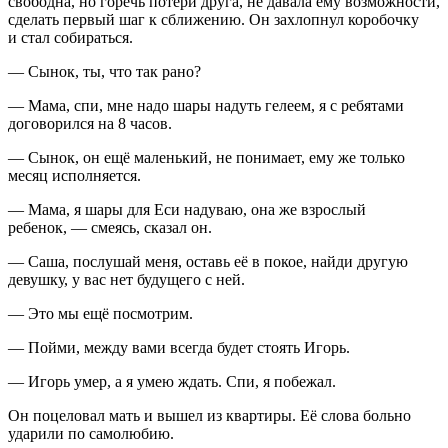
свободна, но горечь потери друга, не давала ему возможности,
сделать первый шаг к сближению. Он захлопнул коробочку
и стал собираться.
— Сынок, ты, что так рано?
— Мама, спи, мне надо шары надуть гелеем, я с ребятами
договорился на 8 часов.
— Сынок, он ещё маленький, не понимает, ему же только
месяц исполняется.
— Мама, я шары для Еси надуваю, она же взрослый
ребенок, — смеясь, сказал он.
— Саша, послушай меня, оставь её в покое, найди другую
девушку, у вас нет будущего с ней.
— Это мы ещё посмотрим.
— Пойми, между вами всегда будет стоять Игорь.
— Игорь умер, а я умею ждать. Спи, я побежал.
Он поцеловал мать и вышел из квартиры. Её слова больно
ударили по самолюбию.