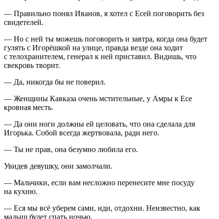
— Правильно понял Иванов, я хотел с Есей поговорить без
свидетелей.
— Но с ней ты можешь поговорить и завтра, когда она будет
гулять с Игорёшкой на улице, правда везде она ходит
с телохранителем, генерал к ней приставил. Видишь, что
свекровь творит.
— Да, никогда бы не поверил.
— Женщины Кавказа очень мстительные, у Амры к Есе
кровная месть.
— Да они ноги должны ей целовать, что она сделала для
Игорька. Собой всегда жертвовала, ради него.
— Ты не прав, она безумно любила его.
Увидев девушку, они замолчали.
— Мальчики, если вам несложно перенесите мне посуду
на кухню.
— Еся мы всё уберем сами, иди, отдохни. Неизвестно, как
малыш будет спать ночью.