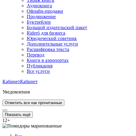
Тираж книги
Аудиокнига
Офлайн-продажи
Продвижение
Буктрейлер
Большой издательский пакет
Rideró для бизнеса
Юридический советник
Дополнительные услуги
Расшифровка текста
Перевод
Книги в аэропортах
Публикация
Все услуги
Кабинет
Кабинет
Уведомления
Отметить все как прочитанные
Показать ещё
12
+