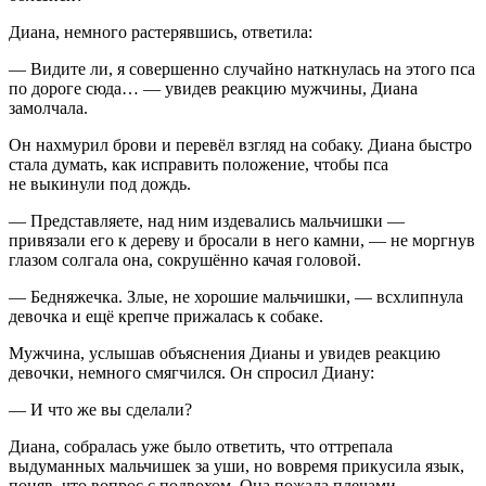
Диана, немного растерявшись, ответила:
— Видите ли, я совершенно случайно наткнулась на этого пса
по дороге сюда… — увидев реакцию мужчины, Диана
замолчала.
Он нахмурил брови и перевёл взгляд на собаку. Диана быстро
стала думать, как исправить положение, чтобы пса
не выкинули под дождь.
— Представляете, над ним издевались мальчишки —
привязали его к дереву и бросали в него камни, — не моргнув
глазом солгала она, сокрушённо качая головой.
— Бедняжечка. Злые, не хорошие мальчишки, — всхлипнула
девочка и ещё крепче прижалась к собаке.
Мужчина, услышав объяснения Дианы и увидев реакцию
девочки, немного смягчился. Он спросил Диану:
— И что же вы сделали?
Диана, собралась уже было ответить, что оттрепала
выдуманных мальчишек за уши, но вовремя прикусила язык,
поняв, что вопрос с подвохом. Она пожала плечами