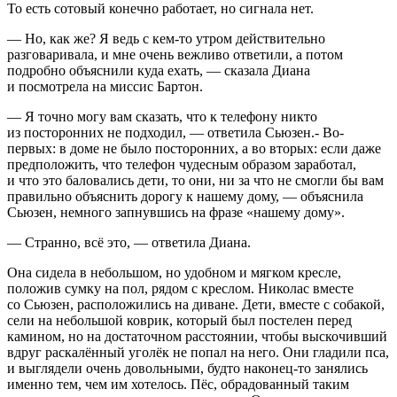
То есть сотовый конечно работает, но сигнала нет.
— Но, как же? Я ведь с кем-то утром действительно
разговаривала, и мне очень вежливо ответили, а потом
подробно объяснили куда ехать, — сказала Диана
и посмотрела на миссис Бартон.
— Я точно могу вам сказать, что к телефону никто
из посторонних не подходил, — ответила Сьюзен.- Во-
первых: в доме не было посторонних, а во вторых: если даже
предположить, что телефон чудесным образом заработал,
и что это баловались дети, то они, ни за что не смогли бы вам
правильно объяснить дорогу к нашему дому, — объяснила
Сьюзен, немного запнувшись на фразе «нашему дому».
— Странно, всё это, — ответила Диана.
Она сидела в не
боль
шом, но удобном и мягком кресле,
положив сумку на пол, рядом с креслом. Николас вместе
со Сьюзен, расположились на диване. Дети, вместе с собакой,
сели на не
боль
шой коврик, который был постелен перед
камином, но на достаточном расстоянии, чтобы выскочивший
вдруг раскалённый уголёк не попал на него. Они гладили пса,
и выглядели очень довольными, будто наконец-то занялись
именно тем, чем им хотелось. Пёс, обрадованный таким