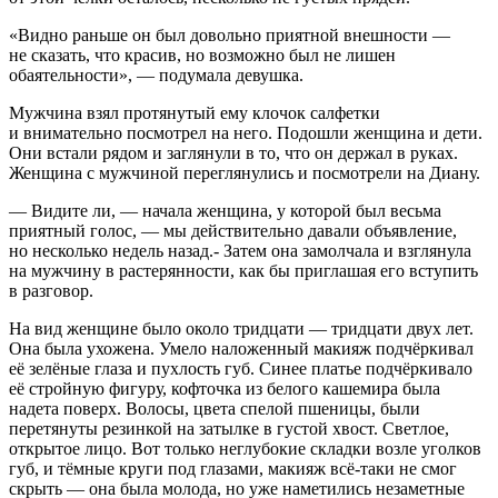
«Видно раньше он был довольно приятной внешности —
не сказать, что красив, но возможно был не лишен
обаятельности», — подумала девушка.
Мужчина взял протянутый ему клочок салфетки
и внимательно посмотрел на него. Подошли женщина и дети.
Они встали рядом и заглянули в то, что он держал в руках.
Женщина с мужчиной переглянулись и посмотрели на Диану.
— Видите ли, — начала женщина, у которой был весьма
приятный голос, — мы действительно давали объявление,
но несколько недель назад.- Затем она замолчала и взглянула
на мужчину в растерянности, как бы приглашая его вступить
в разговор.
На вид женщине было около тридцати — тридцати двух лет.
Она была ухожена. Умело наложенный макияж подчёркивал
её зелёные глаза и пухлость губ. Синее платье подчёркивало
её стройную фигуру, кофточка из белого кашемира была
надета поверх. Волосы, цвета спелой пшеницы, были
перетянуты резинкой на затылке в густой хвост. Светлое,
открытое лицо. Вот только неглубокие складки возле уголков
губ, и тёмные круги под глазами, макияж всё-таки не смог
скрыть — она была молода, но уже наметились незаметные