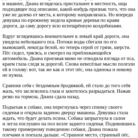
в машине, Диана вгляделась пристальнее в местность, ища
подходящее под описание, какой-нибудь признак того, что она
уже не далеко от места, к которому направлялась. Но впереди
девушка по-прежнему видела кривые деревья по краям
дороги, да саму дорогу всю испещрённую колдобинами.
Вдруг вглядевшись внимательнее в левый край дороги, она
увидела не
боль
шого пса. Потоки воды сбегали по его
вымокшей, некогда белой, но теперь серой от грязи, шерсти.
Пёс сидел, трясясь, и смотрел на приближающийся
автомобиль. Диана проезжая мимо не отводила взгляда от пса,
краем глаза следя за дорогой. Снова невесёлые мысли полезли
ей в голову: вот, так же как и этот пёс, она одинока и никому
не нужна.
Сравнив себя с бездомным бродяжкой, ей стало до того себя
жаль, что заслезились глаза и захотелось разрыдаться. Нажав
резко на тормоза, Диана сдала назад.
Подъехав к собаке, она перегнулась через спинку своего
сиденья и открыла заднюю дверцу машины. Девушка стала
ждать, что будет делать псина. Собака запрыгнула в салон
и легла послушно на пол возле заднего сиденья. Подивившись
такому примерному поведению собаки, Диана пожала
плечами и поехала дальше. «Странное место, странный пёс,