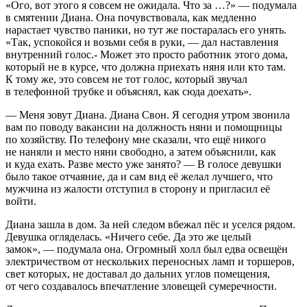
«Ого, вот этого я совсем не ожидала. Что за …?» — подумала
в смятении Диана. Она почувствовала, как медленно
нарастает чувство паники, но тут же постаралась его унять.
«Так, успокойся и возьми себя в руки, — дал наставления
внутренний голос.- Может это просто работник этого дома,
который не в курсе, что должна приехать няня или кто там.
К тому же, это совсем не тот голос, который звучал
в телефонной трубке и объяснял, как сюда доехать».
— Меня зовут Диана. Диана Свон. Я сегодня утром звонила
вам по поводу вакансии на должность няни и помощницы
по хозяйству. По телефону мне сказали, что ещё никого
не наняли и место няни свободно, а затем объяснили, как
и куда ехать. Разве место уже занято? — В голосе девушки
было такое отчаяние, да и сам вид её желал лучшего, что
мужчина из жалости отступил в сторону и пригласил её
войти.
Диана зашла в дом. За ней следом вбежал пёс и уселся рядом.
Девушка огляделась. «Ничего себе. Да это же целый
замок», — подумала она. Огромный холл был едва освещён
электричеством от нескольких переносных ламп и торшеров,
свет которых, не доставал до дальних углов помещения,
от чего создавалось впечатление зловещей сумеречности.