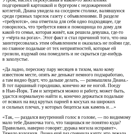
подгоревшей картошкой и бургером с недожаренной
котлетой, Диана увидела на соседнем столике, валявшуюся
среди грязных тарелок газету с объявлениями. В разделе
«требуются», она отметила для себя одно подходящее, где
говорилось, что требуется няня и помощница по дому для
какой-то семьи, которая живёт, как решила девушка, где-то
у «чёрта на рогах». Этот факт и стал причиной того, что она
заинтересовалась этим объявлением и оказалась не пойми где,
но главное подальше от тех неприятностей, которые ей
грозили, вздумай она помедлить и не скрыться где-нибудь
в захолустье.
«Да ладно, пересижу пару месяцев в тихом, мало кому
известном месте, опять же деньжат немного подзаработаю,
а там видно будет, что дальше делать, — размышляла Диана.-
В тот паршивый городишко, конечно же не ногой. Поеду
в Нью-Йорк. Там и затеряться можно и работу, может быть,
удастся нормальную найти и, конечно держаться подальше
от всяких на вид крутых па
рне
й в косухах на широких
и сильных плечах, у которых бицепсы как камень и…»
«Так, — раздался внутренний голос в голове, — по видимому
мало тебе Дианочка того, что тащишься не понятно куда?
Правильно, наверно говорят: дурака могила исправит».
Тяжело вздохнув, Диана ещё раз сравнила карту, что лежала