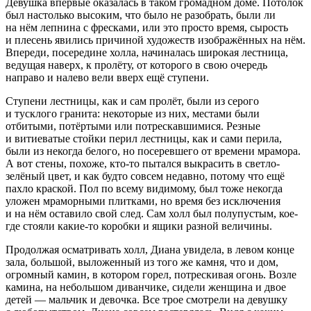
Девушка впервые оказалась в таком громадном доме. Потолок
был настолько высоким, что было не разобрать, были ли
на нём лепнина с фресками, или это просто время, сырость
и плесень явились причиной художеств изображённых на нём.
Впереди, посередине холла, начиналась широкая лестница,
ведущая наверх, к пролёту, от которого в свою очередь
направо и налево вели вверх ещё ступени.
Ступени лестницы, как и сам пролёт, были из серого
и тусклого гранита: некоторые из них, местами были
отбитыми, потёртыми или потрескавшимися. Резные
и витиеватые стойки перил лестницы, как и сами перила,
были из некогда белого, но посеревшего от времени мрамора.
А вот стены, похоже, кто-то пытался выкрасить в светло-
зелёный цвет, и как будто совсем недавно, потому что ещё
пахло краской. Пол по всему видимому, был тоже некогда
уложен мраморными плитками, но время без исключения
и на нём оставило свой след. Сам холл был полупустым, кое-
где стояли какие-то коробки и ящики разной ве
личин
ы.
Продолжая осматривать холл, Диана увидела, в левом конце
зала,
боль
шой, выложенный из того же камня, что и дом,
огромный камин, в котором горел, потрескивая огонь. Возле
камина, на не
боль
шом диванчике, сидели женщина и двое
детей — мальчик и девочка. Все трое смотрели на девушку