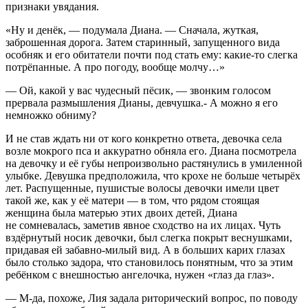
признаки увядания.
«Ну и денёк, — подумала Диана. — Сначала, жуткая,
заброшенная дорога. Затем старинный, запущенного вида
особняк и его обитатели почти под стать ему: какие-то слегка
потрёпанные. А про погоду, вообще молчу…»
— Ой, какой у вас чудесный пёсик, — звонким голосом
прервала размышления Дианы, девчушка.- А можно я его
немножко обниму?
И не став ждать ни от кого конкретно ответа, девочка села
возле мокрого пса и аккуратно обняла его. Диана посмотрела
на девочку и её губы непроизвольно растянулись в умиленной
улыбке. Девушка предположила, что крохе не
боль
ше четырёх
лет. Распущенные, пушистые волосы девочки имели цвет
такой же, как у её матери — в том, что рядом стоящая
женщина была матерью этих двоих детей, Диана
не сомневалась, заметив явное сходство на их лицах. Чуть
вздёрнутый носик девочки, был слегка покрыт веснушками,
придавая ей забавно-милый вид. А в
боль
ших карих глазах
было столько задора, что становилось понятным, что за этим
ребёнком с внешностью ангелочка, нужен «глаз да глаз».
— М-да, похоже, Лия задала риторический вопрос, по поводу