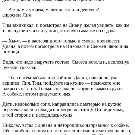
— А как мы узнаем, мальчик это или девочка? —
спросила Лия
Тим захихикал, и посмотрел на Диану, желая увидеть, как же
та выпутается из ситуации, которую сама же и создала.
— Хм-м, — в растерянности только и смогла произнести
Диана, а потом посмотрела на Николаса и Сьюзен, явно ища
помощи.
Видя, что надо выручать гостью, Сьюзен встала и, всплеснув
руками, сказала:
— Ох, совсем забыла про чайник. Давно, наверное, уже
вскипел. Лия, Тим, пойдёмте на кухню — поможете мне
накрыть на стол. Только сначала не забудьте вымыть руки.
А собаке, потом придумаете имя.
Дети, недовольно сопя, направились с матерью на кухню,
пересекая холл и обходя широкую лестницу. По-видимому,
в той стороне и находилась кухня.
Николас, встал с дивана и неторопливо направился к собаке.
Пёс с любопытством и настороженностью посмотрел на него,