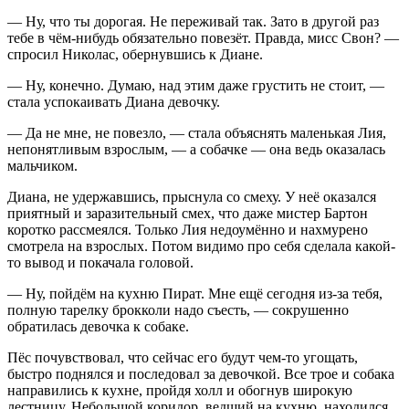
— Ну, что ты дорогая. Не переживай так. Зато в другой раз
тебе в чём-нибудь обязательно повезёт. Правда, мисс Свон? —
спросил Николас, обернувшись к Диане.
— Ну, конечно. Думаю, над этим даже грустить не стоит, —
стала успокаивать Диана девочку.
— Да не мне, не повезло, — стала объяснять маленькая Лия,
непонятливым взрослым, — а собачке — она ведь оказалась
мальчиком.
Диана, не удержавшись, прыснула со смеху. У неё оказался
приятный и заразительный смех, что даже мистер Бартон
коротко рассмеялся. Только Лия недоумённо и нахмурено
смотрела на взрослых. Потом видимо про себя сделала какой-
то вывод и покачала головой.
— Ну, пойдём на кухню Пират. Мне ещё сегодня из-за тебя,
полную тарелку брокколи надо съесть, — сокрушенно
обратилась девочка к собаке.
Пёс почувствовал, что сейчас его будут чем-то угощать,
быстро поднялся и последовал за девочкой. Все трое и собака
направились к кухне, пройдя холл и обогнув широкую
лестницу. Не
боль
шой коридор, ведший на кухню, находился