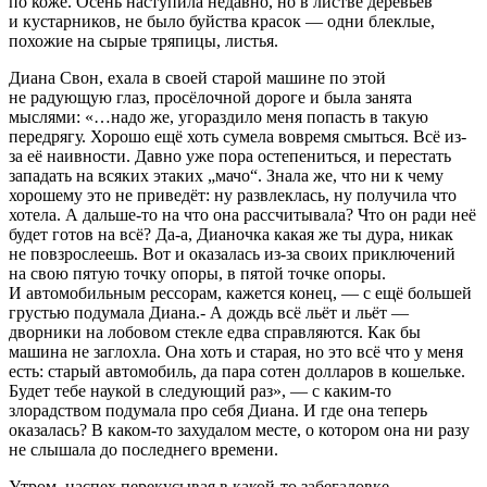
по коже. Осень наступила недавно, но в листве деревьев
и кустарников, не было буйства красок — одни блеклые,
похожие на сырые тряпицы, листья.
Диана Свон, ехала в своей старой машине по этой
не радующую глаз, просёлочной дороге и была занята
мыслями: «…надо же, угораздило меня попасть в такую
передрягу. Хорошо ещё хоть сумела вовремя смыться. Всё из-
за её наивности. Давно уже пора остепениться, и перестать
западать на всяких этаких „мачо“. Знала же, что ни к чему
хорошему это не приведёт: ну развлеклась, ну получила что
хотела. А дальше-то на что она рассчитывала? Что он ради неё
будет готов на всё? Да-а, Дианочка какая же ты дура, никак
не повзрослеешь. Вот и оказалась из-за своих приключений
на свою пятую точку опоры, в пятой точке опоры.
И автомобильным рессорам, кажется конец, — с ещё
боль
шей
грустью подумала Диана.- А дождь всё льёт и льёт —
дворники на лобовом стекле едва справляются. Как бы
машина не заглохла. Она хоть и старая, но это всё что у меня
есть: старый автомобиль, да пара сотен долларов в кошельке.
Будет тебе наукой в следующий раз», — с каким-то
злорадством подумала про себя Диана. И где она теперь
оказалась? В каком-то захудалом месте, о котором она ни разу
не слышала до последнего времени.
Утром, наспех перекусывая в какой-то забегаловке