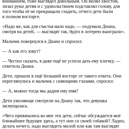
вн
иман
ием, тоже выглядел довольным. Он вилял хвостом,
лизал руки детям и с удовольствием подставлял голову, для
того чтобы её не прекращали гладить, отчего дети были
в полном восторге.
«Надо же, как для счастья мало надо, — подумала Диана,
смотря на детей, — выглядят так, будто в лотерею выиграли».
Мальчик повернулся к Диане и спросил:
— А как его зовут?
— Честно сказать, я даже ещё не успела дать ему кличку, —
ответила Диана.
Дети, пришли в ещё
боль
ший восторг от такого ответа. Они
переглянулись и мальчик с сияющими глазами, спросил:
— А, можно тогда мы дадим ему имя?
Дети умоляюще смотрели на Диану так, что девушка
засмущалась.
«Чего привязались ко мне эти дети, сейчас обсуждается моё
ближайшее будущее здесь, а тут они со своей собакой? Ладно,
делать нечего, надо выглядеть милой или как там выглядят