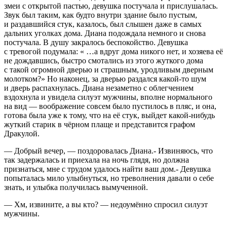
змеи с открытой пастью, девушка постучала и прислушалась.
Звук был таким, как будто внутри здание было пустым,
и раздавшийся стук, казалось, был слышен даже в самых
дальних уголках дома. Диана подождала немного и снова
постучала. В душу закралось беспокойство. Девушка
с тревогой подумала: « …а вдруг дома никого нет, и хозяева её
не дождавшись, быстро смотались из этого жуткого дома
с такой огромной дверью и страшным, уродливым дверным
молотком?» Но наконец, за дверью раздался какой-то шум
и дверь распахнулась. Диана незаметно с облегчением
вздохнула и увидела силуэт мужчины, вполне нормального
на вид — воображение совсем было пустилось в пляс, и она,
готова была уже к тому, что на её стук, выйдет какой-нибудь
жуткий старик в чёрном плаще и представится графом
Дракулой.
— Добрый вечер, — поздоровалась Диана.- Извиняюсь, что
так задержалась и приехала на ночь глядя, но должна
признаться, мне с трудом удалось найти ваш дом.- Девушка
попыталась мило улыбнуться, но треволнения давали о себе
знать, и улыбка получилась вымученной.
— Хм, извините, а вы кто? — недоумённо спросил силуэт
мужчины.