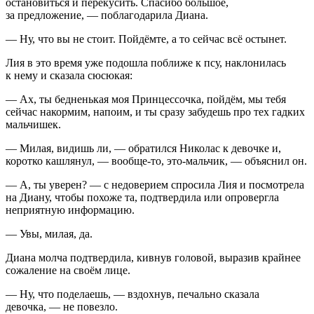
остановиться и перекусить. Спасибо
боль
шое,
за предложение, — поблагодарила Диана.
— Ну, что вы не стоит. Пойдёмте, а то сейчас всё остынет.
Лия в это время уже подошла поближе к псу, наклонилась
к нему и сказала сюсюкая:
— Ах, ты бедненькая моя Принцессочка, пойдём, мы тебя
сейчас накормим, напоим, и ты сразу забудешь про тех гадких
мальчишек.
— Милая, видишь ли, — обратился Николас к девочке и,
коротко кашлянул, — вообще-то, это-мальчик, — объяснил он.
— А, ты уверен? — с недоверием спросила Лия и посмотрела
на Диану, чтобы похоже та, подтвердила или опровергла
неприятную информацию.
— Увы, милая, да.
Диана молча подтвердила, кивнув головой, выразив крайнее
сожаление на своём лице.
— Ну, что поделаешь, — вздохнув, печально сказала
девочка, — не повезло.