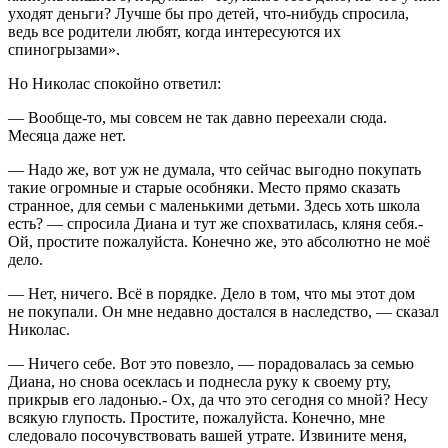
уходят деньги? Лучше бы про детей, что-нибудь спросила,
ведь все родители любят, когда интересуются их
спин
огрыз
ами».
Но Николас спокойно ответил:
— Вообще-то, мы совсем не так давно переехали сюда.
Месяца даже нет.
— Надо же, вот уж не думала, что сейчас выгодно покупать
такие огромные и старые особняки. Место прямо сказать
странное, для семьи с маленькими детьми. Здесь хоть школа
есть? — спросила Диана и тут же спохватилась, кляня себя.-
Ой, простите пожалуйста. Конечно же, это абсолютно не моё
дело.
— Нет, ничего. Всё в порядке. Дело в том, что мы этот дом
не покупали. Он мне недавно достался в наследство, — сказал
Николас.
— Ничего себе. Вот это повезло, — порадовалась за семью
Диана, но снова осеклась и поднесла руку к своему рту,
прикрыв его ладонью.- Ох, да что это сегодня со мной? Несу
всякую глупость. Простите, пожалуйста. Конечно, мне
следовало посочувствовать вашей утрате. Извините меня,