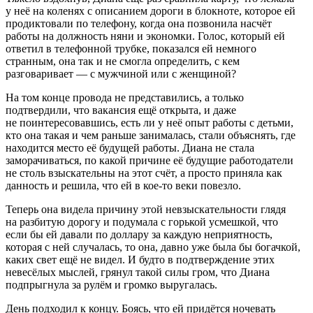
у неё на коленях с описанием дороги в блокноте, которое ей
продиктовали по телефону, когда она позвонила насчёт
работы на должность няни и экономки. Голос, который ей
ответил в телефонной трубке, показался ей немного
странным, она так и не смогла определить, с кем
разговаривает — с мужчиной или с женщиной?
На том конце провода не представились, а только
подтвердили, что вакансия ещё открыта, и даже
не поинтересовавшись, есть ли у неё опыт работы с детьми,
кто она такая и чем раньше занималась, стали объяснять, где
находится место её будущей работы. Диана не стала
заморачиваться, по какой причине её будущие работодатели
не столь взыскательны на этот счёт, а просто приняла как
данность и решила, что ей в кое-то веки повезло.
Теперь она видела причину этой невзыскательности глядя
на разбитую дорогу и подумала с горькой усмешкой, что
если бы ей давали по доллару за каждую неприятность,
которая с ней случалась, то она, давно уже была бы богачкой,
каких свет ещё не видел. И будто в подтверждение этих
невесёлых мыслей, грянул такой силы гром, что Диана
подпрыгнула за рулём и громко выругалась.
День подходил к концу. Боясь, что ей придётся ночевать