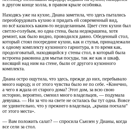
в другом конце холла, в правом крыле особняка.
Находясь уже на кухне, Диана заметила, что здесь пытались
переоборудовать кухню и придать ей современный вид,
но всё казалось каким-то недоделанным. Цвет стен кухни был
светло-голубым, но одна стена, была недокрашена, хотя
ремонт, как было видно, проводился давно. Обеденный стол,
который стоял посередине кухни, как и стулья, принадлежали
к одному комплекту кухонного гарнитура, в то время как,
продолговатый, находящийся у стены стол, в который была
встроена раковина для мытья посуды, так же как и шкаф,
висящий над ним на стене, были от другого кухонного
комплекта.
Диана остро ощутила, что здесь, прежде до них, перебывало
много народу, и от этого чувства было не по себе. «Конечно,
а чего я ждала от старого дома? Этот дом, за всю свою
историю, вероятно, сменил много владельцев, — подумала
девушка. — Ни за что на свете не осталась бы тут одна. Вовсе
не удивительно, что у прежнего владельца, „крыша поехала“
от этого места».
— Вам положить салат? — спросила Сьюзен у Дианы, когда
все сели за стол.