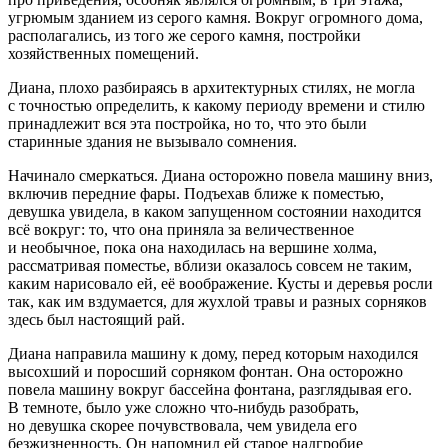
угрюмым зданием из серого камня. Вокруг огромного дома,
располагались, из того же серого камня, постройки
хозяйственных помещений.
Диана, плохо разбираясь в архитектурных стилях, не могла
с точностью определить, к какому периоду времени и стилю
принадлежит вся эта постройка, но то, что это были
старинные здания не вызывало сомнения.
Начинало смеркаться. Диана осторожно повела машину вниз,
включив передние фары. Подъехав ближе к поместью,
девушка увидела, в каком запущенном состоянии находится
всё вокруг: то, что она приняла за величественное
и необычное, пока она находилась на вершине холма,
рассматривая поместье, вблизи оказалось совсем не таким,
каким нарисовало ей, её воображение. Кусты и деревья росли
так, как им вздумается, для жухлой травы и разных сорняков
здесь был настоящий рай.
Диана направила машину к дому, перед которым находился
высохший и поросший сорняком фонтан. Она осторожно
повела машину вокруг бассейна фонтана, разглядывая его.
В темноте, было уже сложно что-нибудь разобрать,
но девушка скорее почувствовала, чем увидела его
безжизненность. Он напомнил ей старое надгробие