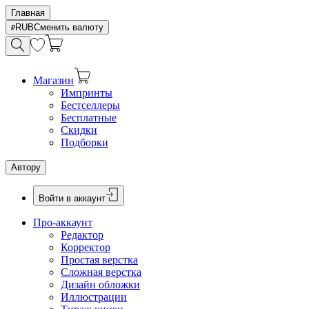
Главная
RUB
Сменить валюту
Магазин
Импринты
Бестселлеры
Бесплатные
Скидки
Подборки
Автору
Войти в аккаунт
Про-аккаунт
Редактор
Корректор
Простая верстка
Сложная верстка
Дизайн обложки
Иллюстрации