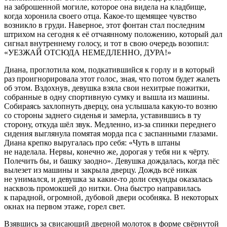
на заброшенной могиле, которое она видела на кладбище,
когда хоронила своего отца. Какое-то щемящее чувство
возникло в груди. Наверное, этот фонтан стал последним
штрихом на сегодня к её отчаянному положению, который дал
сигнал внутреннему голосу, и тот в свою очередь возопил:
«УЕЗЖАЙ ОТСЮДА НЕМЕДЛЕННО, ДУРА!»
Диана, проглотила ком, подкатившийся к горлу и в который
раз проигнорировала этот голос, зная, что потом будет жалеть
об этом. Вздохнув, девушка взяла свои нехитрые пожитки,
собранные в одну спортивную сумку и вышла из машины.
Собираясь захлопнуть дверцу, она услышала какую-то возню
со стороны заднего сиденья и замерла, уставившись в ту
сторону, откуда шёл звук. Медленно, из-за спинки переднего
сидения выглянула помятая морда пса с заспанными глазами.
Диана крепко выругалась про себя: «Чуть в штаны
не наделала. Нервы, конечно же, дорогая у тебя ни к чёрту.
Полечить бы, и башку заодно». Девушка дождалась, когда пёс
вылезет из машины и закрыла дверцу. Дождь всё никак
не унимался, и девушка за какие-то доли секунды оказалась
насквозь промокшей до нитки. Она быстро направилась
к парадной, огромной, дубовой двери особняка. В некоторых
окнах на первом этаже, горел свет.
Взявшись за свисающий дверной молоток в форме свёрнутой