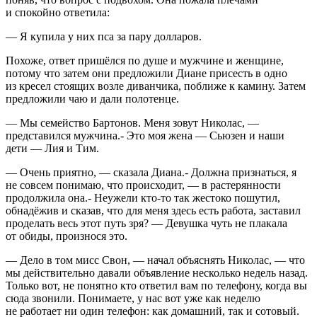
и спокойно ответила:
— Я купила у них пса за пару долларов.
Похоже, ответ пришёлся по душе и мужчине и женщине,
потому что затем они предложили Диане присесть в одно
из кресел стоящих возле диванчика, поближе к камину. Затем
предложили чаю и дали полотенце.
— Мы семейство Бартонов. Меня зовут Николас, —
представился мужчина.- Это моя жена — Сьюзен и наши
дети — Лия и Тим.
— Очень приятно, — сказала Диана.- Должна признаться, я
не совсем понимаю, что происходит, — в растерянности
продолжила она.- Неужели кто-то так жестоко пошутил,
обнадёжив и сказав, что для меня здесь есть работа, заставил
проделать весь этот путь зря? — Девушка чуть не плакала
от обиды, произнося это.
— Дело в том мисс Свон, — начал объяснять Николас, — что
мы действительно давали объявление несколько недель назад.
Только вот, не понятно кто ответил вам по телефону, когда вы
сюда звонили. Понимаете, у нас вот уже как неделю
не работает ни один телефон: как домашний, так и сотовый.