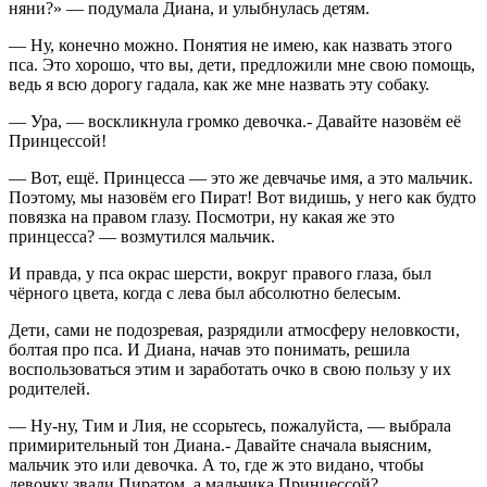
няни?» — подумала Диана, и улыбнулась детям.
— Ну, конечно можно. Понятия не имею, как назвать этого
пса. Это хорошо, что вы, дети, предложили мне свою помощь,
ведь я всю дорогу гадала, как же мне назвать эту собаку.
— Ура, — воскликнула громко девочка.- Давайте назовём её
Принцессой!
— Вот, ещё. Принцесса — это же девчачье имя, а это мальчик.
Поэтому, мы назовём его Пират! Вот видишь, у него как будто
повязка на правом глазу. Посмотри, ну какая же это
принцесса? — возмутился мальчик.
И правда, у пса окрас шерсти, вокруг правого глаза, был
чёрного цвета, когда с лева был абсолютно белесым.
Дети, сами не подозревая, разрядили атмосферу неловкости,
болтая про пса. И Диана, начав это понимать, решила
воспользоваться этим и заработать очко в свою пользу у их
родителей.
— Ну-ну, Тим и Лия, не ссорьтесь, пожалуйста, — выбрала
примирительный тон Диана.- Давайте сначала выясним,
мальчик это или девочка. А то, где ж это видано, чтобы
девочку звали Пиратом, а мальчика Принцессой?