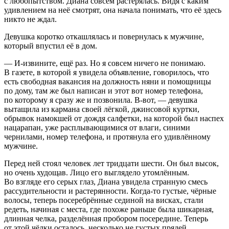
с любопытством. Диана совсем растерялась. Видя с каким
удивлением на неё смотрят, она начала понимать, что её здесь
никто не ждал.
Девушка коротко откашлялась и повернулась к мужчине,
который впустил её в дом.
— И-извините, ещё раз. Но я совсем ничего не понимаю.
В газете, в которой я увидела объявление, говорилось, что
есть свободная вакансия на должность няни и помощницы
по дому, там же был написан и этот вот номер телефона,
по которому я сразу же и позвонила. В-вот, — девушка
вытащила из кармана своей лёгкой, джи
нсо
вой куртки,
обрывок намокшей от дождя салфетки, на которой был наспех
нацарапан, уже расплывающимися от влаги, синими
чернилами, номер телефона, и протянула его удивлённому
мужчине.
Перед ней стоял человек лет тридцати шести. Он был высок,
но очень худощав. Лицо его выглядело утомлённым.
Во взгляде его серых глаз, Диана увидела странную смесь
рассудительности и растерянности. Когда-то густые, чёрные
волосы, теперь посеребрённые сединой на висках, стали
редеть, начиная с места, где похоже раньше была шикарная,
длинная челка, разделённая пробором посередине. Теперь
от этой чёлки осталось, несколько не густых прядей.