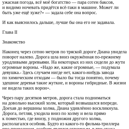
ужасная погода, всё моё богатство — пара сотен баксов,
и видимо ночевать придётся всё-таки в машине. Может ли
быть уже ещё хуже?» — задала себе она вопрос.
И как выяснилось дальше, лучше бы она его не задавала.
Глава II
Знакомство
Наконец через сотню метров по тряской дороге Диана увидела
поворот налево. Дорога шла вниз окружённая по-прежнему
уродливыми деревьями. На некоторых из них сидели до жути
огромные вороны. «Надо же, какие огромные, — подумала
девушка.- Здесь случаем нигде нет, какого-нибудь завода
по химическим отходам — было бы тогда понятно, почему
здешние деревья такие жуткие, и вороны гибридные. В жизни
не видела таких ворон».
Через пару десятков метров, дорога стала подниматься
на довольно высокий холм, который возвышался впереди.
Доехав до вершины холма, Диана удивлённо воскликнула.
Дорога, петляя, уходила вниз по холму и вела прямо
к поместью, где внизу, у подножия другого холма,
располагался особняк. Будто из какого-то ф
ильм
а-триллера
про приведения, особняк являлся огромным, в три этажа,