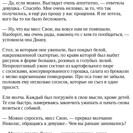
— Да, если можно. Выглядит очень аппетитно, — ответила
девушка.- Спасибо. Мне очень неловко, за то, что так
получилось, я ещё раз прошу у вас прощения. Я не хотела,
кого бы то ни было беспокоить.
— Ну, что вы мисс Свон, вы вовсе нам не помешали.
Наоборот, мы очень рады, наконец-то с кем-то пообщаться, —
успокоила она Диану.
Стол, за которым они ужинали, был покрыт белой,
накрахмаленной скатертью, по краям которой был выбит
рисунок в форме
боль
ших, розовых и голубых лилий.
Неприхотливый ужин состоял из картофельного пюре
с сосисками, консервированного горошка, салата из брокколи
с мелко нарезанными помидорами. Про пса тоже не забыли,
положив ему несколько сосисок, которые он съел в один
присест.
Ели молча. Каждый был погружён в свои мысли, кроме детей.
Те ели быстро, намереваясь закончить ужинать и начать снова
возиться с собакой.
— Можно спросить, мисс Свон, — прервал молчание
Николас, обращаясь к девушке.- Чем вы раньше занимались?