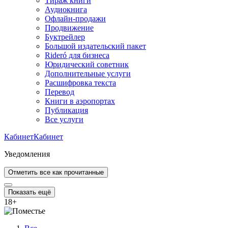
Тираж книги
Аудиокнига
Офлайн-продажи
Продвижение
Буктрейлер
Большой издательский пакет
Rideró для бизнеса
Юридический советник
Дополнительные услуги
Расшифровка текста
Перевод
Книги в аэропортах
Публикация
Все услуги
Кабинет
Кабинет
Уведомления
Отметить все как прочитанные
Показать ещё
18
+