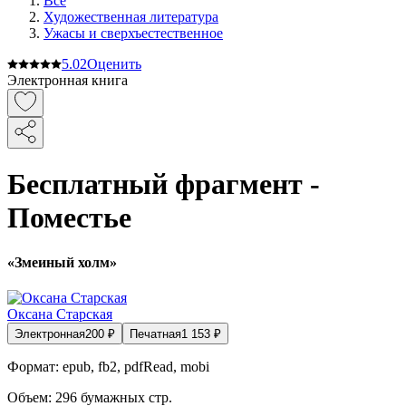
Все
Художественная литература
Ужасы и сверхъестественное
5.0
2
Оценить
Электронная книга
Бесплатный фрагмент -
Поместье
«Змеиный холм»
Оксана Старская
Электронная
200
₽
Печатная
1 153
₽
Формат:
epub, fb2, pdfRead, mobi
Объем:
296
бумажных стр.