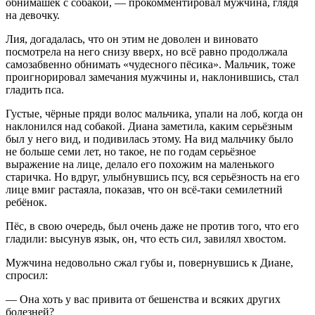
обнимашек с собакой, — прокомментировал мужчина, глядя
на девочку.
Лия, догадалась, что он этим не доволен и
вино
вато
посмотрела на него снизу вверх, но всё равно продолжала
самозабвенно обнимать «чудесного пёсика». Мальчик, тоже
проигнорировал замечания мужчины и, наклонившись, стал
гладить пса.
Густые, чёрные пряди волос мальчика, упали на лоб, когда он
наклонился над собакой. Диана заметила, каким серьёзным
был у него вид, и подивилась этому. На вид мальчику было
не
боль
ше семи лет, но такое, не по годам серьёзное
выражение на лице, делало его похожим на маленького
старичка. Но вдруг, улыбнувшись псу, вся серьёзность на его
лице вмиг растаяла, показав, что он всё-таки сем
илетн
ий
ребёнок.
Пёс, в свою очередь, был очень даже не против того, что его
гладили: высунув язык, он, что есть сил, завилял хвостом.
Мужчина недовольно сжал губы и, повернувшись к Диане,
спросил:
— Она хоть у вас привита от бешенства и всяких других
болезней?