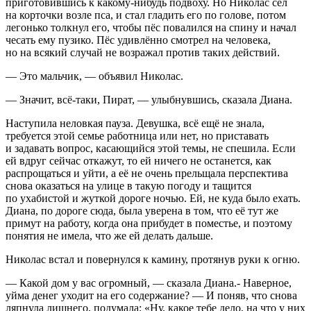
приготовившись к какому-нибудь подвоху. Но Николас сел
на корточки возле пса, и стал гладить его по голове, потом
легонько толкнул его, чтобы пёс повалился на спину и начал
чесать ему пузико. Пёс удивлённо смотрел на человека,
но на всякий случай не возражал против таких действий.
— Это мальчик, — объявил Николас.
— Значит, всё-таки, Пират, — улыбнувшись, сказала Диана.
Наступила неловкая пауза. Девушка, всё ещё не знала,
требуется этой семье работница или нет, но приставать
и задавать вопрос, касающийся этой темы, не спешила. Если
ей вдруг сейчас откажут, то ей ничего не останется, как
распрощаться и уйти, а её не очень прельщала перспектива
снова оказаться на улице в такую погоду и тащится
по ухабистой и жуткой дороге ночью. Ей, не куда было ехать.
Диана, по дороге сюда, была уверена в том, что её тут же
примут на работу, когда она прибудет в поместье, и поэтому
понятия не имела, что же ей делать дальше.
Николас встал и повернулся к камину, протянув руки к огню.
— Какой дом у вас огромный, — сказала Диана.- Наверное,
уйма денег уходит на его содержание? — И поняв, что снова
ляпнула лишнего, подумала: «Ну, какое тебе дело, на что у них