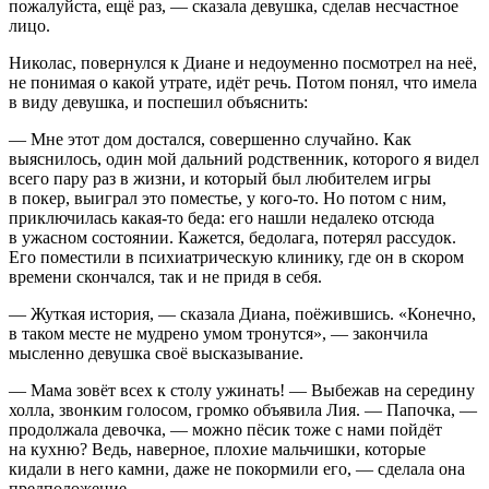
пожалуйста, ещё раз, — сказала девушка, сделав несчастное
лицо.
Николас, повернулся к Диане и недоуменно посмотрел на неё,
не понимая о какой утрате, идёт речь. Потом понял, что имела
в виду девушка, и поспешил объяснить:
— Мне этот дом достался, совершенно случайно. Как
выяснилось, один мой дальний родственник, которого я видел
всего пару раз в жизни, и который был любителем игры
в покер, выиграл это поместье, у кого-то. Но потом с ним,
приключилась какая-то беда: его нашли недалеко отсюда
в ужасном состоянии. Кажется, бедолага, потерял рассудок.
Его поместили в психиатрическую клинику, где он в скором
времени скончался, так и не придя в себя.
— Жуткая история, — сказала Диана, поёжившись. «Конечно,
в таком месте не мудрено умом тронутся», — закончила
мысленно девушка своё высказывание.
— Мама зовёт всех к столу ужинать! — Выбежав на середину
холла, звонким голосом, громко объявила Лия. — Папочка, —
продолжала девочка, — можно пёсик тоже с нами пойдёт
на кухню? Ведь, наверное, плохие мальчишки, которые
кидали в него камни, даже не покормили его, — сделала она
предположение.