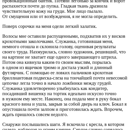
провок
ационный бантик. Потяни легонько за кончик и ворот
распахнется почти до пупка. Гладкая ткань дразнила
чувствительную кожу на груди. Мое лицо пылало.
От смущения или от возбуждения, я не могла определить.
Поверх сорочки на меня одели легкий халатик.
Волосы мне оставили распущенными, подхватив их у висков
крохотными заколочками. Служанка, готовившая меня,
немного отошла и склонила голову, оценивая результаты
своего труда. Нахмурилась, словно художник, решивший, что
на картине не хватает еще одного завершающего штриха.
Потом она кивнула каким-то своим мыслям, порылась
в одном из ящичков трюмо и достала узкий и длинный
футлярчик. С помощью ее ловких пальчиков крохотная
бриллиантовая подвеска-слеза на тончайшей почти невесомой
цепочке легла точно в начало ложбинки между грудей.
Служанка удовлетворенно улыбнулась как кондитер,
посадивший вишенку на тортик идеально искусно точно
в нужном ему месте. Наконец, она подала мне в руку бокал
красного вина и ушла, закрыв за собой дверь на ключ. Бокал я
опустошила почти залпом и приготовилась ждать. Впрочем,
ждать пришлось совсем недолго.
Снаружи послышались шаги. Я вскочила с кресла, в котором
сидела, наблюдая за огнем камине. Сердце словно сорвалось