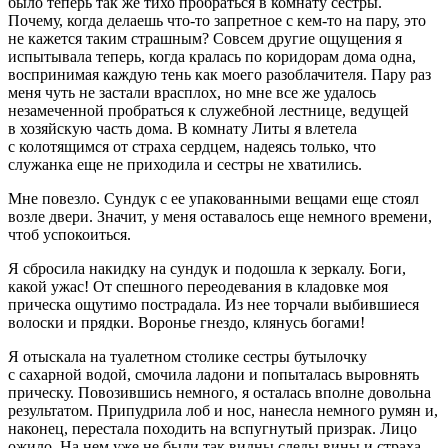
было теперь так же тихо пробраться в комнату сестры.
Почему, когда делаешь что-то запретное с кем-то на пару, это
не кажется таким страшным? Совсем другие ощущения я
испытывала теперь, когда кралась по коридорам дома одна,
воспринимая каждую тень как моего разоблачителя. Пару раз
меня чуть не застали врасплох, но мне все же удалось
незамеченной пробраться к служебной лестнице, ведущей
в хозяйскую часть дома. В комнату Литы я влетела
с колотящимся от страха сердцем, надеясь только, что
служанка еще не приходила и сестры не хватились.
Мне повезло. Сундук с ее упакованными вещами еще стоял
возле двери. Значит, у меня оставалось еще немного времени,
чтоб успокоиться.
Я сбросила накидку на сундук и подошла к зеркалу. Боги,
какой ужас! От спешного переодевания в кладовке моя
прическа ощутимо пострадала. Из нее торчали выбившиеся
волоски и прядки. Воронье гнездо, клянусь богами!
Я отыскала на туалетном столике сестры бутылочку
с сахарной водой, смочила ладони и попыталась выровнять
прическу. Повозившись немного, я осталась вполне довольна
результатом. Припудрила лоб и нос, нанесла немного румян и,
наконец, перестала походить на вспугнутый призрак. Лицо
ожило. На нем уже не были так видны следы вины и страха