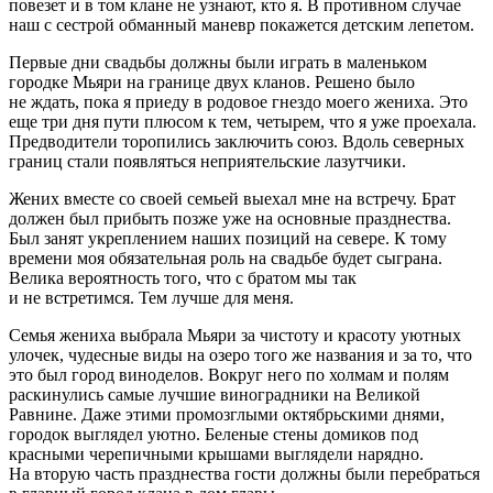
повезет и в том клане не узнают, кто я. В противном случае
наш с сестрой обманный маневр покажется детским лепетом.
Первые дни свадьбы должны были играть в маленьком
городке Мьяри на границе двух кланов. Решено было
не ждать, пока я приеду в родовое гнездо моего жениха. Это
еще три дня пути плюсом к тем, четырем, что я уже проехала.
Предводители торопились заключить союз. Вдоль северных
границ стали появляться неприятельские лазутчики.
Жених вместе со своей семьей выехал мне на встречу. Брат
должен был прибыть позже уже на основные празднества.
Был занят укреплением наших позиций на севере. К тому
времени моя обязательная роль на свадьбе будет сыграна.
Велика вероятность того, что с братом мы так
и не встретимся. Тем лучше для меня.
Семья жениха выбрала Мьяри за чистоту и красоту уютных
улочек, чудесные виды на озеро того же названия и за то, что
это был город виноделов. Вокруг него по холмам и полям
раскинулись самые лучшие виноградники на Великой
Равнине. Даже этими промозглыми октябрьскими днями,
городок выглядел уютно. Беленые стены домиков под
красными черепичными крышами выглядели нарядно.
На вторую часть празднества гости должны были перебраться