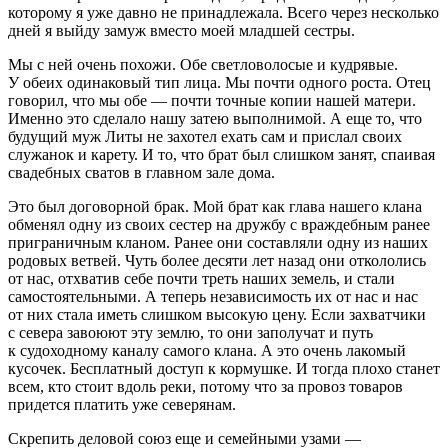
которому я уже давно не принадлежала. Всего через несколько
дней я выйду замуж вместо моей младшей сестры.
Мы с ней очень похожи. Обе светловолосые и кудрявые.
У обеих одинаковый тип лица. Мы почти одного роста. Отец
говорил, что мы обе — почти точные копии нашей матери.
Именно это сделало нашу затею выполнимой. А еще то, что
будущий муж Литы не захотел ехать сам и прислал своих
служанок и карету. И то, что брат был слишком занят, спаивая
свадебных сватов в главном зале дома.
Это был договорной брак. Мой брат как глава нашего клана
обменял одну из своих сестер на дружбу с враждебным ранее
приграничным кланом. Ранее они составляли одну из наших
родовых ветвей. Чуть более десяти лет назад они откололись
от нас, отхватив себе почти треть наших земель, и стали
самостоятельными. А теперь независимость их от нас и нас
от них стала иметь слишком высокую цену. Если захватчики
с севера завоюют эту землю, то они заполучат и путь
к судоходному каналу самого клана. А это очень лакомый
кусочек. Бесплатный доступ к кормушке. И тогда плохо станет
всем, кто стоит вдоль реки, потому что за провоз товаров
придется платить уже северянам.
Скрепить деловой союз еще и семейными узами —