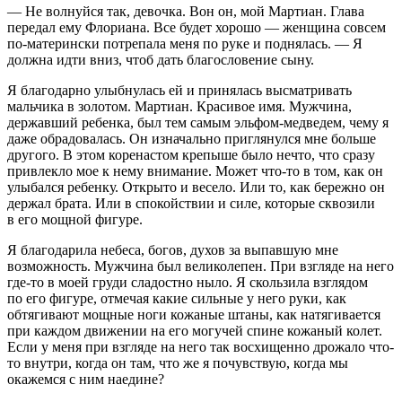
— Не волнуйся так, девочка. Вон он, мой Мартиан. Глава
передал ему Флориана. Все будет хорошо — женщина совсем
по-матерински потрепала меня по руке и поднялась. — Я
должна идти вниз, чтоб дать благословение сыну.
Я благодарно улыбнулась ей и принялась высматривать
мальчика в золотом. Мартиан. Красивое имя. Мужчина,
державший ребенка, был тем самым эльфом-медведем, чему я
даже обрадовалась. Он изначально приглянулся мне больше
другого. В этом коренастом крепыше было нечто, что сразу
привлекло мое к нему внимание. Может что-то в том, как он
улыбался ребенку. Открыто и весело. Или то, как бережно он
держал брата. Или в спокойствии и силе, которые сквозили
в его мощной фигуре.
Я благодарила небеса, богов, духов за выпавшую мне
возможность. Мужчина был великолепен. При взгляде на него
где-то в моей груди сладостно ныло. Я скользила взглядом
по его фигуре, отмечая какие сильные у него руки, как
обтягивают мощные ноги кожаные штаны, как натягивается
при каждом движении на его могучей спине кожаный колет.
Если у меня при взгляде на него так восхищенно дрожало что-
то внутри, когда он там, что же я почувствую, когда мы
окажемся с ним наедине?