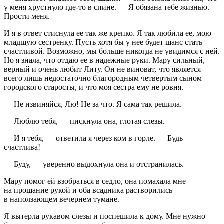
у меня хрустнуло где-то в спине. — Я обязана тебе жизнью.
Прости меня.
И я в ответ стиснула ее так же крепко. Я так любила ее, мою
младшую сестренку. Пусть хотя бы у нее будет шанс стать
счастливой. Возможно, мы больше никогда не увидимся с ней.
Но я знала, что отдаю ее в надежные руки. Мару сильный,
верный и очень любит Литу. Он не виноват, что является
всего лишь недостаточно благородным четвертым сыном
городского старосты, и что моя сестра ему не ровня.
— Не извиняйся, Лю! Не за что. Я сама так решила.
— Люблю тебя, — пискнула она, глотая слезы.
— И я тебя, — ответила я через ком в горле. — Будь
счастлива!
— Буду, — уверенно выдохнула она и отстранилась.
Мару помог ей взобраться в седло, она помахала мне
на прощание рукой и оба всадника растворились
в наползающем вечернем тумане.
Я вытерла рукавом слезы и поспешила к дому. Мне нужно