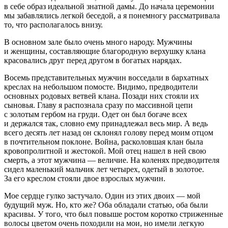
в себе образ идеальной знатной дамы. До начала церемонии
мы забавлялись легкой беседой, а я понемногу рассматривала
то, что располагалось внизу.
В основном зале было очень много народу. Мужчины
и женщины, составляющие благородную верхушку клана
красовались друг перед другом в богатых нарядах.
Восемь представительных мужчин восседали в бархатных
креслах на небольшом помосте. Видимо, предводители
основных родовых ветвей клана. Позади них стояли их
сыновья. Главу я распознала сразу по массивной цепи
с золотым гербом на груди. Одет он был богаче всех
и держался так, словно ему принадлежал весь мир. А ведь
всего десять лет назад он склонял голову перед моим отцом
в почтительном поклоне. Война, расколовшая клан была
кровопролитной и жестокой. Мой отец нашел в ней свою
смерть, а этот мужчина — величие. На коленях предводителя
сидел маленький мальчик лет четырех, одетый в золотое.
За его креслом стояли двое взрослых мужчин.
Мое сердце гулко застучало. Один из этих двоих — мой
будущий муж. Но, кто же? Оба обладали статью, оба были
красивы. У того, что был повыше ростом коротко стриженные
волосы цветом очень походили на мои, но имели легкую