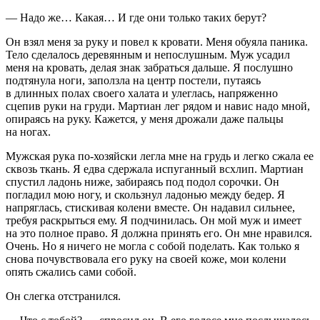
— Надо же… Какая… И где они только таких берут?
Он взял меня за руку и повел к кровати. Меня обуяла паника.
Тело сделалось деревянным и непослушным. Муж усадил
меня на кровать, делая знак забраться дальше. Я послушно
подтянула ноги, заползла на центр постели, путаясь
в длинных полах своего халата и улеглась, напряженно
сцепив руки на груди. Мартиан лег рядом и навис надо мной,
опираясь на руку. Кажется, у меня дрожали даже пальцы
на ногах.
Мужская рука по-хозяйски легла мне на грудь и легко сжала ее
сквозь ткань. Я едва сдержала испуганный всхлип. Мартиан
спустил ладонь ниже, забираясь под подол сорочки. Он
погладил мою ногу, и скользнул ладонью между бедер. Я
напряглась, стискивая колени вместе. Он надавил сильнее,
требуя раскрыться ему. Я подчинилась. Он мой муж и имеет
на это полное право. Я должна принять его. Он мне нравился.
Очень. Но я ничего не могла с собой поделать. Как только я
снова почувствовала его руку на своей коже, мои колени
опять сжались сами собой.
Он слегка отстранился.