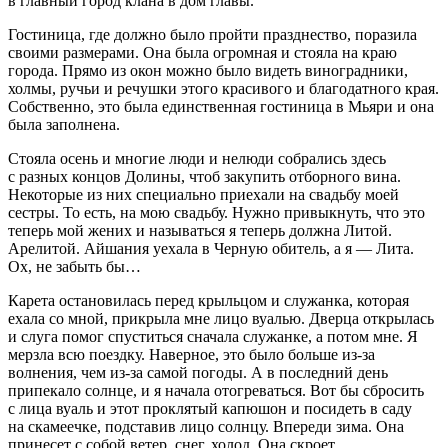
в главный город клана в дом главы.
Гостиница, где должно было пройти празднество, поразила
своими размерами. Она была огромная и стояла на краю
города. Прямо из окон можно было видеть виноградники,
холмы, ручьи и речушки этого красивого и благодатного края.
Собственно, это была единственная гостиница в Мьяри и она
была заполнена.
Стояла осень и многие люди и нелюди собрались здесь
с разных концов Долины, чтоб закупить отборного вина.
Некоторые из них специально приехали на свадьбу моей
сестры. То есть, на мою свадьбу. Нужно привыкнуть, что это
теперь мой жених и называться я теперь должна Литой.
Арелитой. Айшания уехала в Черную обитель, а я — Лита.
Ох, не забыть бы…
Карета остановилась перед крыльцом и служанка, которая
ехала со мной, прикрыла мне лицо вуалью. Дверца открылась
и слуга помог спуститься сначала служанке, а потом мне. Я
мерзла всю поездку. Наверное, это было больше из-за
волнения, чем из-за самой погоды. А в последний день
припекало солнце, и я начала отогреваться. Вот бы сбросить
с лица вуаль и этот проклятый капюшон и посидеть в саду
на скамеечке, подставив лицо солнцу. Впереди зима. Она
принесет с собой ветер, снег, холод. Она скроет