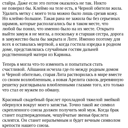
стайра. Даже если это потом оказалось не так. Никто
не поверил бы. Клеймо на теле есть, в Черной обители жила.
Удалить метку с моего тела можно было лишь срезав кожу.
Но клеймо большое. Такая рана не зажила бы без серьезных
шрамов, которые располагались бы в таком месте, что
любой бы понял, что именно было на их месте. Открыто
выйти замуж я не могла, а поскольку я старшая сестра, дорога
в замужество была бы закрыта и Лите. Именно поэтому для
всех я оставалась мертвой, а когда гостила изредка в родном
доме, представлялась случайным гостям дальней
родственницей матери из Карвика.
Теперь я могла что-то изменить и попытаться стать
счастливой. Айшания исчезла где-то между родным домом
и Черной обителью, старая Лита растворилась в мире вместе
со своим возлюбленным, а новая Арелита сквозь деревянную
решетку разглядывала влюбленными глазами того, кто только
что стал ее мужем по обману.
Красивый свадебный браслет прохладной тяжелой змейкой
обернулся вокруг моего запястья. Точно такой же символ
скрепленного союза должен получить мой муж. Когда брак
станет подтвержденным, чешуйчатые звенья браслета
склеятся. Он станет неразъемным и будет вечным символом
крепости нашего союза.