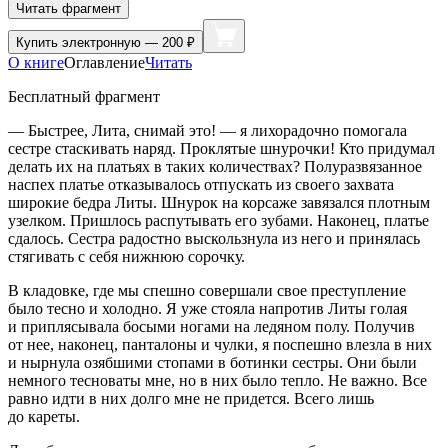
Читать фрагмент
Купить
электронную — 200 ₽
О книге
Оглавление
Читать
Бесплатный фрагмент
— Быстрее, Лита, снимай это! — я лихорадочно помогала
сестре стаскивать наряд. Проклятые шнурочки! Кто придумал
делать их на платьях в таких количествах? Полуразвязанное
наспех платье отказывалось отпускать из своего захвата
широкие бедра Литы. Шнурок на корсаже завязался плотным
узелком. Пришлось распутывать его зубами. Наконец, платье
сдалось. Сестра радостно выскользнула из него и принялась
стягивать с себя нижнюю сорочку.
В кладовке, где мы спешно совершали свое преступление
было тесно и холодно. Я уже стояла напротив Литы голая
и приплясывала босыми ногами на ледяном полу. Получив
от нее, наконец, панталоны и чулки, я поспешно влезла в них
и нырнула озябшими стопами в ботинки сестры. Они были
немного тесноваты мне, но в них было тепло. Не важно. Все
равно идти в них долго мне не придется. Всего лишь
до кареты.