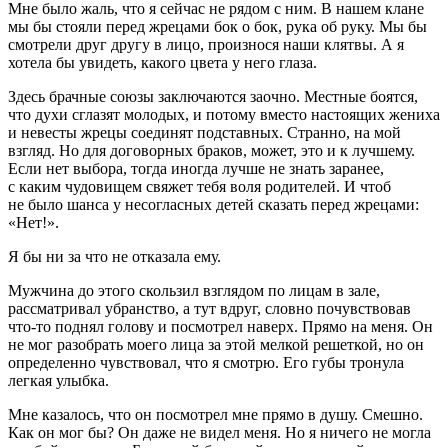
Мне было жаль, что я сейчас не рядом с ним. В нашем клане
мы бы стояли перед жрецами бок о бок, рука об руку. Мы бы
смотрели друг другу в лицо, произнося наши клятвы. А я
хотела бы увидеть, какого цвета у него глаза.
Здесь брачные союзы заключаются заочно. Местные боятся,
что духи сглазят молодых, и потому вместо настоящих жениха
и невесты жрецы соединят подставных. Странно, на мой
взгляд. Но для договорных браков, может, это и к лучшему.
Если нет выбора, тогда иногда лучше не знать заранее,
с каким чудовищем свяжет тебя воля родителей. И чтоб
не было шанса у несогласных детей сказать перед жрецами:
«Нет!».
Я бы ни за что не отказала ему.
Мужчина до этого скользил взглядом по лицам в зале,
рассматривал убранство, а тут вдруг, словно почувствовав
что-то поднял голову и посмотрел наверх. Прямо на меня. Он
не мог разобрать моего лица за этой мелкой решеткой, но он
определенно чувствовал, что я смотрю. Его губы тронула
легкая улыбка.
Мне казалось, что он посмотрел мне прямо в душу. Смешно.
Как он мог бы? Он даже не видел меня. Но я ничего не могла