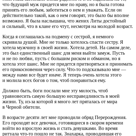
что будущий муж придется мне по нраву, но я была готова
принять его любым, заботиться о нем и уважать. Если он
действительно такой, как о нем говорят, это было бы вполне
возможно. Я была наслышана, что жених Литы достойный
и сильный, что в клане его чтут, несмотря на молодой возраст.
Когда я соглашалась на подмену с сестрой, я немного
скривила душой. Мне не только хотелось спасти сестру. Я
хотела мужчину в своей жизни. Хотела детей. На самом деле,
это был единственный шанс для меня выйти замуж. Пусть
и не по любви, пусть с большим риском и обманом, но я
хотела этот шанс. Мне не придется притворяться и принимать
его прикосновения через силу. Что-то подсказывало мне —
между нами все будет иначе. Я теперь очень хотела этого
и молила всех богов о том, чтоб понравиться ему.
Должно быть, боги послали мне эту милость, чтоб
уравновесить самую большую несправедливость в моей
жизни. Ту, из-за которой я много лет пряталась от мира
в Черной обители.
В возрасте десяти лет мне проводили обряд Перерождения.
Его проходят все девочки, готовящиеся в скором времени
войти во взрослую жизнь и стать девушками. Во время
ритуала что-то пошло не так. Знахарка, проводившая его