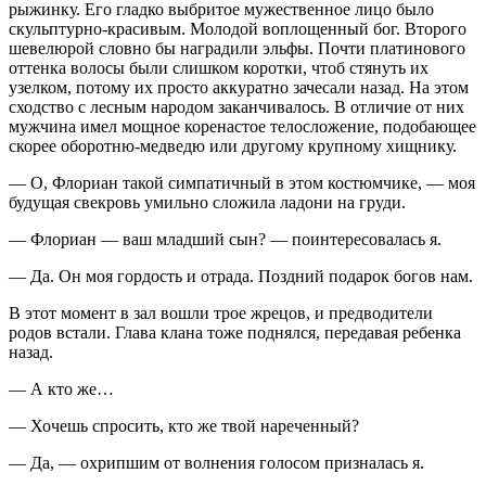
рыжинку. Его гладко выбритое мужественное лицо было
скульптурно-красивым. Молодой воплощенный бог. Второго
шевелюрой словно бы наградили эльфы. Почти платинового
оттенка волосы были слишком коротки, чтоб стянуть их
узелком, потому их просто аккуратно зачесали назад. На этом
сходство с лесным народом заканчивалось. В отличие от них
мужчина имел мощное коренастое телосложение, подобающее
скорее оборотню-медведю или другому крупному хищнику.
— О, Флориан такой симпатичный в этом костюмчике, — моя
будущая свекровь умильно сложила ладони на груди.
— Флориан — ваш младший сын? — поинтересовалась я.
— Да. Он моя гордость и отрада. Поздний подарок богов нам.
В этот момент в зал вошли трое жрецов, и предводители
родов встали. Глава клана тоже поднялся, передавая ребенка
назад.
— А кто же…
— Хочешь спросить, кто же твой нареченный?
— Да, — охрипшим от волнения голосом призналась я.