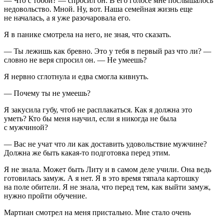
— Что с тобой? — спросил он. В его голосе мне послышалось
недовольство. Мной. Ну, вот. Наша семейная жизнь еще
не началась, а я уже разочаровала его.
Я в панике смотрела на него, не зная, что сказать.
— Ты лежишь как бревно. Это у тебя в первый раз что ли? —
словно не веря спросил он. — Не умеешь?
Я нервно сглотнула и едва смогла кивнуть.
— Почему ты не умеешь?
Я закусила губу, чтоб не расплакаться. Как я должна это
уметь? Кто бы меня научил, если я никогда не была
с мужчиной?
— Вас не учат что ли как доставить удовольствие мужчине?
Должна же быть какая-то подготовка перед этим.
Я не знала. Может быть Литу и в самом деле учили. Она ведь
готовилась замуж. А я нет. Я в это время тяпала картошку
на поле обители. Я не знала, что перед тем, как выйти замуж,
нужно пройти обучение.
Мартиан смотрел на меня пристально. Мне стало очень