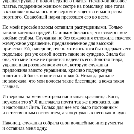
украшал рукава и подол верхнего платья. Нежно-бирюзовое
платье, подаренное женихом сестре на помолвку, еще тогда
в кладовке показалось мне верхом изящества и мастерства
портного. Свадебный наряд превзошел его во всем.
По моей просьбе волосы оставили распущенными. Только
завили кончики прядей. Слишком боялась я, что заметят мое
клеймо стайры. Служанка не без сожаления отложила тяжелое
жемчужное украшение, предназначенное для высокой
прически. Ей, наверное, очень хотелось хотя бы подержать его
подольше, раз уж самой носить такие не суждено. Знала бы
она, что мне тоже не придется надевать его. Золотая тиара,
украшенная розовым жемчугом, которую служанка
предложила вместо украшения, красиво подчеркнула
золотистый блеск волнистых прядей. Никогда раньше
не замечала, что мои волосы такие блестящие, а кожа такая
гладкая.
Из зеркала на меня смотрела настоящая красавица. Боги,
неужели это я? Я выглядела почти так же прекрасно, как
и настоящая Лита. Только для нее это было постоянным
и естественным состоянием, а я окунулась в него как в чудо.
Наконец, служанка собрала свои волшебные инструменты
и оставила меня одну.