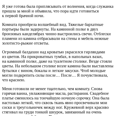
Я уже готова была приплясывать от волнения, когда служанка
пришла за мной и объявила, что пора идти готовиться
к первой брачной ночи.
Комната приобрела волшебный вид. Тяжелые бархатные
портьеры были задернуты. На каминной полке в двух
бронзовых канделябрах чинно выстроились свечи. Отблески
пламени из камина отбрасывали на стены и мебель нежные
золотисто-рыжие отсветы.
Огромный балдахин над кроватью украсился гирляндами
из цветов. На прикроватных тумбах, в напольных вазах,
на каминной полке, даже на туалетном столике. Везде стояли
цветы. На небольшом столике возле камина были выставлены
бутылки с
вином
, бокалы и легкие закуски. Чтоб молодые
могли подкрепить силы после… После… Я почувствовала,
что краснею.
Меня готовили не менее тщательно, чем комнату. Снова
горячая ванна, увлажняющие масла, растирания. Свадебное
платье сменилось на тончайшую ночную сорочку. Она была
настолько легкой, что сквозь ткань явно просвечивали мои
соски и треугольничек между ног. Кружевной верх красиво
стягивал на груди тонкий шнурок, завязанный на очень