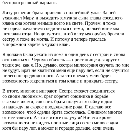
беспроигрышный вариант.
Литу решение брата привело в полнейший ужас. За ней
ухаживал Мару, и выходить замуж за сына главы соседнего
клана она хотела меньше всего на свете. Прочем, я тоже
не горела желанием соединиться с теми, по чьей вине мы
потеряли отца. Но допустить, чтоб в эту мясорубку бросили
сестру я тоже не могла. И потому я теперь тряслась
в дорожной карете в чужой клан.
Я должна была уехать из дома в один день с сестрой и снова
отправиться в Черную обитель — пристанище для других
таких же, как я. Но, думаю, сестры милосердия скучать по мне
не будут. Брат не хватится меня еще пару лет, если не случится
ничего непредвиденного. А за это время у меня будет
возможность закрепиться в том клане и прикрыть сестру.
В итоге, многие выиграют. Сестра сможет соединиться
со своим любимым, брат обретет союзника в борьбе
с захватчиками, союзник брата получит хозяйку в дом
и надежду на скорое продолжение рода. Я сделаю все
возможное, чтоб сделка брата состоялась. Слишком многое
от нее зависит. А что в итоге получу я? Ничего кроме
возможности не видеть постные лица сестер милосердия
хотя бы пару лет, а может и гораздо дольше, если очень