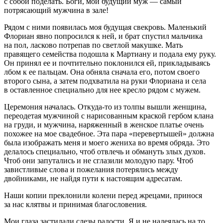
с собой поделать. Боги, мой будущий муж — самый
потрясающий мужчина в зале!
Рядом с ними появилась моя будущая свекровь. Маленький
Флориан явно попросился к ней, и брат спустил мальчика
на пол, ласково потрепав по светлой макушке. Мать
правящего семейства подошла к Мартиану и подала ему руку.
Он принял ее и почтительно поклонился ей, прикладываясь
лбом к ее пальцам. Она обняла сначала его, потом своего
второго сына, а затем подхватила на руки Флориана и села
в оставленное специально для нее кресло рядом с мужем.
Церемония началась. Откуда-то из толпы вышли женщина,
переодетая мужчиной с нарисованным краской гербом клана
на груди, и мужчина, наряженный в женское платье очень
похожее на мое свадебное. Эта пара «перевертышей» должна
была изображать меня и моего жениха во время обряда. Это
делалось специально, чтоб отвлечь и обмануть злых духов.
Чтоб они запутались и не сглазили молодую пару. Чтоб
завистливые слова и пожелания потерялись между
двойниками, не найдя пути к настоящим адресатам.
Наши копии преклонили колени перед жрецами, принося
за нас клятвы и принимая благословения.
Мои глаза застилали слезы радости. Я и не надеялась на то,