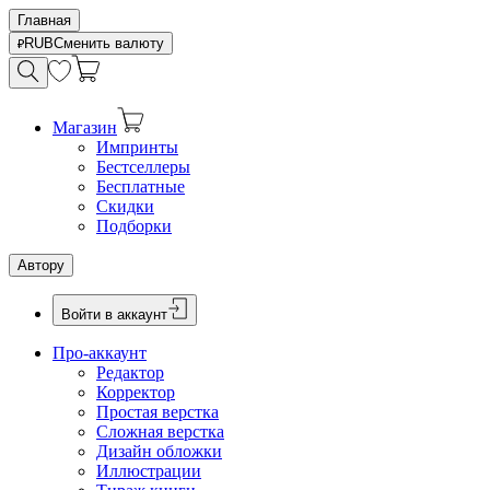
Главная
RUB
Сменить валюту
Магазин
Импринты
Бестселлеры
Бесплатные
Скидки
Подборки
Автору
Войти в аккаунт
Про-аккаунт
Редактор
Корректор
Простая верстка
Сложная верстка
Дизайн обложки
Иллюстрации