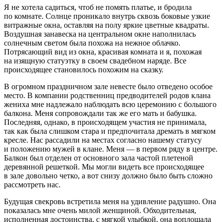
Я не хотела садиться, чтоб не помять платье, и бродила
по комнате. Солнце проникало внутрь сквозь боковые узкие
витражные окна, оставляя на полу яркие цветные квадраты.
Воздушная занавеска на центральном окне наполнилась
солнечным светом была похожа на нежное облачко.
Потрясающий вид из окна, красивая комната и я, похожая
на изящную статуэтку в своем свадебном наряде. Все
происходящее становилось похожим на сказку.
В огромном праздничном зале невесте было отведено особое
место. В компании родственниц предводителей родов клана
жениха мне надлежало наблюдать всю церемонию с большого
балкона. Меня сопровождали так же его мать и бабушка.
Последняя, однако, в происходящем участия не принимала,
так как была слишком стара и предпочитала дремать в мягком
кресле. Нас рассадили на местах согласно нашему статусу
и положению мужей в клане. Меня — в первом ряду в центре.
Балкон был отделен от основного зала частой плетеной
деревянной решеткой. Мы могли видеть все происходящее
в зале довольно четко, а вот снизу должно было быть сложно
рассмотреть нас.
Будущая свекровь встретила меня на удивление радушно. Она
показалась мне очень милой женщиной. Обходительная,
исполненная достоинства, с мягкой улыбкой, она воплощала