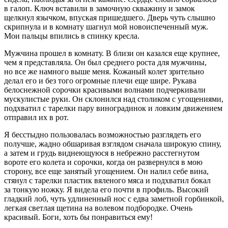
в галоп. Ключ вставили в замочную скважину и замок
щелкнул язычком, впуская пришедшего. Дверь чуть слышно
скрипнула и в комнату шагнул мой новоиспеченный муж.
Мои пальцы впились в спинку кресла.
Мужчина прошел в комнату. В близи он казался еще крупнее,
чем я представляла. Он был среднего роста для мужчины,
но все же намного выше меня. Кожаный колет зрительно
делал его и без того огромные плечи еще шире. Рукава
белоснежной сорочки красивыми волнами подчеркивали
мускулистые руки. Он склонился над столиком с угощениями,
подхватил с тарелки пару виноградинок и ловким движением
отправил их в рот.
Я бесстыдно пользовалась возможностью разглядеть его
получше, жадно обшаривая взглядом сначала широкую спину,
а затем и грудь виднеющуюся в небрежно расстегнутом
вороте его колета и сорочки, когда он развернулся в мою
сторону, все еще занятый угощением. Он налил себе вина,
стянул с тарелки пластик вяленого мяса и подхватил бокал
за тонкую ножку. Я видела его почти в профиль. Высокий
гладкий лоб, чуть удлиненный нос с едва заметной горбинкой,
легкая светлая щетина на волевом подбородке. Очень
красивый. Боги, хоть бы понравиться ему!