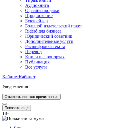
Тираж книги
Аудиокнига
Офлайн-продажи
Продвижение
Буктрейлер
Большой издательский пакет
Rideró для бизнеса
Юридический советник
Дополнительные услуги
Расшифровка текста
Перевод
Книги в аэропортах
Публикация
Все услуги
Кабинет
Кабинет
Уведомления
Отметить все как прочитанные
Показать ещё
18
+