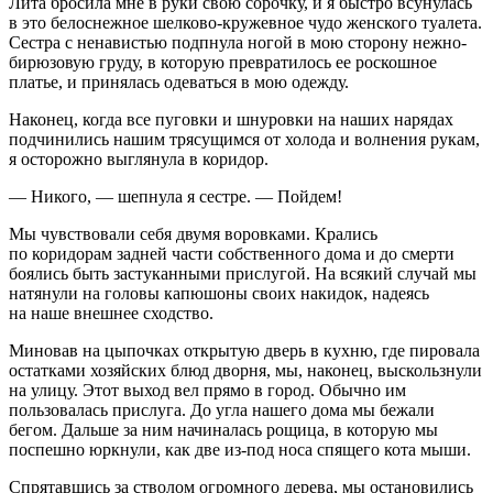
Лита бросила мне в руки свою сорочку, и я быстро всунулась
в это белоснежное шелково-кружевное чудо женского туалета.
Сестра с ненавистью подпнула ногой в мою сторону нежно-
бирюзовую груду, в которую превратилось ее роскошное
платье, и принялась одеваться в мою одежду.
Наконец, когда все пуговки и шнуровки на наших нарядах
подчинились нашим трясущимся от холода и волнения рукам,
я осторожно выглянула в коридор.
— Никого, — шепнула я сестре. — Пойдем!
Мы чувствовали себя двумя воровками. Крались
по коридорам задней части собственного дома и до смерти
боялись быть застуканными прислугой. На всякий случай мы
натянули на головы капюшоны своих накидок, надеясь
на наше внешнее сходство.
Миновав на цыпочках открытую дверь в кухню, где пировала
остатками хозяйских блюд дворня, мы, наконец, выскользнули
на улицу. Этот выход вел прямо в город. Обычно им
пользовалась прислуга. До угла нашего дома мы бежали
бегом. Дальше за ним начиналась рощица, в которую мы
поспешно юркнули, как две из-под носа спящего кота мыши.
Спрятавшись за стволом огромного дерева, мы остановились