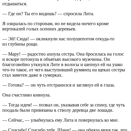
отдышаться.
— Где он? Ты его видишь? — спросила Лита.
Я озиралась по сторонам, но не видела ничего кроме
вертикалей голых осенних деревьев.
— Эй! Сюда! — окликнули нас полушепотом откуда-то
из глубины рощи.
— Мару! — радостно ахнула сестра. Она бросилась на голос
и вскоре потонула в объятьях высокого мужчины. Он
благоговейно уткнулся Лите в волосы и шепнул ей на ушко
что-то такое, от чего выступивший румянец на щеках сестры
стал заметен даже в сумерках.
— Готова? — он чуть отстранился и заглянул ей в глаза.
Она счастливо кивнула.
— Тогда идем! — позвал он, указывая себе за спину, где чуть
поодаль были привязаны к стволу деревца две лошади.
— Сейчас, — улыбнулась ему Лита и повернулась ко мне.
— Спасибо! Спасибо тебе, Шани! — она обняла меня так, что