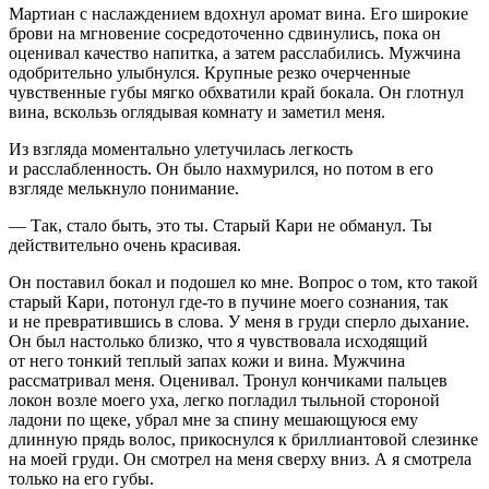
Мартиан с наслаждением вдохнул аромат вина. Его широкие
брови на мгновение сосредоточенно сдвинулись, пока он
оценивал качество напитка, а затем расслабились. Мужчина
одобрительно улыбнулся. Крупные резко очерченные
чувственные губы мягко обхватили край бокала. Он глотнул
вина, вскользь оглядывая комнату и заметил меня.
Из взгляда моментально улетучилась легкость
и расслабленность. Он было нахмурился, но потом в его
взгляде мелькнуло понимание.
— Так, стало быть, это ты. Старый Кари не обманул. Ты
действительно очень красивая.
Он поставил бокал и подошел ко мне. Вопрос о том, кто такой
старый Кари, потонул где-то в пучине моего сознания, так
и не превратившись в слова. У меня в груди сперло дыхание.
Он был настолько близко, что я чувствовала исходящий
от него тонкий теплый запах кожи и вина. Мужчина
рассматривал меня. Оценивал. Тронул кончиками пальцев
локон возле моего уха, легко погладил тыльной стороной
ладони по щеке, убрал мне за спину мешающуюся ему
длинную прядь волос, прикоснулся к бриллиантовой слезинке
на моей груди. Он смотрел на меня сверху вниз. А я смотрела
только на его губы.