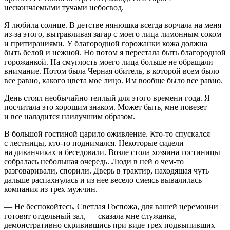
нескончаемыми тучами небосвод.
Я любила солнце. В детстве нянюшка всегда ворчала на меня
из-за этого, вытравливая загар с моего лица лимонным соком
и притираниями. У благородной горожанки кожа должна
быть белой и нежной. Но потом я перестала быть благородной
горожанкой. На смуглость моего лица больше не обращали
внимание. Потом была Черная обитель, в которой всем было
все равно, какого цвета мое лицо. Им вообще было все равно.
День стоял необычайно теплый для этого времени года. Я
посчитала это хорошим знаком. Может быть, мне повезет
и все наладится наилучшим образом.
В большой гостиной царило оживление. Кто-то спускался
с лестницы, кто-то поднимался. Некоторые сидели
на диванчиках и беседовали. Возле стола хозяина гостиницы
собралась небольшая очередь. Люди в ней о чем-то
разговаривали, спорили. Дверь в трактир, находящая чуть
дальше распахнулась и из нее весело смеясь вывалилась
компания из трех мужчин.
— Не беспокойтесь, Светлая Госпожа, для вашей церемонии
готовят отдельный зал, — сказала мне служанка,
демонстративно скривившись при виде трех подвыпивших