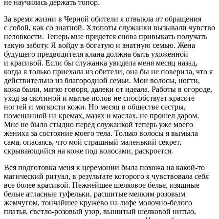
не научилась держать топор.
За время жизни в Черной обители я отвыкла от обращения
с собой, как со знатной. Хлопоты служанки вызывали чувство
неловкости. Теперь мне придется снова привыкать получать
такую заботу. Я войду в богатую и знатную семью. Жена
будущего предводителя клана должна быть ухоженной
и красивой. Если бы служанка увидела меня месяц назад,
когда я только приехала из обители, она бы не поверила, что я
действительно из благородной семьи. Мои волосы, ногти,
кожа были, мягко говоря, далеки от идеала. Работы в огороде,
уход за скотиной и мытье полов не способствует красоте
ногтей и мягкости кожи. Но месяц в обществе сестры,
помешанной на кремах, мазях и маслах, не прошел даром.
Мне не было стыдно перед служанкой теперь уже моего
жениха за состояние моего тела. Только волосы я вымыла
сама, опасаясь, что мой страшный маленький секрет,
скрывающийся на коже под волосами, раскроется.
Вся подготовка меня к церемонии была похожа на какой-то
магический ритуал, в результате которого я чувствовала себя
все более красивой. Нежнейшее шелковое белье, изящные
белые атласные туфельки, расшитые мелким розовым
жемчугом, тончайшее кружево на лифе молочно-белого
платья, светло-розовый узор, вышитый шелковой нитью,