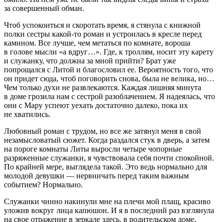
за совершенный обман.
Чтоб успокоиться и скоротать время, я стянула с книжной
полки сестры какой-то роман и устроилась в кресле перед
камином. Все лучше, чем метаться по комнате, вороша
в голове мысли «а вдруг…». Где, к троллям, носит эту карету
и служанку, что должна за мной прийти? Брат уже
попрощался с Литой и благословил ее. Вероятность того, что
он придет сюда, чтоб поговорить снова, была не велика, но…
Чем только духи не развлекаются. Каждая лишняя минута
в доме грозила нам с сестрой разоблачением. Я надеялась, что
они с Мару успеют уехать достаточно далеко, пока их
не хватились.
Любовный роман с трудом, но все же затянул меня в свой
незамысловатый сюжет. Когда раздался стук в дверь, а затем
на пороге комнаты Литы выросли четыре чопорные
разряженные служанки, я чувствовала себя почти спокойной.
По крайней мере, выглядела такой. Это ведь нормально для
молодой девушки — нервничать перед таким важным
событием? Нормально.
Служанки чинно накинули мне на плечи мой плащ, красиво
уложив вокруг лица капюшон. И я в последний раз взглянула
на свое отражение в зеркале здесь, в родительском доме,