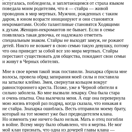
испугалась, побледнела, и заплетающимся от страха языком
поведала моим родителям, что я — стайра — живой
проводник в мир мертвых. Мужчин, рожденных с таким
даром, в юном возрасте инициируют и они становятся
некромантами. Особо талантливые становятся Ходящими
к духам. Женщин-некромантов не бывает. Если в семье
появлялась такая девочка, ее надлежало отметить
специальным знаком. Стайры не выходят замуж, не рожают
детей. Никто не возьмет в свою семью такую девушку, потому
что она приведет за собой все зло мира мертвых. Стайры
перестают существовать для общества, покидают свои семьи
и живут в Черных обителях.
Мне в свое время такой знак поставили. Знахарка сбрила мне
волосы, провела обряд запирания моей силы и поставила
на затылке клеймо. Змея, свернутая кольцом вокруг
равностороннего креста. Позже, уже в Черной обители я
сильно заболела. Ко мне вызвали лекарку. Она была стара
и очень опытна. Она вылечила меня. А еще она перевернула
мою жизнь второй раз подряд, когда сказала, что никакая я
не стайра. Знахарка ошиблась. Весть отправили моему брату,
который на тот момент уже был предводителем клана.
Но изменить уже ничего было нельзя. Мать и отец погибли
в войне. Всему миру было объявлено, что я мертва. Не мог
мой клан признать, что одна из дочерей главы клана —