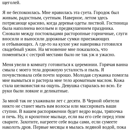
щеголей.
Я не беспокоилась. Мне нравилась эта суета. Городок был
живым, радостным, суетным. Наверное, летом здесь
потрясающе красиво, когда деревья одеты листвой. Гостиница
была наполнена весельем и предвкушением праздника.
Сновали между постояльцами расторопные горничные, слуги
вносили и выносили дорожные сумки приезжающих
и отбывающих. А где-то на кухне уже наверняка готовился
свадебный ужин. На мгновение мне показалось, что
поменяться с сестрой местами было не так уж и ужасно.
Меня увели в комнату готовиться к церемонии. Горячая ванна
смыла с моего тела дорожную усталость и пыль. Я
почувствовала себя почти хорошо. Молодая служанка помогла
мне вымыться и растерла мне тело ароматным маслом. Кожа
стала шелковистая на ощупь. Девушка старалась во всю. Ее
руки были ловкие и деликатные.
За мной так не ухаживали лет с десяти. В Черной обители
никто не станет мыть вам волосы или массировать ваши
ступни. В вашем распоряжении будет ведро воды, тряпочка
и печь. Ну, и крохотное мыльце, если вы его себе перед этим
сварите. Захотите, нагреете себе воды сами, если сумеете
наколоть дров. Первые месяцы я мылась ледяной водой, пока