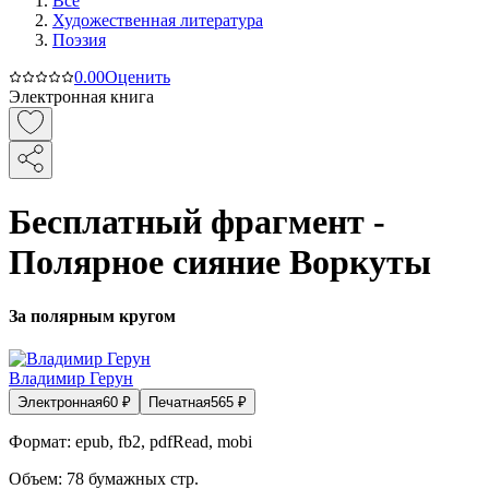
Все
Художественная литература
Поэзия
0.0
0
Оценить
Электронная книга
Бесплатный фрагмент -
Полярное сияние Воркуты
За полярным кругом
Владимир Герун
Электронная
60
₽
Печатная
565
₽
Формат:
epub, fb2, pdfRead, mobi
Объем:
78
бумажных стр.