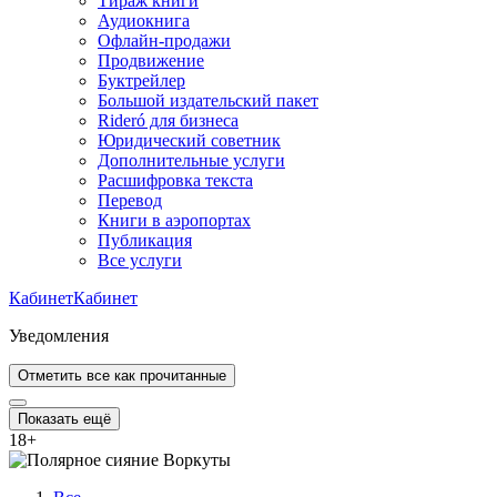
Тираж книги
Аудиокнига
Офлайн-продажи
Продвижение
Буктрейлер
Большой издательский пакет
Rideró для бизнеса
Юридический советник
Дополнительные услуги
Расшифровка текста
Перевод
Книги в аэропортах
Публикация
Все услуги
Кабинет
Кабинет
Уведомления
Отметить все как прочитанные
Показать ещё
18
+