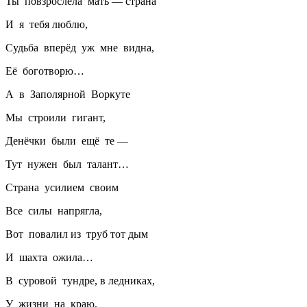
Ты повзрослела мать — страна
И я тебя люблю,
Судьба вперёд уж мне видна,
Её боготворю…
А в Заполярной Воркуте
Мы строили гигант,
Денёчки были ещё те —
Тут нужен был талант…
Страна усилием своим
Все силы напрягла,
Вот повалил из труб тот дым
И шахта ожила…
В суровой тундре, в ледниках,
У жизни на краю,