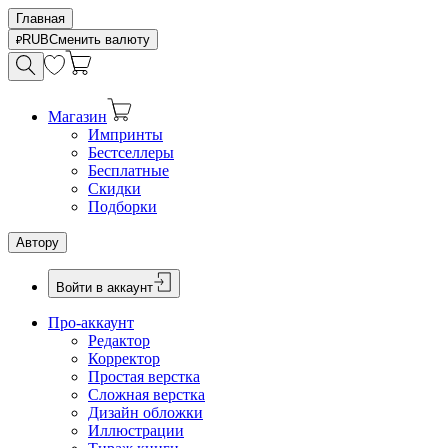
Главная
RUB
Сменить валюту
Магазин
Импринты
Бестселлеры
Бесплатные
Скидки
Подборки
Автору
Войти в аккаунт
Про-аккаунт
Редактор
Корректор
Простая верстка
Сложная верстка
Дизайн обложки
Иллюстрации