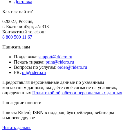
Доставка
Как нас найти?
620027
,
Россия
,
г. Екатеринбург, а/я 313
Контактный телефон
:
8 800 500 11 67
Написать нам
Поддержка
:
support@ridero.ru
Печать тиража
:
print@ridero.ru
Вопросы по услугам
:
order@ridero.ru
PR
:
pr@ridero.ru
Предоставляя персональные данные по указанным
контактным данным, вы даёте своё согласие на условиях,
определенных
Политикой обработки персональных данных
Последние новости
Плюсы Rideró, ISBN в подарок, буктрейлеры, вебинары
и многое другое
Читать дальше