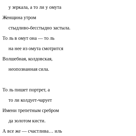
у зеркала, а то ли у омута
Женщина утром
стыдливо-бесстыдно застыла.
То ль в омут она — то ль
на нее из омута смотрится
Волшебная, колдовская,
неопознанная сила.
То ль пишет портрет, а
то ли колдует-чарует
Имени трепетным ср
е
бром
да золотом кисти.
А все же — счастлива… иль