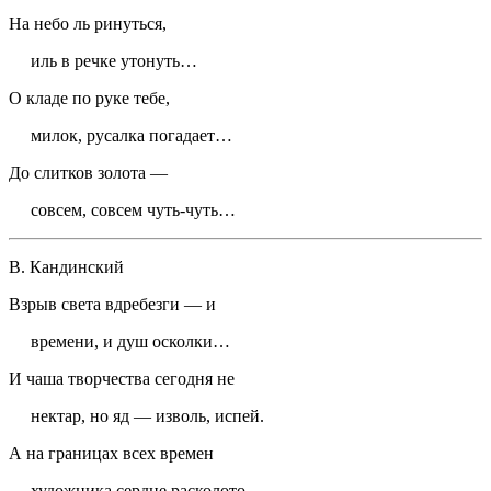
На небо ль ринуться,
иль в речке утонуть…
О кладе по руке тебе,
милок, русалка погадает…
До слитков золота —
совсем, совсем чуть-чуть…
В. Кандинский
Взрыв света вдребезги — и
времени, и душ осколки…
И чаша творчества сегодня не
нектар, но яд — изволь, испей.
А на границах всех времен
художника сердце расколото,