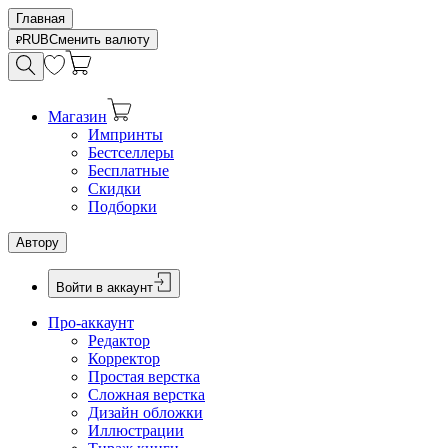
Главная
RUB
Сменить валюту
Магазин
Импринты
Бестселлеры
Бесплатные
Скидки
Подборки
Автору
Войти в аккаунт
Про-аккаунт
Редактор
Корректор
Простая верстка
Сложная верстка
Дизайн обложки
Иллюстрации