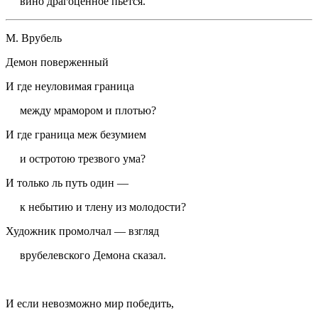
вино драгоценное пьется.
М. Врубель
Демон поверженный
И где неуловимая граница
между мрамором и плотью?
И где граница меж безумием
и остротою трезвого ума?
И только ль путь один —
к небытию и тлену из молодости?
Художник промолчал — взгляд
врубелевского Демона сказал.
И если невозможно мир победить,