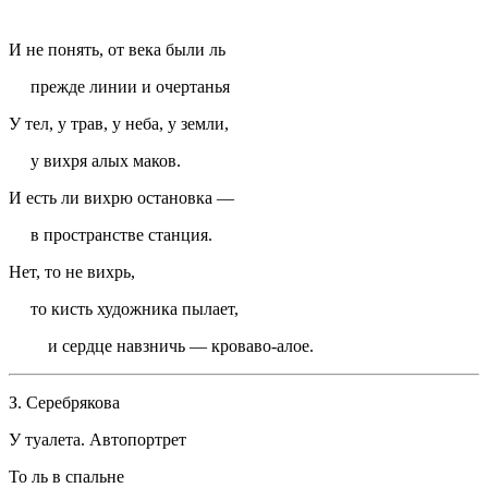
И не понять, от века были ль
прежде линии и очертанья
У тел, у трав, у неба, у земли,
у вихря алых маков.
И есть ли вихрю остановка —
в пространстве станция.
Нет, то не вихрь,
то кисть художника пылает,
и сердце навзничь — кроваво-алое.
З. Серебрякова
У туалета. Автопортрет
То ль в спальне