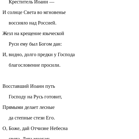
Креститель Иоанн —
И солнце Света во мгновенье
воссияло над Россией.
Жезл на крещение языческой
Руси ему был Богом дан:
И, видно, долго предки у Господа
благословение просили.
Восставший Иоанн путь
Господу на Русь готовит,
Прямыми делает лесные
да степные стези Его.
О, Боже, дай Отчизне Небесна
света, Лета многая: