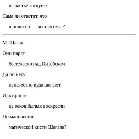
в счастье тоскует?
Сама ли ответит, чт
о
в полотно — выплеснула?
М. Шагал
Они парят
бестелесно над Витебском
Да п
о
небу
неизвестно куда шагают.
Иль просто
из веков былых воскресли
По мановению
магической кисти Шагала?