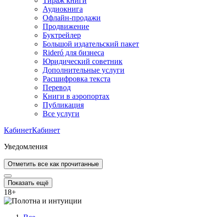
Тираж книги
Аудиокнига
Офлайн-продажи
Продвижение
Буктрейлер
Большой издательский пакет
Rideró для бизнеса
Юридический советник
Дополнительные услуги
Расшифровка текста
Перевод
Книги в аэропортах
Публикация
Все услуги
Кабинет
Кабинет
Уведомления
Отметить все как прочитанные
Показать ещё
18
+