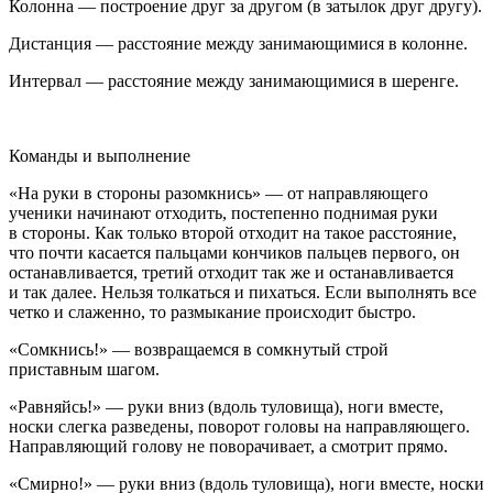
Колонна
— построение друг за другом (в затылок друг другу).
Дистанция
— расстояние между занимающимися в колонне.
Интервал
— расстояние между занимающимися в шеренге.
Команды и выполнение
«На руки в стороны разомкнись»
— от направляющего
ученики начинают отходить, постепенно поднимая руки
в стороны. Как только второй отходит на такое расстояние,
что почти касается пальцами кончиков пальцев первого, он
останавливается, третий отходит так же и останавливается
и так далее. Нельзя толкаться и пихаться. Если выполнять все
четко и слаженно, то размыкание происходит быстро.
«Сомкнись!»
— возвращаемся в сомкнутый строй
приставным шагом.
«Равняйсь!»
— руки вниз (вдоль туловища), ноги вместе,
носки слегка разведены, поворот головы на направляющего.
Направляющий голову не поворачивает, а смотрит прямо.
«Смирно!»
— руки вниз (вдоль туловища), ноги вместе, носки