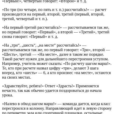
«Первый!», четвертый говорит: «Второй» и т. д.
«По три (по четыре, по пять и т. п.) рассчитайсь!»
— расчет
производится на первый, второй, третий (первый, второй,
третий, четвертый и т. п.).
«На первый-третий рассчитайсь!»
— рассчитываемся так же,
но первый говорит: «Первый», а второй — «Третий», третий
снова говорит: «Первый» и т. д.
«На „три“, „шесть“, „на месте“ рассчитайсь!»
—
рассчитываемся так же, но первый говорит: «Три», второй —
«Шесть», третий — «На месте», далее в таком же порядке.
Такой расчет нужен для дальнейшего
перестроения уступом
.
Например, учитель может сказать: «По расчету шагом марш!».
Те, кто при расчете назвал цифру «три», делают 3 шага
вперед, кто «шесть» — 6, а кто произнес «на месте», остаются
на своих местах.
«Здравствуйте, ребята!»
Ответ «Здрасть!» Применяется
нечасто, так как обычно удается поздороваться до начала
урока.
«Налево в обход шагом марш!»
— команда дается, когда класс
перестроился в колонну. Направляющий идет в левую сторону
по периметру зала или спортивной площадки, остальные