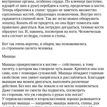
внутренние органы, особенно сердце. По ключице (косточке,
идущей от шеи к руке) перейдем к плечу, предплечью и кисти.
Теперь обратимся к спине: трудно не заметить множество
сцепленных костей, образующих позвоночник. Внутри него
скрывается спинной мозг. Так же легко можно обнаружить
лопатку. Копать ей не придется, но она будет помогать нам
правильно двигаться. Как нетрудно догадаться, тазовые кости
образуют таз. И, наконец, посмотрим на ноги. Человеческая
нога состоит из бедра, голени и стопы.
Вот так очень коротко, в общем, мы познакомились
со строением скелета человека.
Мышцы
Мышцы прикрепляются к костям — собственно, к тому
скелету, о котором мы говорили чуть выше. Крепятся они или
сами, или с помощью сухожилий. Мышцы обладают главным
свойством: они умеют напрягаться и расслабляться. Благодаря
мышцам мы можем двигаться, выполнять различные
действия. Без них мы бы лежали и не могли пошевелиться.
Даже глазами не смогли бы подвигать, посмотреть
по сторонам, что уж говорить о руках или ногах!
У первоклассников и второклассников хорошо развиваются
крупные мышцы — например, мышцы живота, спины, рук