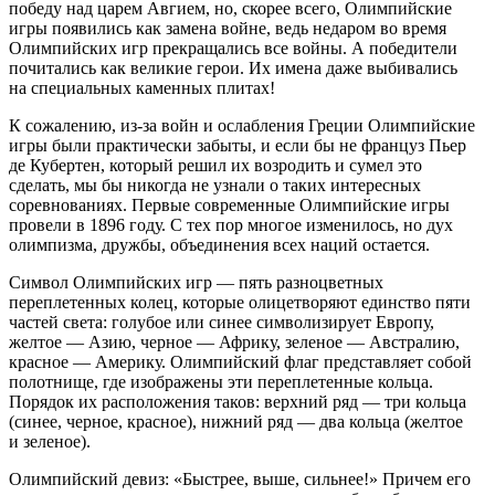
победу над царем Авгием, но, скорее всего, Олимпийские
игры появились как замена войне, ведь недаром во время
Олимпийских игр прекращались все войны. А победители
почитались как великие герои. Их имена даже выбивались
на специальных каменных плитах!
К сожалению, из-за войн и ослабления Греции Олимпийские
игры были практически забыты, и если бы не француз Пьер
де Кубертен, который решил их возродить и сумел это
сделать, мы бы никогда не узнали о таких интересных
соревнованиях. Первые современные Олимпийские игры
провели в 1896 году. С тех пор многое изменилось, но дух
олимпизма, дружбы, объединения всех наций остается.
Символ Олимпийских игр — пять разноцветных
переплетенных колец, которые олицетворяют единство пяти
частей света: голубое или синее символизирует Европу,
желтое — Азию, черное — Африку, зеленое — Австралию,
красное —
Америк
у. Олимпийский флаг представляет собой
полотнище, где изображены эти переплетенные кольца.
Порядок их расположения таков: верхний ряд — три кольца
(синее, черное, красное), нижний ряд — два кольца (желтое
и зеленое).
Олимпийский девиз:
«Быстрее, выше, сильнее!»
Причем его