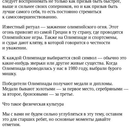
следует воспринимать не только как призыв быть быстрее,
выше и сильнее своих соперников, но и как призыв быть
лучше самого себя, то есть постоянно стремиться
к самосовершенствованию.
Известный ритуал — зажжение олимпийского огня. Этот
огонь привозят из самой Греции в ту страну, где проводятся
Олимпийские игры. Также на Олимпиаде и спортсмены,
и судьи дают клятву, в которой говорится о честности
и уважении.
К каждой Олимпиаде выбирается свой символ — обычно это
какие-нибудь зверьки или другие живые существа. Когда
Олимпиада проводилась у нас в 1980 году, выбрали бурого
мишку.
Победители Олимпиады получают медали и дипломы.
Медали бывают золотыми — за первое место, серебряными —
за второе, бронзовыми — за третье.
Что такое физическая культура
Мы с вами не будем сильно углубляться в эту тему, оставим
это для старших ребят, но основные моменты давайте
отметим.