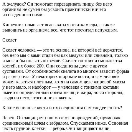
А
желудок
? Он помогает переваривать пищу, без него
организм не сумел бы усвоить практически ничего
из съеденного нами.
Кишечник
помогает всасываться остаткам еды, а также
выводить из организма все, что тот посчитал ненужным.
Скелет
Скелет человека — это та основа, на которой всё держится,
без него мы с вами стали бы как медузы или слизняки, только
и могли бы ползать по земле. Скелет состоит из множества
костей, их более 200. Они соединены друг с другом
суставами. От особенностей скелета во многом зависит форма
и размер тела. У некоторых широкие кости, и сам человек
может казаться плотным, хотя на самом деле жировой массы
у него мало, и наоборот — у человека с тонкими костями
имеется определенный объем мышц и жира, но со стороны,
глядя на него, этого и не скажешь.
Какие основные кости и их соединения нам следует знать?
Череп. Он защищает наш мозг от повреждений, прямо как
средневековый шлем с забралом. Спускаемся ниже. Основная
часть грудной клетки — ребра. Они защищают наши