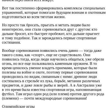
Вот так постепенно сформировались комплексы специальных
упражнений, которые помогали будущим воинам и охотникам
подготовиться ко всем тяготам жизни.
Но просто так бросать, прыгать и метать людям было
неинтересно, они стали соревноваться друг с другом: кто
дальше бросит, кто быстрее пробежит, кто дальше прыгнет
и тому подобное. Так и зарождались первые спортивные
состязания.
Вообще соревнования появились очень давно — тогда даже
такого слова, как «спорт», еще не существовало. Они
появились тогда, когда люди научились общаться, уже обрели
огонь, но все еще пользовались каменным оружием. В то
время ценилось умение владеть приемами, которые были
полезны на войне и охоте, поэтому первые соревнования
проводились по видам, связанным с ними: древние люди
состязались в стрельбе из лука, борьбе, метании различных
предметов, и даже ловле рыбы и зверей. А в Австралии уже
в это время была известна спортивная игра, напоминающая
футбол. Там играл один род (или племя) против другого рода
(племени) — почти международные соревнования!
Олимпийские игры