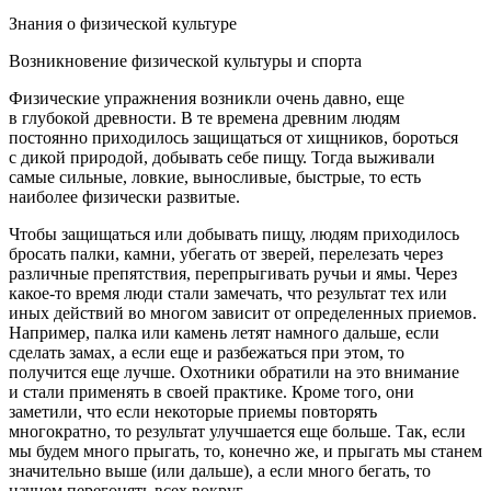
Знания о физической культуре
Возникновение физической культуры и спорта
Физические упражнения возникли очень давно, еще
в глубокой древности. В те времена древним людям
постоянно приходилось защищаться от хищников, бороться
с дикой природой, добывать себе пищу. Тогда выживали
самые сильные, ловкие, выносливые, быстрые, то есть
наиболее физически развитые.
Чтобы защищаться или добывать пищу, людям приходилось
бросать палки, камни, убегать от зверей, перелезать через
различные препятствия, перепрыгивать ручьи и ямы. Через
какое-то время люди стали замечать, что результат тех или
иных действий во многом зависит от определенных приемов.
Например, палка или камень летят намного дальше, если
сделать замах, а если еще и разбежаться при этом, то
получится еще лучше. Охотники обратили на это внимание
и стали применять в своей практике. Кроме того, они
заметили, что если некоторые приемы повторять
многократно, то результат улучшается еще больше. Так, если
мы будем много прыгать, то, конечно же, и прыгать мы станем
значительно выше (или дальше), а если много бегать, то
начнем перегонять всех вокруг.