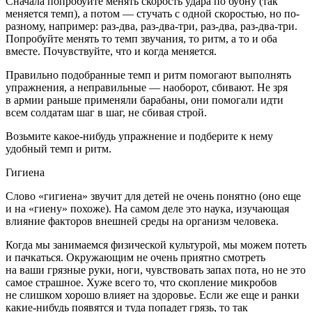
Сначала попробуйте менять скорость удара по бубну (так
меняется темп), а потом — стучать с одной скоростью, но по-
разному, например: раз-два, раз-два-три, раз-два, раз-два-три.
Попробуйте менять то темп звучания, то ритм, а то и оба
вместе. Почувствуйте, что и когда меняется.
Правильно подобранные темп и ритм помогают выполнять
упражнения, а неправильные — наоборот, сбивают. Не зря
в армии раньше применяли барабаны, они помогали идти
всем солдатам шаг в шаг, не сбивая строй.
Возьмите какое-нибудь упражнение и подберите к нему
удобный темп и ритм.
Гигиена
Слово «гигиена» звучит для детей не очень понятно (оно еще
и на «гиену» похоже). На самом деле это наука, изучающая
влияние факторов внешней среды на организм человека.
Когда мы занимаемся физической культурой, мы можем потеть
и пачкаться. Окружающим не очень приятно смотреть
на ваши грязные руки, ноги, чувствовать запах пота, но не это
самое страшное. Хуже всего то, что скопление микробов
не слишком хорошо влияет на здоровье. Если же еще и ранки
какие-нибудь появятся и туда попадет грязь, то так