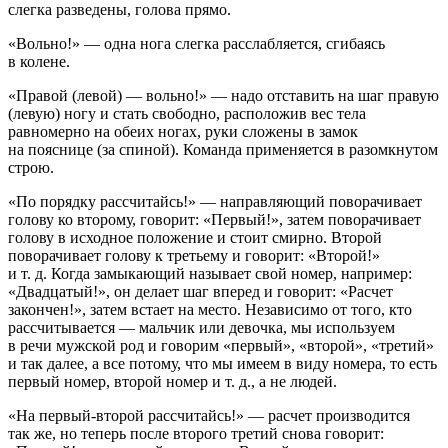
слегка разведены, голова прямо.
«Вольно!»
— одна нога слегка расслабляется, сгибаясь
в колене.
«Правой (левой) — вольно!»
— надо отставить на шаг правую
(левую) ногу и стать свободно, расположив вес тела
равномерно на обеих ногах, руки сложены в замок
на пояснице (за спиной). Команда применяется в разомкнутом
строю.
«По порядку рассчитайсь!»
— направляющий поворачивает
голову ко второму, говорит: «Первый!», затем поворачивает
голову в исходное положение и стоит смирно. Второй
поворачивает голову к третьему и говорит: «Второй!»
и т. д. Когда замыкающий называет свой номер, например:
«Двадцатый!», он делает шаг вперед и говорит: «Расчет
закончен!», затем встает на место. Независимо от того, кто
рассчитывается — мальчик или девочка, мы используем
в речи мужской род и говорим «первый», «второй», «третий»
и так далее, а все потому, что мы имеем в виду номера, то есть
первый номер, второй номер и т. д., а не людей.
«На первый-второй рассчитайсь!»
— расчет производится
так же, но теперь после второго третий снова говорит: