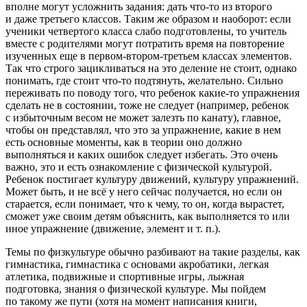
вполне могут усложнить задания: дать что-то из второго
и даже третьего классов. Таким же образом и наоборот: если
ученики четвертого класса слабо подготовлены, то учитель
вместе с родителями могут потратить время на повторение
изученных еще в первом-втором-третьем классах элементов.
Так что строго зацикливаться на это деление не стоит, однако
понимать, где стоит что-то подтянуть, желательно. Сильно
переживать по поводу того, что ребенок какие-то упражнения
сделать не в состоянии, тоже не следует (например, ребенок
с избыточным весом не может залезть по канату), главное,
чтобы он представлял, что это за упражнение, какие в нем
есть основные моменты, как в теории оно должно
выполняться и каких ошибок следует избегать. Это очень
важно, это и есть ознакомление с физической культурой.
Ребенок постигает культуру движений, культуру упражнений.
Может быть, и не всё у него сейчас получается, но если он
старается, если понимает, что к чему, то он, когда вырастет,
сможет уже своим детям объяснить, как выполняется то или
иное упражнение (движение, элемент и т. п.).
Темы по физкультуре обычно разбивают на такие разделы, как
гимнастика, гимнастика с основами акробатики, легкая
атлетика, подвижные и спортивные игры, лыжная
подготовка, знания о физической культуре. Мы пойдем
по такому же пути (хотя на момент написания книги,