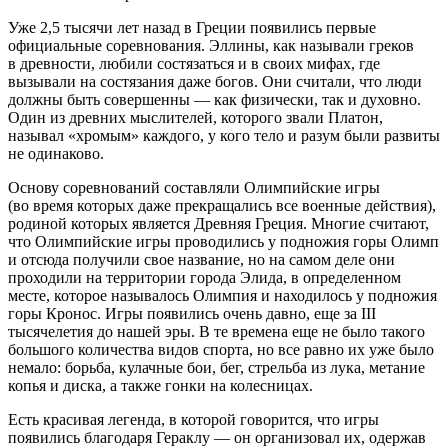
Уже 2,5 тысячи лет назад в Греции появились первые
официальные соревнования. Эллины, как называли греков
в древности, любили состязаться и в своих мифах, где
вызывали на состязания даже богов. Они считали, что люди
должны быть совершенны — как физически, так и духовно.
Один из древних мыслителей, которого звали Платон,
называл «хромым» каждого, у кого тело и разум были развиты
не одинаково.
Основу соревнований составляли Олимпийские игры
(во время которых даже прекращались все военные действия),
родиной которых является Древняя Греция. Многие считают,
что Олимпийские игры проводились у подножия горы Олимп
и отсюда получили свое название, но на самом деле они
проходили на территории города Элида, в определенном
месте, которое называлось Олимпия и находилось у подножия
горы Кронос. Игры появились очень давно, еще за III
тысячелетия до нашей эры. В те времена еще не было такого
большого количества видов спорта, но все равно их уже было
немало: борьба, кулачные бои, бег, стрельба из лука, метание
копья и диска, а также гонки на
колес
ницах.
Есть красивая легенда, в которой говорится, что игры
появились благодаря Гераклу — он организовал их, одержав