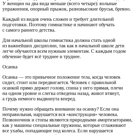
У женщин на два вида меньше (всего четыре): вольные
упражнения, опорный прыжок, разновысокие брусья, бревно.
Каждый из видов очень сложен и требует длительной
подготовки. Поэтому гимнастике и начинают обучать
с самого раннего детства.
Для начальной школы гимнастика должна стать одной
из важнейших дисциплин, так как в начальной школе дети
легче обучаются всем нужным элементам. С каждым годом
обучение будет всё труднее и труднее.
Осанка
Осанка — это привычное положение тела, когда человек
сидит, стоит или передвигается. Человек с правильной
осанкой прямо держит голову, спина у него прямая, плечи
на одном уровне и слегка отведены назад, живот втянут,
а грудь немного выдвинута вперед.
Почему нужно обращать внимание на осанку? Если она
неправильная, нарушается вся «конструкция» человека.
Позвоночник и стопы являются природными амортизаторами,
как у машины специальные пружины, которые сглаживают
все ухабы, попадающие под
колес
а. Если нарушается