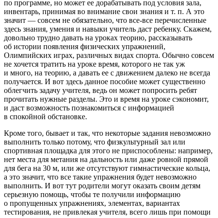
по программе, но может ее дорабатывать под условия зала,
инвентарь, принимая во внимание свои знания и т. п. А это
значит — совсем не обязательно, что все-все перечисленные
здесь знания, умения и навыки учитель даст ребенку. Скажем,
довольно трудно давать на уроках теорию, рассказывать
об истории появления физических упражнений,
Олимпийских играх, различных видах спорта. Обычно совсем
не хочется тратить на уроке время, которого не так уж
и много, на теорию, а давать ее с движением далеко не всегда
получается. И вот здесь данное пособие может существенно
облегчить задачу учителя, ведь он может попросить ребят
прочитать нужные разделы. Это и время на уроке сэкономит,
и даст возможность познакомиться с информацией
в спокойной обстановке.
Кроме того, бывает и так, что некоторые задания невозможно
выполнить только потому, что физкультурный зал или
спортивная площадка для этого не приспособлены: например,
нет места для метания на дальность или даже ровной прямой
для бега на 30 м, или же отсутствуют гимнастические кольца,
а это значит, что все такие упражнения будет невозможно
выполнить. И вот тут родители могут оказать своим детям
серьезную помощь, чтобы те получили информацию
о пропущенных упражнениях, элементах, вариантах
тестирования, не привлекая учителя, всего лишь при помощи