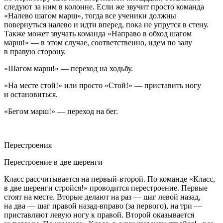
следуют за ним в колонне. Если же звучит просто команда
«Налево шагом марш», тогда все ученики должны
повернуться налево и идти вперед, пока не упрутся в стену.
Также может звучать команда
«Направо в обход шагом
марш!»
— в этом случае, соответственно, идем по залу
в правую сторону.
«Шагом марш!»
— переход на ходьбу.
«На месте стой!»
или просто
«Стой!»
— приставить ногу
и остановиться.
«Бегом марш!»
— переход на бег.
Перестроения
Перестроение в две шеренги
Класс рассчитывается на первый-второй. По команде
«Класс,
в две шеренги стройся!»
проводится перестроение. Первые
стоят на месте. Вторые делают на раз — шаг левой назад,
на два — шаг правой назад-вправо (за первого), на три —
приставляют левую ногу к правой. Второй оказывается