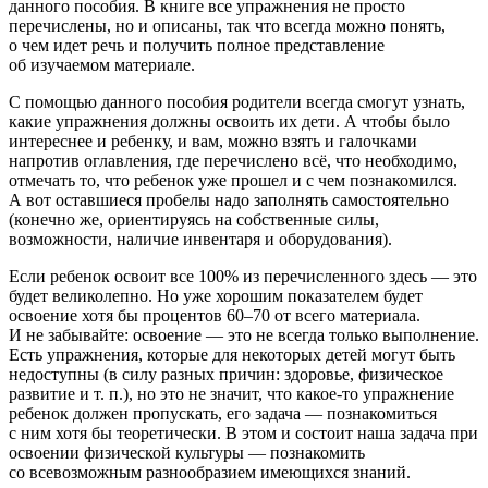
данного пособия. В книге все упражнения не просто
перечислены, но и описаны, так что всегда можно понять,
о чем идет речь и получить полное представление
об изучаемом материале.
С помощью данного пособия родители всегда смогут узнать,
какие упражнения должны освоить их дети. А чтобы было
интереснее и ребенку, и вам, можно взять и галочками
напротив оглавления, где перечислено всё, что необходимо,
отмечать то, что ребенок уже прошел и с чем познакомился.
А вот оставшиеся пробелы надо заполнять самостоятельно
(конечно же, ориентируясь на собственные силы,
возможности, наличие инвентаря и оборудования).
Если ребенок освоит все 100% из перечисленного здесь — это
будет великолепно. Но уже хорошим показателем будет
освоение хотя бы процентов 60–70 от всего материала.
И не забывайте: освоение — это не всегда только выполнение.
Есть упражнения, которые для некоторых детей могут быть
недоступны (в силу разных причин: здоровье, физическое
развитие и т. п.), но это не значит, что какое-то упражнение
ребенок должен пропускать, его задача — познакомиться
с ним хотя бы теоретически. В этом и состоит наша задача при
освоении физической культуры — познакомить
со всевозможным разнообразием имеющихся знаний.