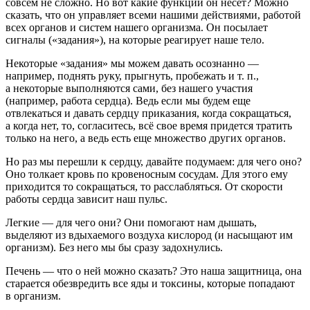
совсем не сложно. Но вот какие функции он несет? Можно
сказать, что он управляет всеми нашими действиями, работой
всех органов и систем нашего организма. Он посылает
сигналы («задания»), на которые реагирует наше тело.
Некоторые «задания» мы можем давать осознанно —
например, поднять руку, прыгнуть, пробежать и т. п.,
а некоторые выполняются сами, без нашего участия
(например, работа сердца). Ведь если мы будем еще
отвлекаться и давать сердцу приказания, когда сокращаться,
а когда нет, то, согласитесь, всё свое время придется тратить
только на него, а ведь есть еще множество других органов.
Но раз мы перешли к
сердцу
, давайте подумаем: для чего оно?
Оно толкает кровь по кровеносным сосудам. Для этого ему
приходится то сокращаться, то расслабляться. От скорости
работы сердца зависит наш пульс.
Легкие
— для чего они? Они помогают нам дышать,
выделяют из вдыхаемого воздуха кислород (и насыщают им
организм). Без него мы бы сразу задохнулись.
Печень
— что о ней можно сказать? Это наша защитница, она
старается обезвредить все яды и токсины, которые попадают
в организм.