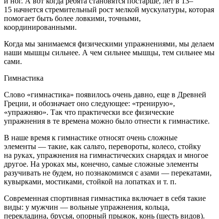
и ног. А вот когда ребята становятся постарше, лет в 13–
15 начнется стремительный рост мелкой мускулатуры, которая
помогает быть более ловкими, точными,
координированными.
Когда мы занимаемся физическими упражнениями, мы делаем
наши мышцы сильнее. А чем сильнее мышцы, тем сильнее мы
сами.
Гимнастика
Слово «гимнастика» появилось очень давно, еще в Древней
Греции, и обозначает оно следующее:
«тренирую»
,
«упражняю»
. Так что практически все физические
упражнения в те времена можно было отнести к гимнастике.
В наше время к гимнастике относят очень сложные
элементы — такие, как сальто, перевороты,
колес
о, стойку
на руках, упражнения на гимнастических снарядах и многое
другое. На уроках мы, конечно, самые сложные элементы
разучивать не будем, но познакомимся с азами — перекатами,
кувырками, мостиками, стойкой на лопатках и т. п.
Современная спортивная гимнастика включает в себя такие
виды: у мужчин — вольные упражнения, кольца,
перекладина, брусья, опорный прыжок, конь (шесть видов).