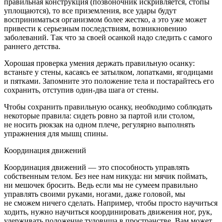
правильная конструкция (позвоночник искривляется, стопы
уплощаются), то все приземления, все удары будут
восприниматься организмом более жестко, а это уже может
привести к серьезным последствиям, возникновению
заболеваний. Так что за своей осанкой надо следить с самого
раннего детства.
Хорошая проверка умения держать правильную осанку:
встаньте у стены, касаясь ее затылком, лопатками, ягодицами
и пятками. Запомните это положение тела и постарайтесь его
сохранить, отступив один-два шага от стены.
Чтобы сохранить правильную осанку, необходимо соблюдать
некоторые правила: сидеть ровно за партой или столом,
не носить рюкзак на одном плече, регулярно выполнять
упражнения для мышц спины.
Координация движений
Координация движений — это способность управлять
собственным телом. Без нее нам никуда: ни мячик поймать,
ни мешочек бросить. Ведь если мы не сумеем правильно
управлять своими руками, ногами, даже головой, мы
не сможем ничего сделать. Например, чтобы просто научиться
ходить, нужно научиться координировать движения ног, рук,
удерживать положение туловища в пространстве. Вам может