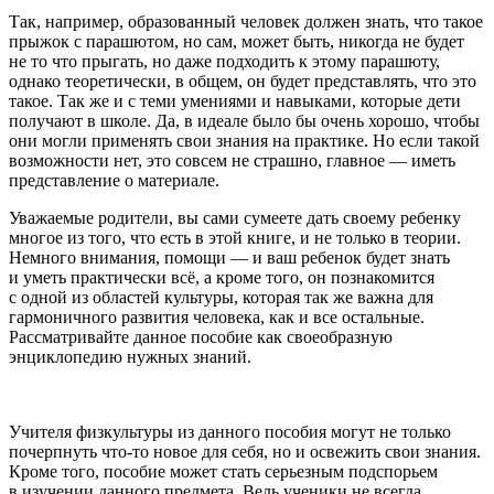
Так, например, образованный человек должен знать, что такое
прыжок с парашютом, но сам, может быть, никогда не будет
не то что прыгать, но даже подходить к этому парашюту,
однако теоретически, в общем, он будет представлять, что это
такое. Так же и с теми умениями и навыками, которые дети
получают в школе. Да, в идеале было бы очень хорошо, чтобы
они могли применять свои знания на практике. Но если такой
возможности нет, это совсем не страшно, главное — иметь
представление о материале.
Уважаемые родители, вы сами сумеете дать своему ребенку
многое из того, что есть в этой книге, и не только в теории.
Немного внимания, помощи — и ваш ребенок будет знать
и уметь практически всё, а кроме того, он познакомится
с одной из областей культуры, которая так же важна для
гармоничного развития человека, как и все остальные.
Рассматривайте данное пособие как своеобразную
энциклопедию нужных знаний.
Учителя физкультуры из данного пособия могут не только
почерпнуть что-то новое для себя, но и освежить свои знания.
Кроме того, пособие может стать серьезным подспорьем
в изучении данного предмета. Ведь ученики не всегда