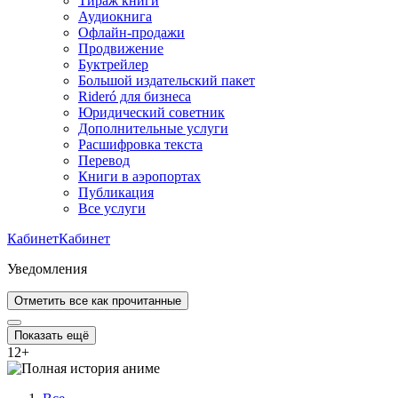
Тираж книги
Аудиокнига
Офлайн-продажи
Продвижение
Буктрейлер
Большой издательский пакет
Rideró для бизнеса
Юридический советник
Дополнительные услуги
Расшифровка текста
Перевод
Книги в аэропортах
Публикация
Все услуги
Кабинет
Кабинет
Уведомления
Отметить все как прочитанные
Показать ещё
12
+