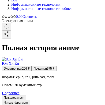
Все
Информационные технологии
Информационные технологии: общее
0.0
0
Оценить
Электронная книга
Полная история аниме
Юн Хи Ён
Электронная
296
₽
Печатная
575
₽
Формат:
epub, fb2, pdfRead, mobi
Объем:
30
бумажных стр.
Подробнее
Пожаловаться
Читать фрагмент