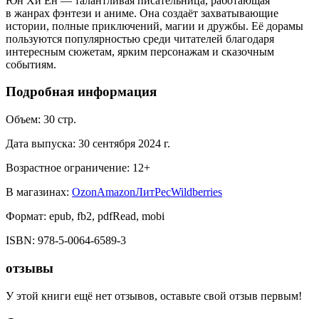
Юн Хи Ён — талантливая писательница, работающая
в жанрах фэнтези и аниме. Она создаёт захватывающие
истории, полные приключений, магии и дружбы. Её дорамы
пользуются популярностью среди читателей благодаря
интересным сюжетам, ярким персонажам и сказочным
событиям.
Подробная информация
Объем:
30
стр.
Дата выпуска:
30 сентября 2024 г.
Возрастное ограничение:
12
+
В магазинах:
Ozon
Amazon
ЛитРес
Wildberries
Формат:
epub, fb2, pdfRead, mobi
ISBN:
978-5-0064-6589-3
отзывы
У этой книги ещё нет отзывов, оставьте свой отзыв первым!