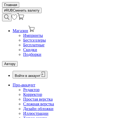
Главная
RUB
Сменить валюту
Магазин
Импринты
Бестселлеры
Бесплатные
Скидки
Подборки
Автору
Войти в аккаунт
Про-аккаунт
Редактор
Корректор
Простая верстка
Сложная верстка
Дизайн обложки
Иллюстрации