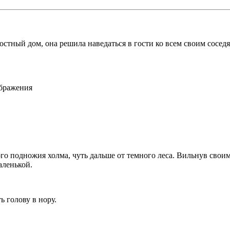
остный дом, она решила наведаться в гости ко всем своим сосед
ображения
мого подножия холма, чуть дальше от темного леса. Вильнув с
аленькой.
 голову в нору.