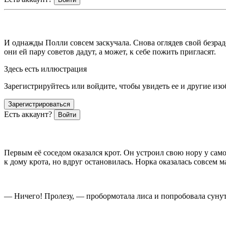
ᅠᅠᅠᅠᅠᅠᅠ ᅠᅠᅠᅠᅠᅠ
И однажды Полли совсем заскучала. Снова оглядев свой безрад
они ей пару советов дадут, а может, к себе пожить пригласят.
Здесь есть иллюстрация
Зарегистрируйтесь или войдите, чтобы увидеть ее и другие из
Зарегистрироваться
Есть аккаунт?
Войти
ᅠᅠᅠᅠᅠᅠᅠ ᅠᅠᅠᅠᅠᅠ
Первым её соседом оказался крот. Он устроил свою нору у са
к дому крота, но вдруг остановилась. Норка оказалась совсем м
— Ничего! Пролезу, — пробормотала лиса и попробовала сунуть