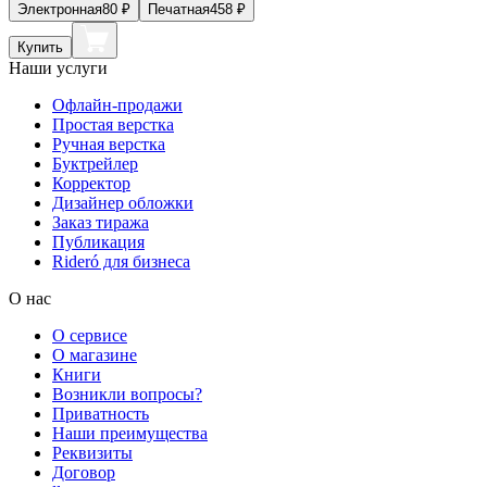
Электронная
80
₽
Печатная
458
₽
Купить
Наши услуги
Офлайн-продажи
Простая верстка
Ручная верстка
Буктрейлер
Корректор
Дизайнер обложки
Заказ тиража
Публикация
Rideró для бизнеса
О нас
О сервисе
О магазине
Книги
Возникли вопросы?
Приватность
Наши преимущества
Реквизиты
Договор