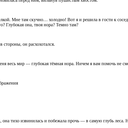
ановилась перед ним, вильнув пушистым хвостом.
кой. Мне там скучно… холодно! Вот я и решила в гости к соседям
о? Глубокая она, твоя нора? Темно там?
в стороны, он расхохотался.
еня весь мир — глубокая тёмная нора. Ничем я вам помочь не см
ображения
, она тихо извинилась и побежала прочь — в самую глубь леса. Н