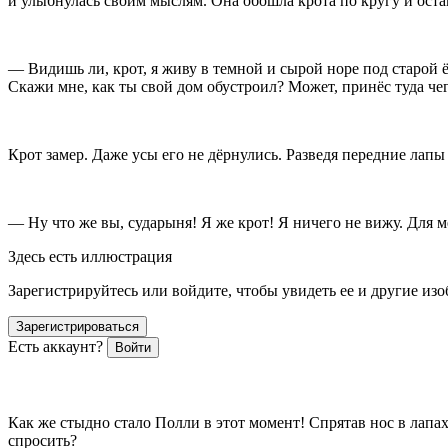
и улыбнулась своим мыслям. Она обошла крота по кругу и ост
— Видишь ли, крот, я живу в темной и сырой норе под старой ёл
Скажи мне, как ты свой дом обустроил? Может, принёс туда чег
Крот замер. Даже усы его не дёрнулись. Разведя передние лапы 
— Ну что же вы, сударыня! Я же крот! Я ничего не вижу. Для м
Здесь есть иллюстрация
Зарегистрируйтесь или войдите, чтобы увидеть ее и другие из
Зарегистрироваться
Есть аккаунт?
Войти
ᅠᅠᅠᅠᅠᅠᅠ ᅠᅠᅠᅠᅠᅠ
Как же стыдно стало Полли в этот момент! Спрятав нос в лапах
спросить?