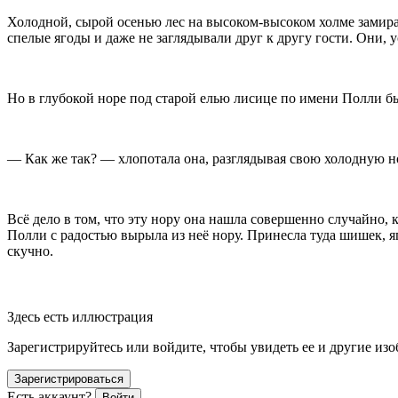
Холодной, сырой осенью лес на высоком-высоком холме замирал
спелые ягоды и даже не заглядывали друг к другу гости. Они,
Но в глубокой норе под старой елью лисице по имени Полли бы
— Как же так? — хлопотала она, разглядывая свою холодную н
Всё дело в том, что эту нору она нашла совершенно случайно, ко
Полли с радостью вырыла из неё нору. Принесла туда шишек, яг
скучно.
ᅠᅠᅠᅠᅠᅠᅠ ᅠᅠᅠᅠᅠᅠ
Здесь есть иллюстрация
Зарегистрируйтесь или войдите, чтобы увидеть ее и другие из
Зарегистрироваться
Есть аккаунт?
Войти