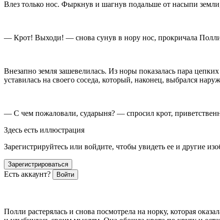
Влез только нос. Фыркнув и шагнув подальше от насыпи земли,
— Крот! Выходи! — снова сунув в нору нос, прокричала Полли
Внезапно земля зашевелилась. Из норы показалась пара цепки
уставилась на своего соседа, который, наконец, выбрался нару
— С чем пожаловали, сударыня? — спросил крот, приветствен
Здесь есть иллюстрация
Зарегистрируйтесь или войдите, чтобы увидеть ее и другие из
Зарегистрироваться
Есть аккаунт?
Войти
ᅠᅠᅠᅠᅠᅠᅠ ᅠᅠᅠᅠᅠᅠ
Полли растерялась и снова посмотрела на норку, которая оказал