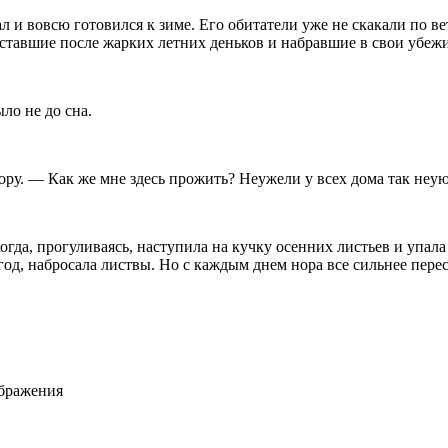
 и вовсю готовился к зиме. Его обитатели уже не скакали по ве
 уставшие после жарких летних деньков и набравшие в свои убе
ло не до сна.
ору. — Как же мне здесь прожить? Неужели у всех дома так неу
гда, прогуливаясь, наступила на кучку осенних листьев и упала в
од, набросала листвы. Но с каждым днем нора все сильнее перес
ображения