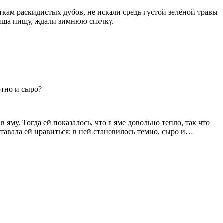
ткам раскидистых дубов, не искали средь густой зелёной травы
жища пищу, ждали зимнюю спячку.
ютно и сыро?
 яму. Тогда ей показалось, что в яме довольно тепло, так что
тавала ей нравиться: в ней становилось темно, сыро и…