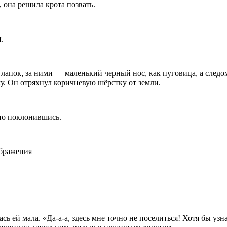
 она решила крота позвать.
.
х лапок, за ними — маленький черный нос, как пуговица, а сле
жу. Он отряхнул коричневую шёрстку от земли.
но поклонившись.
ображения
ась ей мала. «Да-а-а, здесь мне точно не поселиться! Хотя бы у