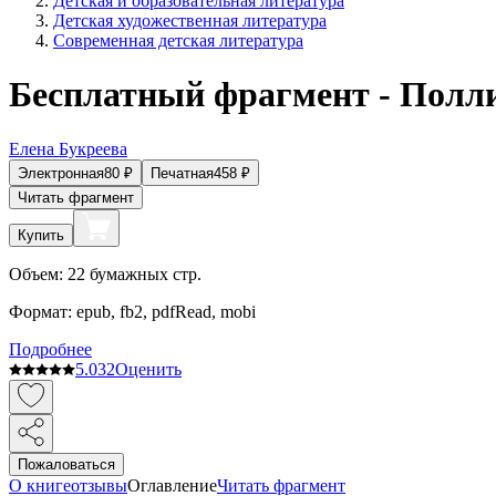
Детская и образовательная литература
Детская художественная литература
Современная детская литература
Бесплатный фрагмент - Полли
Елена Букреева
Электронная
80
₽
Печатная
458
₽
Читать фрагмент
Купить
Объем:
22
бумажных стр.
Формат:
epub, fb2, pdfRead, mobi
Подробнее
5.0
32
Оценить
Пожаловаться
О книге
отзывы
Оглавление
Читать фрагмент