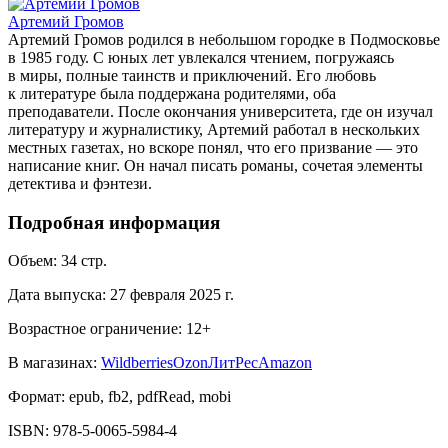
Артемий Громов
Артемий Громов родился в небольшом городке в Подмосковье
в 1985 году. С юных лет увлекался чтением, погружаясь
в миры, полные таинств и приключений. Его любовь
к литературе была поддержана родителями, оба
преподаватели. После окончания университета, где он изучал
литературу и журналистику, Артемий работал в нескольких
местных газетах, но вскоре понял, что его призвание — это
написание книг. Он начал писать романы, сочетая элементы
детектива и фэнтези.
Подробная информация
Объем:
34
стр.
Дата выпуска:
27 февраля 2025 г.
Возрастное ограничение:
12
+
В магазинах:
Wildberries
Ozon
ЛитРес
Amazon
Формат:
epub, fb2, pdfRead, mobi
ISBN:
978-5-0065-5984-4