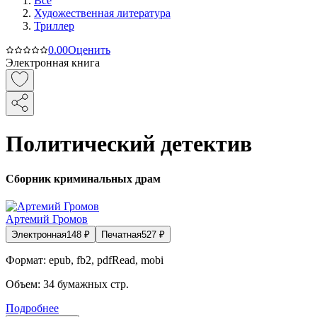
Все
Художественная литература
Триллер
0.0
0
Оценить
Электронная книга
Политический детектив
Сборник криминальных драм
Артемий Громов
Электронная
148
₽
Печатная
527
₽
Формат:
epub, fb2, pdfRead, mobi
Объем:
34
бумажных стр.
Подробнее