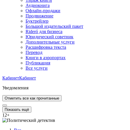
Тираж книги
Аудиокнига
Офлайн-продажи
Продвижение
Буктрейлер
Большой издательский пакет
Rideró для бизнеса
Юридический советник
Дополнительные услуги
Расшифровка текста
Перевод
Книги в аэропортах
Публикация
Все услуги
Кабинет
Кабинет
Уведомления
Отметить все как прочитанные
Показать ещё
12
+