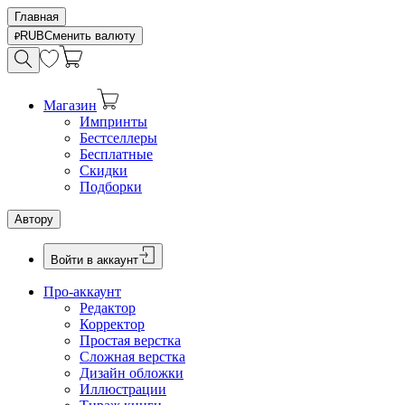
Главная
RUB
Сменить валюту
Магазин
Импринты
Бестселлеры
Бесплатные
Скидки
Подборки
Автору
Войти в аккаунт
Про-аккаунт
Редактор
Корректор
Простая верстка
Сложная верстка
Дизайн обложки
Иллюстрации