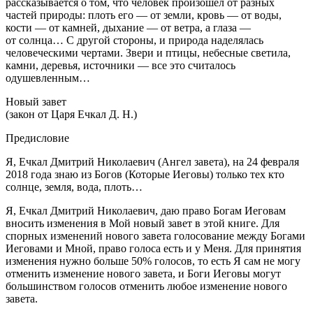
рассказывается о том, что человек произошел от разных
частей природы: плоть его — от земли, кровь — от воды,
кости — от камней, дыхание — от ветра, а глаза —
от солнца… С другой стороны, и природа наделялась
человеческими чертами. Звери и птицы, небесные светила,
камни, деревья, источники — все это считалось
одушевленным…
Новый завет
(закон от Царя Ечкал Д. Н.)
Предисловие
Я, Ечкал Дмитрий Николаевич (Ангел завета), на 24 февраля
2018 года знаю из Богов (Которые Иеговы) только тех кто
солнце, земля, вода, плоть…
Я, Ечкал Дмитрий Николаевич, даю право Богам Иеговам
вносить изменения в Мой новый завет в этой книге. Для
спорных изменений нового завета голосование между Богами
Иеговами и Мной, право голоса есть и у Меня. Для принятия
изменения нужно больше 50% голосов, то есть Я сам не могу
отменить изменение нового завета, и Боги Иеговы могут
большинством голосов отменить любое изменение нового
завета.