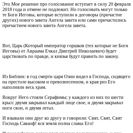
Это Мое решение про голосование вступает в силу 20 февраля
2018 года и отмене не подлежит. Но голосовать могут только
те Боги Иеговы, которые вступили в договоры (причастие
других) нового завета Ангела завета или сами причастились
причастием нового завета Ангела завета.
Вот, Царь (Который император горшков (тех которые не Боги
Иеговы) от Авраама Ечкал Дмитрий Николаевич) будет
царствовать по правде, и князья будут править по закону.
Из Библии: в год смерти царя Озии видел я Господа, сидящего
на престоле высоком и превознесенном, и края риз Его
наполняли весь храм.
Вокруг Него стояли Серафимы; у каждого из них по шести
крыл: двумя закрывал каждый лице свое, и двумя закрывал
ноги свои, и двумя летал.
И взывали они друг ко другу и говорили: Свят, Свят, Свят
Господь Саваоф! вся земля полна славы Его!