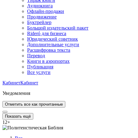
Тираж книги
Аудиокнига
Офлайн-продажи
Продвижение
Буктрейлер
Большой издательский пакет
Rideró для бизнеса
Юридический советник
Дополнительные услуги
Расшифровка текста
Перевод
Книги в аэропортах
Публикация
Все услуги
Кабинет
Кабинет
Уведомления
Отметить все как прочитанные
Показать ещё
12
+