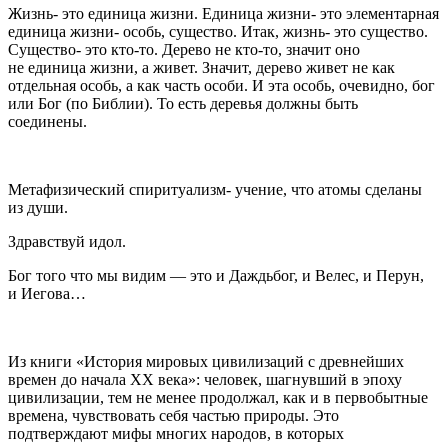
Жизнь- это единица жизни. Единица жизни- это элементарная
единица жизни- особь, существо. Итак, жизнь- это существо.
Существо- это кто-то. Дерево не кто-то, значит оно
не единица жизни, а живет. Значит, дерево живет не как
отдельная особь, а как часть особи. И эта особь, очевидно, бог
или Бог (по Библии). То есть деревья должны быть
соединены.
Метафизический спиритуализм- учение, что атомы сделаны
из души.
Здравствуй идол.
Бог того что мы видим — это и Даждьбог, и Велес, и Перун,
и Иегова…
Из книги «История мировых цивилизаций с древнейших
времен до начала XX века»: человек, шагнувший в эпоху
цивилизации, тем не менее продолжал, как и в первобытные
времена, чувствовать себя частью природы. Это
подтверждают
мифы
многих народов, в которых