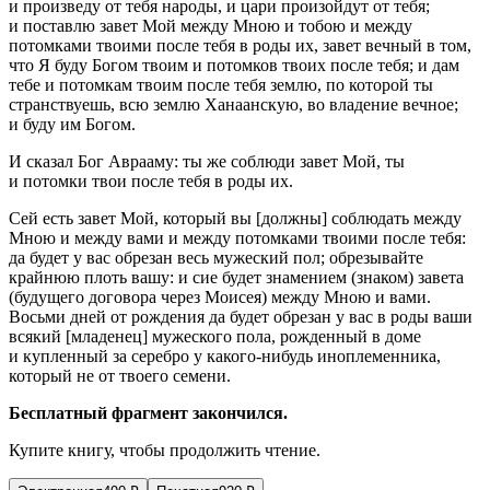
и произведу от тебя народы, и цари произойдут от тебя;
и поставлю завет Мой между Мною и тобою и между
потомками твоими после тебя в роды их, завет вечный в том,
что Я буду Богом твоим и потомков твоих после тебя; и дам
тебе и потомкам твоим после тебя землю, по которой ты
странствуешь, всю землю Ханаанскую, во владение вечное;
и буду им Богом.
И сказал Бог Аврааму: ты же соблюди завет Мой, ты
и потомки твои после тебя в роды их.
Сей есть завет Мой, который вы [должны] соблюдать между
Мною и между вами и между потомками твоими после тебя:
да будет у вас обрезан весь мужеский пол; обрезывайте
крайнюю плоть вашу: и сие будет знамением (знаком) завета
(будущего договора через Моисея) между Мною и вами.
Восьми дней от рождения да будет обрезан у вас в роды ваши
всякий [младенец] мужеского пола, рожденный в доме
и купленный за серебро у какого-нибудь иноплеменника,
который не от твоего семени.
Бесплатный фрагмент закончился.
Купите книгу, чтобы продолжить чтение.