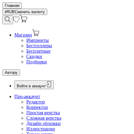
Главная
RUB
Сменить валюту
Магазин
Импринты
Бестселлеры
Бесплатные
Скидки
Подборки
Автору
Войти в аккаунт
Про-аккаунт
Редактор
Корректор
Простая верстка
Сложная верстка
Дизайн обложки
Иллюстрации