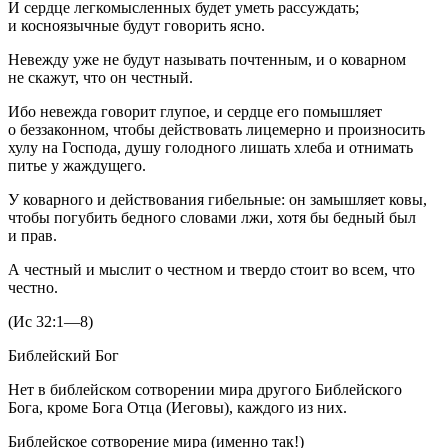
И сердце легкомысленных будет уметь рассуждать;
и косноязычные будут говорить ясно.
Невежду уже не будут называть почтенным, и о коварном
не скажут, что он честный.
Ибо невежда говорит глупое, и сердце его помышляет
о беззаконном, чтобы действовать лицемерно и произносить
хулу на Господа, душу голодного лишать хлеба и отнимать
питье у жаждущего.
У коварного и действования гибельные: он замышляет ковы,
чтобы погубить бедного словами лжи, хотя бы бедный был
и прав.
А честный и мыслит о честном и твердо стоит во всем, что
честно.
(Ис 32:1—8)
Библейский Бог
Нет в библейском сотворении мира другого Библейского
Бога, кроме Бога Отца (Иеговы), каждого из них.
Библейское сотворение мира (именно так!)