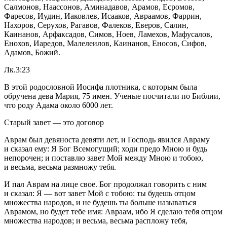
Салмонов, Наассонов, Аминадавов, Арамов, Есромов,
Фаресов, Иудин, Иаковлев, Исааков, Авраамов, Фаррин,
Нахоров, Серухов, Рагавов, Фалеков, Еверов, Салин,
Каинанов, Арфаксадов, Симов, Ноев, Ламехов, Мафусалов,
Енохов, Иаредов, Малелеилов, Каинанов, Еносов, Сифов,
Адамов, Божий.
Лк.3:23
В этой родословной Иосифа плотника, с которым была
обручена дева Мария, 75 имен. Ученые посчитали по Библии,
что роду Адама около 6000 лет.
Старый завет — это договор
Аврам был девяноста девяти лет, и Господь явился Авраму
и сказал ему: Я Бог Всемогущий; ходи предо Мною и будь
непорочен; и поставлю завет Мой между Мною и тобою,
и весьма, весьма размножу тебя.
И пал Аврам на лице свое. Бог продолжал говорить с ним
и сказал: Я — вот завет Мой с тобою: ты будешь отцом
множества народов, и не будешь ты больше называться
Аврамом, но будет тебе имя: Авраам, ибо Я сделаю тебя отцом
множества народов; и весьма, весьма распложу тебя,