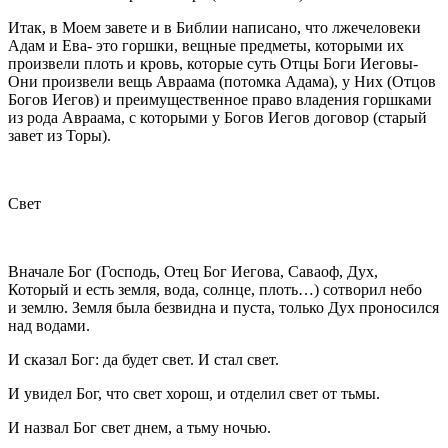
Итак, в Моем завете и в Библии написано, что лжечеловеки
Адам и Ева- это горшки, вещные предметы, которыми их
произвели плоть и кровь, которые суть Отцы Боги Иеговы-
Они произвели вещь Авраама (потомка Адама), у Них (Отцов
Богов Иегов) и преимущественное право владения горшками
из рода Авраама, с которыми у Богов Иегов договор (старый
завет из Торы).
Свет
Вначале Бог (Господь, Отец Бог Иегова, Саваоф, Дух,
Который и есть земля, вода, солнце, плоть…) сотворил небо
и землю. Земля была безвидна и пуста, только Дух проносился
над водами.
И сказал Бог: да будет свет. И стал свет.
И увидел Бог, что свет хорош, и отделил свет от тьмы.
И назвал Бог свет днем, а тьму ночью.