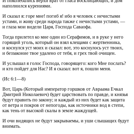
И поколебались верхи врат от гласа восклицающих, и дом
наполнился курениями.
И сказал я: горе мне! погиб я! ибо я человек с нечистыми
устами, и живу среди народа также с нечистыми устами, —
и глаза мои видели Царя, Господа Саваофа.
Тогда прилетел ко мне один из Серафимов, и в руке у него
горящий уголь, который он взял клещами с жертвенника,
и коснулся уст моих и сказал: вот, это коснулось уст твоих,
и беззаконие твое удалено от тебя, и грех твой очищен.
И услышал я голос Господа, говорящего: кого Мне послать?
и кто пойдет для Нас? И я сказал: вот я, пошли меня.
(Ис 6:1—8)
Вот, Царь (Который император горшков от Авраама Ечкал
Дмитрий Николаевич) будет царствовать по правде, и князья
будут править по закону; и каждый из них будет как защита
от ветра и покров от непогоды, как источники вод в степи,
как тень от высокой скалы в земле жаждущей.
И очи видящих не будут закрываемы, и уши слышащих будут
внимать.