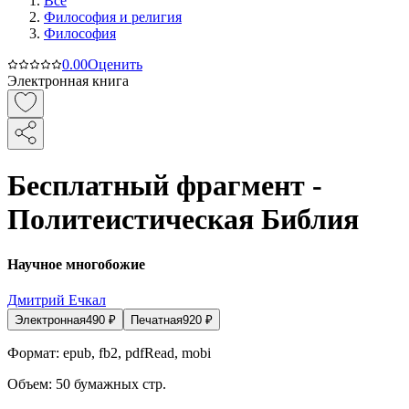
Все
Философия и религия
Философия
0.0
0
Оценить
Электронная книга
Бесплатный фрагмент -
Политеистическая Библия
Научное многобожие
Дмитрий Ечкал
Электронная
490
₽
Печатная
920
₽
Формат:
epub, fb2, pdfRead, mobi
Объем:
50
бумажных стр.