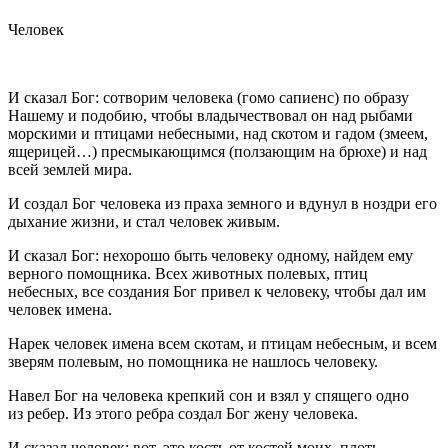
Человек
И сказал Бог: сотворим человека (гомо сапиенс) по образу
Нашему и подобию, чтобы владычествовал он над рыбами
морскими и птицами небесными, над скотом и гадом (змеем,
ящерицей…) пресмыкающимся (ползающим на брюхе) и над
всей землей мира.
И создал Бог человека из праха земного и вдунул в ноздри его
дыхание жизни, и стал человек живым.
И сказал Бог: нехорошо быть человеку одному, найдем ему
верного помощника. Всех животных полевых, птиц
небесных, все создания Бог привел к человеку, чтобы дал им
человек имена.
Нарек человек имена всем скотам, и птицам небесным, и всем
зверям полевым, но помощника не нашлось человеку.
Навел Бог на человека крепкий сон и взял у спящего одно
из ребер. Из этого ребра создал Бог жену человека.
И сказал человек: вот, это кость от костей моих, плоть