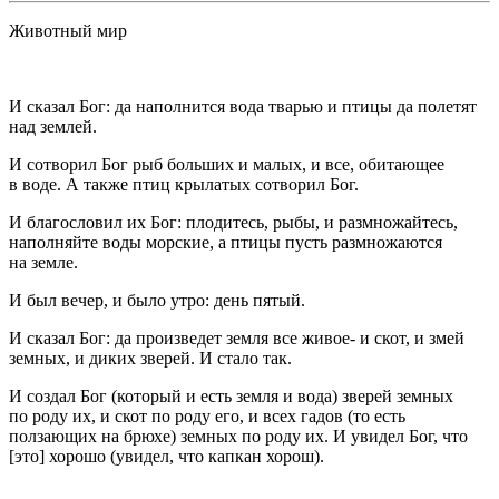
Животный мир
И сказал Бог: да наполнится вода тварью и птицы да полетят
над землей.
И сотворил Бог рыб больших и малых, и все, обитающее
в воде. А также птиц крылатых сотворил Бог.
И благословил их Бог: плодитесь, рыбы, и размножайтесь,
наполняйте воды морские, а птицы пусть размножаются
на земле.
И был вечер, и было утро: день пятый.
И сказал Бог: да произведет земля все живое- и скот, и змей
земных, и диких зверей. И стало так.
И создал Бог (который и есть земля и вода) зверей земных
по роду их, и скот по роду его, и всех гадов (то есть
ползающих на брюхе) земных по роду их. И увидел Бог, что
[это] хорошо (увидел, что капкан хорош).