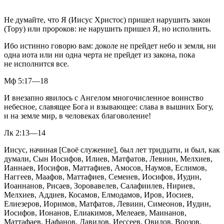
Не думайте, что Я (Иисус Христос) пришел нарушить закон
(Тору) или пророков: не нарушить пришел Я, но исполнить.
Ибо истинно говорю вам: доколе не прейдет небо и земля, ни
одна иота или ни одна черта не прейдет из закона, пока
не исполнится все.
Мф 5:17—18
И внезапно явилось с Ангелом многочисленное воинство
небесное, славящее Бога и взывающее: слава в вышних Богу,
и на земле мир, в человеках благоволение!
Лк 2:13—14
Иисус, начиная [Своё служение], был лет тридцати, и был, как
думали, Сын Иосифов, Илиев, Матфатов, Левиин, Мелхиев,
Ианнаев, Иосифов, Маттафиев, Амосов, Наумов, Еслимов,
Наггеев, Маафов, Маттафиев, Семеиев, Иосифов, Иудин,
Иоаннанов, Рисаев, Зоровавелев, Салафиилев, Нириев,
Мелхиев, Аддиев, Косамов, Елмодамов, Иров, Иосиев,
Елиезеров, Иоримов, Матфатов, Левиин, Симеонов, Иудин,
Иосифов, Ионанов, Елиакимов, Мелеаев, Маинанов,
Маттафаев, Нафанов, Давидов, Иессеев, Овидов, Воозов,