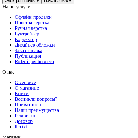
Электронная
490
₽
Печатная
920
₽
Наши услуги
Офлайн-продажи
Простая верстка
Ручная верстка
Буктрейлер
Корректор
Дизайнер обложки
Заказ тиража
Публикация
Rideró для бизнеса
О нас
О сервисе
О магазине
Книги
Возникли вопросы?
Приватность
Наши преимущества
Реквизиты
Договор
llm.txt
Магазин