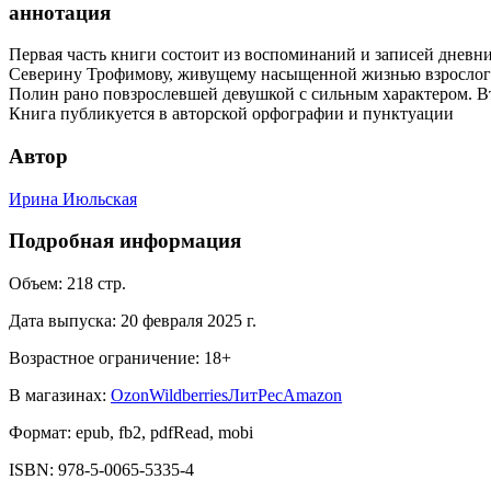
аннотация
Первая часть книги состоит из воспоминаний и записей дневн
Северину Трофимову, живущему насыщенной жизнью взрослого 
Полин рано повзрослевшей девушкой с сильным характером. В
Книга публикуется в авторской орфографии и пунктуации
Автор
Ирина Июльская
Подробная информация
Объем:
218
стр.
Дата выпуска:
20 февраля 2025 г.
Возрастное ограничение:
18
+
В магазинах:
Ozon
Wildberries
ЛитРес
Amazon
Формат:
epub, fb2, pdfRead, mobi
ISBN:
978-5-0065-5335-4