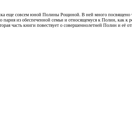
ика еще совсем юной Полины Рощиной. В ней много посвящено ч
парня из обеспеченной семьи и относящемуся к Полин, как к 
торая часть книги повествует о совершеннолетней Полин и её о