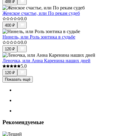
488
₽
Женское счастье, или По рекам судеб
0.0
400
₽
Нинель, или Роль зонтика в судьбе
0.0
120
₽
Леночка, или Анна Каренина наших дней
5.0
120
₽
Показать ещё
Рекомендуемые