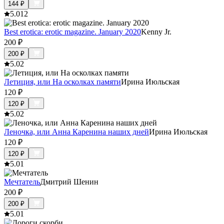
144
₽
5.0
12
Best erotica: erotic magazine. January 2020
Kenny Jr.
200
₽
200
₽
5.0
2
Летиция, или На осколках памяти
Ирина Июльская
120
₽
120
₽
5.0
2
Леночка, или Анна Каренина наших дней
Ирина Июльская
120
₽
120
₽
5.0
1
Мечтатель
Дмитрий Шенин
200
₽
200
₽
5.0
1