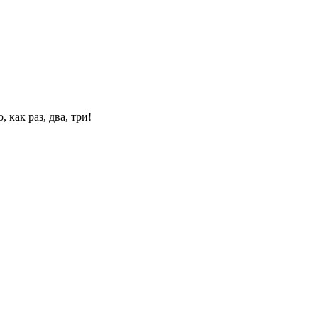
 как раз, два, три!