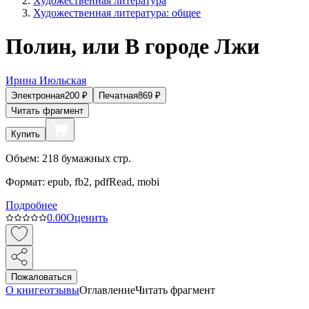
Художественная литература
Художественная литература: общее
Полин, или В городе Лжи
Ирина Июльская
Электронная
200
₽
Печатная
869
₽
Читать фрагмент
Купить
Объем:
218
бумажных стр.
Формат:
epub, fb2, pdfRead, mobi
Подробнее
0.0
0
Оценить
Пожаловаться
О книге
отзывы
Оглавление
Читать фрагмент