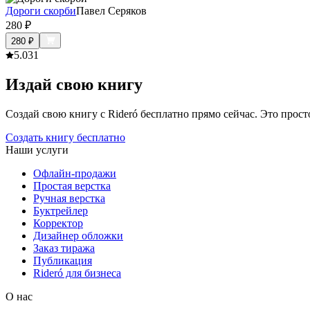
Дороги скорби
Павел Серяков
280
₽
280
₽
5.0
31
Издай свою книгу
Создай свою книгу с Rideró бесплатно прямо сейчас. Это просто,
Создать книгу бесплатно
Наши услуги
Офлайн-продажи
Простая верстка
Ручная верстка
Буктрейлер
Корректор
Дизайнер обложки
Заказ тиража
Публикация
Rideró для бизнеса
О нас