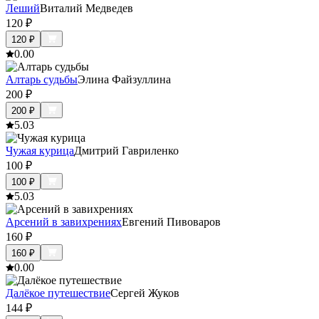
Леший
Виталий Медведев
120
₽
120
₽
0.0
0
Алтарь судьбы
Элина Файзуллина
200
₽
200
₽
5.0
3
Чужая курица
Дмитрий Гавриленко
100
₽
100
₽
5.0
3
Арсений в завихрениях
Евгений Пивоваров
160
₽
160
₽
0.0
0
Далёкое путешествие
Сергей Жуков
144
₽