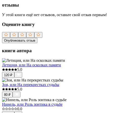
отзывы
У этой книги ещё нет отзывов, оставьте свой отзыв первым!
Оцените книгу
Опубликовать отзыв
книги автора
Летиция, или На осколках памяти
5.0
120
₽
Зоя, или На перекрестках судьбы
5.0
80
₽
Нинель, или Роль зонтика в судьбе
0.0