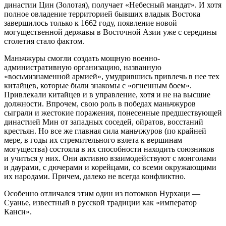
династии Цин (Золотая), получает «Небесный мандат». И хотя
полное овладение территорией бывших владык Востока
завершилось только к 1662 году, появление новой
могущественной державы в Восточной Азии уже с середины
столетия стало фактом.
Маньчжуры смогли создать мощную военно-
административную организацию, названную
«восьмизнаменной армией», умудрившись привлечь в нее тех
китайцев, которые были знакомы с «огненным боем».
Привлекали китайцев и в управление, хотя и не на высшие
должности. Впрочем, свою роль в победах маньчжуров
сыграли и жестокие поражения, понесенные предшествующей
династией Мин от западных соседей, ойратов, восстаний
крестьян. Но все же главная сила маньчжуров (по крайней
мере, в годы их стремительного взлета к вершинам
могущества) состояла в их способности находить союзников
и учиться у них. Они активно взаимодействуют с монголами
и даурами, с дючерами и корейцами, со всеми окружающими
их народами. Причем, далеко не всегда конфликтно.
Особенно отличался этим один из потомков Нурхаци —
Суанье, известный в русской традиции как «император
Канси».