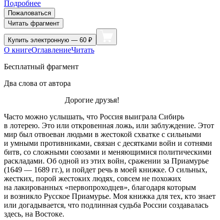
Подробнее
Пожаловаться
Читать фрагмент
Купить
электронную — 60 ₽
О книге
Оглавление
Читать
Бесплатный фрагмент
Два слова от автора
Дорогие друзья!
Часто можно услышать, что Россия выиграла Сибирь
в лотерею. Это или откровенная ложь, или заблуждение. Этот
мир был отвоеван людьми в жестокой схватке с сильными
и умными противниками, связан с десятками войн и сотнями
битв, со сложными союзами и меняющимися политическими
раскладами. Об одной из этих войн, сражении за Приамурье
(1649 — 1689 гг.), и пойдет речь в моей книжке. О сильных,
жестких, порой жестоких людях, совсем не похожих
на лакированных «первопроходцев», благодаря которым
и возникло Русское Приамурье. Моя книжка для тех, кто знает
или догадывается, что подлинная судьба России создавалась
здесь, на Востоке.