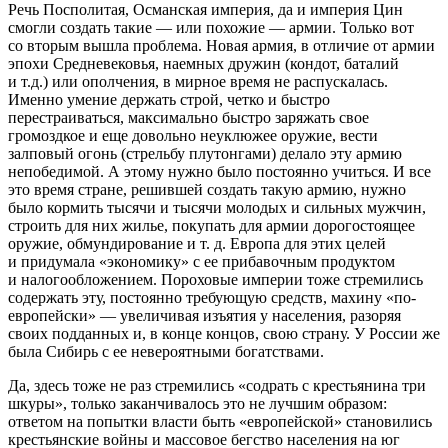
Речь Посполитая, Османская империя, да и империя Цин
смогли создать такие — или похожие — армии. Только вот
со вторым вышла проблема. Новая армия, в отличие от армии
эпохи Средневековья, наемных дружин (кондот, баталий
и т.д.) или ополчения, в мирное время не распускалась.
Именно умение держать строй, четко и быстро
перестраиваться, максимально быстро заряжать свое
громоздкое и еще довольно неуклюжее оружие, вести
залповый огонь (стрельбу плутонгами) делало эту армию
непобедимой. А этому нужно было постоянно учиться. И все
это время стране, решившей создать такую армию, нужно
было кормить тысячи и тысячи молодых и сильных мужчин,
строить для них жилье, покупать для армии дорогостоящее
оружие, обмундирование и т. д. Европа для этих целей
и придумала «экономику» с ее прибавочным продуктом
и налогообложением. Пороховые империи тоже стремились
содержать эту, постоянно требующую средств, махину «по-
европейски» — увеличивая изъятия у населения, разоряя
своих подданных и, в конце концов, свою страну. У России же
была Сибирь с ее невероятными богатствами.
Да, здесь тоже не раз стремились «содрать с крестьянина три
шкуры», только заканчивалось это не лучшим образом:
ответом на попытки власти быть «европейской» становились
крестьянские войны и массовое бегство населения на юг