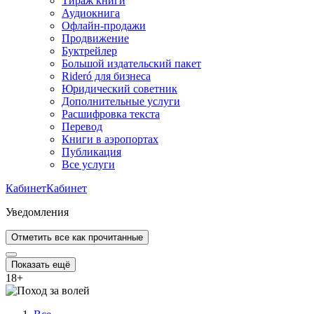
Тираж книги
Аудиокнига
Офлайн-продажи
Продвижение
Буктрейлер
Большой издательский пакет
Rideró для бизнеса
Юридический советник
Дополнительные услуги
Расшифровка текста
Перевод
Книги в аэропортах
Публикация
Все услуги
Кабинет
Кабинет
Уведомления
Отметить все как прочитанные
Показать ещё
18
+