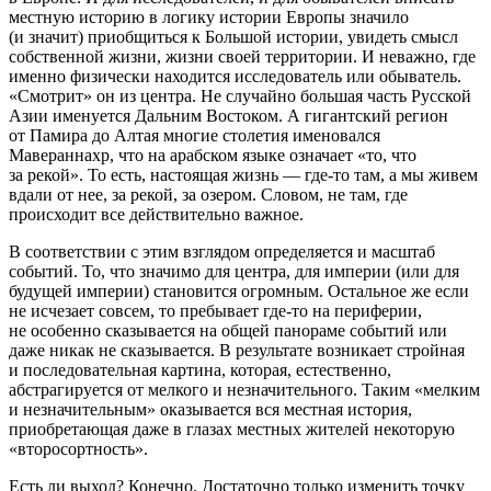
местную историю в логику истории Европы значило
(и значит) приобщиться к Большой истории, увидеть смысл
собственной жизни, жизни своей территории. И неважно, где
именно физически находится исследователь или обыватель.
«Смотрит» он из центра. Не случайно большая часть Русской
Азии именуется
Дальним
Востоком. А гигантский регион
от Памира до Алтая многие столетия именовался
Мавераннахр, что на арабском языке означает «то, что
за рекой». То есть, настоящая жизнь — где-то там, а мы живем
вдали от нее, за рекой, за озером. Словом, не там, где
происходит все действительно важное.
В соответствии с этим взглядом определяется и масштаб
событий. То, что значимо для центра, для империи (или для
будущей империи) становится огромным. Остальное же если
не исчезает совсем, то пребывает где-то на периферии,
не особенно сказывается на общей панораме событий или
даже никак не сказывается. В результате возникает стройная
и последовательная картина, которая, естественно,
абстрагируется от мелкого и незначительного. Таким «мелким
и незначительным» оказывается вся местная история,
приобретающая даже в глазах местных жителей некоторую
«второсортность».
Есть ли выход? Конечно. Достаточно только изменить точку