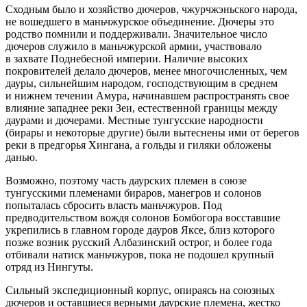
Сходным было и хозяйство дючеров, чжурчжэньского народа,
не вошедшего в маньчжурское объединение. Дючеры это
родство помнили и поддерживали. Значительное число
дючеров служило в маньчжурской армии, участвовало
в захвате Поднебесной империи. Наличие высоких
покровителей делало дючеров, менее многочисленных, чем
дауры, сильнейшим народом, господствующим в среднем
и нижнем течении Амура, начинавшем распространять свое
влияние западнее реки Зеи, естественной границы между
даурами и дючерами. Местные тунгусские народности
(бирары и некоторые другие) были вытеснены ими от берегов
реки в предгорья Хингана, а гольды и гиляки обложены
данью.
Возможно, поэтому часть даурских племен в союзе
тунгусскими племенами бираров, манегров и солонов
попыталась сбросить власть маньчжуров. Под
предводительством вождя солонов Бомбогора восставшие
укрепились в главном городе дауров Яксе, близ которого
позже возник русский Албазинский острог, и более года
отбивали натиск маньчжуров, пока не подошел крупный
отряд из Нингуты.
Сильный экспедиционный корпус, опираясь на союзных
дючеров и оставшиеся верными даурские племена, жестко