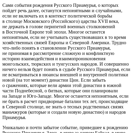
Сами события рождения Русского Приамурья, о которых
пойдет речь далее, останутся непонятными и случайными,
если не включать их в контекст политической борьбы
в столице Московского (Российского) царства XVII века,
не держать в голове перипетий военных столкновений
в Восточной Европе той эпохи. Многое останется
непонятным, если не учитывать существовавших в то время
хозяйственных связей Европы и Северной Америки. Трудно
что-либо понять в становлении Русского Приамурья,
не принимая в рассмотрение сложную и конфликтную
историю взаимодействия и взаимопроникновения
монгольских, тюркских и тунгусских народов. И совершенно
ничего нельзя будет понять в судьбе Русского Приамурья, если
не всматриваться в нюансы внешней и внутренней политики
новой (на тот момент) династии Цин. Если забыть
о сражениях, которые вели армии этой династии в южной
части Поднебесной, о битвах, которые они планировали
на Западе и Юго-Западе. Многое останется непонятным, если
не брать в расчет придворные баталии тех лет, происходящие
в Северной столице, не знать о тесных родственных связях
маньчжуров (которые и создали новую династию) и народов
Приамурья.
Уникально и почти забытое
событие
, приведшее к рождению
Русского Приамурья. Здесь, в мире за озером Байкал, в мире