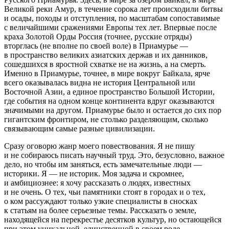
Великой реки Амур, в течение сорока лет происходили битвы
и осады, походы и отступления, по масштабам сопоставимые
с величайшими сражениями Европы тех лет. Впервые после
краха Золотой Орды Россия (точнее, русские отряды)
вторглась (не вполне по своей воле) в Приамурье —
в пространство великих азиатских держав и их данников,
сошедшихся в яростной схватке не на жизнь, а на смерть.
Именно в Приамурье, точнее, в мире вокруг Байкала, ярче
всего оказывалась видна не история Центральной или
Восточной Азии, а единое пространство Большой Истории,
где события на одном конце континента вдруг оказываются
значимыми на другом. Приамурье было и остается до сих пор
гигантским фронтиром, не столько разделяющим, сколько
связывающим самые разные цивилизации.
Сразу оговорю жанр моего повествования. Я не пишу
и не собираюсь писать научный труд. Это, безусловно, важное
дело, но чтобы им заняться, есть замечательные люди —
историки. Я — не историк. Моя задача и скромнее,
и амбициознее: я хочу рассказать о людях, известных
и не очень. О тех, чьи памятники стоят в городах и о тех,
о ком рассуждают только узкие специалисты в сносках
к статьям на более серьезные темы. Рассказать о земле,
находящейся на перекрестье десятков культур, но остающейся
при этом уникальной, единственной в своем роде —