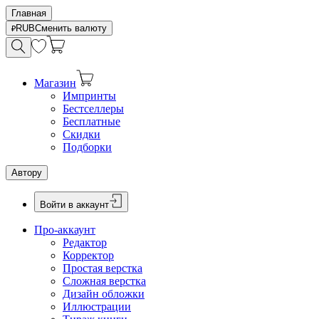
Главная
RUB
Сменить валюту
Магазин
Импринты
Бестселлеры
Бесплатные
Скидки
Подборки
Автору
Войти в аккаунт
Про-аккаунт
Редактор
Корректор
Простая верстка
Сложная верстка
Дизайн обложки
Иллюстрации