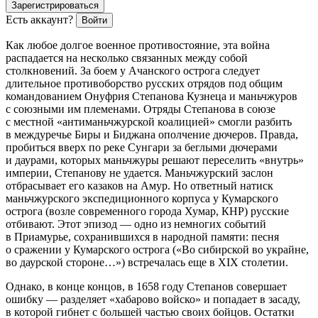
Зарегистрироваться
Есть аккаунт?
Войти
Как любое долгое военное противостояние, эта война
распадается на несколько связанных между собой
столкновений. За боем у Ачанского острога следует
длительное противоборство русских отрядов под общим
командованием Онуфрия Степанова Кузнеца и маньчжуров
с союзными им племенами. Отряды Степанова в союзе
с местной «антиманьчжурской коалицией» смогли разбить
в междуречье Биры и Биджана ополчение дючеров. Правда,
пробиться вверх по реке Сунгари за беглыми дючерами
и даурами, которых маньчжуры решают переселить «внутрь»
империи, Степанову не удается. Маньчжурский заслон
отбрасывает его казаков на Амур. Но ответный натиск
маньчжурского экспедиционного корпуса у Кумарского
острога (возле современного города Хумар, КНР) русские
отбивают. Этот эпизод — одно из немногих событий
в Приамурье, сохранившихся в народной памяти: песня
о сражении у Кумарского острога («
Во сибирской во украйне,
во даурской стороне…
») встречалась еще в XIX столетии.
Однако, в конце концов, в 1658 году Степанов совершает
ошибку — разделяет «хабарово войско» и попадает в засаду,
в которой гибнет с большей частью своих бойцов. Остатки