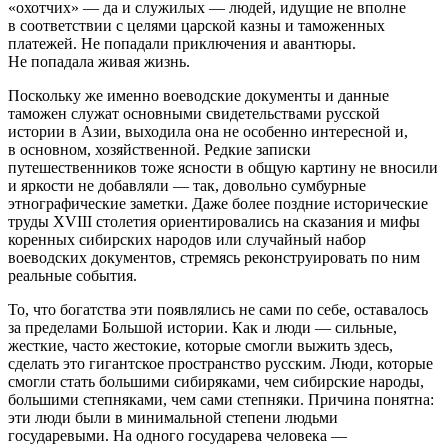
«охотчих» — да и служилых — людей, идущие не вполне
в соответствии с целями царской казны и таможенных
платежей. Не попадали приключения и авантюры.
Не попадала живая жизнь.
Поскольку же именно воеводские документы и данные
таможен служат основными свидетельствами русской
истории в Азии, выходила она не особенно интересной и,
в основном, хозяйственной. Редкие записки
путешественников тоже ясности в общую картину не вносили
и яркости не добавляли — так, довольно сумбурные
этнографические заметки. Даже более поздние исторические
труды XVIII столетия ориентировались на сказания и мифы
коренных сибирских народов или случайный набор
воеводских документов, стремясь реконструировать по ним
реальные события.
То, что богатства эти появлялись не сами по себе, оставалось
за пределами Большой истории. Как и люди — сильные,
жесткие, часто жестокие, которые смогли выжить здесь,
сделать это гигантское пространство русским. Люди, которые
смогли стать б
о
льшими сибиряками, чем сибирские народы,
б
о
льшими степняками, чем сами степняки. Причина понятна:
эти люди были в минимальной степени людьми
государевыми. На одного государева человека —