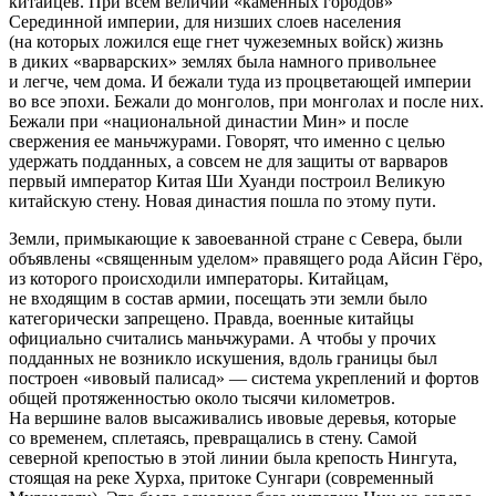
китайцев. При всем величии «каменных городов»
Серединной империи, для низших слоев населения
(на которых ложился еще гнет чужеземных войск) жизнь
в диких «варварских» землях была намного привольнее
и легче, чем дома. И бежали туда из процветающей империи
во все эпохи. Бежали до монголов, при монголах и после них.
Бежали при «национальной династии Мин» и после
свержения ее маньчжурами. Говорят, что именно с целью
удержать подданных, а совсем не для защиты от варваров
первый император Китая Ши Хуанди построил Великую
китайскую стену. Новая династия пошла по этому пути.
Земли, примыкающие к завоеванной стране с Севера, были
объявлены «священным уделом» правящего рода Айсин Гёро,
из которого происходили императоры. Китайцам,
не входящим в состав армии, посещать эти земли было
категорически запрещено. Правда, военные китайцы
официально считались маньчжурами. А чтобы у прочих
подданных не возникло искушения, вдоль границы был
построен «ивовый палисад» — система укреплений и фортов
общей протяженностью около тысячи километров.
На вершине валов высаживались ивовые деревья, которые
со временем, сплетаясь, превращались в стену. Самой
северной крепостью в этой линии была крепость Нингута,
стоящая на реке Хурха, притоке Сунгари (современный