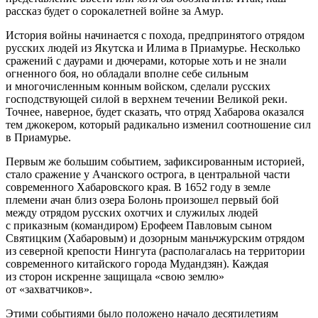
рассказ будет о сорокалетней войне за Амур.
История войны начинается с похода, предпринятого отрядом
русских людей из Якутска и Илима в Приамурье. Несколько
сражений с даурами и дючерами, которые хоть и не знали
огненного боя, но обладали вполне себе сильным
и многочисленным конным войском, сделали русских
господствующей силой в верхнем течении Великой реки.
Точнее, наверное, будет сказать, что отряд Хабарова оказался
тем джокером, который радикально изменил соотношение сил
в Приамурье.
Первым же большим событием, зафиксированным историей,
стало сражение у Ачанского острога, в центральной части
современного Хабаровского края. В 1652 году в земле
племени ачан близ озера Болонь произошел первый бой
между отрядом русских охотчих и служилых людей
с приказным (командиром) Ерофеем Павловым сыном
Святицким (Хабаровым) и дозорным маньчжурским отрядом
из северной крепости Нингута (располагалась на территории
современного китайского города Мудандзян). Каждая
из сторон искренне защищала «свою землю»
от «захватчиков».
Этими событиями было положено начало десятилетиям