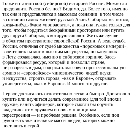
То же и с азиатской (сибирской) историей России. Можно ли
представить Россию без нее? Видимо, да. Более того, именно
так она и представляется в массовом сознании, в том числе
в сознании самих жителей русской Азии. Сибирью мы потом,
когда-нибудь будем «прирастать», а пока она нужна только для
того, чтобы гордиться бескрайними просторами или пугать
друг друга Сибирью, в которую сошлют. Жить же лучше
в обжитом пространстве европейской России. А ведь судьба
России, отличная от судеб множества «пороховых империй»,
взлетевших на миг к высотам могущества, но канувших
в Лету, создавалась именно в сибирском горниле. Здесь
формировался ресурс, который и позволил стране,
не разоряясь в дым, содержать массовую профессиональную
армию и «европейское» чиновничество, людей науки
и искусства, строить города, «как в Европе», открывать
университеты, «как в Европе». И много что другое.
Первое достигалось относительно легко и быстро. Достаточно
купить или научиться делать современное (для той эпохи)
оружие, нанять офицеров, которые смогли бы обучить
владению этим оружием и новым принципам
перестроения — и проблема решена. Особенно, если под
рукой есть значительные массы людей, которых можно
поставить в строй.