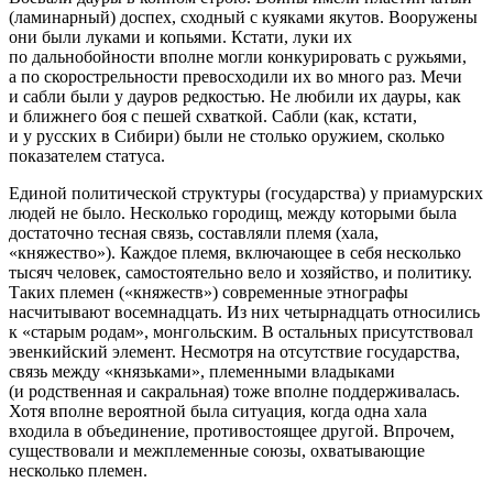
(ламинарный) доспех, сходный с куяками якутов. Вооружены
они были луками и копьями. Кстати, луки их
по дальнобойности вполне могли конкурировать с ружьями,
а по скорострельности превосходили их во много раз. Мечи
и сабли были у дауров редкостью. Не любили их дауры, как
и ближнего боя с пешей схваткой. Сабли (как, кстати,
и у русских в Сибири) были не столько оружием, сколько
показателем статуса.
Единой политической структуры (государства) у приамурских
людей не было. Несколько городищ, между которыми была
достаточно тесная связь, составляли племя (хала,
«княжество»). Каждое племя, включающее в себя несколько
тысяч человек, самостоятельно вело и хозяйство, и политику.
Таких племен («княжеств») современные этнографы
насчитывают восемнадцать. Из них четырнадцать относились
к «старым родам», монгольским. В остальных присутствовал
эвенкийский элемент. Несмотря на отсутствие государства,
связь между «князьками», племенными владыками
(и родственная и сакральная) тоже вполне поддерживалась.
Хотя вполне вероятной была ситуация, когда одна хала
входила в объединение, противостоящее другой. Впрочем,
существовали и межплеменные союзы, охватывающие
несколько племен.