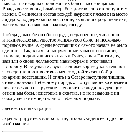
наказал непокорных, обложив их более высокой данью.
Вождь восставших, Бомбогор, был доставлен в столицу и там
казнен. Сменился и состав вождей даурских племен: на место
лидеров, поддержавших восстание, взошли их родственники,
максимально лояльные южному соседу.
Победа далась без особого труда, ведь военное, численное
и техническое могущество маньчжуров было на несколько
порядков выше. А среди восставших с самого начала не было
единства. Так, в самый напряженный момент восстания,
племена, подчинявшиеся князьям Гуйгудару и Гантимуру,
заявили о своей лояльности маньчжурам и откочевали
в сторону. В результате двухтысячному корпусу карательной
экспедиции противостояло менее одной тысячи бойцов
из армии восставших. И опять на Севере наступила тишина,
столь любезная Небесному порядку. Но тут так не ко времени
появились лоча — русские. Непонятные люди, владеющие
огненным боем, неистовые в схватке, но не ведающие ни
о могуществе империи, ни о Небесном порядке.
Здесь есть иллюстрация
Зарегистрируйтесь или войдите, чтобы увидеть ее и другие
изображения