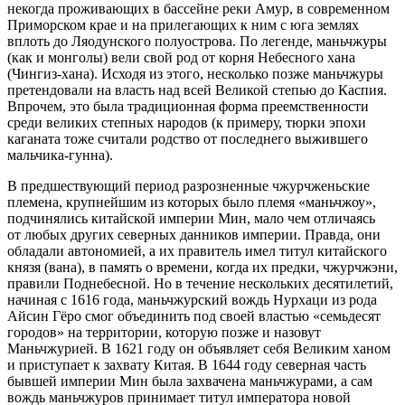
некогда проживающих в бассейне реки Амур, в современном
Приморском крае и на прилегающих к ним с юга землях
вплоть до Ляодунского полуострова. По легенде, маньчжуры
(как и монголы) вели свой род от корня Небесного хана
(Чингиз-хана). Исходя из этого, несколько позже маньчжуры
претендовали на власть над всей Великой степью до Каспия.
Впрочем, это была традиционная форма преемственности
среди великих степных народов (к примеру, тюрки эпохи
каганата тоже считали родство от последнего выжившего
мальчика-гунна).
В предшествующий период разрозненные чжурчженьские
племена, крупнейшим из которых было племя «маньчжоу»,
подчинялись китайской империи Мин, мало чем отличаясь
от любых других северных данников империи. Правда, они
обладали автономией, а их правитель имел титул китайского
князя (вана), в память о времени, когда их предки, чжурчжэни,
правили Поднебесной. Но в течение нескольких десятилетий,
начиная с 1616 года, маньчжурский вождь Нурхаци из рода
Айсин Гёро смог объединить под своей властью «семьдесят
городов» на территории, которую позже и назовут
Маньчжурией. В 1621 году он объявляет себя Великим ханом
и приступает к захвату Китая. В 1644 году северная часть
бывшей империи Мин была захвачена маньчжурами, а сам
вождь маньчжуров принимает титул императора новой