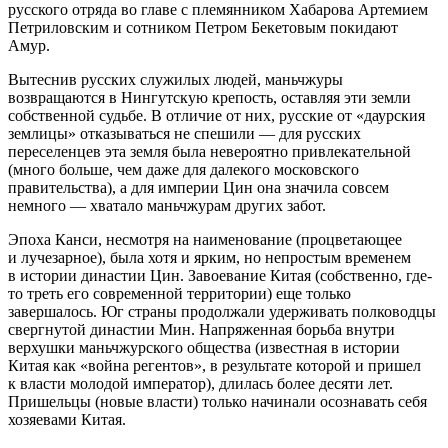
русского отряда во главе с племянником Хабарова Артемием
Петриловским и сотником Петром Бекетовым покидают
Амур.
Вытеснив русских служилых людей, маньчжуры
возвращаются в Нингутскую крепость, оставляя эти земли
собственной судьбе. В отличие от них, русские от «даурския
землицы» отказываться не спешили — для русских
переселенцев эта земля была невероятно привлекательной
(много больше, чем даже для далекого московского
правительства), а для империи Цин она значила совсем
немного — хватало маньчжурам других забот.
Эпоха Канси, несмотря на наименование (
процветающее
и лучезарное
), была хотя и ярким, но непростым временем
в истории династии Цин. Завоевание Китая (собственно, где-
то треть его современной территории) еще только
завершалось. Юг страны продолжали удерживать полководцы
свергнутой династии Мин. Напряженная борьба внутри
верхушки маньчжурского общества (известная в истории
Китая как «война регентов», в результате которой и пришел
к власти молодой император), длилась более десяти лет.
Пришельцы (новые власти) только начинали осознавать себя
хозяевами Китая.