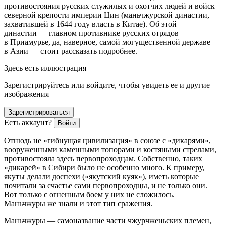
противостояния русских служилых и охотчих людей и войск
северной крепости империи Цин (маньчжурской династии,
захватившей в 1644 году власть в Китае). Об этой
династии — главном противнике русских отрядов
в Приамурье, да, наверное, самой могущественной державе
в Азии — стоит рассказать подробнее.
Здесь есть иллюстрация
Зарегистрируйтесь или войдите, чтобы увидеть ее и другие
изображения
Зарегистрироваться
Есть аккаунт?
Войти
Отнюдь не «гибнущая цивилизация» в союзе с «дикарями»,
вооруженными каменными топорами и костяными стрелами,
противостояла здесь первопроходцам. Собственно, таких
«дикарей» в Сибири было не особенно много. К примеру,
якуты делали доспехи («якутский куяк»), иметь которые
почитали за счастье сами первопроходцы, и не только они.
Вот только с огненным боем у них не сложилось.
Маньчжуры же знали и этот тип сражения.
Маньчжуры — самоназвание части чжурчженьских племен,