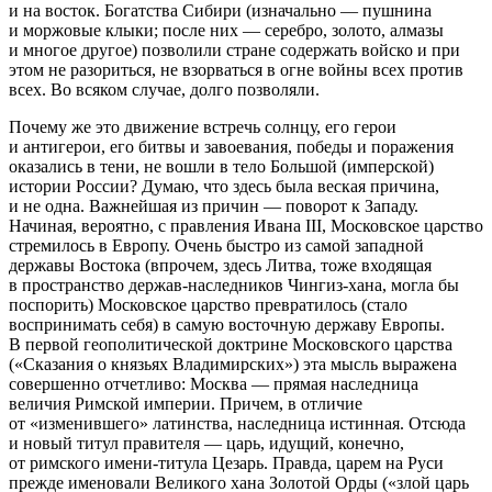
и на восток. Богатства Сибири (изначально — пушнина
и моржовые клыки; после них — серебро, золото, алмазы
и многое другое) позволили стране содержать войско и при
этом не разориться, не взорваться в огне войны всех против
всех. Во всяком случае, долго позволяли.
Почему же это движение встречь солнцу, его герои
и антигерои, его битвы и завоевания, победы и поражения
оказались в тени, не вошли в тело Большой (имперской)
истории России? Думаю, что здесь была веская причина,
и не одна. Важнейшая из причин — поворот к Западу.
Начиная, вероятно, с правления Ивана III, Московское царство
стремилось в Европу. Очень быстро из самой западной
державы Востока (впрочем, здесь Литва, тоже входящая
в пространство держав-наследников Чингиз-хана, могла бы
поспорить) Московское царство превратилось (стало
воспринимать себя) в самую восточную державу Европы.
В первой геополитической доктрине Московского царства
(«Сказания о князьях Владимирских») эта мысль выражена
совершенно отчетливо: Москва — прямая наследница
величия Римской империи. Причем, в отличие
от «изменившего» латинства, наследница истинная. Отсюда
и новый титул правителя — царь, идущий, конечно,
от римского имени-титула Цезарь. Правда, царем на Руси
прежде именовали Великого хана Золотой Орды («злой царь