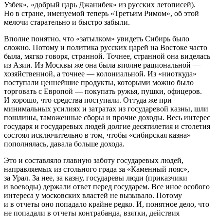
Узбек», «добрый царь Джанибек» из русских летописей).
Но в стране, именуемой теперь «Третьим Римом», об этой
мелочи старательно и быстро забыли.
Вполне понятно, что «затылком» увидеть Сибирь было
сложно. Потому и политика русских царей на Востоке часто
была, мягко говоря, странной. Точнее, странной она виделась
из Азии. Из Москвы же она была вполне рациональной —
хозяйственной, а точнее — колониальной. Из «ниоткуда»
поступали ценнейшие продукты, которыми можно было
торговать с Европой — покупать ружья, пушки, офицеров.
И хорошо, что средства поступали. Оттуда же при
минимальных усилиях и затратах из государевой казны, шли
пошлины, таможенные сборы и прочие доходы. Весь интерес
государя и государевых людей долгие десятилетия и столетия
состоял исключительно в том, чтобы «сибирская казна»
пополнялась, давала больше дохода.
Это и составляло главную заботу государевых людей,
направляемых из стольного града за «Каменный пояс»,
за Урал. За нее, за казну, государевы люди (приказчики
и воеводы) держали ответ перед государем. Все иное особого
интереса у московских властей не вызывало. Потому
и в отчеты оно попадало крайне редко. И, понятное дело, что
не попадали в отчеты контрабанда, взятки, действия