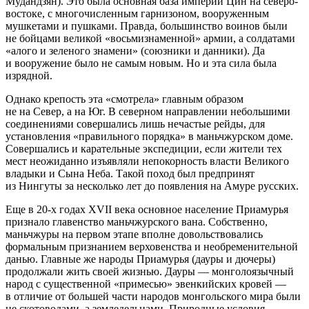
Мудандзян). Это была основная база империи Цин на северо-
востоке, с многочисленным гарнизоном, вооруженным
мушкетами и пушками. Правда, большинство воинов были
не бойцами великой «восьмизнаменной» армии, а солдатами
«алого и зеленого знамени» (союзники и данники). Да
и вооружение было не самым новым. Но и эта сила была
изрядной.
Однако крепость эта «смотрела» главным образом
не на Север, а на Юг. В северном направлении небольшими
соединениями совершались лишь нечастые рейды, для
установления «правильного порядка» в маньчжурском доме.
Совершались и карательные экспедиции, если жители тех
мест неожиданно изъявляли непокорность власти Великого
владыки и Сына Неба. Такой поход был предпринят
из Нингуты за несколько лет до появления на Амуре русских.
Еще в 20-х годах XVII века основное население Приамурья
признало главенство маньчжурского вана. Собственно,
маньчжуры на первом этапе вполне довольствовались
формальным признанием верховенства и необременительной
данью. Главные же народы Приамурья (дауры и дючеры)
продолжали жить своей жизнью. Дауры — монголоязычный
народ с существенной «примесью» эвенкийских кровей —
в отличие от большей части народов монгольского мира были
не скотоводами, а земледельцами. Природные условия