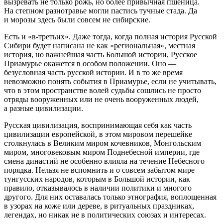
вызревать не только рожь, но более привычная пшеница.
На степном разнотравье могли пастись тучные стада. Да
и морозы здесь были совсем не сибирские.
Есть и «в-третьих». Даже тогда, когда полная история Русской
Сибири будет написана не как «региональная», местная
история, но важнейшая часть Большой истории, Русское
Приамурье окажется в особом положении. Оно —
безусловная часть русской истории. И в то же время
невозможно понять события в Приамурье, если не учитывать,
что в этом пространстве волей судьбы сошлись не просто
отряды вооруженных или не очень вооруженных людей,
а разные цивилизации.
Русская цивилизация, воспринимающая себя как часть
цивилизации европейской, в этом мировом перешейке
столкнулась в Великим миром кочевников, Монгольским
миром, многовековым миром Поднебесной империи, где
смена династий не особенно влияла на течение Небесного
порядка. Нельзя не вспомнить и о совсем забытом мире
тунгусских народов, которым в Большой истории, как
правило, отказывалось в наличии политики и многого
другого. Для них оставалась только этнография, воплощенная
в узорах на коже или дереве, в ритуальных праздниках,
легендах, но никак не в политических союзах и интересах.