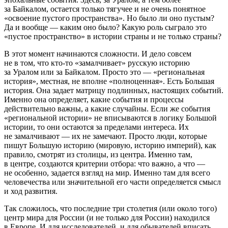
за Байкалом, остается только тягучее и не очень понятное
«освоение пустого пространства». Но было ли оно пустым?
Да и вообще — каким оно было? Какую роль сыграло это
«пустое пространство» в истории страны и не только страны?
В этот момент начинаются сложности. И дело совсем
не в том, что кто-то «замалчивает» русскую историю
за Уралом или за Байкалом. Просто это — «региональная
история», местная, не вполне «полноценная». Есть Большая
история. Она задает матрицу подлинных, настоящих событий.
Именно она определяет, какие события и процессы
действительно важны, а какие случайны. Если же события
«региональной истории» не вписываются в логику Большой
истории, то они остаются за пределами интереса. Их
не замалчивают — их не замечают. Просто люди, которые
пишут Большую историю (мировую, историю империй), как
правило, смотрят из столицы, из центра. Именно там,
в центре, создаются критерии отбора: что важно, а что —
не особенно, задается взгляд на мир. Именно там для всего
человечества или значительной его части определяется смысл
и ход развития.
Так сложилось, что последние три столетия (или около того)
центр мира для России (и не только для России) находился
в Европе. И для исследователей, и для обывателей вписать