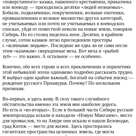
«поверстанного» казака, пашенного крестьянина, приказчика
или воеводу — приходились десятки «людей незнаемых».
Бобыли, подказачники, покрученники, вольные охотники,
промышленники и великое множество других категорий,
не учитываемых или почти не учитываемых в воеводских
списках, уйдя от поместной неволи на новые земли, покоряли
Сибирь. Но из столиц виделось иное. Десятки, в крайнем
случае, сотни казаков
легко
присоединяли просторы
с «ясачными людьми». Последние же едва ли не сами несли
этим «казачкам» сверхценные меха. Вот меха и «рыбий
зуб» — это важно. А остальное — не особенно.
Конечно, обо всех героях и всех приключениях и перипетиях
этой небывалой эпохи одинаково подробно рассказать трудно.
Я выбрал один крайне важный, богатый на события эпизод —
рождение русского Приамурья
. Почему? По нескольким
причинам.
Во-первых, я здесь живу. В силу такого случайного
обстоятельства именно эта земля мне наиболее дорога.
Но есть и «во-вторых». Если в большей части Сибири русские
землепроходцы искали и находили «Новую Мангазею», место
для промыслов, то на Амуре они искали и нашли Беловодье,
град Китеж — место для жизни. Здесь простирались
гигантские пространства целинных земель, где могла