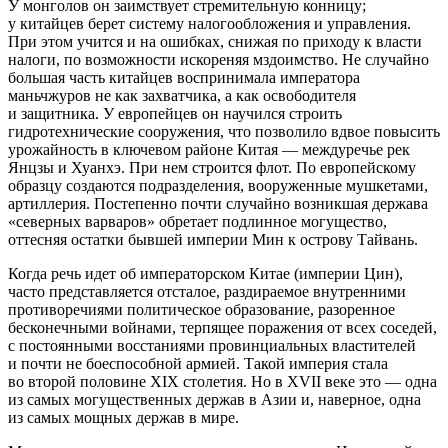
У монголов он заимствует стремительную конницу;
у китайцев берет систему налогообложения и управления.
При этом учится и на ошибках, снижая по приходу к власти
налоги, по возможности искореняя мздоимство. Не случайно
большая часть китайцев воспринимала императора
маньчжуров не как захватчика, а как освободителя
и защитника. У европейцев он научился строить
гидротехнические сооружения, что позволило вдвое повысить
урожайность в ключевом районе Китая — междуречье рек
Янцзы и Хуанхэ. При нем строится флот. По европейскому
образцу создаются подразделения, вооруженные мушкетами,
артиллерия. Постепенно почти случайно возникшая держава
«северных варваров» обретает подлинное могущество,
оттесняя остатки бывшей империи Мин к острову Тайвань.
Когда речь идет об императорском Китае (империи Цин),
часто представляется отсталое, раздираемое внутренними
противоречиями политическое образование, разоренное
бесконечными войнами, терпящее поражения от всех соседей,
с постоянными восстаниями провинциальных властителей
и почти не боеспособной армией. Такой империя стала
во второй половине XIX столетия. Но в XVII веке это — одна
из самых могущественных держав в Азии и, наверное, одна
из самых мощных держав в мире.