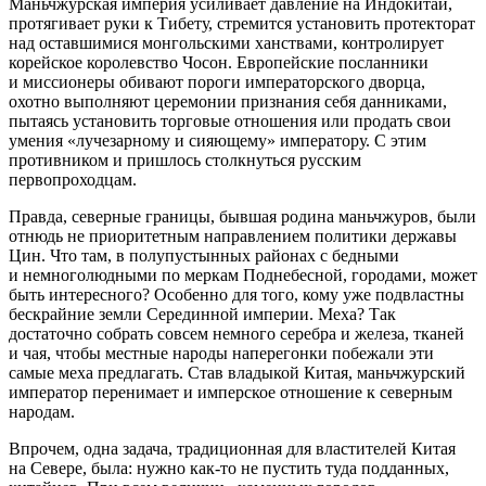
Маньчжурская империя усиливает давление на Индокитай,
протягивает руки к Тибету, стремится установить протекторат
над оставшимися монгольскими ханствами, контролирует
корейское королевство Чосон. Европейские посланники
и миссионеры обивают пороги императорского дворца,
охотно выполняют церемонии признания себя данниками,
пытаясь установить торговые отношения или продать свои
умения «лучезарному и сияющему» императору. С этим
противником и пришлось столкнуться русским
первопроходцам.
Правда, северные границы, бывшая родина маньчжуров, были
отнюдь не приоритетным направлением политики державы
Цин. Что там, в полупустынных районах с бедными
и немноголюдными по меркам Поднебесной, городами, может
быть интересного? Особенно для того, кому уже подвластны
бескрайние земли Серединной империи. Меха? Так
достаточно собрать совсем немного серебра и железа, тканей
и чая, чтобы местные народы наперегонки побежали эти
самые меха предлагать. Став владыкой Китая, маньчжурский
император перенимает и имперское отношение к северным
народам.
Впрочем, одна задача, традиционная для властителей Китая
на Севере, была: нужно как-то не пустить туда подданных,