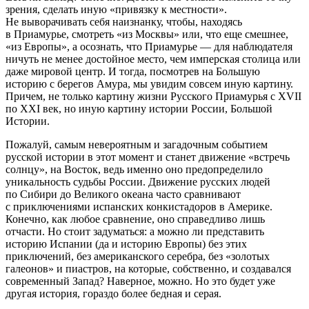
зрения, сделать иную «привязку к местности».
Не выворачивать себя наизнанку, чтобы, находясь
в Приамурье, смотреть «из Москвы» или, что еще смешнее,
«из Европы», а осознать, что Приамурье — для наблюдателя
ничуть не менее достойное место, чем имперская столица или
даже мировой центр. И тогда, посмотрев на Большую
историю с берегов Амура, мы увидим совсем иную картину.
Причем, не только картину жизни Русского Приамурья с XVII
по XXI век, но иную картину истории России, Большой
Истории.
Пожалуй, самым невероятным и загадочным событием
русской истории в этот момент и станет движение «встречь
солнцу», на Восток, ведь именно оно предопределило
уникальность судьбы России. Движение русских людей
по Сибири до Великого океана часто сравнивают
с приключениями испанских конкистадоров в Америке.
Конечно, как любое сравнение, оно справедливо лишь
отчасти. Но стоит задуматься: а можно ли представить
историю Испании (да и историю Европы) без этих
приключений, без американского серебра, без «золотых
галеонов» и пиастров, на которые, собственно, и создавался
современный Запад? Наверное, можно. Но это будет уже
другая история, гораздо более бедная и серая.