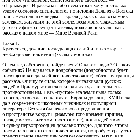
о Приамурье. И рассказать обо всем этом я хочу не столько
узкому сословию специалистов по истории Дальнего Востока
или замечательным людям — краеведам, сколько всем моим
землякам, живущим на этой земле, всем моим уважаемым
(и это не фигура речи) читателям, пожелавшим услышать
рассказ о нашем мире — Мире Великой Реки.
Глава 1.
Краткое содержание последующих серий или некоторые
необходимые пояснения (взгляд с востока)
О чем же, собственно, пойдет речь? О каких людях? О каких
событиях? Не вдаваясь в подробности (подробностям будет
посвящено все дальнейшее повествование), обозначу границы
рассказа. Опишу те силы, которые выталкивали русских
людей в Приамурье или затягивали их туда, те силы, что
противостояли им. Ведь «пустой» эта земля была только
в воеводских скасках, картах из Европы до конца XVIII века,
да в современных школьных учебниках и популярной
литературе. Без хотя бы некоторого представления
о пространстве вокруг Приамурья того времени (причем,
прежде всего азиатском пространстве), понять действия
и судьбу первопроходцев довольно трудно. Для того, чтобы
потом не отвлекаться от повествования, попробуем сразу это
представление ввести или хотя бы обозначить. Итак, наш