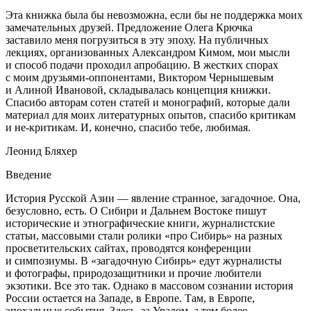
Эта книжка была бы невозможна, если бы не поддержка моих
замечательных друзей. Предложение Олега Крючка
заставило меня погрузиться в эту эпоху. На публичных
лекциях, организованных Александром Кимом, мои мысли
и способ подачи проходил апробацию. В жестких спорах
с моим друзьями-оппонентами, Виктором Чернышевым
и Алиной Ивановой, складывалась концепция книжки.
Спасибо авторам сотен статей и монографий, которые дали
материал для моих литературных опытов, спасибо критикам
и не-критикам. И, конечно, спасибо тебе, любимая.
Леонид Бляхер
Введение
История Русской Азии — явление странное, загадочное. Она,
безусловно, есть. О Сибири и Дальнем Востоке пишут
исторические и этнографические книги, журналистские
статьи, массовыми стали ролики «про Сибирь» на разных
просветительских сайтах, проводятся конференции
и симпозиумы. В «загадочную Сибирь» едут журналисты
и фотографы, природозащитники и прочие любители
экзотики. Все это так. Однако в массовом сознании история
России остается на Западе, в Европе. Там, в Европе,
эпохальные события. Здесь, за Уралом, а тем более