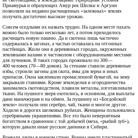
Приамурья и образующих Амур рек Шилки и Аргуни
позволяли на недавно расчищенных «залежных» землях
получать достаточно высокие урожаи.
Совсем оседлыми их назвать трудно. На одном месте пахать
можно было только несколько лет, а потом приходилось
расчищать новую пашню. Да и скотина лишь частично
содержалась в загонах, а частью оставалась на отгонных
пастбищах. Жили они в деревянных городах, окруженных
земляными валами и частоколом с оборудованными местами
для лучников. В таких городах проживало по 300—
400 человек (70—80 домов). За стенами ставили деревянные
избы, строили загоны для скота, ямы для зерна и иных
припасов. Окна заклеивали промасленной бумагой, на зиму
закрывали ставнями. Кроме земледелия и огородничества
занимались скотоводством, плавили металлы, изготавливали
ткани. На пушного зверя охотились, в основном, для выплаты
дани маньчжурам и на обмен. За пушнину из «Богдойской
земли» получали они серебро, чай, ткани и многое другое.
Ходили в дорогих шелковых рубахах. Женщины пользовались
серебряными украшениями. Все это было невероятным
богатством в сравнении с той добычей (меха, «рыбий зуб»),
которую давали иные русские данники в Сибири.
Воевали дауры в конном строю. Воины имели пластинчатый