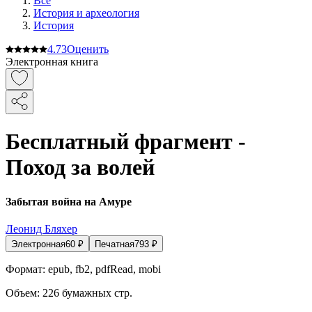
Все
История и археология
История
4.7
3
Оценить
Электронная книга
Бесплатный фрагмент -
Поход за волей
Забытая война на Амуре
Леонид Бляхер
Электронная
60
₽
Печатная
793
₽
Формат:
epub, fb2, pdfRead, mobi
Объем:
226
бумажных стр.