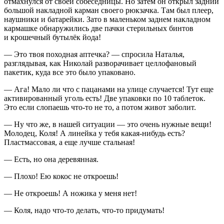
отмахнулся от своей собеседницы. Но затем он открыл задний
большой накладной карман своего рюкзачка. Там был плеер,
наушники и батарейки. Зато в маленьком заднем накладном
кармашке обнаружились две пачки стерильных бинтов
и крошечный бутылёк йода!
— Это твоя походная аптечка? — спросила Наталья,
разглядывая, как Николай разворачивает целлофановый
пакетик, куда все это было упаковано.
— Ага! Мало ли что с пацанами на улице случается! Тут еще
активированный уголь есть! Две упаковки по 10
таблет
ок.
Это если слопаешь что-то не то, а потом живот заболит.
— Ну что же, в нашей ситуации — это очень нужные вещи!
Молодец, Коля! А линейка у тебя какая-нибудь есть?
Пластмассовая, а еще лучше стальная!
— Есть, но она деревянная.
— Плохо! Ею кокос не откроешь!
— Не откроешь! А ножика у меня нет!
— Коля, надо что-то делать, что-то придумать!