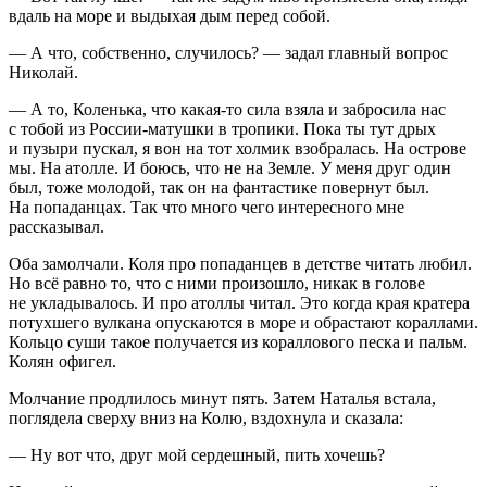
вдаль на море и выдыхая дым перед собой.
— А что, собственно, случилось? — задал главный вопрос
Николай.
— А то, Коленька, что какая-то сила взяла и забросила нас
с тобой из
Росси
и-матушки в тропики. Пока ты тут дрых
и пузыри пускал, я вон на тот холмик взобралась. На острове
мы. На атолле. И боюсь, что не на Земле. У меня друг один
был, тоже молодой, так он на фантастике повернут был.
На попаданцах. Так что много чего интересного мне
рассказывал.
Оба замолчали. Коля про попаданцев в детстве читать любил.
Но всё равно то, что с ними произошло, никак в голове
не укладывалось. И про атоллы читал. Это когда края кратера
потухшего вулкана опускаются в море и обрастают кораллами.
Кольцо суши такое получается из кораллового песка и пальм.
Колян офигел.
Молчание продлилось минут пять. Затем Наталья встала,
поглядела сверху вниз на Колю, вздохнула и сказала:
— Ну вот что, друг мой сердешный, пить хочешь?