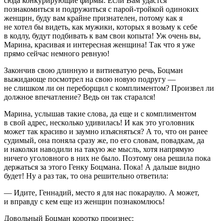
сюда конкурирующие фирмы. Если Вам удастся
познакомиться и подружиться с парой-тройкой одиноких
женщин, буду вам крайне признателен, потому как я
не хотел бы видеть, как мужики, которых я возьму к себе
в кодлу, будут подбивать к вам свои копыта! Уж очень вы,
Марина, красивая и интересная женщина! Так что я уже
прямо сейчас немного ревную!
Закончив свою длинную и витиеватую речь, Боцман
выжидающе посмотрел на свою новую подругу —
не слишком ли он переборщил с комплиментом? Произвел ли
должное впечатление? Ведь он так старался!
Марина, услышав такие слова, да еще и с комплиментом
в свой адрес, несколько удивилась! И как это уголовник
может так красиво и заумно изъясняться? А то, что он ранее
судимый, она поняла сразу же, по его словам, повадкам, да
и наколки наводили на такую же мысль, хотя напрямую
ничего уголовного в них не было. Поэтому она решила пока
держаться за этого Генку Боцмана. Пока! А дальше видно
будет! Ну а раз так, то она решительно ответила:
— Идите, Геннадий, место я для нас покараулю. А может,
и вправду с кем еще из женщин познакомлюсь!
Довольный Боцман коротко произнес: