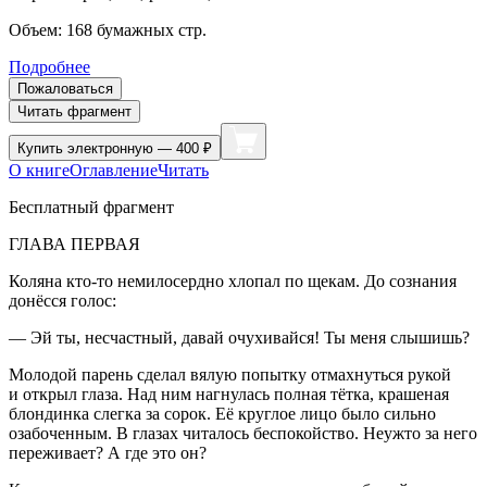
Объем:
168
бумажных стр.
Подробнее
Пожаловаться
Читать фрагмент
Купить
электронную — 400 ₽
О книге
Оглавление
Читать
Бесплатный фрагмент
ГЛАВА ПЕРВАЯ
Коляна кто-то немилосердно хлопал по щекам. До сознания
донёсся голос:
— Эй ты, несчастный, давай очухивайся! Ты меня слышишь?
Молодой парень сделал вялую попытку отмахнуться рукой
и открыл глаза. Над ним нагнулась полная тётка, крашеная
блондинка слегка за сорок. Её круглое лицо было сильно
озабоченным. В глазах читалось беспокойство. Неужто за него
переживает? А где это он?