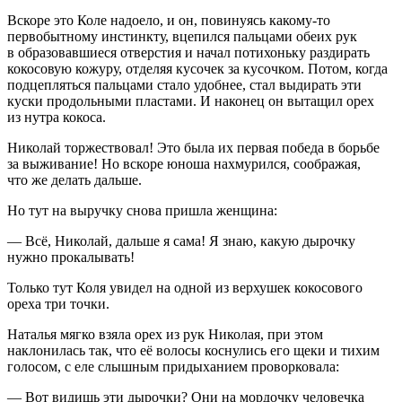
Вскоре это Коле надоело, и он, повинуясь какому-то
первобытному инстинкту, вцепился пальцами обеих рук
в образовавшиеся отверстия и начал потихоньку раздирать
кокосовую кожуру, отделяя кусочек за кусочком. Потом, когда
подцепляться пальцами стало удобнее, стал выдирать эти
куски продольными пластами. И наконец он вытащил орех
из нутра кокоса.
Николай торжествовал! Это была их первая победа в борьбе
за выживание! Но вскоре юноша нахмурился, соображая,
что же делать дальше.
Но тут на выручку снова пришла женщина:
— Всё, Николай, дальше я сама! Я знаю, какую дырочку
нужно прокалывать!
Только тут Коля увидел на одной из верхушек кокосового
ореха три точки.
Наталья мягко взяла орех из рук Николая, при этом
наклонилась так, что её волосы коснулись его щеки и тихим
голосом, с еле слышным придыханием проворковала:
— Вот видишь эти дырочки? Они на мордочку человечка