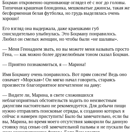
Боцман откровенно оценивающе оглядел её с ног до головы.
Типичная крашеная блондинка, мешковатые джинсы, такая же
бесформенная белая футболка, но грудь выделялась очень
хорошо!
Его взгляд она выдержала, даже краешками губ
снисходительно улыбнулась. Это Боцману понравилось.
Любил он смелых женщин, но чтобы были «не
шалав
ы».
— Меня Геннадием звать, но вы можете меня называть просто
Гена, — как можно более дружелюбным тоном сказал Боцман.
— Приятно познакомиться, я — Марина!
Имя Боцману очень понравилось. Вот прям совсем! Ведь оно
означает «Морская»! Он мягко начал говорить, стараясь
произвести благоприятное впечатление на даму:
— Видите ли, Марина, в свете сложившихся
неблагоприятных обстоятельств ходить по неизвестным
джунглям настоятельно не рекомендуется. Для добычи пищи
нужно отправлять поисковые отряды, к созданию которых я
сейчас и намерен приступить! Было бы замечательно, если бы
вы, Марина, во время моего отсутствия заякорили бы данную
стоянку под сенью сей замечательной пальмы и не пускали бы