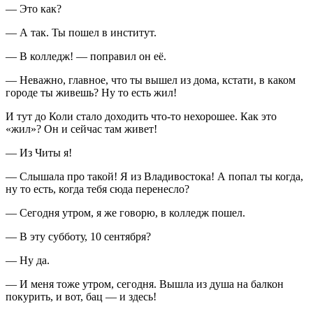
— Это как?
— А так. Ты пошел в институт.
— В колледж! — поправил он её.
— Неважно, главное, что ты вышел из дома, кстати, в каком
городе ты живешь? Ну то есть жил!
И тут до Коли стало доходить что-то нехорошее. Как это
«жил»? Он и сейчас там живет!
— Из Читы я!
— Слышала про такой! Я из Владивостока! А попал ты когда,
ну то есть, когда тебя сюда перенесло?
— Сегодня утром, я же говорю, в колледж пошел.
— В эту субботу, 10 сентября?
— Ну да.
— И меня тоже утром, сегодня. Вышла из душа на балкон
по
курит
ь, и вот, бац — и здесь!