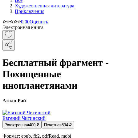
Все
Художественная литература
Приключения
0.0
0
Оценить
Электронная книга
Бесплатный фрагмент -
Похищенные
инопланетянами
Атолл Рай
Евгений Читинский
Электронная
400
₽
Печатная
894
₽
Формат:
epub, fb2, pdfRead, mobi