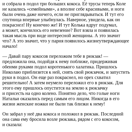
и собрала в подол три больших кокоса. Её трусы теперь Коле
не казались «семейными», а вполне себе красивыми, и ноги
были очень даже ничего, если не приглядываться. И тут его
спутница впервые улыбнулась. Наверное, увидела, как он
покраснел! Ну конечно же! И тут Колька вдруг подумал,
а может, кончилось его невезение? Вот взяла и появилась
такая мысль при виде интересной женщины. А это значит
что? А это значит, что у парня появилось жизнеутверждающее
начало!
— Давай пару кокосов переложим тебе в рюкзак! —
предложила она, подойдя к нему поближе, придерживая
обеими руками подол коротенького халатика. Пришлось
Николаю приблизится к ней, снять свой рюкзачок, и запустить
руки в подол. Он еще раз покраснел, но орех схватил
решительно! А затем неумело переложил его в рюкзак. Для
этого ему пришлось опустится на землю к рюкзачку
и присесть на одно колено. Понятно дело, что голые ноги
Натальи оказались перед самым его лицом. Никогда в его
жизни женские ножки не были так близки к нему!
Он забрал у неё два кокоса и положил в рюкзак. Последний
она сама ему бросила возле рюкзака, рядом с его кокосом,
и сказала: