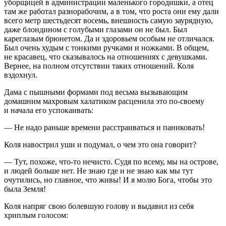
уборщицей в администрации маленького городишки, а отец
там же работал разнорабочим, а в том, что роста они ему дали
всего метр шестьдесят восемь, внешность самую заурядную,
даже блондином с голубыми глазами он не был. Был
кареглазым брюнетом. Да и здоровьем особым не отличался.
Был очень худым с тонкими ручками и ножками. В общем,
не красавец, что сказывалось на отношениях с девушками.
Вернее, на полном отсутствии таких отношений. Коля
вздохнул.
Дама с пышными формами под весьма вызывающим
домашним махровым халатиком расценила это по-своему
и начала его успокаивать:
— Не надо раньше времени расстраиваться и паниковать!
Коля навострил уши и подумал, о чем это она говорит?
— Тут, похоже, что-то нечисто. Судя по всему, мы на острове,
и людей больше нет. Не знаю где и не знаю как мы тут
очутились, но главное, что живы! И я молю Бога, чтобы это
была Земля!
Коля напряг свою болевшую голову и выдавил из себя
хриплым голосом: