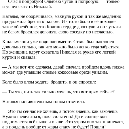
— Счас я попробую! Одыбаю чуток и попробую! — только
и успел сказать Николай.
Наталья, не оборачиваясь, махнула рукой и так же медленно
продолжила брести к пальме. И что-то было в её походке
такое обречённое, что Колино сердце дрогнуло и он чуть ли
не бегом бросился догонять свою соседку по несчастью.
К пальме они уже подошли вместе. Ствол был наклонен
довольно сильно, так что можно было легко туда забраться.
Но женщина вдруг схватила Николая за рукав его легкой
куртки и сказала:
— А мы вот что сделаем, давай сначала пройдем вдоль пляжа,
может, где упавшие спелые кокосовые орехи увидим.
Коле было влом ходить, бродить, и он спросил:
— Ты что, пить так сильно хочешь, что вот прям сейчас?
Наталья наставительным тоном ответила:
— Это ты сейчас не хочешь, а потом знаешь, как захочешь.
Нужно шевелиться, пока силы есть! Да и солнце вон
поднимается всё выше и выше. Это утром оно так припекает,
а в полдень вообще от жары спасу не будет! Пошли!