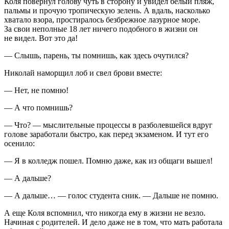
Коля повернул голову чуть в сторону и увидел белый пляж,
пальмы и прочую тропическую зелень. А вдаль, насколько
хватало взора, простиралось безбрежное лазурное море.
За свои неполные 18 лет ничего подобного в жизни он
не видел. Вот это да!
— Слышь, парень, ты помнишь, как здесь очутился?
Николай наморщил лоб и свел брови вместе:
— Нет, не помню!
— А что помнишь?
— Что? — мыслительные процессы в разболевшейся вдруг
голове заработали быстро, как перед экзаменом. И тут его
осенило:
— Я в колледж пошел. Помню даже, как из общаги вышел!
— А дальше?
— А дальше… — голос студента сник. — Дальше не помню.
А еще Коля вспомнил, что никогда ему в жизни не везло.
Начиная с родителей. И дело даже не в том, что мать работала