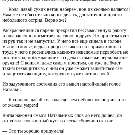
— Коля, давай сухих веток наберем, вон их сколько валяется!
Нам же не обязательно копье делать, достаточно и просто
небольшого острия! Верно же?
Раскрасневшийся парень прекратил бессмысленную работу
и ошарашенно посмотрел на свою подругу. Но при этом куст
из рук так и не выпустил. У него всё еще сидела в голове
мысль о копье, ведь в процессе такого вот примитивного
труда у него просыпались какие-то неведомые первобытные
инстинкты, побуждавшие его сделать такое же первобытное
оружие! С копьем, даже самым простым, он уже не будет
таким беззащитным, с ним он уже сможет защититься сам
и защитить женщину, которую он уже считал своей!
Из задумчивого состояния его вывел настойчивый голос
Натальи:
— Я говорю, давай сначала сделаем небольшое острие, а то
от жажды умрем!
Когда наконец смысл Натальиных слов до него дошел, он
отпустил злосчастный куст и слегка сбивчиво сказал:
— Это ты хорошо придумала!