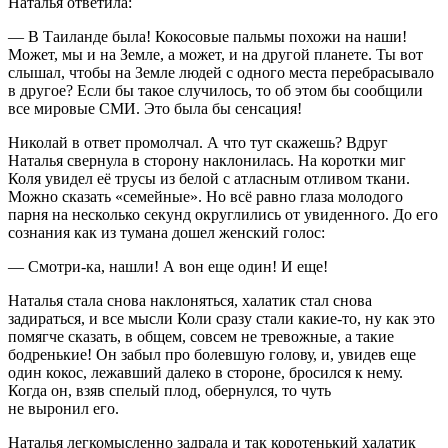
Наталья ответила:
— В Таиланде была! Кокосовые пальмы похожи на наши!
Может, мы и на Земле, а может, и на другой планете. Ты вот
слышал, чтобы на Земле людей с одного места перебрасывало
в другое? Если бы такое случилось, то об этом бы сообщили
все мировые СМИ. Это была бы сенсация!
Николай в ответ промолчал. А что тут скажешь? Вдруг
Наталья свернула в сторону наклонилась. На коротки миг
Коля увидел её трусы из белой с атласным отливом ткани.
Можно сказать «семейные». Но всё равно глаза молодого
парня на несколько секунд округлились от увиденного. До его
сознания как из тумана дошел женский голос:
— Смотри-ка, нашли! А вон еще один! И еще!
Наталья стала снова наклоняться, халатик стал снова
задираться, и все мысли Коли сразу стали какие-то, ну как это
помягче сказать, в общем, совсем не тревожные, а такие
бодренькие! Он забыл про болевшую голову, и, увидев еще
один кокос, лежавший далеко в стороне, бросился к нему.
Когда он, взяв спелый плод, обернулся, то чуть
не выронил его.
Наталья легкомысленно задрала и так коротенький халатик