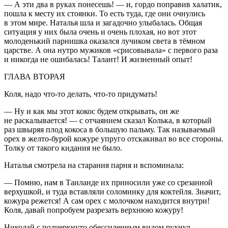
— А эти два в руках понесешь! — и, гордо поправив халатик,
пошла к месту их стоянки. То есть туда, где они очнулись
в этом мире. Наталья шла и загадочно улыбалась. Общая
ситуация у них была очень и очень плохая, но вот этот
молоденький парнишка оказался лучиком света в тёмном
царстве. А она нутро мужиков «срисовывала» с первого раза
и никогда не ошибалась! Талант! И жизненный опыт!
ГЛАВА ВТОРАЯ
Коля, надо что-то делать, что-то придумать!
— Ну и как мы этот кокос будем открывать, он же
не раскалывается! — с отчаянием сказал Колька, в который
раз швыряя плод кокоса в большую пальму. Так называемый
орех в желто-бурой кожуре упруго отскакивал во все стороны.
Толку от такого кидания не было.
Наталья смотрела на старания парня и вспоминала:
— Помню, нам в Таиланде их приносили уже со срезанной
верхушкой, и туда вставляли соломинку для коктейля. Значит,
кожура режется! А сам орех с молочком находится внутри!
Коля, давай попробуем разрезать верхнюю кожуру!
Николай с подчеркнуто обессиленным видом рухнул