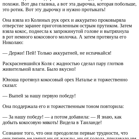
похожи. Вот два глазика, а вот эта дырочка, которая побольше,
это ротик. Вот эту дырочку и нужно протыкать!
Она взяла из Колиных рук орех и аккуратно проковыряла
отверстие заранее приготовленным острым прутиком. Затем
взяла кокос, поднесла к запрокинутой голове и вытряхнула
в рот немного кокосового молочка. А затем протянула его
Николаю:
— Держи! Пей! Только аккуратней, не испачкайся!
Раскрасневшийся Коля с жадностью сделал пару глотков
живительной влаги. Было вкусно!
Юноша протянул кокосовый орех Наталье и торжественно
сказал:
— Выпей за нашу первую победу!
Она поддержала его и торжественным тоном повторила:
— За нашу победу! — а потом добавила: — Я знаю, как
добыть кокосовую мякоть! Видела в Таиланде!
Сознание того, что они преодолели первые трудности, что
они теперь не умрут ни от жажды, ни от голода, придавало им