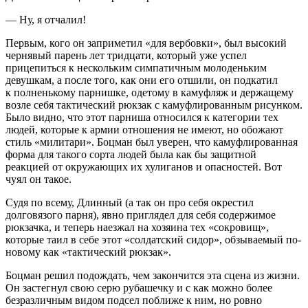
— Ну, я отчалил!
Первым, кого он заприметил «для вербовки», был высокий
чернявый парень лет тридцати, который уже успел
прицепиться к нескольким симпатичным молоденьким
девушкам, а после того, как они его отшили, он подкатил
к полненькому парнишке, одетому в камуфляж и держащему
возле себя тактический рюкзак с камуфлированным рисунком.
Было видно, что этот парниша относился к категории тех
людей, которые к армии отношения не имеют, но обожают
стиль «милитари». Боцман был уверен, что камуфлированная
форма для такого сорта людей была как бы защитной
реакцией от окружающих их хулиганов и опасностей. Вот
чуял он такое.
Судя по всему, Длинный (а так он про себя окрестил
долговязого парня), явно приглядел для себя содержимое
рюкзачка, и теперь наезжал на хозяина тех «сокровищ»,
которые таил в себе этот «солдатский сидор», обзываемый по-
новому как «тактический рюкзак».
Боцман решил подождать, чем закончится эта сцена из жизни.
Он застегнул свою серю рубашечку и с как можно более
безразличным видом подсел поближе к ним, но ровно