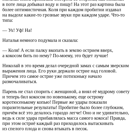
в поте лица добывал воду и пищу! На этот раз картина была
более оптимистичная. Коля при каждом пробитии издавал
на выдохе какие-то грозные звуки при каждом ударе. Что-то
типа:
— Ух! Уф! На!
Наталья немного подумала и сказала:
— Коля! А если палку вкопать в землю острием вверх,
а кокосом бить по нему? По-моему, это будет лучше!
Николай в это время делал очередной замах с самым зверским
выражения лица. Его руки держали острие над головой.
Причем это самое острие уже потихоньку начало
размочаливаться.
Парень не стал спорить с женщиной, а внял её мудрому совету
и теперь бил кокосом по новенькому, еще острому
коротюсенькому копью! Первые же удары показали
поразительные результаты! Пробитие было более глубоким,
причём всё это делалось гораздо легче! Оно и не удивительно,
ведь к силе удара прибавлялась масса самого кокоса! Правда,
при этом остриё каждый раз приходилось вытаскивать
из спелого плода и снова втыкать в песок.