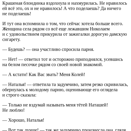
Крашеная блондинка вздохнула и нахмурилась. Не нравилось
ей всё это, ох и не нравилось! А что поделаешь? Да ничего
не поделаешь!
И тут она вспомнила о том, что сейчас хотела больше всего.
Женщина села рядом со всё еще лежавшим Николаем
и с удовольствием при
курил
а от зажигалки дорогую дамскую
сигар
ету.
— Будешь? — она участливо спросила парня.
— Нет! — ответил тот и осторожно приподнялся, усевшись
на белом песочке рядом со своей новой знакомой.
— А кстати! Как Вас звать? Меня Колей!
— Наталья! — ответила та задумчиво, затем резко скривилась,
обернулась к молодому парню, оценивающе его оглядела
и строго сказала:
— Только не вздумай называть меня тётей Наташей!
Не люблю!
— Хорошо, Наталья!
— Вот так лучше! — так же задумчиво произнесла она, глядя