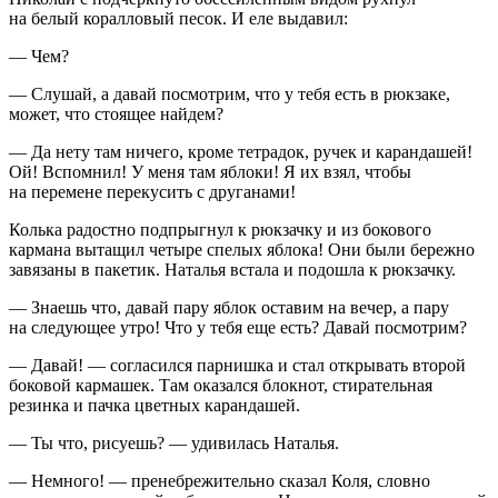
на белый коралловый песок. И еле выдавил:
— Чем?
— Слушай, а давай посмотрим, что у тебя есть в рюкзаке,
может, что стоящее найдем?
— Да нету там ничего, кроме тетрадок, ручек и карандашей!
Ой! Вспомнил! У меня там яблоки! Я их взял, чтобы
на перемене перекусить с друганами!
Колька радостно подпрыгнул к рюкзачку и из бокового
кармана вытащил четыре спелых яблока! Они были бережно
завязаны в пакетик. Наталья встала и подошла к рюкзачку.
— Знаешь что, давай пару яблок оставим на вечер, а пару
на следующее утро! Что у тебя еще есть? Давай посмотрим?
— Давай! — согласился парнишка и стал открывать второй
боковой кармашек. Там оказался блокнот, стирательная
резинка и пачка цветных карандашей.
— Ты что, рисуешь? — удивилась Наталья.
— Немного! — пренебрежительно сказал Коля, словно