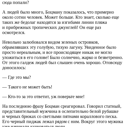
сюда попали?
А людей было много, Боцману показалось, что примерно
около сотни человек. Может больше. Кто знает, сколько еще
таких же бедолаг находятся за изгибами линии пляжа
и прибрежных тропических джунглей! Он еще раз
осмотрелся.
Невольно залюбовался видом зеленых островков,
обрамлявших эту голубую, тихую лагуну. Увиденное было
просто нереальным, и все происходящее никак не могло
уложиться в его голове! Было солнечно, жарко и безветренно.
От этого галдеж людей был слышен очень хорошо. Отовсюду
доносилось:
— Где это мы?
— Такого не может быть!
— Кто-то за это ответит, уж поверьте мне!
На последнюю фразу Боцман среагировал. Говорил статный,
представительный мужчина в ослепительно белой рубашке
и черных брюках со светлыми пятнами кораллового песка.
Его черный пиджак лежал рядом с ним. Вокруг этого мужика
уже начинали кучковаться люди.