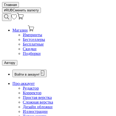
Главная
RUB
Сменить валюту
Магазин
Импринты
Бестселлеры
Бесплатные
Скидки
Подборки
Автору
Войти в аккаунт
Про-аккаунт
Редактор
Корректор
Простая верстка
Сложная верстка
Дизайн обложки
Иллюстрации