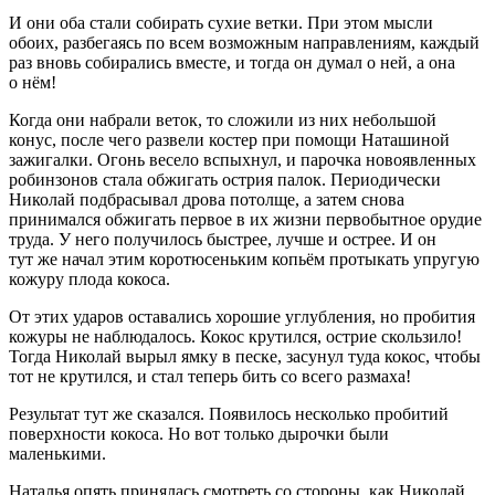
И они оба стали собирать сухие ветки. При этом мысли
обоих, разбегаясь по всем возможным направлениям, каждый
раз вновь собирались вместе, и тогда он думал о ней, а она
о нём!
Когда они набрали веток, то сложили из них небольшой
конус, после чего развели костер при помощи Наташиной
зажигалки. Огонь весело вспыхнул, и парочка новоявленных
робинзонов стала обжигать острия палок. Периодически
Николай подбрасывал дрова потолще, а затем снова
принимался обжигать первое в их жизни первобытное орудие
труда. У него получилось быстрее, лучше и острее. И он
тут же начал этим коротюсеньким копьём протыкать упругую
кожуру плода кокоса.
От этих ударов оставались хорошие углубления, но пробития
кожуры не наблюдалось. Кокос крутился, острие скользило!
Тогда Николай вырыл ямку в песке, засунул туда кокос, чтобы
тот не крутился, и стал теперь бить со всего размаха!
Результат тут же сказался. Появилось несколько пробитий
поверхности кокоса. Но вот только дырочки были
маленькими.
Наталья опять принялась смотреть со стороны, как Николай