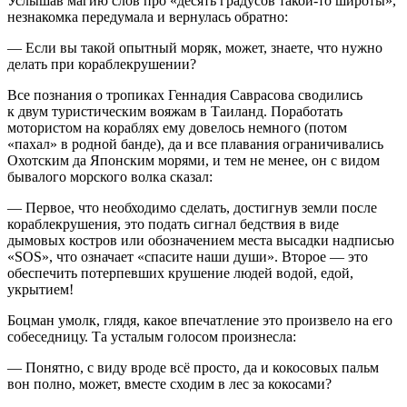
Услышав магию слов про «десять градусов такой-то широты»,
незнакомка передумала и вернулась обратно:
— Если вы такой опытный моряк, может, знаете, что нужно
делать при кораблекрушении?
Все познания о тропиках Геннадия Сав
расов
а сводились
к двум туристическим вояжам в Таиланд. Поработать
мотористом на кораблях ему довелось немного (потом
«пахал» в родной банде), да и все плавания ограничивались
Охотским да Японским морями, и тем не менее, он с видом
бывалого морского волка сказал:
— Первое, что необходимо сделать, достигнув земли после
кораблекрушения, это подать сигнал бедствия в виде
дымовых костров или обозначением места высадки надписью
«SOS», что означает «спасите наши души». Второе — это
обеспечить потерпевших крушение людей водой, едой,
укрытием!
Боцман умолк, глядя, какое впечатление это произвело на его
собеседницу. Та усталым голосом произнесла:
— Понятно, с виду вроде всё просто, да и кокосовых пальм
вон полно, может, вместе сходим в лес за кокосами?