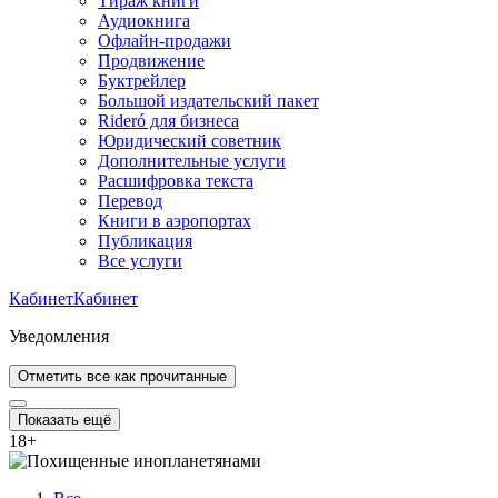
Тираж книги
Аудиокнига
Офлайн-продажи
Продвижение
Буктрейлер
Большой издательский пакет
Rideró для бизнеса
Юридический советник
Дополнительные услуги
Расшифровка текста
Перевод
Книги в аэропортах
Публикация
Все услуги
Кабинет
Кабинет
Уведомления
Отметить все как прочитанные
Показать ещё
18
+