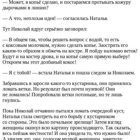
— Может, я копьё сделаю, и постараемся протыкать кожуру
дырочками в линию?
— А что, неплохая идея! — согласилась Наталья.
Тут Николай вдруг серьёзно заговорил:
— В общем так, чтобы решить вопрос с водой, то есть
с
кокс
овым молочком, нужно сделать копье. Заострить его
каким-то образом и обжечь на костре. Я пойду наломаю веток!
Будут и на костер дрова, и на копьё самую прямую выберу!
Откроем мы этот долбаный кокос!
— Я с тобой! — встала Наталья и пошла следом за Николаем.
Забравшись в заросли какого-то кустарника, они принялись
ломать ветки. Но результат был почти нулевой! Они
не ломались! Попробовали ветки потоньше, но те лишь
гнулись.
Пока Николай отчаянно пытался ломать очередной куст,
Наталья стала смотреть на его борьбу с кустарником
со стороны. Это было печальное зрелище! Затем взгляд
женщины окинул всю картину происходящего. Так сказать,
весь пейзаж местности! И она увидела то, что нужно было!
А увидев это, она, голосом мудрой женщины, заметила: