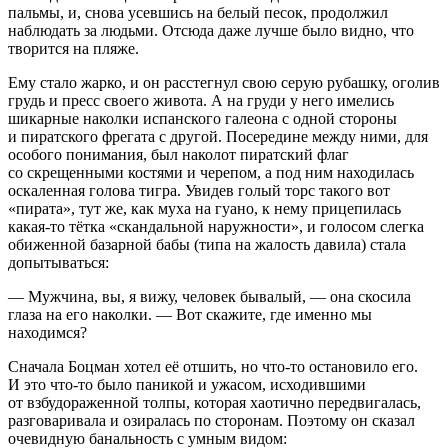
пальмы, и, снова усевшись на белый песок, продолжил
наблюдать за людьми. Отсюда даже лучше было видно, что
творится на пляже.
Ему стало жарко, и он расстегнул свою серую рубашку, оголив
грудь и пресс своего живота. А на груди у него имелись
шикарные наколки испанского галеона с одной стороны
и пиратского фрегата с другой. Посередине между ними, для
особого понимания, был наколот пиратский флаг
со скрещенными костями и черепом, а под ним находилась
оскаленная голова тигра. Увидев голый торс такого вот
«пирата», тут же, как муха на гуано, к нему прицепилась
какая-то тётка «скандальной наружности», и голосом слегка
обиженной базарной бабы (типа на жалость давила) стала
допытываться:
— Мужчина, вы, я вижу, человек бывалый, — она скосила
глаза на его наколки. — Вот скажите, где именно мы
находимся?
Сначала Боцман хотел её отшить, но что-то остановило его.
И это что-то было паникой и ужасом, исходившими
от взбудораженной толпы, которая хаотично передвигалась,
разговаривала и озиралась по сторонам. Поэтому он сказал
очевидную банальность с умным видом: