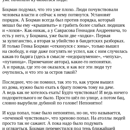
Боцман подумал, что это уже плохо. Люди почувствовали
человека власти и сейчас к нему потянутся. Установят
порядок. А Боцман всегда был против порядка, который
мешал бы ему «крышевать» и грабить более слабых людишек
и «лохов». Как-никак, а у Сав
расов
а Геннадия Андреевича, то
есть у него, у Боцмана, уже были две «ходки». Первая
за хулиганство, а вторая за убийство в бандитских разборках.
И только Генка Боцман «откинулся с зоны», только вышел
на свободу, и еще даже погулять не успел, как с ним случилась
какая-то бадяга (здесь в смысле «недоразумение», «чепуха»,
«путаница». Примечание автора), какие-то непонятки.
А и правда, где это он оказался, и как все эти люди тут
очутились, и что это за остров такой?
Последнее, что он помнил, так это то, как утром вышел
из дома, нужно было ехать к брату помочь тому на даче.
А ведь как не хотелось ехать! Будто чувствовал! И ведь ничего
подозрительного не было. Просто шёл по улице, а потом бац,
словно вырубили дубиной по голове! Непонятно!
И куда попал, тоже было непонятно, но он, что называется,
«печенкой чувствовал», что хреново попал. На атоллы людей
просто так не сажают. А пока надо было подумать
и оглядеться. Боцман переместился под тень ближайшей