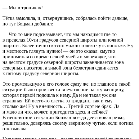
— Мы в тропиках!
Тётка замолкла, и, отвернувшись, собралась пойти дальше,
но тут Боцман добавил:
— Что-то мне подсказывает, что мы находимся где-то
в пределах 10-ти градусов северной широты или южной
широты. Более точно сказать можно только чуть попозже. Ну
и местность глянуть нужно! — он это сказал, смутно
припоминая со времен своей учебы в мореходке, что
на десятом градусе северной широты заканчивается зона
северных пассатов, а зимой зона безветрия сдвигается
к пятому градусу северной широты.
Это промелькнуло в его голове сразу же, но главное в такой
ситуации было произвести впечатление на эту женщину,
которая первой подошла к нему. Да и не такая уж она
страшная. Ей всего-то слегка за тридцать, так и ему
столько же! Ну а внешность… Третий сорт не брак! Да
и мало ли что, может, пригодится здесь и сейчас?
В непонятной ситуации Боцман всегда действовал резко,
решительно, доверяясь своему звериному чутью, если логика
отказывала.