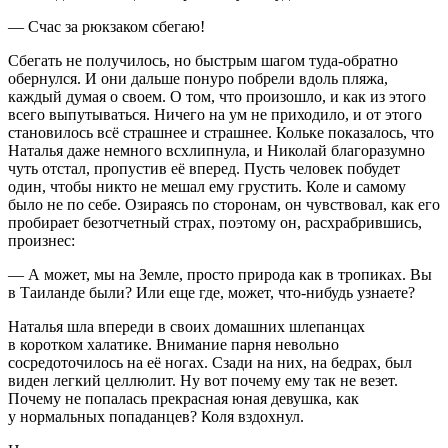
— Счас за рюкзаком сбегаю!
Сбегать не получилось, но быстрым шагом туда-обратно
обернулся. И они дальше понуро побрели вдоль пляжа,
каждый думая о своем. О том, что произошло, и как из этого
всего выпутываться. Ничего на ум не приходило, и от этого
становилось всё страшнее и страшнее. Кольке показалось, что
Наталья даже немного всхлипнула, и Николай благоразумно
чуть отстал, пропустив её вперед. Пусть человек побудет
один, чтобы никто не мешал ему грустить. Коле и самому
было не по себе. Озираясь по сторонам, он чувствовал, как его
пробирает безотчетный страх, поэтому он, расхрабрившись,
произнес:
— А может, мы на Земле, просто природа как в тропиках. Вы
в Таиланде были? Или еще где, может, что-нибудь узнаете?
Наталья шла впереди в своих домашних шлепанцах
в коротком халатике. Внимание парня невольно
сосредоточилось на её ногах. Сзади на них, на бедрах, был
виден легкий целлюлит. Ну вот почему ему так не везет.
Почему не попалась прекрасная юная девушка, как
у нормальных попаданцев? Коля вздохнул.