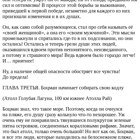
сил и оптимизма! В процессе этой борьбы за выживание,
приведшей к первой победе, незаметно для каждого из них
произошли изменения и в их душах.
Он, как само собой разумеющееся, стал про себя называть её
«своей женщиной», а она его «своим мужчиной». Эти мысли
промелькнули и спрятались где-то в их подсознании, но они
остались! Остались и теперь грели души этих людей,
оказавшихся вдвоем против непонятного, неизведанного,
а потому и страшного мира! Ведь вдвоем было гораздо легче!
И… приятнее!
Ну, а наличие общей опасности обостряет все чувства!
До предела!
ГЛАВА ТРЕТЬЯ. Боцман начинает собирать свою кодлу
(Атолл Голубая Лагуна, 100 км южнее Атолла Рай)
Боцман знал, что такое море. Поэтому, когда он очнулся
на пляже, его душу сразу кольнуло что-то нехорошее. Уж
очень ему не понравились тянувшиеся полукругом зеленые
пятна островков, соединенных коралловыми рифами. Значит,
это был атолл, только очень большой! Но вот как он, Боцман,
и все эти люди, которые находились на белоснежном пляже,