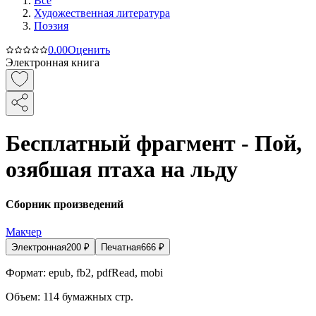
Все
Художественная литература
Поэзия
0.0
0
Оценить
Электронная книга
Бесплатный фрагмент - Пой,
озябшая птаха на льду
Сборник произведений
Макчер
Электронная
200
₽
Печатная
666
₽
Формат:
epub, fb2, pdfRead, mobi
Объем:
114
бумажных стр.