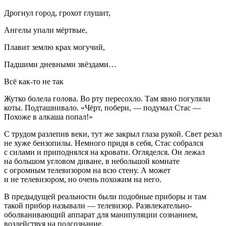
Дрогнул город, грохот глушит,
Ангелы упали мёртвые,
Плавит землю крах могучий,
Падшими дневными звёздами…
Всё как-то не так
Жутко болела голова. Во рту пересохло. Там явно погуляли
коты. Подташнивало. «Чёрт, побери, — подумал Стас —
Похоже в алкаша попал!»
С трудом разлепив веки, тут же закрыл глаза рукой. Свет резал
не хуже бензопилы. Немного придя в себя, Стас собрался
с силами и приподнялся на кровати. Огляделся. Он лежал
на большом угловом диване, в небольшой комнате
с огромным телевизором на всю стену. А может
и не телевизором, но очень похожим на него.
В предыдущей реальности были подобные приборы и там
такой прибор называли — телевизор. Развлекательно-
оболванивающий аппарат для манипуляции сознанием,
воздействуя на подсознание.