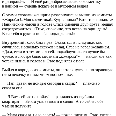
и раздражён, — И ещё раз разбросаешь свою косметику
в ванной — будешь искать её в мусорном ведре!
С этими словами женщина развернулась и вышла из комнаты.
«Жиробас!..Моя косметика!..Куда я попал? Вот это я попал…»
Панические мысли в голове Стаса сменяли друг-друга, мешая
сосредоточиться. «Тихо, спокойно, это всего на один день!
Взял себя в руки и пошёл подыгрывать!»
Внутренний голос был прав. Оказаться в психушке, как
случилось несколько скачков назад, Стас не горел желанием.
«Да-а, если в этом мире я гей-подкаблучник, то лучше бы
чучело в люстре было местным „комаром“» — мысли кое-как
устаканились в голове и Стас поднялся с пола.
Выйдя в коридор из комнаты, он натолкнулся на потирающую
глаза девочку в пижамном костюмчике.
— Пап, давай не пойдём сегодня в садик? — плаксиво
сказала она.
— Я Вам сейчас не пойду! — раздалось из глубины
квартиры — Бегом умываться и в садик! А то сейчас оба
у меня получите!
— Мама сказала, надо делать! — пожал плечами Стас, сделав