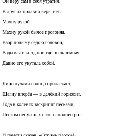
Он веру сам в себя утратил,
В других подавно веры нет.
Махну рукой
Махну рукой былое прогоняя,
Взор подыму седою головой,
Вздымая из-под ног, где пыль земная
Давно его укутала собой.
Лицо лучами солнца приласкает,
Шагну вперёд — в далёкий горизонт,
Года в коленях заскрипят песками,
Песком ненужных слов наполнен рот.
И памяти сказав: «Отринь плохое!» —