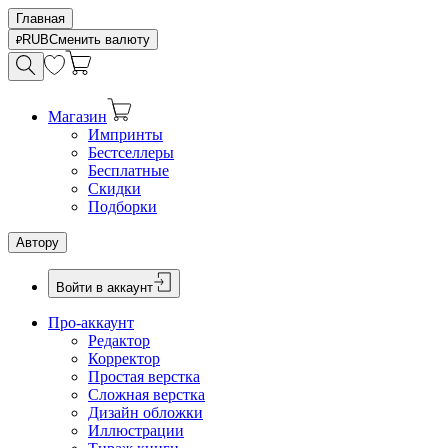
Главная
RUB
Сменить валюту
Магазин
Импринты
Бестселлеры
Бесплатные
Скидки
Подборки
Автору
Войти в аккаунт
Про-аккаунт
Редактор
Корректор
Простая верстка
Сложная верстка
Дизайн обложки
Иллюстрации