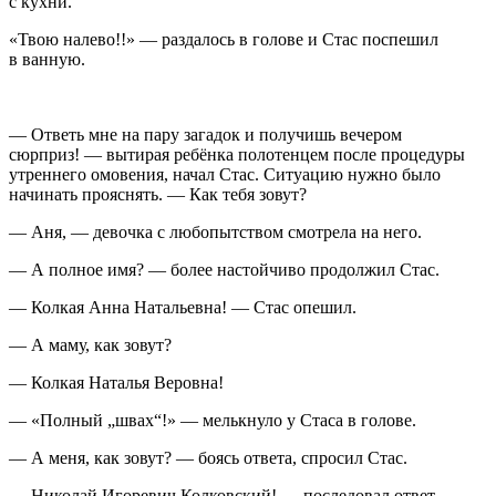
с кухни.
«Твою налево!!» — раздалось в голове и Стас поспешил
в ванную.
— Ответь мне на пару загадок и получишь вечером
сюрприз! — вытирая ребёнка полотенцем после процедуры
утреннего омовения, начал Стас. Ситуацию нужно было
начинать прояснять. — Как тебя зовут?
— Аня, — девочка с любопытством смотрела на него.
— А полное имя? — более настойчиво продолжил Стас.
— Колкая Анна Натальевна! — Стас опешил.
— А маму, как зовут?
— Колкая Наталья Веровна!
— «Полный „швах“!» — мелькнуло у Стаса в голове.
— А меня, как зовут? — боясь ответа, спросил Стас.
— Николай Игоревич Колковский! — последовал ответ