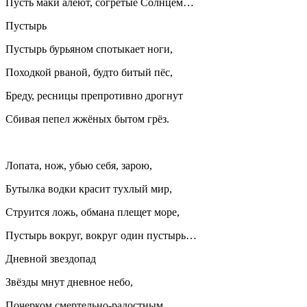
Пусть маки алеют, согретые Солнцем…
Пустырь
Пустырь бурьяном спотыкает ноги,
Походкой рваной, будто битый пёс,
Бреду, ресницы препротивно дрогнут
Сбивая пепел жжёных бытом грёз.
Лопата, нож, убью себя, зарою,
Бутылка водки красит тухлый мир,
Струится ложь, обмана плещет море,
Пустырь вокруг, вокруг один пустырь…
Дневной звездопад
Звёзды мнут дневное небо,
Почерком смертельно-радостным,