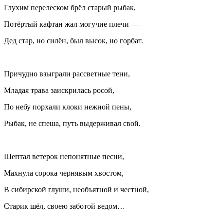
Глухим перелеском брёл старый рыбак,
Потёртый кафтан жал могучие плечи —
Дед стар, но силён, был высок, но горбат.
Причудно взыграли рассветные тени,
Младая трава заискрилась росой,
По небу порхали клоки нежной пены,
Рыбак, не спеша, путь выдерживал свой.
Шептал ветерок непонятные песни,
Махнула сорока чернявым хвостом,
В сибирской глуши, необъятной и честной,
Старик шёл, своею заботой ведом…