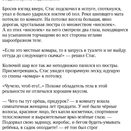
Бросив взгляд вверх, Стас подскочил в испуге, споткнулся,
упал и больно ударился локтем об пол. Реки шипящего мата
потекли по комнате. На потолке висела большая, явно
дорогая, хрустальная люстра со множеством «висюлек».
А из этих «висюлек» на него смотрели два глаза, находящиеся
на усыпанном торчащими во все стороны иглами
шарообразном теле.
«Если это местные комары, то я запрусь в туалете и не выйду
оттуда до следующего скачка!» — решил Стас.
Колючий шар все так же неподвижно пялился из люстры.
Присмотревшись, Стас увидел прозрачную леску, идущую
со спины «комара» к потолку.
«Чучело, чтоб его!..» Похоже обладатель тела в этой
реальности не отличался хорошим вкусом.
— Чего ты тут орёшь, придурок? — в комнату вошла
симпатичная женщина лет тридцати. У неё были чёрные
волосы, красивое лицо, без капли косметики, спортивное
телосложение и выразительные ярко-зелёные глаза. —
Подорвал свою задницу, жиробас, и бегом будить-умывать
ребёнка, в садик опоздаете! — её тон был строг