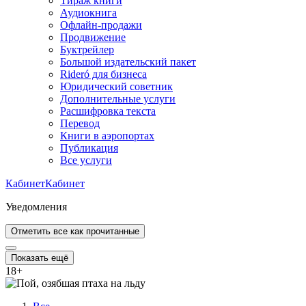
Тираж книги
Аудиокнига
Офлайн-продажи
Продвижение
Буктрейлер
Большой издательский пакет
Rideró для бизнеса
Юридический советник
Дополнительные услуги
Расшифровка текста
Перевод
Книги в аэропортах
Публикация
Все услуги
Кабинет
Кабинет
Уведомления
Отметить все как прочитанные
Показать ещё
18
+