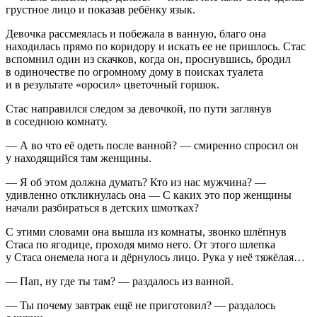
грустное лицо и показав ребёнку язык.
Девочка рассмеялась и побежала в ванную, благо она
находилась прямо по коридору и искать ее не пришлось. Стас
вспомнил один из скачков, когда он, проснувшись, бродил
в одиночестве по огромному дому в поисках туалета
и в результате «оросил» цветочный горшок.
Стас направился следом за девочкой, по пути заглянув
в соседнюю комнату.
— А во что её одеть после ванной? — смиренно спросил он
у находящийся там женщины.
— Я об этом должна думать? Кто из нас мужчина? —
удивленно откликнулась она — С каких это пор женщины
начали разбираться в детских шмотках?
С этими словами она вышла из комнаты, звонко шлёпнув
Стаса по ягодице, проходя мимо него. От этого шлепка
у Стаса онемела нога и дёрнулось лицо. Рука у неё тяжёлая…
— Пап, ну где ты там? — раздалось из ванной.
— Ты почему завтрак ещё не приготовил? — раздалось