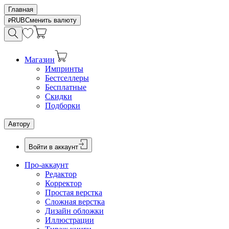
Главная
RUB
Сменить валюту
Магазин
Импринты
Бестселлеры
Бесплатные
Скидки
Подборки
Автору
Войти в аккаунт
Про-аккаунт
Редактор
Корректор
Простая верстка
Сложная верстка
Дизайн обложки
Иллюстрации