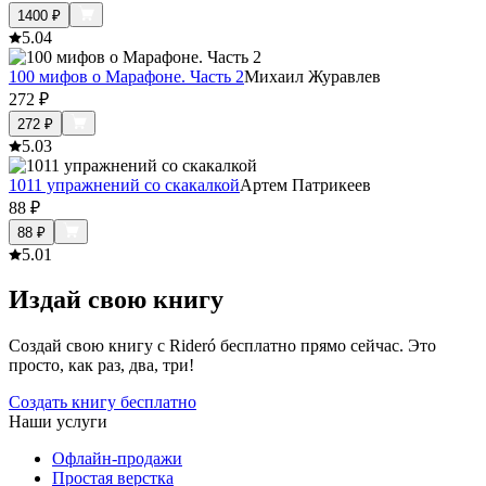
1400
₽
5.0
4
100 мифов о Марафоне. Часть 2
Михаил Журавлев
272
₽
272
₽
5.0
3
1011 упражнений со скакалкой
Артем Патрикеев
88
₽
88
₽
5.0
1
Издай свою книгу
Создай свою книгу с Rideró бесплатно прямо сейчас. Это
просто, как раз, два, три!
Создать книгу бесплатно
Наши услуги
Офлайн-продажи
Простая верстка