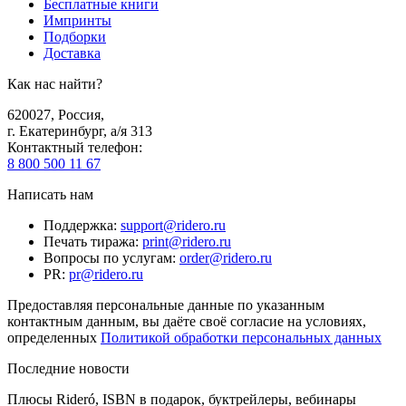
Бесплатные книги
Импринты
Подборки
Доставка
Как нас найти?
620027
,
Россия
,
г. Екатеринбург, а/я 313
Контактный телефон
:
8 800 500 11 67
Написать нам
Поддержка
:
support@ridero.ru
Печать тиража
:
print@ridero.ru
Вопросы по услугам
:
order@ridero.ru
PR
:
pr@ridero.ru
Предоставляя персональные данные по указанным
контактным данным, вы даёте своё согласие на условиях,
определенных
Политикой обработки персональных данных
Последние новости
Плюсы Rideró, ISBN в подарок, буктрейлеры, вебинары