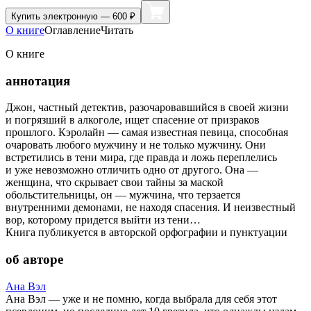
Купить
электронную — 600 ₽
О книге
Оглавление
Читать
О книге
аннотация
Джон, частный детектив, разочаровавшийся в своей жизни
и погрязший в алкоголе, ищет спасение от призраков
прошлого. Кэролайн — самая известная певица, способная
очаровать любого мужчину и не только мужчину. Они
встретились в тени мира, где правда и ложь переплелись
и уже невозможно отличить одно от другого. Она —
женщина, что скрывает свои тайны за маской
обольстительницы, он — мужчина, что терзается
внутренними демонами, не находя спасения. И неизвестный
вор, которому придется выйти из тени…
Книга публикуется в авторской орфографии и пунктуации
об авторе
Ана Вэл
Ана Вэл — уже и не помню, когда выбрала для себя этот