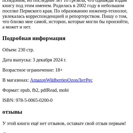
псевдоним, но последние лет 10 грезила, что однажды издам
книгу под этим именем. Родилась в 2002 году в небольшом
поселке Пермского края. По образованию инженер-технолог,
увлекалась корреспонденцией и репортерством. Пишу о том,
что близко мне самой, истории, которые могли бы произойти,
а может и нет.
Подробная информация
Объем:
230
стр.
Дата выпуска:
3 декабря 2024 г.
Возрастное ограничение:
18
+
В магазинах:
Amazon
Wildberries
Ozon
ЛитРес
Формат:
epub, fb2, pdfRead, mobi
ISBN:
978-5-0065-0200-0
отзывы
У этой книги ещё нет отзывов, оставьте свой отзыв первым!