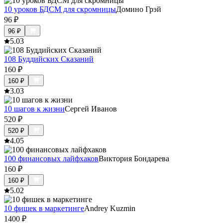
10 уроков БДСМ для скромницы
Домино Грэй
96
₽
96
₽
5.0
3
108 Буддийских Сказаний
160
₽
160
₽
3.0
3
10 шагов к жизни
Сергей Иванов
520
₽
520
₽
4.0
5
100 финансовых лайфхаков
Виктория Бондарева
160
₽
160
₽
5.0
2
10 фишек в маркетинге
Andrey Kuzmin
1400
₽